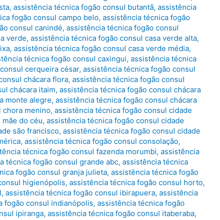
sta
,
assistência técnica fogão consul butantã
,
assistência
nica fogão consul campo belo
,
assistência técnica fogão
gão consul canindé
,
assistência técnica fogão consul
sa verde
,
assistência técnica fogão consul casa verde alta
,
ixa
,
assistência técnica fogão consul casa verde média
,
stência técnica fogão consul caxingui
,
assistência técnica
 consul cerqueira césar
,
assistência técnica fogão consul
consul chácara flora
,
assistência técnica fogão consul
sul chácara itaim
,
assistência técnica fogão consul chácara
ra monte alegre
,
assistência técnica fogão consul chácara
ul chora menino
,
assistência técnica fogão consul cidade
e mãe do céu
,
assistência técnica fogão consul cidade
ade são francisco
,
assistência técnica fogão consul cidade
mérica
,
assistência técnica fogão consul consolação
,
stência técnica fogão consul fazenda morumbi
,
assistência
ia técnica fogão consul grande abc
,
assistência técnica
nica fogão consul granja julieta
,
assistência técnica fogão
consul higienópolis
,
assistência técnica fogão consul horto
,
l
,
assistência técnica fogão consul ibirapuera
,
assistência
a fogão consul indianópolis
,
assistência técnica fogão
nsul ipiranga
,
assistência técnica fogão consul itaberaba
,