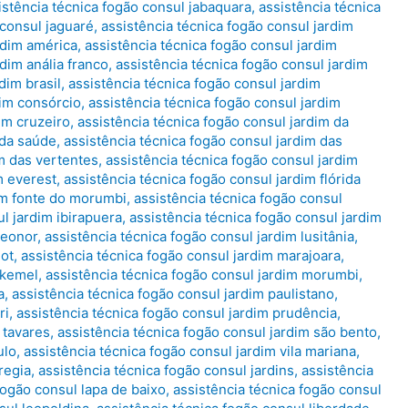
istência técnica fogão consul jabaquara
,
assistência técnica
 consul jaguaré
,
assistência técnica fogão consul jardim
rdim américa
,
assistência técnica fogão consul jardim
dim anália franco
,
assistência técnica fogão consul jardim
dim brasil
,
assistência técnica fogão consul jardim
dim consórcio
,
assistência técnica fogão consul jardim
im cruzeiro
,
assistência técnica fogão consul jardim da
 da saúde
,
assistência técnica fogão consul jardim das
im das vertentes
,
assistência técnica fogão consul jardim
m everest
,
assistência técnica fogão consul jardim flórida
dim fonte do morumbi
,
assistência técnica fogão consul
l jardim ibirapuera
,
assistência técnica fogão consul jardim
leonor
,
assistência técnica fogão consul jardim lusitânia
,
lot
,
assistência técnica fogão consul jardim marajoara
,
 kemel
,
assistência técnica fogão consul jardim morumbi
,
a
,
assistência técnica fogão consul jardim paulistano
,
ri
,
assistência técnica fogão consul jardim prudência
,
 tavares
,
assistência técnica fogão consul jardim são bento
,
ulo
,
assistência técnica fogão consul jardim vila mariana
,
regia
,
assistência técnica fogão consul jardins
,
assistência
fogão consul lapa de baixo
,
assistência técnica fogão consul