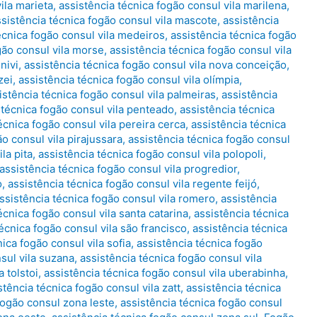
ila marieta
,
assistência técnica fogão consul vila marilena
,
ssistência técnica fogão consul vila mascote
,
assistência
écnica fogão consul vila medeiros
,
assistência técnica fogão
gão consul vila morse
,
assistência técnica fogão consul vila
nivi
,
assistência técnica fogão consul vila nova conceição
,
zei
,
assistência técnica fogão consul vila olímpia
,
istência técnica fogão consul vila palmeiras
,
assistência
 técnica fogão consul vila penteado
,
assistência técnica
écnica fogão consul vila pereira cerca
,
assistência técnica
ão consul vila pirajussara
,
assistência técnica fogão consul
la pita
,
assistência técnica fogão consul vila polopoli
,
assistência técnica fogão consul vila progredior
,
o
,
assistência técnica fogão consul vila regente feijó
,
ssistência técnica fogão consul vila romero
,
assistência
écnica fogão consul vila santa catarina
,
assistência técnica
écnica fogão consul vila são francisco
,
assistência técnica
ica fogão consul vila sofia
,
assistência técnica fogão
sul vila suzana
,
assistência técnica fogão consul vila
 tolstoi
,
assistência técnica fogão consul vila uberabinha
,
stência técnica fogão consul vila zatt
,
assistência técnica
fogão consul zona leste
,
assistência técnica fogão consul