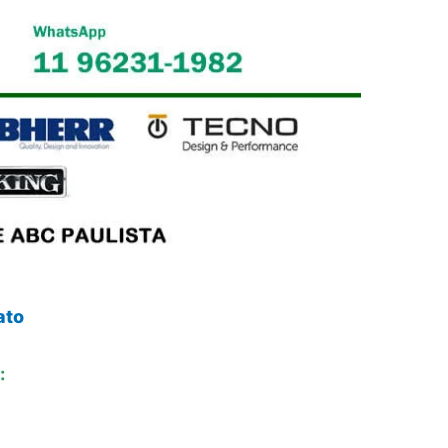
ato
: