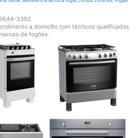
ona oeste
,
assistência técnica fogão consul zona sul
,
Fogão
1 3644-3392
endimento a domicílio com técnicos qualificados
 marcas de fogões.