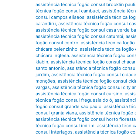
assistência técnica fogão consul brooklin pauli
técnica fogão consul cambuci
,
assistência téc
consul campos elíseos
,
assistência técnica fo
carandiru
,
assistência técnica fogão consul ca
assistência técnica fogão consul casa verde ba
assistência técnica fogão consul catumbi
,
assi
fogão consul centro. assistência técnica fogão
chácara belenzinho
,
assistência técnica fogão 
chácara inglesa. assistência técnica fogão con
klabin
,
assistência técnica fogão consul cháca
santo antonio
,
assistência técnica fogão cons
jardim
,
assistência técnica fogão consul cidad
monções
,
assistência técnica fogão consul cid
vargas
,
assistência técnica fogão consul city a
assistência técnica fogão consul cursino
,
assi
técnica fogão consul freguesia do ó
,
assistênc
fogão consul grande são paulo
,
assistência téc
consul granja viana
,
assistência técnica fogão 
assistência técnica fogão consul horto floresta
técnica fogão consul imirim
,
assistência técnic
consul interlagos
,
assistência técnica fogão co