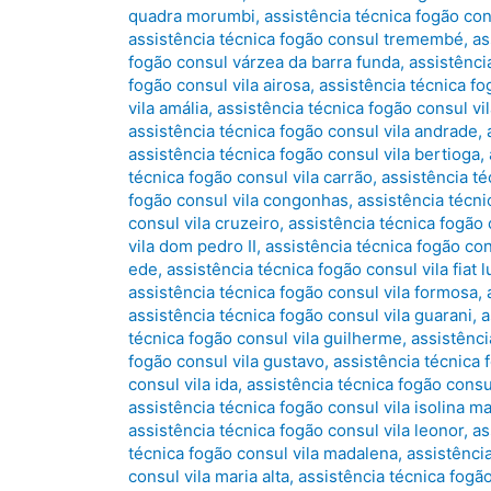
quadra morumbi
,
assistência técnica fogão co
assistência técnica fogão consul tremembé
,
as
fogão consul várzea da barra funda
,
assistênci
fogão consul vila airosa
,
assistência técnica fo
vila amália
,
assistência técnica fogão consul vi
assistência técnica fogão consul vila andrade
,
assistência técnica fogão consul vila bertioga
,
técnica fogão consul vila carrão
,
assistência té
fogão consul vila congonhas
,
assistência técni
consul vila cruzeiro
,
assistência técnica fogão
vila dom pedro II
,
assistência técnica fogão co
ede
,
assistência técnica fogão consul vila fiat l
assistência técnica fogão consul vila formosa
,
assistência técnica fogão consul vila guarani
,
a
técnica fogão consul vila guilherme
,
assistênci
fogão consul vila gustavo
,
assistência técnica
consul vila ida
,
assistência técnica fogão consul
assistência técnica fogão consul vila isolina m
assistência técnica fogão consul vila leonor
,
as
técnica fogão consul vila madalena
,
assistência
consul vila maria alta
,
assistência técnica fogão