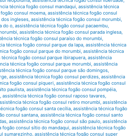
sul leopoldina
,
assistência técnica fogão consul liberdade
,
ncia técnica fogão consul mandaqui
,
assistência técnica
a fogão consul moema
,
assistência técnica fogão consul
 dos ingleses
,
assistência técnica fogão consul morumbi
,
a do o
,
assistência técnica fogão consul pacaembu
,
 morumbi
,
assistência técnica fogão consul parada inglesa
,
tência técnica fogão consul paraíso do morumbi
,
cia técnica fogão consul parque da lapa
,
assistência técnica
cnica fogão consul parque do morumbi
,
assistência técnica
a técnica fogão consul parque ibirapuera
,
assistência
ência técnica fogão consul parque morumbi
,
assistência
stência técnica fogão consul parque são domingos
,
orge
,
assistência técnica fogão consul perdizes
,
assistência
cnica fogão consul piqueri
,
assistência técnica fogão consul
lto paulista
,
assistência técnica fogão consul pompéia
,
,
assistência técnica fogão consul raposo tavares
,
ssistência técnica fogão consul retiro morumbi
,
assistência
técnica fogão consul santa cecília
,
assistência técnica fogão
gão consul santana
,
assistência técnica fogão consul santo
das
,
assistência técnica fogão consul são paulo
,
assistência
a fogão consul sítio do mandaqui
,
assistência técnica fogão
sul sumarezinho
,
assistência técnica fogão consul super