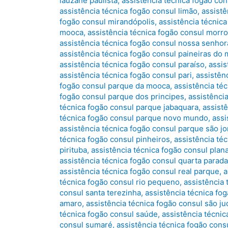
lauzane paulista
,
assistência técnica fogão con
assistência técnica fogão consul limão
,
assistê
fogão consul mirandópolis
,
assistência técnic
mooca
,
assistência técnica fogão consul morro
assistência técnica fogão consul nossa senhor
assistência técnica fogão consul paineiras do
assistência técnica fogão consul paraíso
,
assis
assistência técnica fogão consul pari
,
assistên
fogão consul parque da mooca
,
assistência té
fogão consul parque dos principes
,
assistênci
técnica fogão consul parque jabaquara
,
assist
técnica fogão consul parque novo mundo
,
assi
assistência técnica fogão consul parque são j
técnica fogão consul pinheiros
,
assistência té
pirituba
,
assistência técnica fogão consul plana
assistência técnica fogão consul quarta parada
assistência técnica fogão consul real parque
,
a
técnica fogão consul rio pequeno
,
assistência 
consul santa terezinha
,
assistência técnica fo
amaro
,
assistência técnica fogão consul são ju
técnica fogão consul saúde
,
assistência técnic
consul sumaré
,
assistência técnica fogão con