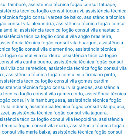
nsul tamboré
,
assistência técnica fogão consul tatuapé
,
sistência técnica fogão consul tucuruvi
,
assistência técnica
a técnica fogão consul várzea de baixo
,
assistência técnica
gão consul vila alexandria
,
assistência técnica fogão consul
la amélia
,
assistência técnica fogão consul vila anastácio
,
assistência técnica fogão consul vila anglo brasileira
,
assistência técnica fogão consul vila buarque
,
assistência
cnica fogão consul vila clementino
,
assistência técnica
ca fogão consul vila cordeiro
,
assistência técnica fogão
 consul vila cunha bueno
,
assistência técnica fogão consul
nsul vila dos remédios
,
assistência técnica fogão consul vila
ux
,
assistência técnica fogão consul vila firmiano pinto
,
assistência técnica fogão consul vila gomes cardim
,
ssistência técnica fogão consul vila guedes
,
assistência
a técnica fogão consul vila gumercindo
,
assistência técnica
 fogão consul vila hamburguesa
,
assistência técnica fogão
 vila indiana
,
assistência técnica fogão consul vila ipojuca
,
azzei
,
assistência técnica fogão consul vila jaguara
,
sistência técnica fogão consul vila leopoldina
,
assistência
 técnica fogão consul vila maria
,
assistência técnica fogão
 consul vila maria baixa
,
assistência técnica fogão consul