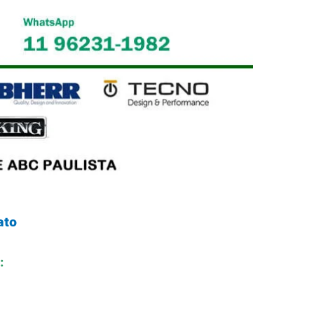
ato
: