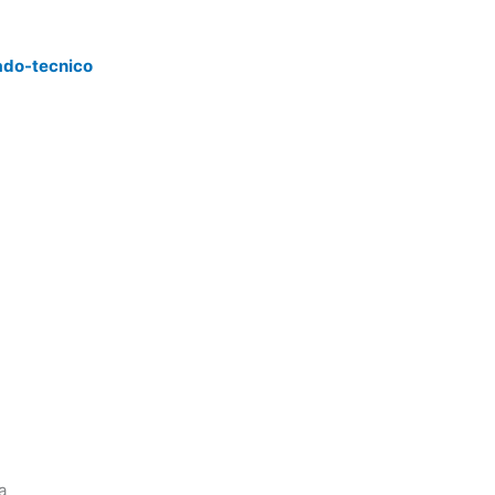
ado-tecnico
a