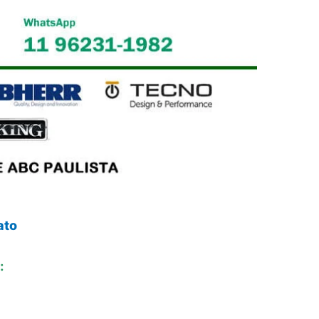
ato
: