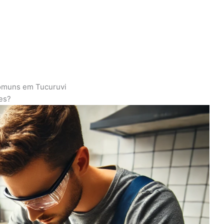
omuns em Tucuruvi
es?