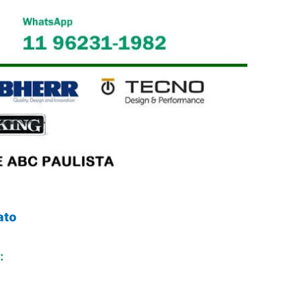
ato
: