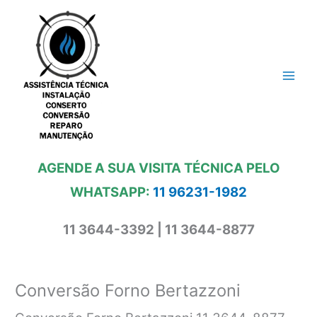
Ir
para
o
conteúdo
AGENDE A SUA VISITA TÉCNICA PELO
WHATSAPP:
11 96231-1982
11 3644-3392 | 11 3644-8877
Conversão Forno Bertazzoni