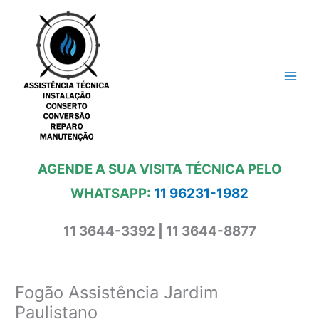
Ir
para
o
conteúdo
AGENDE A SUA VISITA TÉCNICA PELO
WHATSAPP:
11 96231-1982
11 3644-3392 | 11 3644-8877
Fogão Assistência Jardim
Paulistano