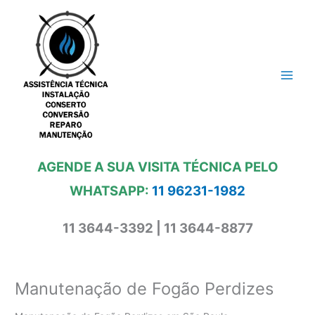
Ir
para
o
conteúdo
AGENDE A SUA VISITA TÉCNICA PELO
WHATSAPP:
11 96231-1982
11 3644-3392 | 11 3644-8877
Manutenação de Fogão Perdizes