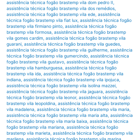
assistência técnica fogão brastemp vila dom pedro II
,
assistência técnica fogão brastemp vila dos remédios
,
assistência técnica fogão brastemp vila ede
,
assistência
técnica fogão brastemp vila fiat lux
,
assistência técnica fogão
brastemp vila firmiano pinto
,
assistência técnica fogão
brastemp vila formosa
,
assistência técnica fogão brastemp
vila gomes cardim
,
assistência técnica fogão brastemp vila
guarani
,
assistência técnica fogão brastemp vila guedes
,
assistência técnica fogão brastemp vila guilherme
,
assistência
técnica fogão brastemp vila gumercindo
,
assistência técnica
fogão brastemp vila gustavo
,
assistência técnica fogão
brastemp vila hamburguesa
,
assistência técnica fogão
brastemp vila ida
,
assistência técnica fogão brastemp vila
indiana
,
assistência técnica fogão brastemp vila ipojuca
,
assistência técnica fogão brastemp vila isolina mazzei
,
assistência técnica fogão brastemp vila jaguara
,
assistência
técnica fogão brastemp vila leonor
,
assistência técnica fogão
brastemp vila leopoldina
,
assistência técnica fogão brastemp
vila madalena
,
assistência técnica fogão brastemp vila maria
,
assistência técnica fogão brastemp vila maria alta
,
assistência
técnica fogão brastemp vila maria baixa
,
assistência técnica
fogão brastemp vila mariana
,
assistência técnica fogão
brastemp vila marieta
,
assistência técnica fogão brastemp vila
marilena
,
assistência técnica fogão brastemp vila marina
,