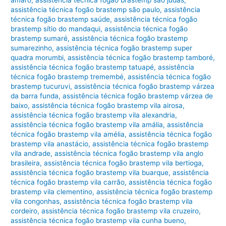
assistência técnica fogão brastemp são paulo
,
assistência
técnica fogão brastemp saúde
,
assistência técnica fogão
brastemp sítio do mandaqui
,
assistência técnica fogão
brastemp sumaré
,
assistência técnica fogão brastemp
sumarezinho
,
assistência técnica fogão brastemp super
quadra morumbi
,
assistência técnica fogão brastemp tamboré
,
assistência técnica fogão brastemp tatuapé
,
assistência
técnica fogão brastemp tremembé
,
assistência técnica fogão
brastemp tucuruvi
,
assistência técnica fogão brastemp várzea
da barra funda
,
assistência técnica fogão brastemp várzea de
baixo
,
assistência técnica fogão brastemp vila airosa
,
assistência técnica fogão brastemp vila alexandria
,
assistência técnica fogão brastemp vila amália
,
assistência
técnica fogão brastemp vila amélia
,
assistência técnica fogão
brastemp vila anastácio
,
assistência técnica fogão brastemp
vila andrade
,
assistência técnica fogão brastemp vila anglo
brasileira
,
assistência técnica fogão brastemp vila bertioga
,
assistência técnica fogão brastemp vila buarque
,
assistência
técnica fogão brastemp vila carrão
,
assistência técnica fogão
brastemp vila clementino
,
assistência técnica fogão brastemp
vila congonhas
,
assistência técnica fogão brastemp vila
cordeiro
,
assistência técnica fogão brastemp vila cruzeiro
,
assistência técnica fogão brastemp vila cunha bueno
,