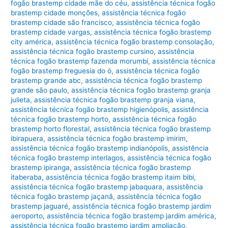
fogão brastemp cidade mãe do céu
,
assistência técnica fogão
brastemp cidade monções
,
assistência técnica fogão
brastemp cidade são francisco
,
assistência técnica fogão
brastemp cidade vargas
,
assistência técnica fogão brastemp
city américa
,
assistência técnica fogão brastemp consolação
,
assistência técnica fogão brastemp cursino
,
assistência
técnica fogão brastemp fazenda morumbi
,
assistência técnica
fogão brastemp freguesia do ó
,
assistência técnica fogão
brastemp grande abc
,
assistência técnica fogão brastemp
grande são paulo
,
assistência técnica fogão brastemp granja
julieta
,
assistência técnica fogão brastemp granja viana
,
assistência técnica fogão brastemp higienópolis
,
assistência
técnica fogão brastemp horto
,
assistência técnica fogão
brastemp horto florestal
,
assistência técnica fogão brastemp
ibirapuera
,
assistência técnica fogão brastemp imirim
,
assistência técnica fogão brastemp indianópolis
,
assistência
técnica fogão brastemp interlagos
,
assistência técnica fogão
brastemp ipiranga
,
assistência técnica fogão brastemp
itaberaba
,
assistência técnica fogão brastemp itaim bibi
,
assistência técnica fogão brastemp jabaquara
,
assistência
técnica fogão brastemp jaçanã
,
assistência técnica fogão
brastemp jaguaré
,
assistência técnica fogão brastemp jardim
aeroporto
,
assistência técnica fogão brastemp jardim américa
,
assistência técnica fogão brastemp jardim ampliação
,