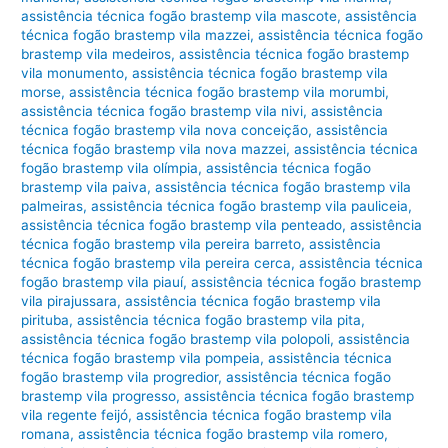
assistência técnica fogão brastemp vila mascote
,
assistência
técnica fogão brastemp vila mazzei
,
assistência técnica fogão
brastemp vila medeiros
,
assistência técnica fogão brastemp
vila monumento
,
assistência técnica fogão brastemp vila
morse
,
assistência técnica fogão brastemp vila morumbi
,
assistência técnica fogão brastemp vila nivi
,
assistência
técnica fogão brastemp vila nova conceição
,
assistência
técnica fogão brastemp vila nova mazzei
,
assistência técnica
fogão brastemp vila olímpia
,
assistência técnica fogão
brastemp vila paiva
,
assistência técnica fogão brastemp vila
palmeiras
,
assistência técnica fogão brastemp vila pauliceia
,
assistência técnica fogão brastemp vila penteado
,
assistência
técnica fogão brastemp vila pereira barreto
,
assistência
técnica fogão brastemp vila pereira cerca
,
assistência técnica
fogão brastemp vila piauí
,
assistência técnica fogão brastemp
vila pirajussara
,
assistência técnica fogão brastemp vila
pirituba
,
assistência técnica fogão brastemp vila pita
,
assistência técnica fogão brastemp vila polopoli
,
assistência
técnica fogão brastemp vila pompeia
,
assistência técnica
fogão brastemp vila progredior
,
assistência técnica fogão
brastemp vila progresso
,
assistência técnica fogão brastemp
vila regente feijó
,
assistência técnica fogão brastemp vila
romana
,
assistência técnica fogão brastemp vila romero
,