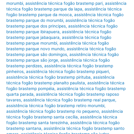
morumbi
,
assistência técnica fogão brastemp pari
,
assistência
técnica fogão brastemp parque da lapa
,
assistência técnica
fogão brastemp parque da mooca
,
assistência técnica fogão
brastemp parque do morumbi
,
assistência técnica fogão
brastemp parque dos principes
,
assistência técnica fogão
brastemp parque ibirapuera
,
assistência técnica fogão
brastemp parque jabaquara
,
assistência técnica fogão
brastemp parque morumbi
,
assistência técnica fogão
brastemp parque novo mundo
,
assistência técnica fogão
brastemp parque são domingos
,
assistência técnica fogão
brastemp parque são jorge
,
assistência técnica fogão
brastemp perdizes
,
assistência técnica fogão brastemp
pinheiros
,
assistência técnica fogão brastemp piqueri
,
assistência técnica fogão brastemp pirituba
,
assistência
técnica fogão brastemp planalto paulista
,
assistência técnica
fogão brastemp pompéia
,
assistência técnica fogão brastemp
quarta parada
,
assistência técnica fogão brastemp raposo
tavares
,
assistência técnica fogão brastemp real parque
,
assistência técnica fogão brastemp retiro morumbi
,
assistência técnica fogão brastemp rio pequeno
,
assistência
técnica fogão brastemp santa cecília
,
assistência técnica
fogão brastemp santa terezinha
,
assistência técnica fogão
brastemp santana
,
assistência técnica fogão brastemp santo
amaro
,
assistência técnica fogão brastemp são judas
,