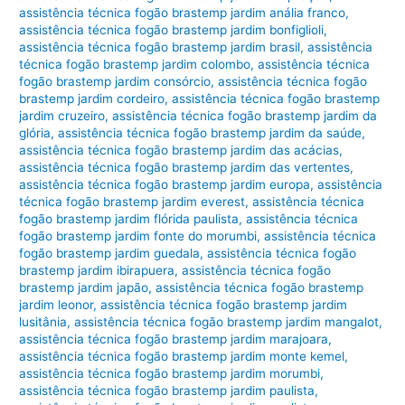
assistência técnica fogão brastemp jardim anália franco
,
assistência técnica fogão brastemp jardim bonfiglioli
,
assistência técnica fogão brastemp jardim brasil
,
assistência
técnica fogão brastemp jardim colombo
,
assistência técnica
fogão brastemp jardim consórcio
,
assistência técnica fogão
brastemp jardim cordeiro
,
assistência técnica fogão brastemp
jardim cruzeiro
,
assistência técnica fogão brastemp jardim da
glória
,
assistência técnica fogão brastemp jardim da saúde
,
assistência técnica fogão brastemp jardim das acácias
,
assistência técnica fogão brastemp jardim das vertentes
,
assistência técnica fogão brastemp jardim europa
,
assistência
técnica fogão brastemp jardim everest
,
assistência técnica
fogão brastemp jardim flórida paulista
,
assistência técnica
fogão brastemp jardim fonte do morumbi
,
assistência técnica
fogão brastemp jardim guedala
,
assistência técnica fogão
brastemp jardim ibirapuera
,
assistência técnica fogão
brastemp jardim japão
,
assistência técnica fogão brastemp
jardim leonor
,
assistência técnica fogão brastemp jardim
lusitânia
,
assistência técnica fogão brastemp jardim mangalot
,
assistência técnica fogão brastemp jardim marajoara
,
assistência técnica fogão brastemp jardim monte kemel
,
assistência técnica fogão brastemp jardim morumbi
,
assistência técnica fogão brastemp jardim paulista
,