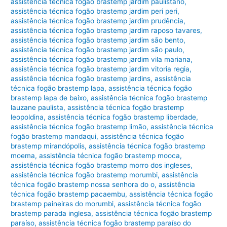
assistência técnica fogão brastemp jardim paulistano
,
assistência técnica fogão brastemp jardim peri peri
,
assistência técnica fogão brastemp jardim prudência
,
assistência técnica fogão brastemp jardim raposo tavares
,
assistência técnica fogão brastemp jardim são bento
,
assistência técnica fogão brastemp jardim são paulo
,
assistência técnica fogão brastemp jardim vila mariana
,
assistência técnica fogão brastemp jardim vitoria regia
,
assistência técnica fogão brastemp jardins
,
assistência
técnica fogão brastemp lapa
,
assistência técnica fogão
brastemp lapa de baixo
,
assistência técnica fogão brastemp
lauzane paulista
,
assistência técnica fogão brastemp
leopoldina
,
assistência técnica fogão brastemp liberdade
,
assistência técnica fogão brastemp limão
,
assistência técnica
fogão brastemp mandaqui
,
assistência técnica fogão
brastemp mirandópolis
,
assistência técnica fogão brastemp
moema
,
assistência técnica fogão brastemp mooca
,
assistência técnica fogão brastemp morro dos ingleses
,
assistência técnica fogão brastemp morumbi
,
assistência
técnica fogão brastemp nossa senhora do o
,
assistência
técnica fogão brastemp pacaembu
,
assistência técnica fogão
brastemp paineiras do morumbi
,
assistência técnica fogão
brastemp parada inglesa
,
assistência técnica fogão brastemp
paraíso
,
assistência técnica fogão brastemp paraíso do