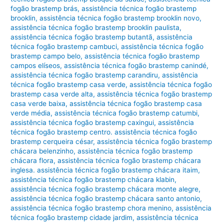
fogão brastemp brás
,
assistência técnica fogão brastemp
brooklin
,
assistência técnica fogão brastemp brooklin novo
,
assistência técnica fogão brastemp brooklin paulista
,
assistência técnica fogão brastemp butantã
,
assistência
técnica fogão brastemp cambuci
,
assistência técnica fogão
brastemp campo belo
,
assistência técnica fogão brastemp
campos elíseos
,
assistência técnica fogão brastemp canindé
,
assistência técnica fogão brastemp carandiru
,
assistência
técnica fogão brastemp casa verde
,
assistência técnica fogão
brastemp casa verde alta
,
assistência técnica fogão brastemp
casa verde baixa
,
assistência técnica fogão brastemp casa
verde média
,
assistência técnica fogão brastemp catumbi
,
assistência técnica fogão brastemp caxingui
,
assistência
técnica fogão brastemp centro. assistência técnica fogão
brastemp cerqueira césar
,
assistência técnica fogão brastemp
chácara belenzinho
,
assistência técnica fogão brastemp
chácara flora
,
assistência técnica fogão brastemp chácara
inglesa. assistência técnica fogão brastemp chácara itaim
,
assistência técnica fogão brastemp chácara klabin
,
assistência técnica fogão brastemp chácara monte alegre
,
assistência técnica fogão brastemp chácara santo antonio
,
assistência técnica fogão brastemp chora menino
,
assistência
técnica fogão brastemp cidade jardim
,
assistência técnica