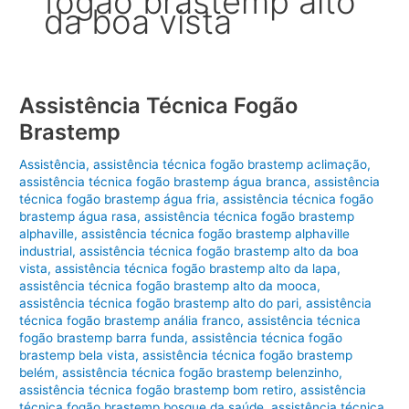
fogão brastemp alto
da boa vista
Assistência Técnica Fogão
Brastemp
Assistência
,
assistência técnica fogão brastemp aclimação
,
assistência técnica fogão brastemp água branca
,
assistência
técnica fogão brastemp água fria
,
assistência técnica fogão
brastemp água rasa
,
assistência técnica fogão brastemp
alphaville
,
assistência técnica fogão brastemp alphaville
industrial
,
assistência técnica fogão brastemp alto da boa
vista
,
assistência técnica fogão brastemp alto da lapa
,
assistência técnica fogão brastemp alto da mooca
,
assistência técnica fogão brastemp alto do pari
,
assistência
técnica fogão brastemp anália franco
,
assistência técnica
fogão brastemp barra funda
,
assistência técnica fogão
brastemp bela vista
,
assistência técnica fogão brastemp
belém
,
assistência técnica fogão brastemp belenzinho
,
assistência técnica fogão brastemp bom retiro
,
assistência
técnica fogão brastemp bosque da saúde
,
assistência técnica