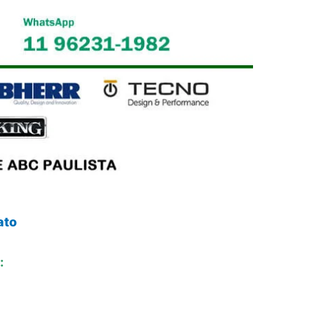
ato
: