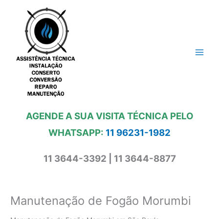
Ir
para
o
conteúdo
AGENDE A SUA VISITA TÉCNICA PELO
WHATSAPP:
11 96231-1982
11 3644-3392 | 11 3644-8877
Manutenação de Fogão Morumbi