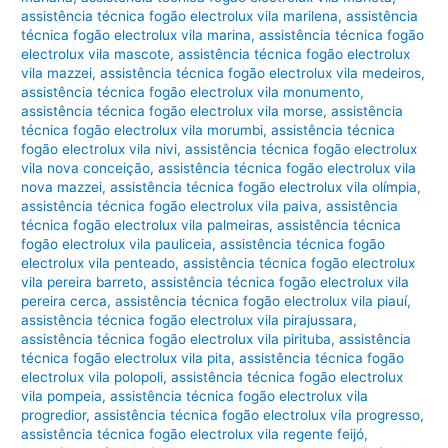
assistência técnica fogão electrolux vila marilena
,
assistência
técnica fogão electrolux vila marina
,
assistência técnica fogão
electrolux vila mascote
,
assistência técnica fogão electrolux
vila mazzei
,
assistência técnica fogão electrolux vila medeiros
,
assistência técnica fogão electrolux vila monumento
,
assistência técnica fogão electrolux vila morse
,
assistência
técnica fogão electrolux vila morumbi
,
assistência técnica
fogão electrolux vila nivi
,
assistência técnica fogão electrolux
vila nova conceição
,
assistência técnica fogão electrolux vila
nova mazzei
,
assistência técnica fogão electrolux vila olímpia
,
assistência técnica fogão electrolux vila paiva
,
assistência
técnica fogão electrolux vila palmeiras
,
assistência técnica
fogão electrolux vila pauliceia
,
assistência técnica fogão
electrolux vila penteado
,
assistência técnica fogão electrolux
vila pereira barreto
,
assistência técnica fogão electrolux vila
pereira cerca
,
assistência técnica fogão electrolux vila piauí
,
assistência técnica fogão electrolux vila pirajussara
,
assistência técnica fogão electrolux vila pirituba
,
assistência
técnica fogão electrolux vila pita
,
assistência técnica fogão
electrolux vila polopoli
,
assistência técnica fogão electrolux
vila pompeia
,
assistência técnica fogão electrolux vila
progredior
,
assistência técnica fogão electrolux vila progresso
,
assistência técnica fogão electrolux vila regente feijó
,