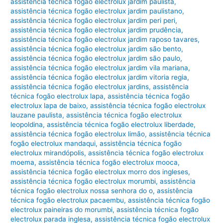
assistência técnica fogão electrolux jardim paulista
,
assistência técnica fogão electrolux jardim paulistano
,
assistência técnica fogão electrolux jardim peri peri
,
assistência técnica fogão electrolux jardim prudência
,
assistência técnica fogão electrolux jardim raposo tavares
,
assistência técnica fogão electrolux jardim são bento
,
assistência técnica fogão electrolux jardim são paulo
,
assistência técnica fogão electrolux jardim vila mariana
,
assistência técnica fogão electrolux jardim vitoria regia
,
assistência técnica fogão electrolux jardins
,
assistência
técnica fogão electrolux lapa
,
assistência técnica fogão
electrolux lapa de baixo
,
assistência técnica fogão electrolux
lauzane paulista
,
assistência técnica fogão electrolux
leopoldina
,
assistência técnica fogão electrolux liberdade
,
assistência técnica fogão electrolux limão
,
assistência técnica
fogão electrolux mandaqui
,
assistência técnica fogão
electrolux mirandópolis
,
assistência técnica fogão electrolux
moema
,
assistência técnica fogão electrolux mooca
,
assistência técnica fogão electrolux morro dos ingleses
,
assistência técnica fogão electrolux morumbi
,
assistência
técnica fogão electrolux nossa senhora do o
,
assistência
técnica fogão electrolux pacaembu
,
assistência técnica fogão
electrolux paineiras do morumbi
,
assistência técnica fogão
electrolux parada inglesa
,
assistência técnica fogão electrolux