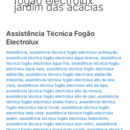
fogão electrolux
jardim das acácias
Assistência Técnica Fogão
Electrolux
Assistência
,
assistência técnica fogão electrolux aclimação
,
assistência técnica fogão electrolux água branca
,
assistência
técnica fogão electrolux água fria
,
assistência técnica fogão
electrolux água rasa
,
assistência técnica fogão electrolux
alphaville
,
assistência técnica fogão electrolux alphaville
industrial
,
assistência técnica fogão electrolux alto da boa
vista
,
assistência técnica fogão electrolux alto da lapa
,
assistência técnica fogão electrolux alto da mooca
,
assistência técnica fogão electrolux alto do pari
,
assistência
técnica fogão electrolux anália franco
,
assistência técnica
fogão electrolux barra funda
,
assistência técnica fogão
electrolux bela vista
,
assistência técnica fogão electrolux
belém
,
assistência técnica fogão electrolux belenzinho
,
assistência técnica fogão electrolux bom retiro
,
assistência
técnica fogão electrolux bosque da saúde
,
assistência técnica