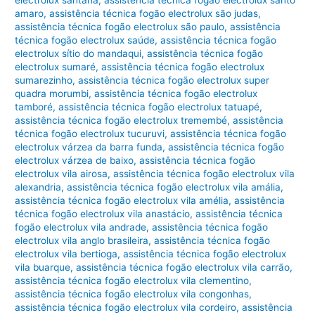
amaro
,
assistência técnica fogão electrolux são judas
,
assistência técnica fogão electrolux são paulo
,
assistência
técnica fogão electrolux saúde
,
assistência técnica fogão
electrolux sítio do mandaqui
,
assistência técnica fogão
electrolux sumaré
,
assistência técnica fogão electrolux
sumarezinho
,
assistência técnica fogão electrolux super
quadra morumbi
,
assistência técnica fogão electrolux
tamboré
,
assistência técnica fogão electrolux tatuapé
,
assistência técnica fogão electrolux tremembé
,
assistência
técnica fogão electrolux tucuruvi
,
assistência técnica fogão
electrolux várzea da barra funda
,
assistência técnica fogão
electrolux várzea de baixo
,
assistência técnica fogão
electrolux vila airosa
,
assistência técnica fogão electrolux vila
alexandria
,
assistência técnica fogão electrolux vila amália
,
assistência técnica fogão electrolux vila amélia
,
assistência
técnica fogão electrolux vila anastácio
,
assistência técnica
fogão electrolux vila andrade
,
assistência técnica fogão
electrolux vila anglo brasileira
,
assistência técnica fogão
electrolux vila bertioga
,
assistência técnica fogão electrolux
vila buarque
,
assistência técnica fogão electrolux vila carrão
,
assistência técnica fogão electrolux vila clementino
,
assistência técnica fogão electrolux vila congonhas
,
assistência técnica fogão electrolux vila cordeiro
,
assistência