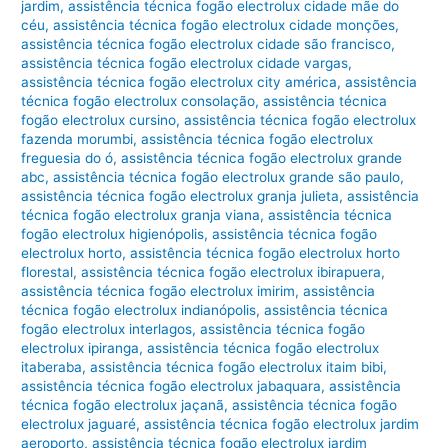
jardim
,
assistência técnica fogão electrolux cidade mãe do
céu
,
assistência técnica fogão electrolux cidade monções
,
assistência técnica fogão electrolux cidade são francisco
,
assistência técnica fogão electrolux cidade vargas
,
assistência técnica fogão electrolux city américa
,
assistência
técnica fogão electrolux consolação
,
assistência técnica
fogão electrolux cursino
,
assistência técnica fogão electrolux
fazenda morumbi
,
assistência técnica fogão electrolux
freguesia do ó
,
assistência técnica fogão electrolux grande
abc
,
assistência técnica fogão electrolux grande são paulo
,
assistência técnica fogão electrolux granja julieta
,
assistência
técnica fogão electrolux granja viana
,
assistência técnica
fogão electrolux higienópolis
,
assistência técnica fogão
electrolux horto
,
assistência técnica fogão electrolux horto
florestal
,
assistência técnica fogão electrolux ibirapuera
,
assistência técnica fogão electrolux imirim
,
assistência
técnica fogão electrolux indianópolis
,
assistência técnica
fogão electrolux interlagos
,
assistência técnica fogão
electrolux ipiranga
,
assistência técnica fogão electrolux
itaberaba
,
assistência técnica fogão electrolux itaim bibi
,
assistência técnica fogão electrolux jabaquara
,
assistência
técnica fogão electrolux jaçanã
,
assistência técnica fogão
electrolux jaguaré
,
assistência técnica fogão electrolux jardim
aeroporto
,
assistência técnica fogão electrolux jardim