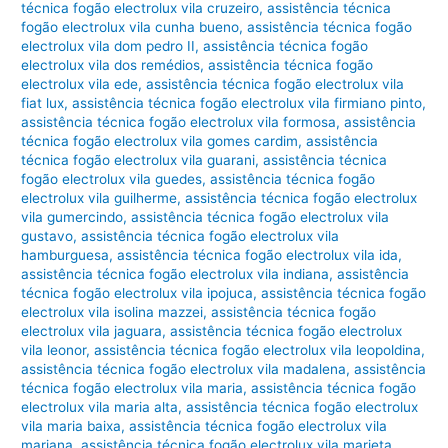
técnica fogão electrolux vila cruzeiro
,
assistência técnica
fogão electrolux vila cunha bueno
,
assistência técnica fogão
electrolux vila dom pedro II
,
assistência técnica fogão
electrolux vila dos remédios
,
assistência técnica fogão
electrolux vila ede
,
assistência técnica fogão electrolux vila
fiat lux
,
assistência técnica fogão electrolux vila firmiano pinto
,
assistência técnica fogão electrolux vila formosa
,
assistência
técnica fogão electrolux vila gomes cardim
,
assistência
técnica fogão electrolux vila guarani
,
assistência técnica
fogão electrolux vila guedes
,
assistência técnica fogão
electrolux vila guilherme
,
assistência técnica fogão electrolux
vila gumercindo
,
assistência técnica fogão electrolux vila
gustavo
,
assistência técnica fogão electrolux vila
hamburguesa
,
assistência técnica fogão electrolux vila ida
,
assistência técnica fogão electrolux vila indiana
,
assistência
técnica fogão electrolux vila ipojuca
,
assistência técnica fogão
electrolux vila isolina mazzei
,
assistência técnica fogão
electrolux vila jaguara
,
assistência técnica fogão electrolux
vila leonor
,
assistência técnica fogão electrolux vila leopoldina
,
assistência técnica fogão electrolux vila madalena
,
assistência
técnica fogão electrolux vila maria
,
assistência técnica fogão
electrolux vila maria alta
,
assistência técnica fogão electrolux
vila maria baixa
,
assistência técnica fogão electrolux vila
mariana
,
assistência técnica fogão electrolux vila marieta
,