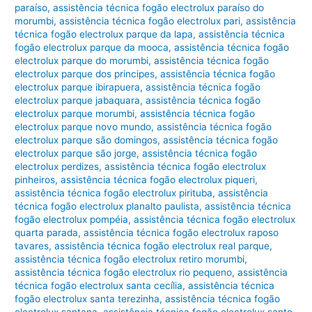
paraíso
,
assistência técnica fogão electrolux paraíso do
morumbi
,
assistência técnica fogão electrolux pari
,
assistência
técnica fogão electrolux parque da lapa
,
assistência técnica
fogão electrolux parque da mooca
,
assistência técnica fogão
electrolux parque do morumbi
,
assistência técnica fogão
electrolux parque dos principes
,
assistência técnica fogão
electrolux parque ibirapuera
,
assistência técnica fogão
electrolux parque jabaquara
,
assistência técnica fogão
electrolux parque morumbi
,
assistência técnica fogão
electrolux parque novo mundo
,
assistência técnica fogão
electrolux parque são domingos
,
assistência técnica fogão
electrolux parque são jorge
,
assistência técnica fogão
electrolux perdizes
,
assistência técnica fogão electrolux
pinheiros
,
assistência técnica fogão electrolux piqueri
,
assistência técnica fogão electrolux pirituba
,
assistência
técnica fogão electrolux planalto paulista
,
assistência técnica
fogão electrolux pompéia
,
assistência técnica fogão electrolux
quarta parada
,
assistência técnica fogão electrolux raposo
tavares
,
assistência técnica fogão electrolux real parque
,
assistência técnica fogão electrolux retiro morumbi
,
assistência técnica fogão electrolux rio pequeno
,
assistência
técnica fogão electrolux santa cecília
,
assistência técnica
fogão electrolux santa terezinha
,
assistência técnica fogão
electrolux santana
,
assistência técnica fogão electrolux santo