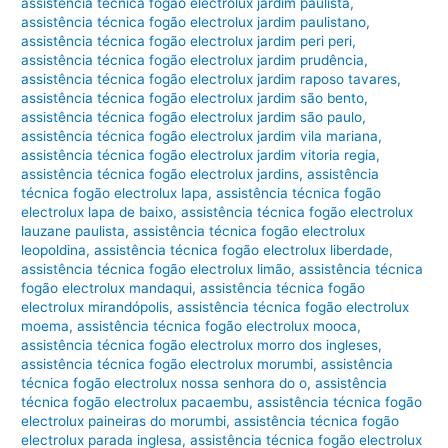
assistência técnica fogão electrolux jardim paulista
,
assistência técnica fogão electrolux jardim paulistano
,
assistência técnica fogão electrolux jardim peri peri
,
assistência técnica fogão electrolux jardim prudência
,
assistência técnica fogão electrolux jardim raposo tavares
,
assistência técnica fogão electrolux jardim são bento
,
assistência técnica fogão electrolux jardim são paulo
,
assistência técnica fogão electrolux jardim vila mariana
,
assistência técnica fogão electrolux jardim vitoria regia
,
assistência técnica fogão electrolux jardins
,
assistência
técnica fogão electrolux lapa
,
assistência técnica fogão
electrolux lapa de baixo
,
assistência técnica fogão electrolux
lauzane paulista
,
assistência técnica fogão electrolux
leopoldina
,
assistência técnica fogão electrolux liberdade
,
assistência técnica fogão electrolux limão
,
assistência técnica
fogão electrolux mandaqui
,
assistência técnica fogão
electrolux mirandópolis
,
assistência técnica fogão electrolux
moema
,
assistência técnica fogão electrolux mooca
,
assistência técnica fogão electrolux morro dos ingleses
,
assistência técnica fogão electrolux morumbi
,
assistência
técnica fogão electrolux nossa senhora do o
,
assistência
técnica fogão electrolux pacaembu
,
assistência técnica fogão
electrolux paineiras do morumbi
,
assistência técnica fogão
electrolux parada inglesa
,
assistência técnica fogão electrolux