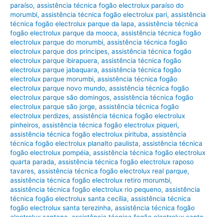
paraíso
,
assistência técnica fogão electrolux paraíso do
morumbi
,
assistência técnica fogão electrolux pari
,
assistência
técnica fogão electrolux parque da lapa
,
assistência técnica
fogão electrolux parque da mooca
,
assistência técnica fogão
electrolux parque do morumbi
,
assistência técnica fogão
electrolux parque dos principes
,
assistência técnica fogão
electrolux parque ibirapuera
,
assistência técnica fogão
electrolux parque jabaquara
,
assistência técnica fogão
electrolux parque morumbi
,
assistência técnica fogão
electrolux parque novo mundo
,
assistência técnica fogão
electrolux parque são domingos
,
assistência técnica fogão
electrolux parque são jorge
,
assistência técnica fogão
electrolux perdizes
,
assistência técnica fogão electrolux
pinheiros
,
assistência técnica fogão electrolux piqueri
,
assistência técnica fogão electrolux pirituba
,
assistência
técnica fogão electrolux planalto paulista
,
assistência técnica
fogão electrolux pompéia
,
assistência técnica fogão electrolux
quarta parada
,
assistência técnica fogão electrolux raposo
tavares
,
assistência técnica fogão electrolux real parque
,
assistência técnica fogão electrolux retiro morumbi
,
assistência técnica fogão electrolux rio pequeno
,
assistência
técnica fogão electrolux santa cecília
,
assistência técnica
fogão electrolux santa terezinha
,
assistência técnica fogão
electrolux santana
,
assistência técnica fogão electrolux santo