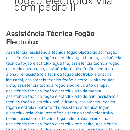
fogão electrolux vila
dom pedro II
Assistência Técnica Fogão
Electrolux
Assistência
,
assistência técnica fogão electrolux aclimação
,
assistência técnica fogão electrolux água branca
,
assistência
técnica fogão electrolux água fria
,
assistência técnica fogão
electrolux água rasa
,
assistência técnica fogão electrolux
alphaville
,
assistência técnica fogão electrolux alphaville
industrial
,
assistência técnica fogão electrolux alto da boa
vista
,
assistência técnica fogão electrolux alto da lapa
,
assistência técnica fogão electrolux alto da mooca
,
assistência técnica fogão electrolux alto do pari
,
assistência
técnica fogão electrolux anália franco
,
assistência técnica
fogão electrolux barra funda
,
assistência técnica fogão
electrolux bela vista
,
assistência técnica fogão electrolux
belém
,
assistência técnica fogão electrolux belenzinho
,
assistência técnica fogão electrolux bom retiro
,
assistência
técnica fogão electrolux bosque da saúde
,
assistência técnica