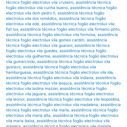
técnica fogão electrolux vila cruzeiro
,
assistência técnica
fogão electrolux vila cunha bueno
,
assistência técnica fogão
electrolux vila dom pedro II
,
assistência técnica fogão
electrolux vila dos remédios
,
assistência técnica fogão
electrolux vila ede
,
assistência técnica fogão electrolux vila
fiat lux
,
assistência técnica fogão electrolux vila firmiano pinto
,
assistência técnica fogão electrolux vila formosa
,
assistência
técnica fogão electrolux vila gomes cardim
,
assistência
técnica fogão electrolux vila guarani
,
assistência técnica
fogão electrolux vila guedes
,
assistência técnica fogão
electrolux vila guilherme
,
assistência técnica fogão electrolux
vila gumercindo
,
assistência técnica fogão electrolux vila
gustavo
,
assistência técnica fogão electrolux vila
hamburguesa
,
assistência técnica fogão electrolux vila ida
,
assistência técnica fogão electrolux vila indiana
,
assistência
técnica fogão electrolux vila ipojuca
,
assistência técnica fogão
electrolux vila isolina mazzei
,
assistência técnica fogão
electrolux vila jaguara
,
assistência técnica fogão electrolux
vila leonor
,
assistência técnica fogão electrolux vila leopoldina
,
assistência técnica fogão electrolux vila madalena
,
assistência
técnica fogão electrolux vila maria
,
assistência técnica fogão
electrolux vila maria alta
,
assistência técnica fogão electrolux
vila maria baixa
,
assistência técnica fogão electrolux vila
mariana
,
assistência técnica fogão electrolux vila marieta
,