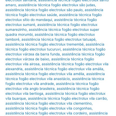
amaro
,
assistência técnica fogão electrolux são judas
,
assistência técnica fogão electrolux são paulo
,
assistência
técnica fogão electrolux saúde
,
assistência técnica fogão
electrolux sítio do mandaqui
,
assistência técnica fogão
electrolux sumaré
,
assistência técnica fogão electrolux
sumarezinho
,
assistência técnica fogão electrolux super
quadra morumbi
,
assistência técnica fogão electrolux
tamboré
,
assistência técnica fogão electrolux tatuapé
,
assistência técnica fogão electrolux tremembé
,
assistência
técnica fogão electrolux tucuruvi
,
assistência técnica fogão
electrolux várzea da barra funda
,
assistência técnica fogão
electrolux várzea de baixo
,
assistência técnica fogão
electrolux vila airosa
,
assistência técnica fogão electrolux vila
alexandria
,
assistência técnica fogão electrolux vila amália
,
assistência técnica fogão electrolux vila amélia
,
assistência
técnica fogão electrolux vila anastácio
,
assistência técnica
fogão electrolux vila andrade
,
assistência técnica fogão
electrolux vila anglo brasileira
,
assistência técnica fogão
electrolux vila bertioga
,
assistência técnica fogão electrolux
vila buarque
,
assistência técnica fogão electrolux vila carrão
,
assistência técnica fogão electrolux vila clementino
,
assistência técnica fogão electrolux vila congonhas
,
assistência técnica fogão electrolux vila cordeiro
,
assistência