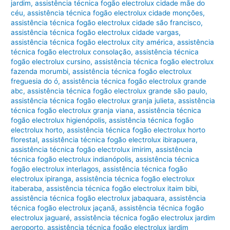
jardim
,
assistência técnica fogão electrolux cidade mãe do
céu
,
assistência técnica fogão electrolux cidade monções
,
assistência técnica fogão electrolux cidade são francisco
,
assistência técnica fogão electrolux cidade vargas
,
assistência técnica fogão electrolux city américa
,
assistência
técnica fogão electrolux consolação
,
assistência técnica
fogão electrolux cursino
,
assistência técnica fogão electrolux
fazenda morumbi
,
assistência técnica fogão electrolux
freguesia do ó
,
assistência técnica fogão electrolux grande
abc
,
assistência técnica fogão electrolux grande são paulo
,
assistência técnica fogão electrolux granja julieta
,
assistência
técnica fogão electrolux granja viana
,
assistência técnica
fogão electrolux higienópolis
,
assistência técnica fogão
electrolux horto
,
assistência técnica fogão electrolux horto
florestal
,
assistência técnica fogão electrolux ibirapuera
,
assistência técnica fogão electrolux imirim
,
assistência
técnica fogão electrolux indianópolis
,
assistência técnica
fogão electrolux interlagos
,
assistência técnica fogão
electrolux ipiranga
,
assistência técnica fogão electrolux
itaberaba
,
assistência técnica fogão electrolux itaim bibi
,
assistência técnica fogão electrolux jabaquara
,
assistência
técnica fogão electrolux jaçanã
,
assistência técnica fogão
electrolux jaguaré
,
assistência técnica fogão electrolux jardim
aeroporto
,
assistência técnica fogão electrolux jardim