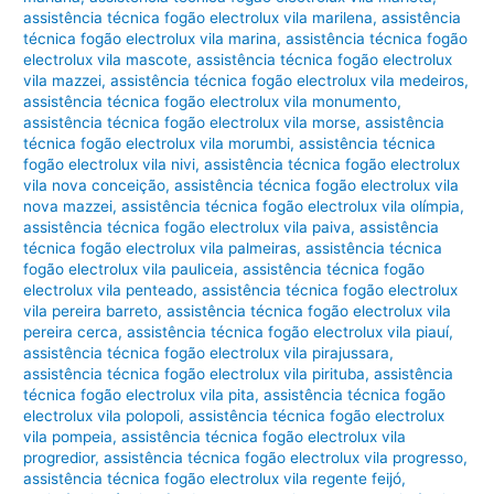
assistência técnica fogão electrolux vila marilena
,
assistência
técnica fogão electrolux vila marina
,
assistência técnica fogão
electrolux vila mascote
,
assistência técnica fogão electrolux
vila mazzei
,
assistência técnica fogão electrolux vila medeiros
,
assistência técnica fogão electrolux vila monumento
,
assistência técnica fogão electrolux vila morse
,
assistência
técnica fogão electrolux vila morumbi
,
assistência técnica
fogão electrolux vila nivi
,
assistência técnica fogão electrolux
vila nova conceição
,
assistência técnica fogão electrolux vila
nova mazzei
,
assistência técnica fogão electrolux vila olímpia
,
assistência técnica fogão electrolux vila paiva
,
assistência
técnica fogão electrolux vila palmeiras
,
assistência técnica
fogão electrolux vila pauliceia
,
assistência técnica fogão
electrolux vila penteado
,
assistência técnica fogão electrolux
vila pereira barreto
,
assistência técnica fogão electrolux vila
pereira cerca
,
assistência técnica fogão electrolux vila piauí
,
assistência técnica fogão electrolux vila pirajussara
,
assistência técnica fogão electrolux vila pirituba
,
assistência
técnica fogão electrolux vila pita
,
assistência técnica fogão
electrolux vila polopoli
,
assistência técnica fogão electrolux
vila pompeia
,
assistência técnica fogão electrolux vila
progredior
,
assistência técnica fogão electrolux vila progresso
,
assistência técnica fogão electrolux vila regente feijó
,