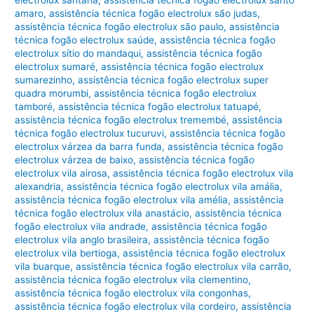
amaro
,
assistência técnica fogão electrolux são judas
,
assistência técnica fogão electrolux são paulo
,
assistência
técnica fogão electrolux saúde
,
assistência técnica fogão
electrolux sítio do mandaqui
,
assistência técnica fogão
electrolux sumaré
,
assistência técnica fogão electrolux
sumarezinho
,
assistência técnica fogão electrolux super
quadra morumbi
,
assistência técnica fogão electrolux
tamboré
,
assistência técnica fogão electrolux tatuapé
,
assistência técnica fogão electrolux tremembé
,
assistência
técnica fogão electrolux tucuruvi
,
assistência técnica fogão
electrolux várzea da barra funda
,
assistência técnica fogão
electrolux várzea de baixo
,
assistência técnica fogão
electrolux vila airosa
,
assistência técnica fogão electrolux vila
alexandria
,
assistência técnica fogão electrolux vila amália
,
assistência técnica fogão electrolux vila amélia
,
assistência
técnica fogão electrolux vila anastácio
,
assistência técnica
fogão electrolux vila andrade
,
assistência técnica fogão
electrolux vila anglo brasileira
,
assistência técnica fogão
electrolux vila bertioga
,
assistência técnica fogão electrolux
vila buarque
,
assistência técnica fogão electrolux vila carrão
,
assistência técnica fogão electrolux vila clementino
,
assistência técnica fogão electrolux vila congonhas
,
assistência técnica fogão electrolux vila cordeiro
,
assistência