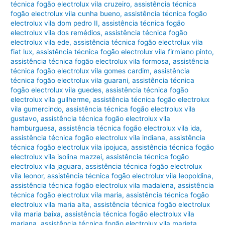
técnica fogão electrolux vila cruzeiro
,
assistência técnica
fogão electrolux vila cunha bueno
,
assistência técnica fogão
electrolux vila dom pedro II
,
assistência técnica fogão
electrolux vila dos remédios
,
assistência técnica fogão
electrolux vila ede
,
assistência técnica fogão electrolux vila
fiat lux
,
assistência técnica fogão electrolux vila firmiano pinto
,
assistência técnica fogão electrolux vila formosa
,
assistência
técnica fogão electrolux vila gomes cardim
,
assistência
técnica fogão electrolux vila guarani
,
assistência técnica
fogão electrolux vila guedes
,
assistência técnica fogão
electrolux vila guilherme
,
assistência técnica fogão electrolux
vila gumercindo
,
assistência técnica fogão electrolux vila
gustavo
,
assistência técnica fogão electrolux vila
hamburguesa
,
assistência técnica fogão electrolux vila ida
,
assistência técnica fogão electrolux vila indiana
,
assistência
técnica fogão electrolux vila ipojuca
,
assistência técnica fogão
electrolux vila isolina mazzei
,
assistência técnica fogão
electrolux vila jaguara
,
assistência técnica fogão electrolux
vila leonor
,
assistência técnica fogão electrolux vila leopoldina
,
assistência técnica fogão electrolux vila madalena
,
assistência
técnica fogão electrolux vila maria
,
assistência técnica fogão
electrolux vila maria alta
,
assistência técnica fogão electrolux
vila maria baixa
,
assistência técnica fogão electrolux vila
mariana
,
assistência técnica fogão electrolux vila marieta
,