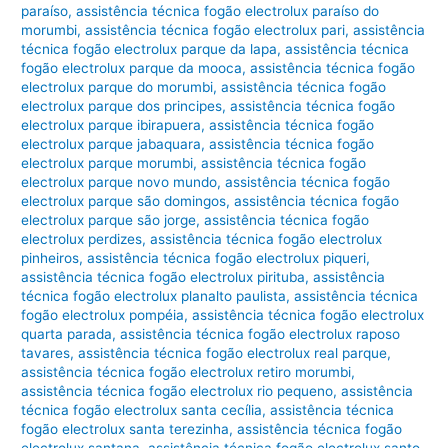
paraíso
,
assistência técnica fogão electrolux paraíso do
morumbi
,
assistência técnica fogão electrolux pari
,
assistência
técnica fogão electrolux parque da lapa
,
assistência técnica
fogão electrolux parque da mooca
,
assistência técnica fogão
electrolux parque do morumbi
,
assistência técnica fogão
electrolux parque dos principes
,
assistência técnica fogão
electrolux parque ibirapuera
,
assistência técnica fogão
electrolux parque jabaquara
,
assistência técnica fogão
electrolux parque morumbi
,
assistência técnica fogão
electrolux parque novo mundo
,
assistência técnica fogão
electrolux parque são domingos
,
assistência técnica fogão
electrolux parque são jorge
,
assistência técnica fogão
electrolux perdizes
,
assistência técnica fogão electrolux
pinheiros
,
assistência técnica fogão electrolux piqueri
,
assistência técnica fogão electrolux pirituba
,
assistência
técnica fogão electrolux planalto paulista
,
assistência técnica
fogão electrolux pompéia
,
assistência técnica fogão electrolux
quarta parada
,
assistência técnica fogão electrolux raposo
tavares
,
assistência técnica fogão electrolux real parque
,
assistência técnica fogão electrolux retiro morumbi
,
assistência técnica fogão electrolux rio pequeno
,
assistência
técnica fogão electrolux santa cecília
,
assistência técnica
fogão electrolux santa terezinha
,
assistência técnica fogão
electrolux santana
,
assistência técnica fogão electrolux santo