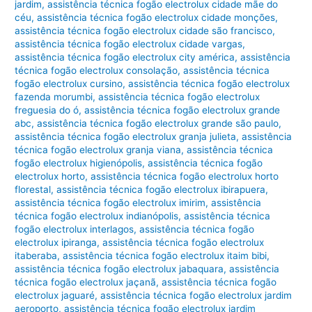
jardim
,
assistência técnica fogão electrolux cidade mãe do
céu
,
assistência técnica fogão electrolux cidade monções
,
assistência técnica fogão electrolux cidade são francisco
,
assistência técnica fogão electrolux cidade vargas
,
assistência técnica fogão electrolux city américa
,
assistência
técnica fogão electrolux consolação
,
assistência técnica
fogão electrolux cursino
,
assistência técnica fogão electrolux
fazenda morumbi
,
assistência técnica fogão electrolux
freguesia do ó
,
assistência técnica fogão electrolux grande
abc
,
assistência técnica fogão electrolux grande são paulo
,
assistência técnica fogão electrolux granja julieta
,
assistência
técnica fogão electrolux granja viana
,
assistência técnica
fogão electrolux higienópolis
,
assistência técnica fogão
electrolux horto
,
assistência técnica fogão electrolux horto
florestal
,
assistência técnica fogão electrolux ibirapuera
,
assistência técnica fogão electrolux imirim
,
assistência
técnica fogão electrolux indianópolis
,
assistência técnica
fogão electrolux interlagos
,
assistência técnica fogão
electrolux ipiranga
,
assistência técnica fogão electrolux
itaberaba
,
assistência técnica fogão electrolux itaim bibi
,
assistência técnica fogão electrolux jabaquara
,
assistência
técnica fogão electrolux jaçanã
,
assistência técnica fogão
electrolux jaguaré
,
assistência técnica fogão electrolux jardim
aeroporto
,
assistência técnica fogão electrolux jardim