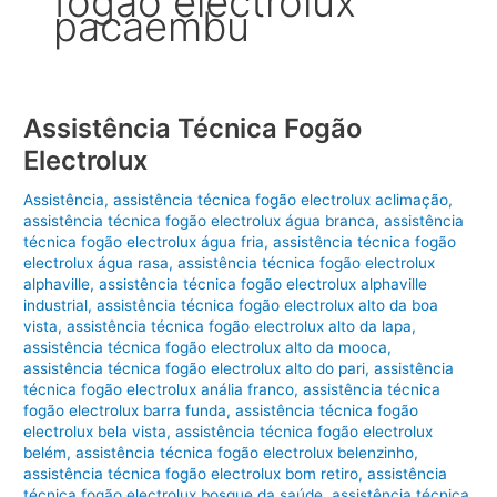
fogão electrolux
pacaembu
Assistência Técnica Fogão
Electrolux
Assistência
,
assistência técnica fogão electrolux aclimação
,
assistência técnica fogão electrolux água branca
,
assistência
técnica fogão electrolux água fria
,
assistência técnica fogão
electrolux água rasa
,
assistência técnica fogão electrolux
alphaville
,
assistência técnica fogão electrolux alphaville
industrial
,
assistência técnica fogão electrolux alto da boa
vista
,
assistência técnica fogão electrolux alto da lapa
,
assistência técnica fogão electrolux alto da mooca
,
assistência técnica fogão electrolux alto do pari
,
assistência
técnica fogão electrolux anália franco
,
assistência técnica
fogão electrolux barra funda
,
assistência técnica fogão
electrolux bela vista
,
assistência técnica fogão electrolux
belém
,
assistência técnica fogão electrolux belenzinho
,
assistência técnica fogão electrolux bom retiro
,
assistência
técnica fogão electrolux bosque da saúde
,
assistência técnica