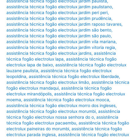
assistência técnica fogão electrolux jardim paulista
,
assistência técnica fogão electrolux jardim paulistano
,
assistência técnica fogão electrolux jardim peri peri
,
assistência técnica fogão electrolux jardim prudência
,
assistência técnica fogão electrolux jardim raposo tavares
,
assistência técnica fogão electrolux jardim são bento
,
assistência técnica fogão electrolux jardim são paulo
,
assistência técnica fogão electrolux jardim vila mariana
,
assistência técnica fogão electrolux jardim vitoria regia
,
assistência técnica fogão electrolux jardins
,
assistência
técnica fogão electrolux lapa
,
assistência técnica fogão
electrolux lapa de baixo
,
assistência técnica fogão electrolux
lauzane paulista
,
assistência técnica fogão electrolux
leopoldina
,
assistência técnica fogão electrolux liberdade
,
assistência técnica fogão electrolux limão
,
assistência técnica
fogão electrolux mandaqui
,
assistência técnica fogão
electrolux mirandópolis
,
assistência técnica fogão electrolux
moema
,
assistência técnica fogão electrolux mooca
,
assistência técnica fogão electrolux morro dos ingleses
,
assistência técnica fogão electrolux morumbi
,
assistência
técnica fogão electrolux nossa senhora do o
,
assistência
técnica fogão electrolux pacaembu
,
assistência técnica fogão
electrolux paineiras do morumbi
,
assistência técnica fogão
electrolux parada inglesa
,
assistência técnica fogão electrolux