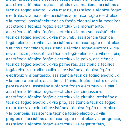
assistência técnica fogão electrolux vila marilena
,
assistência
técnica fogão electrolux vila marina
,
assistência técnica fogão
electrolux vila mascote
,
assistência técnica fogão electrolux
vila mazzei
,
assistência técnica fogão electrolux vila medeiros
,
assistência técnica fogão electrolux vila monumento
,
assistência técnica fogão electrolux vila morse
,
assistência
técnica fogão electrolux vila morumbi
,
assistência técnica
fogão electrolux vila nivi
,
assistência técnica fogão electrolux
vila nova conceição
,
assistência técnica fogão electrolux vila
nova mazzei
,
assistência técnica fogão electrolux vila olímpia
,
assistência técnica fogão electrolux vila paiva
,
assistência
técnica fogão electrolux vila palmeiras
,
assistência técnica
fogão electrolux vila pauliceia
,
assistência técnica fogão
electrolux vila penteado
,
assistência técnica fogão electrolux
vila pereira barreto
,
assistência técnica fogão electrolux vila
pereira cerca
,
assistência técnica fogão electrolux vila piauí
,
assistência técnica fogão electrolux vila pirajussara
,
assistência técnica fogão electrolux vila pirituba
,
assistência
técnica fogão electrolux vila pita
,
assistência técnica fogão
electrolux vila polopoli
,
assistência técnica fogão electrolux
vila pompeia
,
assistência técnica fogão electrolux vila
progredior
,
assistência técnica fogão electrolux vila progresso
,
assistência técnica fogão electrolux vila regente feijó
,