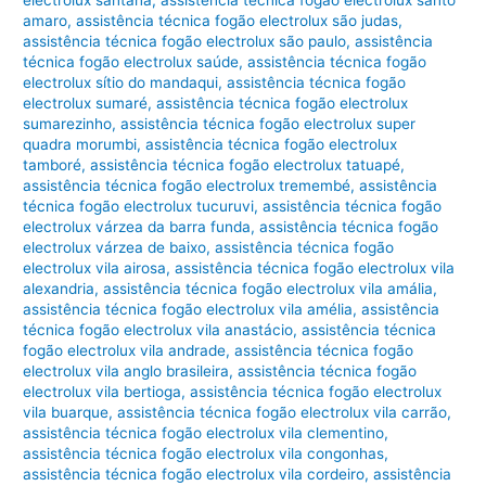
amaro
,
assistência técnica fogão electrolux são judas
,
assistência técnica fogão electrolux são paulo
,
assistência
técnica fogão electrolux saúde
,
assistência técnica fogão
electrolux sítio do mandaqui
,
assistência técnica fogão
electrolux sumaré
,
assistência técnica fogão electrolux
sumarezinho
,
assistência técnica fogão electrolux super
quadra morumbi
,
assistência técnica fogão electrolux
tamboré
,
assistência técnica fogão electrolux tatuapé
,
assistência técnica fogão electrolux tremembé
,
assistência
técnica fogão electrolux tucuruvi
,
assistência técnica fogão
electrolux várzea da barra funda
,
assistência técnica fogão
electrolux várzea de baixo
,
assistência técnica fogão
electrolux vila airosa
,
assistência técnica fogão electrolux vila
alexandria
,
assistência técnica fogão electrolux vila amália
,
assistência técnica fogão electrolux vila amélia
,
assistência
técnica fogão electrolux vila anastácio
,
assistência técnica
fogão electrolux vila andrade
,
assistência técnica fogão
electrolux vila anglo brasileira
,
assistência técnica fogão
electrolux vila bertioga
,
assistência técnica fogão electrolux
vila buarque
,
assistência técnica fogão electrolux vila carrão
,
assistência técnica fogão electrolux vila clementino
,
assistência técnica fogão electrolux vila congonhas
,
assistência técnica fogão electrolux vila cordeiro
,
assistência