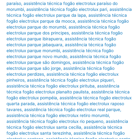
paraíso
,
assistência técnica fogão electrolux paraíso do
morumbi
,
assistência técnica fogão electrolux pari
,
assistência
técnica fogão electrolux parque da lapa
,
assistência técnica
fogão electrolux parque da mooca
,
assistência técnica fogão
electrolux parque do morumbi
,
assistência técnica fogão
electrolux parque dos principes
,
assistência técnica fogão
electrolux parque ibirapuera
,
assistência técnica fogão
electrolux parque jabaquara
,
assistência técnica fogão
electrolux parque morumbi
,
assistência técnica fogão
electrolux parque novo mundo
,
assistência técnica fogão
electrolux parque são domingos
,
assistência técnica fogão
electrolux parque são jorge
,
assistência técnica fogão
electrolux perdizes
,
assistência técnica fogão electrolux
pinheiros
,
assistência técnica fogão electrolux piqueri
,
assistência técnica fogão electrolux pirituba
,
assistência
técnica fogão electrolux planalto paulista
,
assistência técnica
fogão electrolux pompéia
,
assistência técnica fogão electrolux
quarta parada
,
assistência técnica fogão electrolux raposo
tavares
,
assistência técnica fogão electrolux real parque
,
assistência técnica fogão electrolux retiro morumbi
,
assistência técnica fogão electrolux rio pequeno
,
assistência
técnica fogão electrolux santa cecília
,
assistência técnica
fogão electrolux santa terezinha
,
assistência técnica fogão
electrolux santana
,
assistência técnica fogão electrolux santo