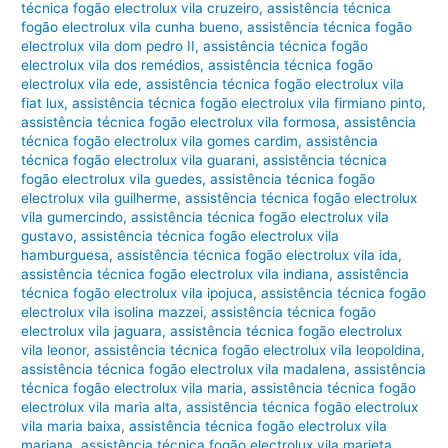
técnica fogão electrolux vila cruzeiro
,
assistência técnica
fogão electrolux vila cunha bueno
,
assistência técnica fogão
electrolux vila dom pedro II
,
assistência técnica fogão
electrolux vila dos remédios
,
assistência técnica fogão
electrolux vila ede
,
assistência técnica fogão electrolux vila
fiat lux
,
assistência técnica fogão electrolux vila firmiano pinto
,
assistência técnica fogão electrolux vila formosa
,
assistência
técnica fogão electrolux vila gomes cardim
,
assistência
técnica fogão electrolux vila guarani
,
assistência técnica
fogão electrolux vila guedes
,
assistência técnica fogão
electrolux vila guilherme
,
assistência técnica fogão electrolux
vila gumercindo
,
assistência técnica fogão electrolux vila
gustavo
,
assistência técnica fogão electrolux vila
hamburguesa
,
assistência técnica fogão electrolux vila ida
,
assistência técnica fogão electrolux vila indiana
,
assistência
técnica fogão electrolux vila ipojuca
,
assistência técnica fogão
electrolux vila isolina mazzei
,
assistência técnica fogão
electrolux vila jaguara
,
assistência técnica fogão electrolux
vila leonor
,
assistência técnica fogão electrolux vila leopoldina
,
assistência técnica fogão electrolux vila madalena
,
assistência
técnica fogão electrolux vila maria
,
assistência técnica fogão
electrolux vila maria alta
,
assistência técnica fogão electrolux
vila maria baixa
,
assistência técnica fogão electrolux vila
mariana
,
assistência técnica fogão electrolux vila marieta
,