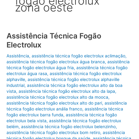
fogão electrolux
zona oeste
Assistência Técnica Fogão
Electrolux
Assistência
,
assistência técnica fogão electrolux aclimação
,
assistência técnica fogão electrolux água branca
,
assistência
técnica fogão electrolux água fria
,
assistência técnica fogão
electrolux água rasa
,
assistência técnica fogão electrolux
alphaville
,
assistência técnica fogão electrolux alphaville
industrial
,
assistência técnica fogão electrolux alto da boa
vista
,
assistência técnica fogão electrolux alto da lapa
,
assistência técnica fogão electrolux alto da mooca
,
assistência técnica fogão electrolux alto do pari
,
assistência
técnica fogão electrolux anália franco
,
assistência técnica
fogão electrolux barra funda
,
assistência técnica fogão
electrolux bela vista
,
assistência técnica fogão electrolux
belém
,
assistência técnica fogão electrolux belenzinho
,
assistência técnica fogão electrolux bom retiro
,
assistência
técnica fogão electrolux bosque da saúde
,
assistência técnica