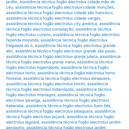
jardim
,
assistência técnica fogão electrolux cidade mãe do
céu
,
assistência técnica fogão electrolux cidade monções
,
assistência técnica fogão electrolux cidade são francisco
,
assistência técnica fogão electrolux cidade vargas
,
assistência técnica fogão electrolux city américa
,
assistência
técnica fogão electrolux consolação
,
assistência técnica
fogão electrolux cursino
,
assistência técnica fogão electrolux
fazenda morumbi
,
assistência técnica fogão electrolux
freguesia do ó
,
assistência técnica fogão electrolux grande
abc
,
assistência técnica fogão electrolux grande são paulo
,
assistência técnica fogão electrolux granja julieta
,
assistência
técnica fogão electrolux granja viana
,
assistência técnica
fogão electrolux higienópolis
,
assistência técnica fogão
electrolux horto
,
assistência técnica fogão electrolux horto
florestal
,
assistência técnica fogão electrolux ibirapuera
,
assistência técnica fogão electrolux imirim
,
assistência
técnica fogão electrolux indianópolis
,
assistência técnica
fogão electrolux interlagos
,
assistência técnica fogão
electrolux ipiranga
,
assistência técnica fogão electrolux
itaberaba
,
assistência técnica fogão electrolux itaim bibi
,
assistência técnica fogão electrolux jabaquara
,
assistência
técnica fogão electrolux jaçanã
,
assistência técnica fogão
electrolux jaguaré
,
assistência técnica fogão electrolux jardim
aeroporto
,
assistência técnica fogão electrolux jardim