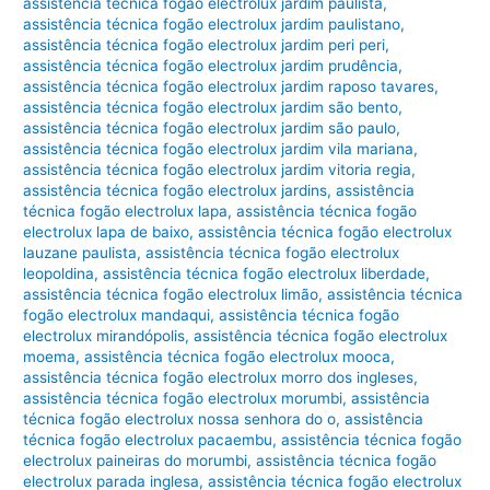
assistência técnica fogão electrolux jardim paulista
,
assistência técnica fogão electrolux jardim paulistano
,
assistência técnica fogão electrolux jardim peri peri
,
assistência técnica fogão electrolux jardim prudência
,
assistência técnica fogão electrolux jardim raposo tavares
,
assistência técnica fogão electrolux jardim são bento
,
assistência técnica fogão electrolux jardim são paulo
,
assistência técnica fogão electrolux jardim vila mariana
,
assistência técnica fogão electrolux jardim vitoria regia
,
assistência técnica fogão electrolux jardins
,
assistência
técnica fogão electrolux lapa
,
assistência técnica fogão
electrolux lapa de baixo
,
assistência técnica fogão electrolux
lauzane paulista
,
assistência técnica fogão electrolux
leopoldina
,
assistência técnica fogão electrolux liberdade
,
assistência técnica fogão electrolux limão
,
assistência técnica
fogão electrolux mandaqui
,
assistência técnica fogão
electrolux mirandópolis
,
assistência técnica fogão electrolux
moema
,
assistência técnica fogão electrolux mooca
,
assistência técnica fogão electrolux morro dos ingleses
,
assistência técnica fogão electrolux morumbi
,
assistência
técnica fogão electrolux nossa senhora do o
,
assistência
técnica fogão electrolux pacaembu
,
assistência técnica fogão
electrolux paineiras do morumbi
,
assistência técnica fogão
electrolux parada inglesa
,
assistência técnica fogão electrolux