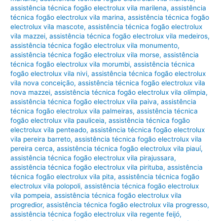
assistência técnica fogão electrolux vila marilena
,
assistência
técnica fogão electrolux vila marina
,
assistência técnica fogão
electrolux vila mascote
,
assistência técnica fogão electrolux
vila mazzei
,
assistência técnica fogão electrolux vila medeiros
,
assistência técnica fogão electrolux vila monumento
,
assistência técnica fogão electrolux vila morse
,
assistência
técnica fogão electrolux vila morumbi
,
assistência técnica
fogão electrolux vila nivi
,
assistência técnica fogão electrolux
vila nova conceição
,
assistência técnica fogão electrolux vila
nova mazzei
,
assistência técnica fogão electrolux vila olímpia
,
assistência técnica fogão electrolux vila paiva
,
assistência
técnica fogão electrolux vila palmeiras
,
assistência técnica
fogão electrolux vila pauliceia
,
assistência técnica fogão
electrolux vila penteado
,
assistência técnica fogão electrolux
vila pereira barreto
,
assistência técnica fogão electrolux vila
pereira cerca
,
assistência técnica fogão electrolux vila piauí
,
assistência técnica fogão electrolux vila pirajussara
,
assistência técnica fogão electrolux vila pirituba
,
assistência
técnica fogão electrolux vila pita
,
assistência técnica fogão
electrolux vila polopoli
,
assistência técnica fogão electrolux
vila pompeia
,
assistência técnica fogão electrolux vila
progredior
,
assistência técnica fogão electrolux vila progresso
,
assistência técnica fogão electrolux vila regente feijó
,