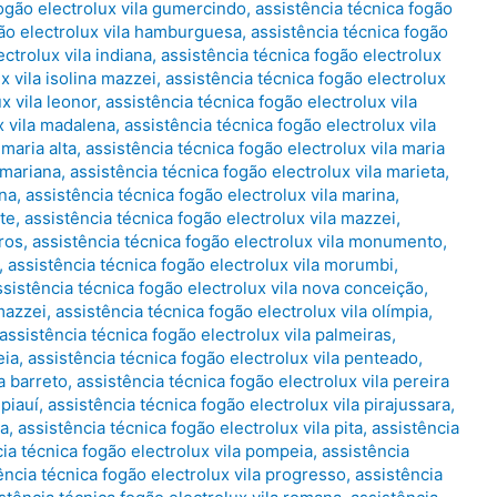
fogão electrolux vila gumercindo
,
assistência técnica fogão
gão electrolux vila hamburguesa
,
assistência técnica fogão
ctrolux vila indiana
,
assistência técnica fogão electrolux
x vila isolina mazzei
,
assistência técnica fogão electrolux
x vila leonor
,
assistência técnica fogão electrolux vila
x vila madalena
,
assistência técnica fogão electrolux vila
 maria alta
,
assistência técnica fogão electrolux vila maria
 mariana
,
assistência técnica fogão electrolux vila marieta
,
ena
,
assistência técnica fogão electrolux vila marina
,
te
,
assistência técnica fogão electrolux vila mazzei
,
ros
,
assistência técnica fogão electrolux vila monumento
,
,
assistência técnica fogão electrolux vila morumbi
,
ssistência técnica fogão electrolux vila nova conceição
,
mazzei
,
assistência técnica fogão electrolux vila olímpia
,
assistência técnica fogão electrolux vila palmeiras
,
eia
,
assistência técnica fogão electrolux vila penteado
,
a barreto
,
assistência técnica fogão electrolux vila pereira
 piauí
,
assistência técnica fogão electrolux vila pirajussara
,
ba
,
assistência técnica fogão electrolux vila pita
,
assistência
ia técnica fogão electrolux vila pompeia
,
assistência
ência técnica fogão electrolux vila progresso
,
assistência