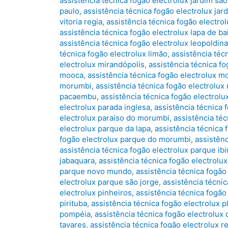
assistência técnica fogão electrolux jardim sã
paulo
,
assistência técnica fogão electrolux jar
vitoria regia
,
assistência técnica fogão electrol
assistência técnica fogão electrolux lapa de ba
assistência técnica fogão electrolux leopoldina
técnica fogão electrolux limão
,
assistência téc
electrolux mirandópolis
,
assistência técnica f
mooca
,
assistência técnica fogão electrolux m
morumbi
,
assistência técnica fogão electrolux
pacaembu
,
assistência técnica fogão electrol
electrolux parada inglesa
,
assistência técnica 
electrolux paraíso do morumbi
,
assistência téc
electrolux parque da lapa
,
assistência técnica
fogão electrolux parque do morumbi
,
assistênc
assistência técnica fogão electrolux parque ib
jabaquara
,
assistência técnica fogão electrol
parque novo mundo
,
assistência técnica fogã
electrolux parque são jorge
,
assistência técnic
electrolux pinheiros
,
assistência técnica fogão
pirituba
,
assistência técnica fogão electrolux pl
pompéia
,
assistência técnica fogão electrolux
tavares
,
assistência técnica fogão electrolux r