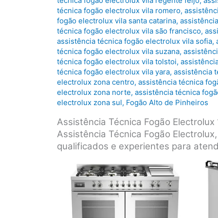
técnica fogão electrolux vila regente feijó
,
assi
técnica fogão electrolux vila romero
,
assistênci
fogão electrolux vila santa catarina
,
assistência
técnica fogão electrolux vila são francisco
,
ass
assistência técnica fogão electrolux vila sofia
,
técnica fogão electrolux vila suzana
,
assistênci
técnica fogão electrolux vila tolstoi
,
assistênci
técnica fogão electrolux vila yara
,
assistência t
electrolux zona centro
,
assistência técnica fog
electrolux zona norte
,
assistência técnica fog
electrolux zona sul
,
Fogão Alto de Pinheiros
Assistência Técnica Fogão Electrolu
Assistência Técnica Fogão Electrolux
qualificados e experientes para aten