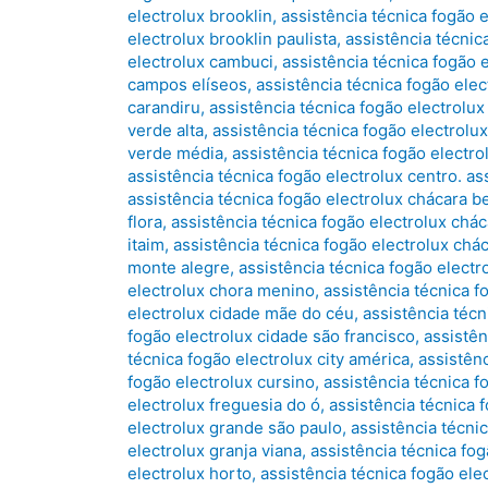
electrolux brooklin
,
assistência técnica fogão 
electrolux brooklin paulista
,
assistência técnic
electrolux cambuci
,
assistência técnica fogão 
campos elíseos
,
assistência técnica fogão ele
carandiru
,
assistência técnica fogão electrolux
verde alta
,
assistência técnica fogão electrolu
verde média
,
assistência técnica fogão electro
assistência técnica fogão electrolux centro. as
assistência técnica fogão electrolux chácara b
flora
,
assistência técnica fogão electrolux chác
itaim
,
assistência técnica fogão electrolux chác
monte alegre
,
assistência técnica fogão electr
electrolux chora menino
,
assistência técnica f
electrolux cidade mãe do céu
,
assistência téc
fogão electrolux cidade são francisco
,
assistên
técnica fogão electrolux city américa
,
assistên
fogão electrolux cursino
,
assistência técnica 
electrolux freguesia do ó
,
assistência técnica 
electrolux grande são paulo
,
assistência técnic
electrolux granja viana
,
assistência técnica fog
electrolux horto
,
assistência técnica fogão elec