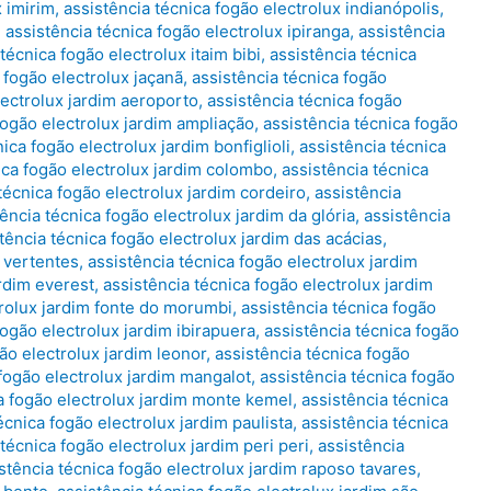
x imirim
,
assistência técnica fogão electrolux indianópolis
,
,
assistência técnica fogão electrolux ipiranga
,
assistência
técnica fogão electrolux itaim bibi
,
assistência técnica
 fogão electrolux jaçanã
,
assistência técnica fogão
lectrolux jardim aeroporto
,
assistência técnica fogão
fogão electrolux jardim ampliação
,
assistência técnica fogão
ica fogão electrolux jardim bonfiglioli
,
assistência técnica
ica fogão electrolux jardim colombo
,
assistência técnica
técnica fogão electrolux jardim cordeiro
,
assistência
ência técnica fogão electrolux jardim da glória
,
assistência
tência técnica fogão electrolux jardim das acácias
,
s vertentes
,
assistência técnica fogão electrolux jardim
ardim everest
,
assistência técnica fogão electrolux jardim
trolux jardim fonte do morumbi
,
assistência técnica fogão
fogão electrolux jardim ibirapuera
,
assistência técnica fogão
ão electrolux jardim leonor
,
assistência técnica fogão
 fogão electrolux jardim mangalot
,
assistência técnica fogão
a fogão electrolux jardim monte kemel
,
assistência técnica
écnica fogão electrolux jardim paulista
,
assistência técnica
técnica fogão electrolux jardim peri peri
,
assistência
stência técnica fogão electrolux jardim raposo tavares
,