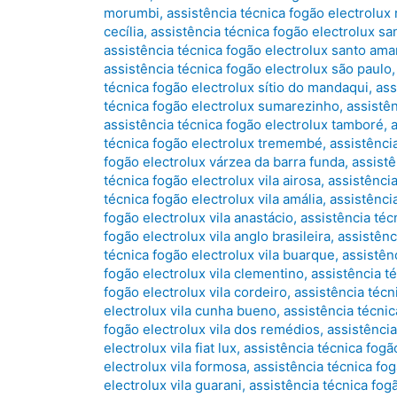
morumbi
,
assistência técnica fogão electrolux
cecília
,
assistência técnica fogão electrolux sa
assistência técnica fogão electrolux santo ama
assistência técnica fogão electrolux são paulo
técnica fogão electrolux sítio do mandaqui
,
ass
técnica fogão electrolux sumarezinho
,
assistê
assistência técnica fogão electrolux tamboré
,
técnica fogão electrolux tremembé
,
assistênci
fogão electrolux várzea da barra funda
,
assistê
técnica fogão electrolux vila airosa
,
assistência
técnica fogão electrolux vila amália
,
assistência
fogão electrolux vila anastácio
,
assistência téc
fogão electrolux vila anglo brasileira
,
assistênc
técnica fogão electrolux vila buarque
,
assistênc
fogão electrolux vila clementino
,
assistência t
fogão electrolux vila cordeiro
,
assistência técn
electrolux vila cunha bueno
,
assistência técnic
fogão electrolux vila dos remédios
,
assistência
electrolux vila fiat lux
,
assistência técnica fogão
electrolux vila formosa
,
assistência técnica fo
electrolux vila guarani
,
assistência técnica fog