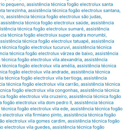
 rio pequeno
,
assistência técnica fogão electrolux santa
nta terezinha
,
assistência técnica fogão electrolux santana
,
ro
,
assistência técnica fogão electrolux são judas
,
,
assistência técnica fogão electrolux saúde
,
assistência
istência técnica fogão electrolux sumaré
,
assistência
ncia técnica fogão electrolux super quadra morumbi
,
assistência técnica fogão electrolux tatuapé
,
assistência
a técnica fogão electrolux tucuruvi
,
assistência técnica
ncia técnica fogão electrolux várzea de baixo
,
assistência
 técnica fogão electrolux vila alexandria
,
assistência
 técnica fogão electrolux vila amélia
,
assistência técnica
nica fogão electrolux vila andrade
,
assistência técnica
ia técnica fogão electrolux vila bertioga
,
assistência
ia técnica fogão electrolux vila carrão
,
assistência técnica
écnica fogão electrolux vila congonhas
,
assistência técnica
ica fogão electrolux vila cruzeiro
,
assistência técnica fogão
a fogão electrolux vila dom pedro II
,
assistência técnica
 técnica fogão electrolux vila ede
,
assistência técnica fogão
 electrolux vila firmiano pinto
,
assistência técnica fogão
gão electrolux vila gomes cardim
,
assistência técnica fogão
ão electrolux vila guedes
,
assistência técnica fogão