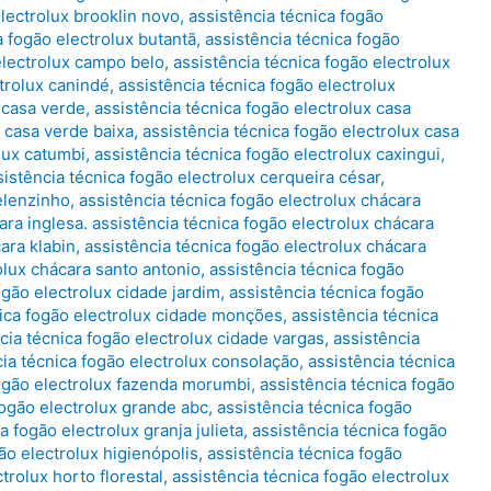
electrolux brooklin novo
,
assistência técnica fogão
a fogão electrolux butantã
,
assistência técnica fogão
electrolux campo belo
,
assistência técnica fogão electrolux
ctrolux canindé
,
assistência técnica fogão electrolux
 casa verde
,
assistência técnica fogão electrolux casa
x casa verde baixa
,
assistência técnica fogão electrolux casa
lux catumbi
,
assistência técnica fogão electrolux caxingui
,
sistência técnica fogão electrolux cerqueira césar
,
elenzinho
,
assistência técnica fogão electrolux chácara
ara inglesa. assistência técnica fogão electrolux chácara
ara klabin
,
assistência técnica fogão electrolux chácara
olux chácara santo antonio
,
assistência técnica fogão
ogão electrolux cidade jardim
,
assistência técnica fogão
nica fogão electrolux cidade monções
,
assistência técnica
cia técnica fogão electrolux cidade vargas
,
assistência
cia técnica fogão electrolux consolação
,
assistência técnica
fogão electrolux fazenda morumbi
,
assistência técnica fogão
fogão electrolux grande abc
,
assistência técnica fogão
a fogão electrolux granja julieta
,
assistência técnica fogão
ão electrolux higienópolis
,
assistência técnica fogão
trolux horto florestal
,
assistência técnica fogão electrolux