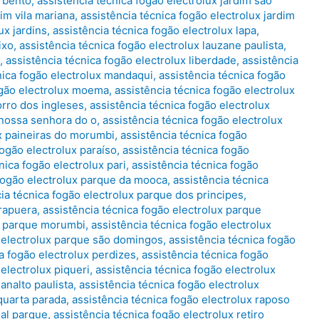
o bento
,
assistência técnica fogão electrolux jardim são
dim vila mariana
,
assistência técnica fogão electrolux jardim
ux jardins
,
assistência técnica fogão electrolux lapa
,
ixo
,
assistência técnica fogão electrolux lauzane paulista
,
,
assistência técnica fogão electrolux liberdade
,
assistência
nica fogão electrolux mandaqui
,
assistência técnica fogão
ogão electrolux moema
,
assistência técnica fogão electrolux
orro dos ingleses
,
assistência técnica fogão electrolux
 nossa senhora do o
,
assistência técnica fogão electrolux
ux paineiras do morumbi
,
assistência técnica fogão
fogão electrolux paraíso
,
assistência técnica fogão
nica fogão electrolux pari
,
assistência técnica fogão
 fogão electrolux parque da mooca
,
assistência técnica
ia técnica fogão electrolux parque dos principes
,
irapuera
,
assistência técnica fogão electrolux parque
ux parque morumbi
,
assistência técnica fogão electrolux
o electrolux parque são domingos
,
assistência técnica fogão
a fogão electrolux perdizes
,
assistência técnica fogão
 electrolux piqueri
,
assistência técnica fogão electrolux
analto paulista
,
assistência técnica fogão electrolux
 quarta parada
,
assistência técnica fogão electrolux raposo
eal parque
,
assistência técnica fogão electrolux retiro