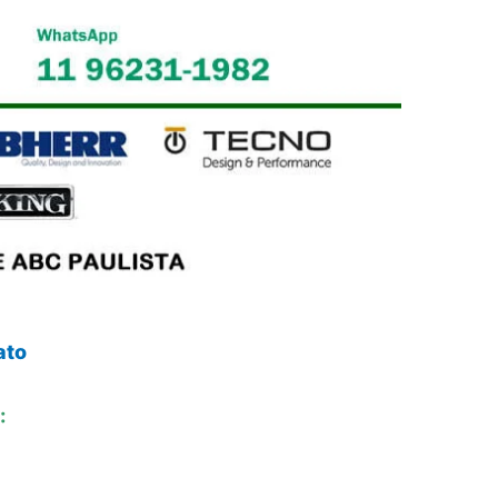
ato
: