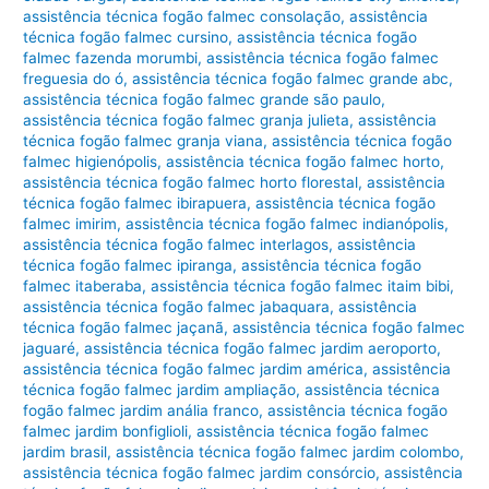
assistência técnica fogão falmec consolação
,
assistência
técnica fogão falmec cursino
,
assistência técnica fogão
falmec fazenda morumbi
,
assistência técnica fogão falmec
freguesia do ó
,
assistência técnica fogão falmec grande abc
,
assistência técnica fogão falmec grande são paulo
,
assistência técnica fogão falmec granja julieta
,
assistência
técnica fogão falmec granja viana
,
assistência técnica fogão
falmec higienópolis
,
assistência técnica fogão falmec horto
,
assistência técnica fogão falmec horto florestal
,
assistência
técnica fogão falmec ibirapuera
,
assistência técnica fogão
falmec imirim
,
assistência técnica fogão falmec indianópolis
,
assistência técnica fogão falmec interlagos
,
assistência
técnica fogão falmec ipiranga
,
assistência técnica fogão
falmec itaberaba
,
assistência técnica fogão falmec itaim bibi
,
assistência técnica fogão falmec jabaquara
,
assistência
técnica fogão falmec jaçanã
,
assistência técnica fogão falmec
jaguaré
,
assistência técnica fogão falmec jardim aeroporto
,
assistência técnica fogão falmec jardim américa
,
assistência
técnica fogão falmec jardim ampliação
,
assistência técnica
fogão falmec jardim anália franco
,
assistência técnica fogão
falmec jardim bonfiglioli
,
assistência técnica fogão falmec
jardim brasil
,
assistência técnica fogão falmec jardim colombo
,
assistência técnica fogão falmec jardim consórcio
,
assistência