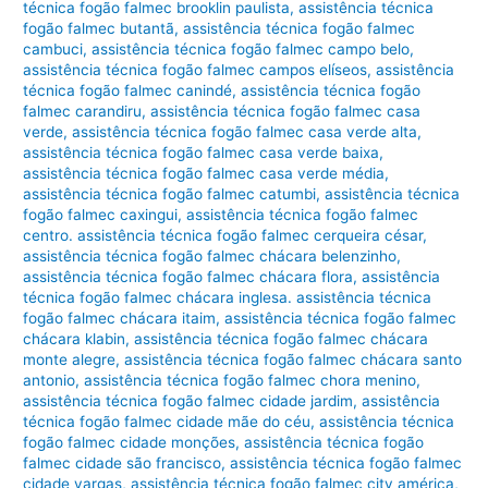
técnica fogão falmec brooklin paulista
,
assistência técnica
fogão falmec butantã
,
assistência técnica fogão falmec
cambuci
,
assistência técnica fogão falmec campo belo
,
assistência técnica fogão falmec campos elíseos
,
assistência
técnica fogão falmec canindé
,
assistência técnica fogão
falmec carandiru
,
assistência técnica fogão falmec casa
verde
,
assistência técnica fogão falmec casa verde alta
,
assistência técnica fogão falmec casa verde baixa
,
assistência técnica fogão falmec casa verde média
,
assistência técnica fogão falmec catumbi
,
assistência técnica
fogão falmec caxingui
,
assistência técnica fogão falmec
centro. assistência técnica fogão falmec cerqueira césar
,
assistência técnica fogão falmec chácara belenzinho
,
assistência técnica fogão falmec chácara flora
,
assistência
técnica fogão falmec chácara inglesa. assistência técnica
fogão falmec chácara itaim
,
assistência técnica fogão falmec
chácara klabin
,
assistência técnica fogão falmec chácara
monte alegre
,
assistência técnica fogão falmec chácara santo
antonio
,
assistência técnica fogão falmec chora menino
,
assistência técnica fogão falmec cidade jardim
,
assistência
técnica fogão falmec cidade mãe do céu
,
assistência técnica
fogão falmec cidade monções
,
assistência técnica fogão
falmec cidade são francisco
,
assistência técnica fogão falmec
cidade vargas
,
assistência técnica fogão falmec city américa
,