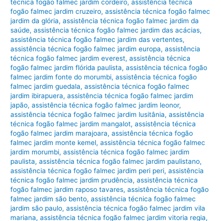
técnica fogão falmec jardim cordeiro
,
assistência técnica
fogão falmec jardim cruzeiro
,
assistência técnica fogão falmec
jardim da glória
,
assistência técnica fogão falmec jardim da
saúde
,
assistência técnica fogão falmec jardim das acácias
,
assistência técnica fogão falmec jardim das vertentes
,
assistência técnica fogão falmec jardim europa
,
assistência
técnica fogão falmec jardim everest
,
assistência técnica
fogão falmec jardim flórida paulista
,
assistência técnica fogão
falmec jardim fonte do morumbi
,
assistência técnica fogão
falmec jardim guedala
,
assistência técnica fogão falmec
jardim ibirapuera
,
assistência técnica fogão falmec jardim
japão
,
assistência técnica fogão falmec jardim leonor
,
assistência técnica fogão falmec jardim lusitânia
,
assistência
técnica fogão falmec jardim mangalot
,
assistência técnica
fogão falmec jardim marajoara
,
assistência técnica fogão
falmec jardim monte kemel
,
assistência técnica fogão falmec
jardim morumbi
,
assistência técnica fogão falmec jardim
paulista
,
assistência técnica fogão falmec jardim paulistano
,
assistência técnica fogão falmec jardim peri peri
,
assistência
técnica fogão falmec jardim prudência
,
assistência técnica
fogão falmec jardim raposo tavares
,
assistência técnica fogão
falmec jardim são bento
,
assistência técnica fogão falmec
jardim são paulo
,
assistência técnica fogão falmec jardim vila
mariana
,
assistência técnica fogão falmec jardim vitoria regia
,