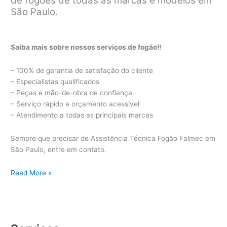
de fogões de todas as marcas e modelos em
São Paulo.
Saiba mais sobre nossos serviços de fogão!!
– 100% de garantia de satisfação do cliente
– Especialistas qualificados
– Peças e mão-de-obra de confiança
– Serviço rápido e orçamento acessível
– Atendimento a todas as principais marcas
Sempre que precisar de Assistência Técnica Fogão Falmec em
São Paulo, entre em contato.
Assistência
Read More »
Técnica
Fogão
Falmec