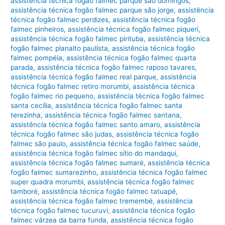
assistência técnica fogão falmec parque são domingos
,
assistência técnica fogão falmec parque são jorge
,
assistência
técnica fogão falmec perdizes
,
assistência técnica fogão
falmec pinheiros
,
assistência técnica fogão falmec piqueri
,
assistência técnica fogão falmec pirituba
,
assistência técnica
fogão falmec planalto paulista
,
assistência técnica fogão
falmec pompéia
,
assistência técnica fogão falmec quarta
parada
,
assistência técnica fogão falmec raposo tavares
,
assistência técnica fogão falmec real parque
,
assistência
técnica fogão falmec retiro morumbi
,
assistência técnica
fogão falmec rio pequeno
,
assistência técnica fogão falmec
santa cecília
,
assistência técnica fogão falmec santa
terezinha
,
assistência técnica fogão falmec santana
,
assistência técnica fogão falmec santo amaro
,
assistência
técnica fogão falmec são judas
,
assistência técnica fogão
falmec são paulo
,
assistência técnica fogão falmec saúde
,
assistência técnica fogão falmec sítio do mandaqui
,
assistência técnica fogão falmec sumaré
,
assistência técnica
fogão falmec sumarezinho
,
assistência técnica fogão falmec
super quadra morumbi
,
assistência técnica fogão falmec
tamboré
,
assistência técnica fogão falmec tatuapé
,
assistência técnica fogão falmec tremembé
,
assistência
técnica fogão falmec tucuruvi
,
assistência técnica fogão
falmec várzea da barra funda
,
assistência técnica fogão