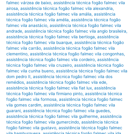
falmec várzea de baixo
,
assistência técnica fogão falmec vila
airosa
,
assistência técnica fogão falmec vila alexandria
,
assistência técnica fogão falmec vila amália
,
assistência
técnica fogão falmec vila amélia
,
assistência técnica fogão
falmec vila anastácio
,
assistência técnica fogão falmec vila
andrade
,
assistência técnica fogão falmec vila anglo brasileira
,
assistência técnica fogão falmec vila bertioga
,
assistência
técnica fogão falmec vila buarque
,
assistência técnica fogão
falmec vila carrão
,
assistência técnica fogão falmec vila
clementino
,
assistência técnica fogão falmec vila congonhas
,
assistência técnica fogão falmec vila cordeiro
,
assistência
técnica fogão falmec vila cruzeiro
,
assistência técnica fogão
falmec vila cunha bueno
,
assistência técnica fogão falmec vila
dom pedro II
,
assistência técnica fogão falmec vila dos
remédios
,
assistência técnica fogão falmec vila ede
,
assistência técnica fogão falmec vila fiat lux
,
assistência
técnica fogão falmec vila firmiano pinto
,
assistência técnica
fogão falmec vila formosa
,
assistência técnica fogão falmec
vila gomes cardim
,
assistência técnica fogão falmec vila
guarani
,
assistência técnica fogão falmec vila guedes
,
assistência técnica fogão falmec vila guilherme
,
assistência
técnica fogão falmec vila gumercindo
,
assistência técnica
fogão falmec vila gustavo
,
assistência técnica fogão falmec
vila hamburguesa
,
assistência técnica fogão falmec vila ida
,