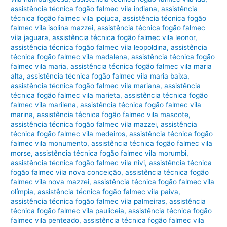
assistência técnica fogão falmec vila indiana
,
assistência
técnica fogão falmec vila ipojuca
,
assistência técnica fogão
falmec vila isolina mazzei
,
assistência técnica fogão falmec
vila jaguara
,
assistência técnica fogão falmec vila leonor
,
assistência técnica fogão falmec vila leopoldina
,
assistência
técnica fogão falmec vila madalena
,
assistência técnica fogão
falmec vila maria
,
assistência técnica fogão falmec vila maria
alta
,
assistência técnica fogão falmec vila maria baixa
,
assistência técnica fogão falmec vila mariana
,
assistência
técnica fogão falmec vila marieta
,
assistência técnica fogão
falmec vila marilena
,
assistência técnica fogão falmec vila
marina
,
assistência técnica fogão falmec vila mascote
,
assistência técnica fogão falmec vila mazzei
,
assistência
técnica fogão falmec vila medeiros
,
assistência técnica fogão
falmec vila monumento
,
assistência técnica fogão falmec vila
morse
,
assistência técnica fogão falmec vila morumbi
,
assistência técnica fogão falmec vila nivi
,
assistência técnica
fogão falmec vila nova conceição
,
assistência técnica fogão
falmec vila nova mazzei
,
assistência técnica fogão falmec vila
olímpia
,
assistência técnica fogão falmec vila paiva
,
assistência técnica fogão falmec vila palmeiras
,
assistência
técnica fogão falmec vila pauliceia
,
assistência técnica fogão
falmec vila penteado
,
assistência técnica fogão falmec vila