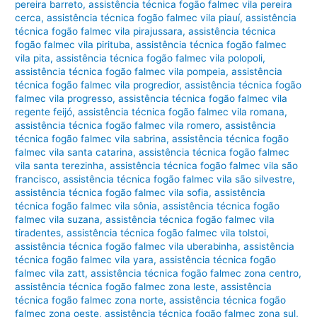
pereira barreto
,
assistência técnica fogão falmec vila pereira
cerca
,
assistência técnica fogão falmec vila piauí
,
assistência
técnica fogão falmec vila pirajussara
,
assistência técnica
fogão falmec vila pirituba
,
assistência técnica fogão falmec
vila pita
,
assistência técnica fogão falmec vila polopoli
,
assistência técnica fogão falmec vila pompeia
,
assistência
técnica fogão falmec vila progredior
,
assistência técnica fogão
falmec vila progresso
,
assistência técnica fogão falmec vila
regente feijó
,
assistência técnica fogão falmec vila romana
,
assistência técnica fogão falmec vila romero
,
assistência
técnica fogão falmec vila sabrina
,
assistência técnica fogão
falmec vila santa catarina
,
assistência técnica fogão falmec
vila santa terezinha
,
assistência técnica fogão falmec vila são
francisco
,
assistência técnica fogão falmec vila são silvestre
,
assistência técnica fogão falmec vila sofia
,
assistência
técnica fogão falmec vila sônia
,
assistência técnica fogão
falmec vila suzana
,
assistência técnica fogão falmec vila
tiradentes
,
assistência técnica fogão falmec vila tolstoi
,
assistência técnica fogão falmec vila uberabinha
,
assistência
técnica fogão falmec vila yara
,
assistência técnica fogão
falmec vila zatt
,
assistência técnica fogão falmec zona centro
,
assistência técnica fogão falmec zona leste
,
assistência
técnica fogão falmec zona norte
,
assistência técnica fogão
falmec zona oeste
,
assistência técnica fogão falmec zona sul
,