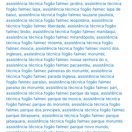
assistência técnica fogão falmec jardins
,
assistência técnica
fogão falmec lapa
,
assistência técnica fogão falmec lapa de
baixo
,
assistência técnica fogão falmec lauzane paulista
,
assistência técnica fogão falmec leopoldina
,
assistência
técnica fogão falmec liberdade
,
assistência técnica fogão
falmec limão
,
assistência técnica fogão falmec mandaqui
,
assistência técnica fogão falmec mirandópolis
,
assistência
técnica fogão falmec moema
,
assistência técnica fogão
falmec mooca
,
assistência técnica fogão falmec morro dos
ingleses
,
assistência técnica fogão falmec morumbi
,
assistência técnica fogão falmec nossa senhora do o
,
assistência técnica fogão falmec pacaembu
,
assistência
técnica fogão falmec paineiras do morumbi
,
assistência
técnica fogão falmec parada inglesa
,
assistência técnica
fogão falmec paraíso
,
assistência técnica fogão falmec
paraíso do morumbi
,
assistência técnica fogão falmec pari
,
assistência técnica fogão falmec parque da lapa
,
assistência
técnica fogão falmec parque da mooca
,
assistência técnica
fogão falmec parque do morumbi
,
assistência técnica fogão
falmec parque dos principes
,
assistência técnica fogão falmec
parque ibirapuera
,
assistência técnica fogão falmec parque
jabaquara
,
assistência técnica fogão falmec parque morumbi
,
assistência técnica fogão falmec parque novo mundo
,