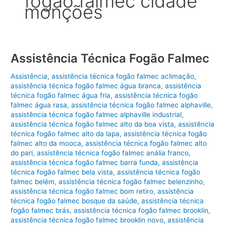
fogão falmec cidade
monções
Assistência Técnica Fogão Falmec
Assistência
,
assistência técnica fogão falmec aclimação
,
assistência técnica fogão falmec água branca
,
assistência
técnica fogão falmec água fria
,
assistência técnica fogão
falmec água rasa
,
assistência técnica fogão falmec alphaville
,
assistência técnica fogão falmec alphaville industrial
,
assistência técnica fogão falmec alto da boa vista
,
assistência
técnica fogão falmec alto da lapa
,
assistência técnica fogão
falmec alto da mooca
,
assistência técnica fogão falmec alto
do pari
,
assistência técnica fogão falmec anália franco
,
assistência técnica fogão falmec barra funda
,
assistência
técnica fogão falmec bela vista
,
assistência técnica fogão
falmec belém
,
assistência técnica fogão falmec belenzinho
,
assistência técnica fogão falmec bom retiro
,
assistência
técnica fogão falmec bosque da saúde
,
assistência técnica
fogão falmec brás
,
assistência técnica fogão falmec brooklin
,
assistência técnica fogão falmec brooklin novo
,
assistência