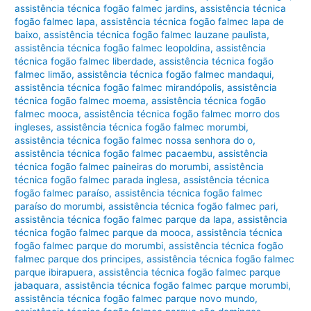
assistência técnica fogão falmec jardins
,
assistência técnica
fogão falmec lapa
,
assistência técnica fogão falmec lapa de
baixo
,
assistência técnica fogão falmec lauzane paulista
,
assistência técnica fogão falmec leopoldina
,
assistência
técnica fogão falmec liberdade
,
assistência técnica fogão
falmec limão
,
assistência técnica fogão falmec mandaqui
,
assistência técnica fogão falmec mirandópolis
,
assistência
técnica fogão falmec moema
,
assistência técnica fogão
falmec mooca
,
assistência técnica fogão falmec morro dos
ingleses
,
assistência técnica fogão falmec morumbi
,
assistência técnica fogão falmec nossa senhora do o
,
assistência técnica fogão falmec pacaembu
,
assistência
técnica fogão falmec paineiras do morumbi
,
assistência
técnica fogão falmec parada inglesa
,
assistência técnica
fogão falmec paraíso
,
assistência técnica fogão falmec
paraíso do morumbi
,
assistência técnica fogão falmec pari
,
assistência técnica fogão falmec parque da lapa
,
assistência
técnica fogão falmec parque da mooca
,
assistência técnica
fogão falmec parque do morumbi
,
assistência técnica fogão
falmec parque dos principes
,
assistência técnica fogão falmec
parque ibirapuera
,
assistência técnica fogão falmec parque
jabaquara
,
assistência técnica fogão falmec parque morumbi
,
assistência técnica fogão falmec parque novo mundo
,