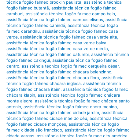
técnica fogão falmec brooklin paulista
,
assistência técnica
fogão falmec butantã
,
assistência técnica fogão falmec
cambuci
,
assistência técnica fogão falmec campo belo
,
assistência técnica fogão falmec campos elíseos
,
assistência
técnica fogão falmec canindé
,
assistência técnica fogão
falmec carandiru
,
assistência técnica fogão falmec casa
verde
,
assistência técnica fogão falmec casa verde alta
,
assistência técnica fogão falmec casa verde baixa
,
assistência técnica fogão falmec casa verde média
,
assistência técnica fogão falmec catumbi
,
assistência técnica
fogão falmec caxingui
,
assistência técnica fogão falmec
centro. assistência técnica fogão falmec cerqueira césar
,
assistência técnica fogão falmec chácara belenzinho
,
assistência técnica fogão falmec chácara flora
,
assistência
técnica fogão falmec chácara inglesa. assistência técnica
fogão falmec chácara itaim
,
assistência técnica fogão falmec
chácara klabin
,
assistência técnica fogão falmec chácara
monte alegre
,
assistência técnica fogão falmec chácara santo
antonio
,
assistência técnica fogão falmec chora menino
,
assistência técnica fogão falmec cidade jardim
,
assistência
técnica fogão falmec cidade mãe do céu
,
assistência técnica
fogão falmec cidade monções
,
assistência técnica fogão
falmec cidade são francisco
,
assistência técnica fogão falmec
cidade vargas
,
assistência técnica fogão falmec city américa
,