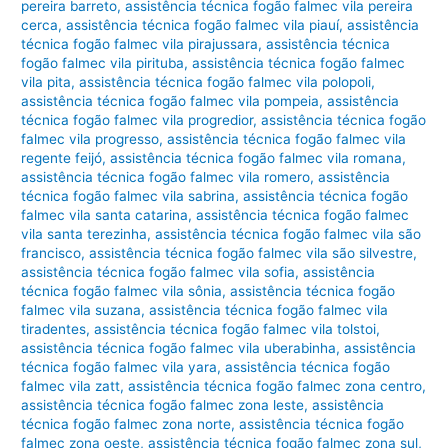
pereira barreto
,
assistência técnica fogão falmec vila pereira
cerca
,
assistência técnica fogão falmec vila piauí
,
assistência
técnica fogão falmec vila pirajussara
,
assistência técnica
fogão falmec vila pirituba
,
assistência técnica fogão falmec
vila pita
,
assistência técnica fogão falmec vila polopoli
,
assistência técnica fogão falmec vila pompeia
,
assistência
técnica fogão falmec vila progredior
,
assistência técnica fogão
falmec vila progresso
,
assistência técnica fogão falmec vila
regente feijó
,
assistência técnica fogão falmec vila romana
,
assistência técnica fogão falmec vila romero
,
assistência
técnica fogão falmec vila sabrina
,
assistência técnica fogão
falmec vila santa catarina
,
assistência técnica fogão falmec
vila santa terezinha
,
assistência técnica fogão falmec vila são
francisco
,
assistência técnica fogão falmec vila são silvestre
,
assistência técnica fogão falmec vila sofia
,
assistência
técnica fogão falmec vila sônia
,
assistência técnica fogão
falmec vila suzana
,
assistência técnica fogão falmec vila
tiradentes
,
assistência técnica fogão falmec vila tolstoi
,
assistência técnica fogão falmec vila uberabinha
,
assistência
técnica fogão falmec vila yara
,
assistência técnica fogão
falmec vila zatt
,
assistência técnica fogão falmec zona centro
,
assistência técnica fogão falmec zona leste
,
assistência
técnica fogão falmec zona norte
,
assistência técnica fogão
falmec zona oeste
,
assistência técnica fogão falmec zona sul
,