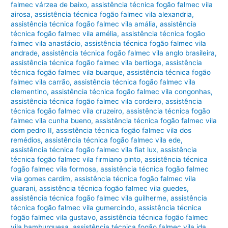
falmec várzea de baixo
,
assistência técnica fogão falmec vila
airosa
,
assistência técnica fogão falmec vila alexandria
,
assistência técnica fogão falmec vila amália
,
assistência
técnica fogão falmec vila amélia
,
assistência técnica fogão
falmec vila anastácio
,
assistência técnica fogão falmec vila
andrade
,
assistência técnica fogão falmec vila anglo brasileira
,
assistência técnica fogão falmec vila bertioga
,
assistência
técnica fogão falmec vila buarque
,
assistência técnica fogão
falmec vila carrão
,
assistência técnica fogão falmec vila
clementino
,
assistência técnica fogão falmec vila congonhas
,
assistência técnica fogão falmec vila cordeiro
,
assistência
técnica fogão falmec vila cruzeiro
,
assistência técnica fogão
falmec vila cunha bueno
,
assistência técnica fogão falmec vila
dom pedro II
,
assistência técnica fogão falmec vila dos
remédios
,
assistência técnica fogão falmec vila ede
,
assistência técnica fogão falmec vila fiat lux
,
assistência
técnica fogão falmec vila firmiano pinto
,
assistência técnica
fogão falmec vila formosa
,
assistência técnica fogão falmec
vila gomes cardim
,
assistência técnica fogão falmec vila
guarani
,
assistência técnica fogão falmec vila guedes
,
assistência técnica fogão falmec vila guilherme
,
assistência
técnica fogão falmec vila gumercindo
,
assistência técnica
fogão falmec vila gustavo
,
assistência técnica fogão falmec
vila hamburguesa
,
assistência técnica fogão falmec vila ida
,