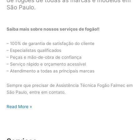
de fogões de todas as marcas e modelos em
São Paulo.
Saiba mais sobre nossos serviços de fogão!!
– 100% de garantia de satisfação do cliente
– Especialistas qualificados
– Peças e mão-de-obra de confiança
– Serviço rápido e orçamento acessível
– Atendimento a todas as principais marcas
Sempre que precisar de Assistência Técnica Fogão Falmec em
São Paulo, entre em contato.
Assistência
Read More »
Técnica
Fogão
Falmec