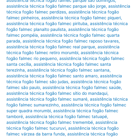
assistência técnica fogão falmec parque são domingos
,
assistência técnica fogão falmec parque são jorge
,
assistência
técnica fogão falmec perdizes
,
assistência técnica fogão
falmec pinheiros
,
assistência técnica fogão falmec piqueri
,
assistência técnica fogão falmec pirituba
,
assistência técnica
fogão falmec planalto paulista
,
assistência técnica fogão
falmec pompéia
,
assistência técnica fogão falmec quarta
parada
,
assistência técnica fogão falmec raposo tavares
,
assistência técnica fogão falmec real parque
,
assistência
técnica fogão falmec retiro morumbi
,
assistência técnica
fogão falmec rio pequeno
,
assistência técnica fogão falmec
santa cecília
,
assistência técnica fogão falmec santa
terezinha
,
assistência técnica fogão falmec santana
,
assistência técnica fogão falmec santo amaro
,
assistência
técnica fogão falmec são judas
,
assistência técnica fogão
falmec são paulo
,
assistência técnica fogão falmec saúde
,
assistência técnica fogão falmec sítio do mandaqui
,
assistência técnica fogão falmec sumaré
,
assistência técnica
fogão falmec sumarezinho
,
assistência técnica fogão falmec
super quadra morumbi
,
assistência técnica fogão falmec
tamboré
,
assistência técnica fogão falmec tatuapé
,
assistência técnica fogão falmec tremembé
,
assistência
técnica fogão falmec tucuruvi
,
assistência técnica fogão
falmec várzea da barra funda
,
assistência técnica fogão