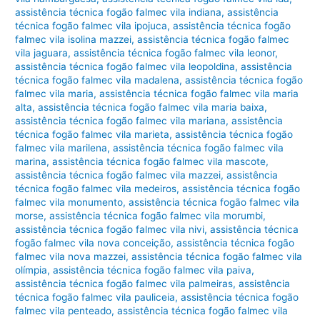
assistência técnica fogão falmec vila indiana
,
assistência
técnica fogão falmec vila ipojuca
,
assistência técnica fogão
falmec vila isolina mazzei
,
assistência técnica fogão falmec
vila jaguara
,
assistência técnica fogão falmec vila leonor
,
assistência técnica fogão falmec vila leopoldina
,
assistência
técnica fogão falmec vila madalena
,
assistência técnica fogão
falmec vila maria
,
assistência técnica fogão falmec vila maria
alta
,
assistência técnica fogão falmec vila maria baixa
,
assistência técnica fogão falmec vila mariana
,
assistência
técnica fogão falmec vila marieta
,
assistência técnica fogão
falmec vila marilena
,
assistência técnica fogão falmec vila
marina
,
assistência técnica fogão falmec vila mascote
,
assistência técnica fogão falmec vila mazzei
,
assistência
técnica fogão falmec vila medeiros
,
assistência técnica fogão
falmec vila monumento
,
assistência técnica fogão falmec vila
morse
,
assistência técnica fogão falmec vila morumbi
,
assistência técnica fogão falmec vila nivi
,
assistência técnica
fogão falmec vila nova conceição
,
assistência técnica fogão
falmec vila nova mazzei
,
assistência técnica fogão falmec vila
olímpia
,
assistência técnica fogão falmec vila paiva
,
assistência técnica fogão falmec vila palmeiras
,
assistência
técnica fogão falmec vila pauliceia
,
assistência técnica fogão
falmec vila penteado
,
assistência técnica fogão falmec vila