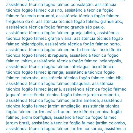
assistência técnica fogão falmec consolação
,
assistência
técnica fogão falmec cursino
,
assistência técnica fogão
falmec fazenda morumbi
,
assistência técnica fogão falmec
freguesia do ó
,
assistência técnica fogão falmec grande abc
,
assistência técnica fogão falmec grande são paulo
,
assistência técnica fogão falmec granja julieta
,
assistência
técnica fogão falmec granja viana
,
assistência técnica fogão
falmec higienópolis
,
assistência técnica fogão falmec horto
,
assistência técnica fogão falmec horto florestal
,
assistência
técnica fogão falmec ibirapuera
,
assistência técnica fogão
falmec imirim
,
assistência técnica fogão falmec indianópolis
,
assistência técnica fogão falmec interlagos
,
assistência
técnica fogão falmec ipiranga
,
assistência técnica fogão
falmec itaberaba
,
assistência técnica fogão falmec itaim bibi
,
assistência técnica fogão falmec jabaquara
,
assistência
técnica fogão falmec jaçanã
,
assistência técnica fogão falmec
jaguaré
,
assistência técnica fogão falmec jardim aeroporto
,
assistência técnica fogão falmec jardim américa
,
assistência
técnica fogão falmec jardim ampliação
,
assistência técnica
fogão falmec jardim anália franco
,
assistência técnica fogão
falmec jardim bonfiglioli
,
assistência técnica fogão falmec
jardim brasil
,
assistência técnica fogão falmec jardim colombo
,
assistência técnica fogão falmec jardim consórcio
,
assistência