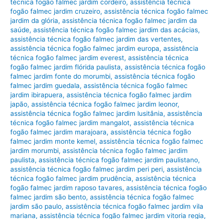
técnica fogão falmec jardim cordeiro
,
assistência técnica
fogão falmec jardim cruzeiro
,
assistência técnica fogão falmec
jardim da glória
,
assistência técnica fogão falmec jardim da
saúde
,
assistência técnica fogão falmec jardim das acácias
,
assistência técnica fogão falmec jardim das vertentes
,
assistência técnica fogão falmec jardim europa
,
assistência
técnica fogão falmec jardim everest
,
assistência técnica
fogão falmec jardim flórida paulista
,
assistência técnica fogão
falmec jardim fonte do morumbi
,
assistência técnica fogão
falmec jardim guedala
,
assistência técnica fogão falmec
jardim ibirapuera
,
assistência técnica fogão falmec jardim
japão
,
assistência técnica fogão falmec jardim leonor
,
assistência técnica fogão falmec jardim lusitânia
,
assistência
técnica fogão falmec jardim mangalot
,
assistência técnica
fogão falmec jardim marajoara
,
assistência técnica fogão
falmec jardim monte kemel
,
assistência técnica fogão falmec
jardim morumbi
,
assistência técnica fogão falmec jardim
paulista
,
assistência técnica fogão falmec jardim paulistano
,
assistência técnica fogão falmec jardim peri peri
,
assistência
técnica fogão falmec jardim prudência
,
assistência técnica
fogão falmec jardim raposo tavares
,
assistência técnica fogão
falmec jardim são bento
,
assistência técnica fogão falmec
jardim são paulo
,
assistência técnica fogão falmec jardim vila
mariana
,
assistência técnica fogão falmec jardim vitoria regia
,