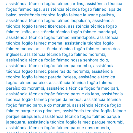
assistência técnica fogão falmec jardins
,
assistência técnica
fogão falmec lapa
,
assistência técnica fogão falmec lapa de
baixo
,
assistência técnica fogão falmec lauzane paulista
,
assistência técnica fogão falmec leopoldina
,
assistência
técnica fogão falmec liberdade
,
assistência técnica fogão
falmec limão
,
assistência técnica fogão falmec mandaqui
,
assistência técnica fogão falmec mirandópolis
,
assistência
técnica fogão falmec moema
,
assistência técnica fogão
falmec mooca
,
assistência técnica fogão falmec morro dos
ingleses
,
assistência técnica fogão falmec morumbi
,
assistência técnica fogão falmec nossa senhora do o
,
assistência técnica fogão falmec pacaembu
,
assistência
técnica fogão falmec paineiras do morumbi
,
assistência
técnica fogão falmec parada inglesa
,
assistência técnica
fogão falmec paraíso
,
assistência técnica fogão falmec
paraíso do morumbi
,
assistência técnica fogão falmec pari
,
assistência técnica fogão falmec parque da lapa
,
assistência
técnica fogão falmec parque da mooca
,
assistência técnica
fogão falmec parque do morumbi
,
assistência técnica fogão
falmec parque dos principes
,
assistência técnica fogão falmec
parque ibirapuera
,
assistência técnica fogão falmec parque
jabaquara
,
assistência técnica fogão falmec parque morumbi
,
assistência técnica fogão falmec parque novo mundo
,