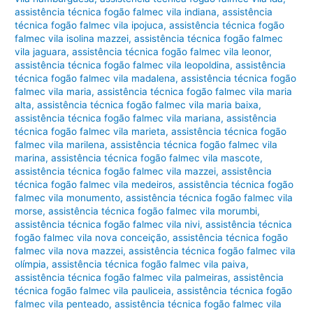
assistência técnica fogão falmec vila indiana
,
assistência
técnica fogão falmec vila ipojuca
,
assistência técnica fogão
falmec vila isolina mazzei
,
assistência técnica fogão falmec
vila jaguara
,
assistência técnica fogão falmec vila leonor
,
assistência técnica fogão falmec vila leopoldina
,
assistência
técnica fogão falmec vila madalena
,
assistência técnica fogão
falmec vila maria
,
assistência técnica fogão falmec vila maria
alta
,
assistência técnica fogão falmec vila maria baixa
,
assistência técnica fogão falmec vila mariana
,
assistência
técnica fogão falmec vila marieta
,
assistência técnica fogão
falmec vila marilena
,
assistência técnica fogão falmec vila
marina
,
assistência técnica fogão falmec vila mascote
,
assistência técnica fogão falmec vila mazzei
,
assistência
técnica fogão falmec vila medeiros
,
assistência técnica fogão
falmec vila monumento
,
assistência técnica fogão falmec vila
morse
,
assistência técnica fogão falmec vila morumbi
,
assistência técnica fogão falmec vila nivi
,
assistência técnica
fogão falmec vila nova conceição
,
assistência técnica fogão
falmec vila nova mazzei
,
assistência técnica fogão falmec vila
olímpia
,
assistência técnica fogão falmec vila paiva
,
assistência técnica fogão falmec vila palmeiras
,
assistência
técnica fogão falmec vila pauliceia
,
assistência técnica fogão
falmec vila penteado
,
assistência técnica fogão falmec vila