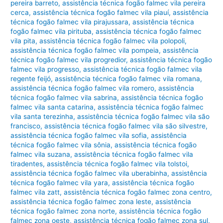
pereira barreto
,
assistência técnica fogão falmec vila pereira
cerca
,
assistência técnica fogão falmec vila piauí
,
assistência
técnica fogão falmec vila pirajussara
,
assistência técnica
fogão falmec vila pirituba
,
assistência técnica fogão falmec
vila pita
,
assistência técnica fogão falmec vila polopoli
,
assistência técnica fogão falmec vila pompeia
,
assistência
técnica fogão falmec vila progredior
,
assistência técnica fogão
falmec vila progresso
,
assistência técnica fogão falmec vila
regente feijó
,
assistência técnica fogão falmec vila romana
,
assistência técnica fogão falmec vila romero
,
assistência
técnica fogão falmec vila sabrina
,
assistência técnica fogão
falmec vila santa catarina
,
assistência técnica fogão falmec
vila santa terezinha
,
assistência técnica fogão falmec vila são
francisco
,
assistência técnica fogão falmec vila são silvestre
,
assistência técnica fogão falmec vila sofia
,
assistência
técnica fogão falmec vila sônia
,
assistência técnica fogão
falmec vila suzana
,
assistência técnica fogão falmec vila
tiradentes
,
assistência técnica fogão falmec vila tolstoi
,
assistência técnica fogão falmec vila uberabinha
,
assistência
técnica fogão falmec vila yara
,
assistência técnica fogão
falmec vila zatt
,
assistência técnica fogão falmec zona centro
,
assistência técnica fogão falmec zona leste
,
assistência
técnica fogão falmec zona norte
,
assistência técnica fogão
falmec zona oeste
,
assistência técnica fogão falmec zona sul
,