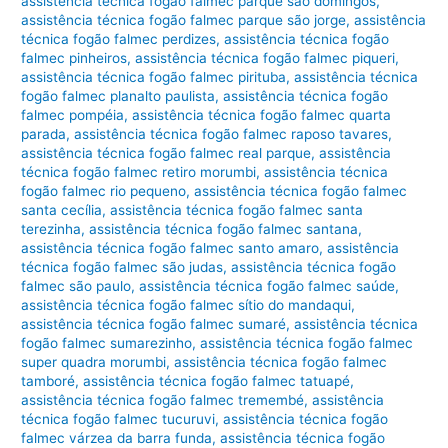
assistência técnica fogão falmec parque são domingos
,
assistência técnica fogão falmec parque são jorge
,
assistência
técnica fogão falmec perdizes
,
assistência técnica fogão
falmec pinheiros
,
assistência técnica fogão falmec piqueri
,
assistência técnica fogão falmec pirituba
,
assistência técnica
fogão falmec planalto paulista
,
assistência técnica fogão
falmec pompéia
,
assistência técnica fogão falmec quarta
parada
,
assistência técnica fogão falmec raposo tavares
,
assistência técnica fogão falmec real parque
,
assistência
técnica fogão falmec retiro morumbi
,
assistência técnica
fogão falmec rio pequeno
,
assistência técnica fogão falmec
santa cecília
,
assistência técnica fogão falmec santa
terezinha
,
assistência técnica fogão falmec santana
,
assistência técnica fogão falmec santo amaro
,
assistência
técnica fogão falmec são judas
,
assistência técnica fogão
falmec são paulo
,
assistência técnica fogão falmec saúde
,
assistência técnica fogão falmec sítio do mandaqui
,
assistência técnica fogão falmec sumaré
,
assistência técnica
fogão falmec sumarezinho
,
assistência técnica fogão falmec
super quadra morumbi
,
assistência técnica fogão falmec
tamboré
,
assistência técnica fogão falmec tatuapé
,
assistência técnica fogão falmec tremembé
,
assistência
técnica fogão falmec tucuruvi
,
assistência técnica fogão
falmec várzea da barra funda
,
assistência técnica fogão