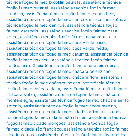
técnica fogão falmec brooklin paulista
,
assistência técnica
fogão falmec butantã
,
assistência técnica fogão falmec
cambuci
,
assistência técnica fogão falmec campo belo
,
assistência técnica fogão falmec campos elíseos
,
assistência
técnica fogão falmec canindé
,
assistência técnica fogão
falmec carandiru
,
assistência técnica fogão falmec casa
verde
,
assistência técnica fogão falmec casa verde alta
,
assistência técnica fogão falmec casa verde baixa
,
assistência técnica fogão falmec casa verde média
,
assistência técnica fogão falmec catumbi
,
assistência técnica
fogão falmec caxingui
,
assistência técnica fogão falmec
centro. assistência técnica fogão falmec cerqueira césar
,
assistência técnica fogão falmec chácara belenzinho
,
assistência técnica fogão falmec chácara flora
,
assistência
técnica fogão falmec chácara inglesa. assistência técnica
fogão falmec chácara itaim
,
assistência técnica fogão falmec
chácara klabin
,
assistência técnica fogão falmec chácara
monte alegre
,
assistência técnica fogão falmec chácara santo
antonio
,
assistência técnica fogão falmec chora menino
,
assistência técnica fogão falmec cidade jardim
,
assistência
técnica fogão falmec cidade mãe do céu
,
assistência técnica
fogão falmec cidade monções
,
assistência técnica fogão
falmec cidade são francisco
,
assistência técnica fogão falmec
cidade vargas
,
assistência técnica fogão falmec city américa
,