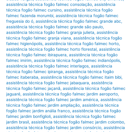
assistência técnica fogão falmec consolação
,
assistência
técnica fogão falmec cursino
,
assistência técnica fogão
falmec fazenda morumbi
,
assistência técnica fogão falmec
freguesia do ó
,
assistência técnica fogão falmec grande abc
,
assistência técnica fogão falmec grande são paulo
,
assistência técnica fogão falmec granja julieta
,
assistência
técnica fogão falmec granja viana
,
assistência técnica fogão
falmec higienópolis
,
assistência técnica fogão falmec horto
,
assistência técnica fogão falmec horto florestal
,
assistência
técnica fogão falmec ibirapuera
,
assistência técnica fogão
falmec imirim
,
assistência técnica fogão falmec indianópolis
,
assistência técnica fogão falmec interlagos
,
assistência
técnica fogão falmec ipiranga
,
assistência técnica fogão
falmec itaberaba
,
assistência técnica fogão falmec itaim bibi
,
assistência técnica fogão falmec jabaquara
,
assistência
técnica fogão falmec jaçanã
,
assistência técnica fogão falmec
jaguaré
,
assistência técnica fogão falmec jardim aeroporto
,
assistência técnica fogão falmec jardim américa
,
assistência
técnica fogão falmec jardim ampliação
,
assistência técnica
fogão falmec jardim anália franco
,
assistência técnica fogão
falmec jardim bonfiglioli
,
assistência técnica fogão falmec
jardim brasil
,
assistência técnica fogão falmec jardim colombo
,
assistência técnica fogão falmec jardim consórcio
,
assistência