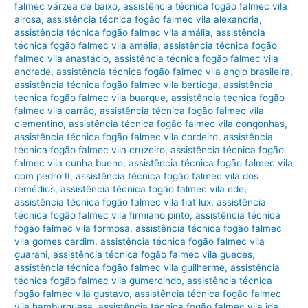
falmec várzea de baixo
,
assistência técnica fogão falmec vila
airosa
,
assistência técnica fogão falmec vila alexandria
,
assistência técnica fogão falmec vila amália
,
assistência
técnica fogão falmec vila amélia
,
assistência técnica fogão
falmec vila anastácio
,
assistência técnica fogão falmec vila
andrade
,
assistência técnica fogão falmec vila anglo brasileira
,
assistência técnica fogão falmec vila bertioga
,
assistência
técnica fogão falmec vila buarque
,
assistência técnica fogão
falmec vila carrão
,
assistência técnica fogão falmec vila
clementino
,
assistência técnica fogão falmec vila congonhas
,
assistência técnica fogão falmec vila cordeiro
,
assistência
técnica fogão falmec vila cruzeiro
,
assistência técnica fogão
falmec vila cunha bueno
,
assistência técnica fogão falmec vila
dom pedro II
,
assistência técnica fogão falmec vila dos
remédios
,
assistência técnica fogão falmec vila ede
,
assistência técnica fogão falmec vila fiat lux
,
assistência
técnica fogão falmec vila firmiano pinto
,
assistência técnica
fogão falmec vila formosa
,
assistência técnica fogão falmec
vila gomes cardim
,
assistência técnica fogão falmec vila
guarani
,
assistência técnica fogão falmec vila guedes
,
assistência técnica fogão falmec vila guilherme
,
assistência
técnica fogão falmec vila gumercindo
,
assistência técnica
fogão falmec vila gustavo
,
assistência técnica fogão falmec
vila hamburguesa
,
assistência técnica fogão falmec vila ida
,