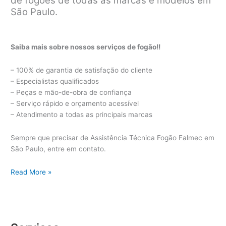
de fogões de todas as marcas e modelos em
São Paulo.
Saiba mais sobre nossos serviços de fogão!!
– 100% de garantia de satisfação do cliente
– Especialistas qualificados
– Peças e mão-de-obra de confiança
– Serviço rápido e orçamento acessível
– Atendimento a todas as principais marcas
Sempre que precisar de Assistência Técnica Fogão Falmec em
São Paulo, entre em contato.
Assistência
Read More »
Técnica
Fogão
Falmec