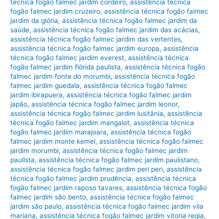
técnica fogão falmec jardim cordeiro
,
assistência técnica
fogão falmec jardim cruzeiro
,
assistência técnica fogão falmec
jardim da glória
,
assistência técnica fogão falmec jardim da
saúde
,
assistência técnica fogão falmec jardim das acácias
,
assistência técnica fogão falmec jardim das vertentes
,
assistência técnica fogão falmec jardim europa
,
assistência
técnica fogão falmec jardim everest
,
assistência técnica
fogão falmec jardim flórida paulista
,
assistência técnica fogão
falmec jardim fonte do morumbi
,
assistência técnica fogão
falmec jardim guedala
,
assistência técnica fogão falmec
jardim ibirapuera
,
assistência técnica fogão falmec jardim
japão
,
assistência técnica fogão falmec jardim leonor
,
assistência técnica fogão falmec jardim lusitânia
,
assistência
técnica fogão falmec jardim mangalot
,
assistência técnica
fogão falmec jardim marajoara
,
assistência técnica fogão
falmec jardim monte kemel
,
assistência técnica fogão falmec
jardim morumbi
,
assistência técnica fogão falmec jardim
paulista
,
assistência técnica fogão falmec jardim paulistano
,
assistência técnica fogão falmec jardim peri peri
,
assistência
técnica fogão falmec jardim prudência
,
assistência técnica
fogão falmec jardim raposo tavares
,
assistência técnica fogão
falmec jardim são bento
,
assistência técnica fogão falmec
jardim são paulo
,
assistência técnica fogão falmec jardim vila
mariana
,
assistência técnica fogão falmec jardim vitoria regia
,