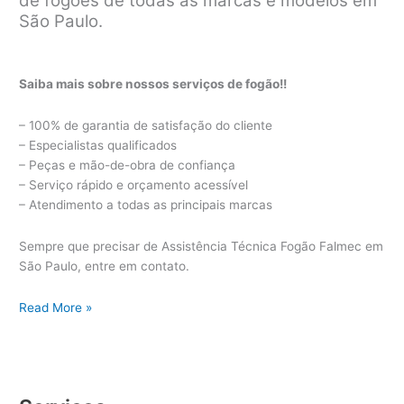
de fogões de todas as marcas e modelos em
São Paulo.
Saiba mais sobre nossos serviços de fogão!!
– 100% de garantia de satisfação do cliente
– Especialistas qualificados
– Peças e mão-de-obra de confiança
– Serviço rápido e orçamento acessível
– Atendimento a todas as principais marcas
Sempre que precisar de Assistência Técnica Fogão Falmec em
São Paulo, entre em contato.
Assistência
Read More »
Técnica
Fogão
Falmec