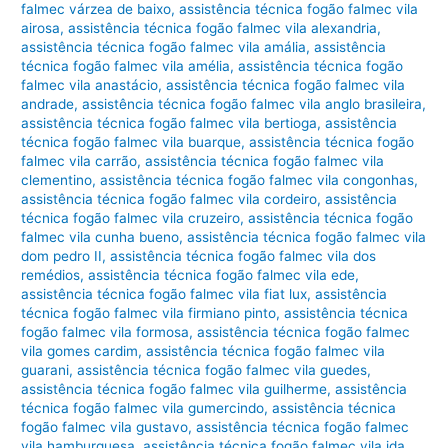
falmec várzea de baixo
,
assistência técnica fogão falmec vila
airosa
,
assistência técnica fogão falmec vila alexandria
,
assistência técnica fogão falmec vila amália
,
assistência
técnica fogão falmec vila amélia
,
assistência técnica fogão
falmec vila anastácio
,
assistência técnica fogão falmec vila
andrade
,
assistência técnica fogão falmec vila anglo brasileira
,
assistência técnica fogão falmec vila bertioga
,
assistência
técnica fogão falmec vila buarque
,
assistência técnica fogão
falmec vila carrão
,
assistência técnica fogão falmec vila
clementino
,
assistência técnica fogão falmec vila congonhas
,
assistência técnica fogão falmec vila cordeiro
,
assistência
técnica fogão falmec vila cruzeiro
,
assistência técnica fogão
falmec vila cunha bueno
,
assistência técnica fogão falmec vila
dom pedro II
,
assistência técnica fogão falmec vila dos
remédios
,
assistência técnica fogão falmec vila ede
,
assistência técnica fogão falmec vila fiat lux
,
assistência
técnica fogão falmec vila firmiano pinto
,
assistência técnica
fogão falmec vila formosa
,
assistência técnica fogão falmec
vila gomes cardim
,
assistência técnica fogão falmec vila
guarani
,
assistência técnica fogão falmec vila guedes
,
assistência técnica fogão falmec vila guilherme
,
assistência
técnica fogão falmec vila gumercindo
,
assistência técnica
fogão falmec vila gustavo
,
assistência técnica fogão falmec
vila hamburguesa
,
assistência técnica fogão falmec vila ida
,