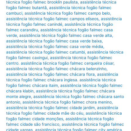
técnica fogão falmec brooklin paulista
,
assistência técnica
fogão falmec butantã
,
assistência técnica fogão falmec
cambuci
,
assistência técnica fogão falmec campo belo
,
assistência técnica fogão falmec campos elíseos
,
assistência
técnica fogão falmec canindé
,
assistência técnica fogão
falmec carandiru
,
assistência técnica fogão falmec casa
verde
,
assistência técnica fogão falmec casa verde alta
,
assistência técnica fogão falmec casa verde baixa
,
assistência técnica fogão falmec casa verde média
,
assistência técnica fogão falmec catumbi
,
assistência técnica
fogão falmec caxingui
,
assistência técnica fogão falmec
centro. assistência técnica fogão falmec cerqueira césar
,
assistência técnica fogão falmec chácara belenzinho
,
assistência técnica fogão falmec chácara flora
,
assistência
técnica fogão falmec chácara inglesa. assistência técnica
fogão falmec chácara itaim
,
assistência técnica fogão falmec
chácara klabin
,
assistência técnica fogão falmec chácara
monte alegre
,
assistência técnica fogão falmec chácara santo
antonio
,
assistência técnica fogão falmec chora menino
,
assistência técnica fogão falmec cidade jardim
,
assistência
técnica fogão falmec cidade mãe do céu
,
assistência técnica
fogão falmec cidade monções
,
assistência técnica fogão
falmec cidade são francisco
,
assistência técnica fogão falmec
cidade vargas
,
assistência técnica fogão falmec city américa
,