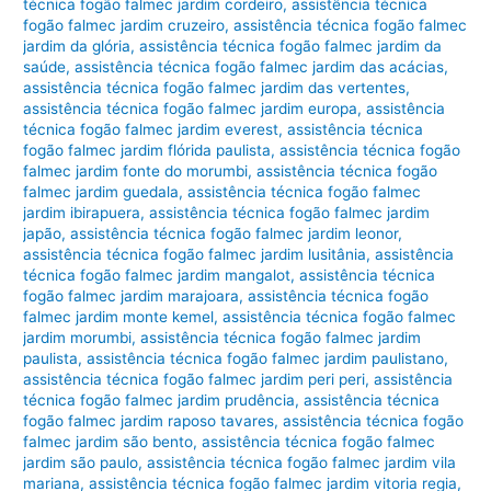
técnica fogão falmec jardim cordeiro
,
assistência técnica
fogão falmec jardim cruzeiro
,
assistência técnica fogão falmec
jardim da glória
,
assistência técnica fogão falmec jardim da
saúde
,
assistência técnica fogão falmec jardim das acácias
,
assistência técnica fogão falmec jardim das vertentes
,
assistência técnica fogão falmec jardim europa
,
assistência
técnica fogão falmec jardim everest
,
assistência técnica
fogão falmec jardim flórida paulista
,
assistência técnica fogão
falmec jardim fonte do morumbi
,
assistência técnica fogão
falmec jardim guedala
,
assistência técnica fogão falmec
jardim ibirapuera
,
assistência técnica fogão falmec jardim
japão
,
assistência técnica fogão falmec jardim leonor
,
assistência técnica fogão falmec jardim lusitânia
,
assistência
técnica fogão falmec jardim mangalot
,
assistência técnica
fogão falmec jardim marajoara
,
assistência técnica fogão
falmec jardim monte kemel
,
assistência técnica fogão falmec
jardim morumbi
,
assistência técnica fogão falmec jardim
paulista
,
assistência técnica fogão falmec jardim paulistano
,
assistência técnica fogão falmec jardim peri peri
,
assistência
técnica fogão falmec jardim prudência
,
assistência técnica
fogão falmec jardim raposo tavares
,
assistência técnica fogão
falmec jardim são bento
,
assistência técnica fogão falmec
jardim são paulo
,
assistência técnica fogão falmec jardim vila
mariana
,
assistência técnica fogão falmec jardim vitoria regia
,