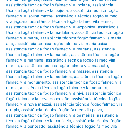
assistência técnica fogão falmec vila indiana
,
assistência
técnica fogão falmec vila ipojuca
,
assistência técnica fogão
falmec vila isolina mazzei
,
assistência técnica fogão falmec
vila jaguara
,
assistência técnica fogão falmec vila leonor
,
assistência técnica fogão falmec vila leopoldina
,
assistência
técnica fogão falmec vila madalena
,
assistência técnica fogão
falmec vila maria
,
assistência técnica fogão falmec vila maria
alta
,
assistência técnica fogão falmec vila maria baixa
,
assistência técnica fogão falmec vila mariana
,
assistência
técnica fogão falmec vila marieta
,
assistência técnica fogão
falmec vila marilena
,
assistência técnica fogão falmec vila
marina
,
assistência técnica fogão falmec vila mascote
,
assistência técnica fogão falmec vila mazzei
,
assistência
técnica fogão falmec vila medeiros
,
assistência técnica fogão
falmec vila monumento
,
assistência técnica fogão falmec vila
morse
,
assistência técnica fogão falmec vila morumbi
,
assistência técnica fogão falmec vila nivi
,
assistência técnica
fogão falmec vila nova conceição
,
assistência técnica fogão
falmec vila nova mazzei
,
assistência técnica fogão falmec vila
olímpia
,
assistência técnica fogão falmec vila paiva
,
assistência técnica fogão falmec vila palmeiras
,
assistência
técnica fogão falmec vila pauliceia
,
assistência técnica fogão
falmec vila penteado
,
assistência técnica fogão falmec vila