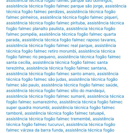
assistência técnica fogão falmec parque são domingos
,
assistência técnica fogão falmec parque são jorge
,
assistência
técnica fogão falmec perdizes
,
assistência técnica fogão
falmec pinheiros
,
assistência técnica fogão falmec piqueri
,
assistência técnica fogão falmec pirituba
,
assistência técnica
fogão falmec planalto paulista
,
assistência técnica fogão
falmec pompéia
,
assistência técnica fogão falmec quarta
parada
,
assistência técnica fogão falmec raposo tavares
,
assistência técnica fogão falmec real parque
,
assistência
técnica fogão falmec retiro morumbi
,
assistência técnica
fogão falmec rio pequeno
,
assistência técnica fogão falmec
santa cecília
,
assistência técnica fogão falmec santa
terezinha
,
assistência técnica fogão falmec santana
,
assistência técnica fogão falmec santo amaro
,
assistência
técnica fogão falmec são judas
,
assistência técnica fogão
falmec são paulo
,
assistência técnica fogão falmec saúde
,
assistência técnica fogão falmec sítio do mandaqui
,
assistência técnica fogão falmec sumaré
,
assistência técnica
fogão falmec sumarezinho
,
assistência técnica fogão falmec
super quadra morumbi
,
assistência técnica fogão falmec
tamboré
,
assistência técnica fogão falmec tatuapé
,
assistência técnica fogão falmec tremembé
,
assistência
técnica fogão falmec tucuruvi
,
assistência técnica fogão
falmec várzea da barra funda
,
assistência técnica fogão