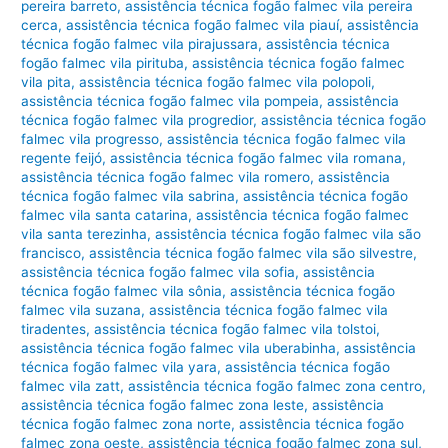
pereira barreto
,
assistência técnica fogão falmec vila pereira
cerca
,
assistência técnica fogão falmec vila piauí
,
assistência
técnica fogão falmec vila pirajussara
,
assistência técnica
fogão falmec vila pirituba
,
assistência técnica fogão falmec
vila pita
,
assistência técnica fogão falmec vila polopoli
,
assistência técnica fogão falmec vila pompeia
,
assistência
técnica fogão falmec vila progredior
,
assistência técnica fogão
falmec vila progresso
,
assistência técnica fogão falmec vila
regente feijó
,
assistência técnica fogão falmec vila romana
,
assistência técnica fogão falmec vila romero
,
assistência
técnica fogão falmec vila sabrina
,
assistência técnica fogão
falmec vila santa catarina
,
assistência técnica fogão falmec
vila santa terezinha
,
assistência técnica fogão falmec vila são
francisco
,
assistência técnica fogão falmec vila são silvestre
,
assistência técnica fogão falmec vila sofia
,
assistência
técnica fogão falmec vila sônia
,
assistência técnica fogão
falmec vila suzana
,
assistência técnica fogão falmec vila
tiradentes
,
assistência técnica fogão falmec vila tolstoi
,
assistência técnica fogão falmec vila uberabinha
,
assistência
técnica fogão falmec vila yara
,
assistência técnica fogão
falmec vila zatt
,
assistência técnica fogão falmec zona centro
,
assistência técnica fogão falmec zona leste
,
assistência
técnica fogão falmec zona norte
,
assistência técnica fogão
falmec zona oeste
,
assistência técnica fogão falmec zona sul
,