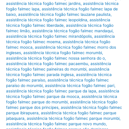
assistência técnica fogão falmec jardins
,
assistência técnica
fogão falmec lapa
,
assistência técnica fogão falmec lapa de
baixo
,
assistência técnica fogão falmec lauzane paulista
,
assistência técnica fogão falmec leopoldina
,
assistência
técnica fogão falmec liberdade
,
assistência técnica fogão
falmec limão
,
assistência técnica fogão falmec mandaqui
,
assistência técnica fogão falmec mirandópolis
,
assistência
técnica fogão falmec moema
,
assistência técnica fogão
falmec mooca
,
assistência técnica fogão falmec morro dos
ingleses
,
assistência técnica fogão falmec morumbi
,
assistência técnica fogão falmec nossa senhora do o
,
assistência técnica fogão falmec pacaembu
,
assistência
técnica fogão falmec paineiras do morumbi
,
assistência
técnica fogão falmec parada inglesa
,
assistência técnica
fogão falmec paraíso
,
assistência técnica fogão falmec
paraíso do morumbi
,
assistência técnica fogão falmec pari
,
assistência técnica fogão falmec parque da lapa
,
assistência
técnica fogão falmec parque da mooca
,
assistência técnica
fogão falmec parque do morumbi
,
assistência técnica fogão
falmec parque dos principes
,
assistência técnica fogão falmec
parque ibirapuera
,
assistência técnica fogão falmec parque
jabaquara
,
assistência técnica fogão falmec parque morumbi
,
assistência técnica fogão falmec parque novo mundo
,