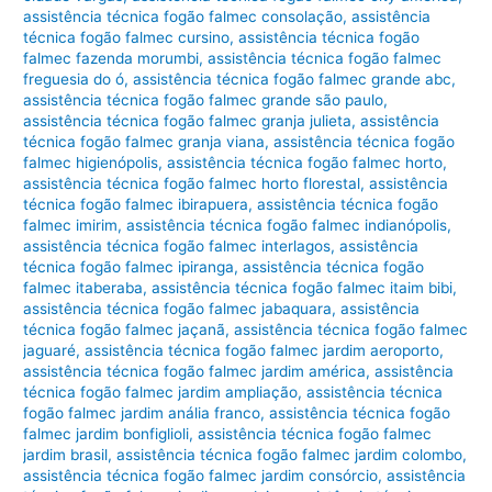
assistência técnica fogão falmec consolação
,
assistência
técnica fogão falmec cursino
,
assistência técnica fogão
falmec fazenda morumbi
,
assistência técnica fogão falmec
freguesia do ó
,
assistência técnica fogão falmec grande abc
,
assistência técnica fogão falmec grande são paulo
,
assistência técnica fogão falmec granja julieta
,
assistência
técnica fogão falmec granja viana
,
assistência técnica fogão
falmec higienópolis
,
assistência técnica fogão falmec horto
,
assistência técnica fogão falmec horto florestal
,
assistência
técnica fogão falmec ibirapuera
,
assistência técnica fogão
falmec imirim
,
assistência técnica fogão falmec indianópolis
,
assistência técnica fogão falmec interlagos
,
assistência
técnica fogão falmec ipiranga
,
assistência técnica fogão
falmec itaberaba
,
assistência técnica fogão falmec itaim bibi
,
assistência técnica fogão falmec jabaquara
,
assistência
técnica fogão falmec jaçanã
,
assistência técnica fogão falmec
jaguaré
,
assistência técnica fogão falmec jardim aeroporto
,
assistência técnica fogão falmec jardim américa
,
assistência
técnica fogão falmec jardim ampliação
,
assistência técnica
fogão falmec jardim anália franco
,
assistência técnica fogão
falmec jardim bonfiglioli
,
assistência técnica fogão falmec
jardim brasil
,
assistência técnica fogão falmec jardim colombo
,
assistência técnica fogão falmec jardim consórcio
,
assistência