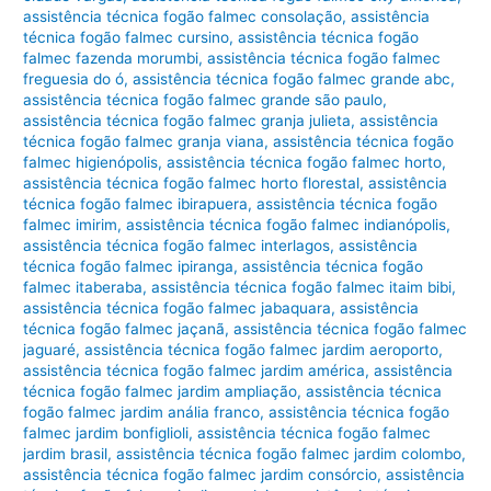
assistência técnica fogão falmec consolação
,
assistência
técnica fogão falmec cursino
,
assistência técnica fogão
falmec fazenda morumbi
,
assistência técnica fogão falmec
freguesia do ó
,
assistência técnica fogão falmec grande abc
,
assistência técnica fogão falmec grande são paulo
,
assistência técnica fogão falmec granja julieta
,
assistência
técnica fogão falmec granja viana
,
assistência técnica fogão
falmec higienópolis
,
assistência técnica fogão falmec horto
,
assistência técnica fogão falmec horto florestal
,
assistência
técnica fogão falmec ibirapuera
,
assistência técnica fogão
falmec imirim
,
assistência técnica fogão falmec indianópolis
,
assistência técnica fogão falmec interlagos
,
assistência
técnica fogão falmec ipiranga
,
assistência técnica fogão
falmec itaberaba
,
assistência técnica fogão falmec itaim bibi
,
assistência técnica fogão falmec jabaquara
,
assistência
técnica fogão falmec jaçanã
,
assistência técnica fogão falmec
jaguaré
,
assistência técnica fogão falmec jardim aeroporto
,
assistência técnica fogão falmec jardim américa
,
assistência
técnica fogão falmec jardim ampliação
,
assistência técnica
fogão falmec jardim anália franco
,
assistência técnica fogão
falmec jardim bonfiglioli
,
assistência técnica fogão falmec
jardim brasil
,
assistência técnica fogão falmec jardim colombo
,
assistência técnica fogão falmec jardim consórcio
,
assistência