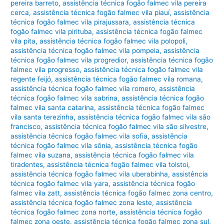
pereira barreto
,
assistência técnica fogão falmec vila pereira
cerca
,
assistência técnica fogão falmec vila piauí
,
assistência
técnica fogão falmec vila pirajussara
,
assistência técnica
fogão falmec vila pirituba
,
assistência técnica fogão falmec
vila pita
,
assistência técnica fogão falmec vila polopoli
,
assistência técnica fogão falmec vila pompeia
,
assistência
técnica fogão falmec vila progredior
,
assistência técnica fogão
falmec vila progresso
,
assistência técnica fogão falmec vila
regente feijó
,
assistência técnica fogão falmec vila romana
,
assistência técnica fogão falmec vila romero
,
assistência
técnica fogão falmec vila sabrina
,
assistência técnica fogão
falmec vila santa catarina
,
assistência técnica fogão falmec
vila santa terezinha
,
assistência técnica fogão falmec vila são
francisco
,
assistência técnica fogão falmec vila são silvestre
,
assistência técnica fogão falmec vila sofia
,
assistência
técnica fogão falmec vila sônia
,
assistência técnica fogão
falmec vila suzana
,
assistência técnica fogão falmec vila
tiradentes
,
assistência técnica fogão falmec vila tolstoi
,
assistência técnica fogão falmec vila uberabinha
,
assistência
técnica fogão falmec vila yara
,
assistência técnica fogão
falmec vila zatt
,
assistência técnica fogão falmec zona centro
,
assistência técnica fogão falmec zona leste
,
assistência
técnica fogão falmec zona norte
,
assistência técnica fogão
falmec zona oeste
,
assistência técnica fogão falmec zona sul
,