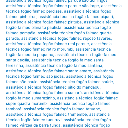
assistência técnica fogão falmec parque são domingos
,
assistência técnica fogão falmec parque são jorge
,
assistência
técnica fogão falmec perdizes
,
assistência técnica fogão
falmec pinheiros
,
assistência técnica fogão falmec piqueri
,
assistência técnica fogão falmec pirituba
,
assistência técnica
fogão falmec planalto paulista
,
assistência técnica fogão
falmec pompéia
,
assistência técnica fogão falmec quarta
parada
,
assistência técnica fogão falmec raposo tavares
,
assistência técnica fogão falmec real parque
,
assistência
técnica fogão falmec retiro morumbi
,
assistência técnica
fogão falmec rio pequeno
,
assistência técnica fogão falmec
santa cecília
,
assistência técnica fogão falmec santa
terezinha
,
assistência técnica fogão falmec santana
,
assistência técnica fogão falmec santo amaro
,
assistência
técnica fogão falmec são judas
,
assistência técnica fogão
falmec são paulo
,
assistência técnica fogão falmec saúde
,
assistência técnica fogão falmec sítio do mandaqui
,
assistência técnica fogão falmec sumaré
,
assistência técnica
fogão falmec sumarezinho
,
assistência técnica fogão falmec
super quadra morumbi
,
assistência técnica fogão falmec
tamboré
,
assistência técnica fogão falmec tatuapé
,
assistência técnica fogão falmec tremembé
,
assistência
técnica fogão falmec tucuruvi
,
assistência técnica fogão
falmec várzea da barra funda
,
assistência técnica fogão