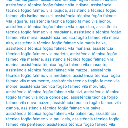
assistência técnica fogão falmec vila indiana
,
assistência
técnica fogão falmec vila ipojuca
,
assistência técnica fogão
falmec vila isolina mazzei
,
assistência técnica fogão falmec
vila jaguara
,
assistência técnica fogão falmec vila leonor
,
assistência técnica fogão falmec vila leopoldina
,
assistência
técnica fogão falmec vila madalena
,
assistência técnica fogão
falmec vila maria
,
assistência técnica fogão falmec vila maria
alta
,
assistência técnica fogão falmec vila maria baixa
,
assistência técnica fogão falmec vila mariana
,
assistência
técnica fogão falmec vila marieta
,
assistência técnica fogão
falmec vila marilena
,
assistência técnica fogão falmec vila
marina
,
assistência técnica fogão falmec vila mascote
,
assistência técnica fogão falmec vila mazzei
,
assistência
técnica fogão falmec vila medeiros
,
assistência técnica fogão
falmec vila monumento
,
assistência técnica fogão falmec vila
morse
,
assistência técnica fogão falmec vila morumbi
,
assistência técnica fogão falmec vila nivi
,
assistência técnica
fogão falmec vila nova conceição
,
assistência técnica fogão
falmec vila nova mazzei
,
assistência técnica fogão falmec vila
olímpia
,
assistência técnica fogão falmec vila paiva
,
assistência técnica fogão falmec vila palmeiras
,
assistência
técnica fogão falmec vila pauliceia
,
assistência técnica fogão
falmec vila penteado
,
assistência técnica fogão falmec vila