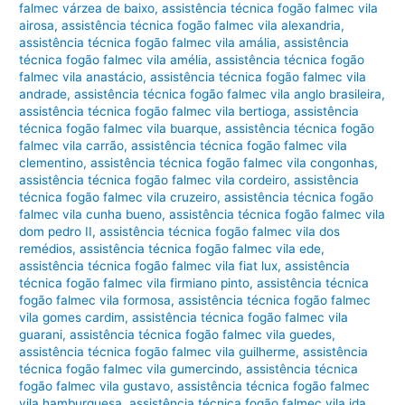
falmec várzea de baixo
,
assistência técnica fogão falmec vila
airosa
,
assistência técnica fogão falmec vila alexandria
,
assistência técnica fogão falmec vila amália
,
assistência
técnica fogão falmec vila amélia
,
assistência técnica fogão
falmec vila anastácio
,
assistência técnica fogão falmec vila
andrade
,
assistência técnica fogão falmec vila anglo brasileira
,
assistência técnica fogão falmec vila bertioga
,
assistência
técnica fogão falmec vila buarque
,
assistência técnica fogão
falmec vila carrão
,
assistência técnica fogão falmec vila
clementino
,
assistência técnica fogão falmec vila congonhas
,
assistência técnica fogão falmec vila cordeiro
,
assistência
técnica fogão falmec vila cruzeiro
,
assistência técnica fogão
falmec vila cunha bueno
,
assistência técnica fogão falmec vila
dom pedro II
,
assistência técnica fogão falmec vila dos
remédios
,
assistência técnica fogão falmec vila ede
,
assistência técnica fogão falmec vila fiat lux
,
assistência
técnica fogão falmec vila firmiano pinto
,
assistência técnica
fogão falmec vila formosa
,
assistência técnica fogão falmec
vila gomes cardim
,
assistência técnica fogão falmec vila
guarani
,
assistência técnica fogão falmec vila guedes
,
assistência técnica fogão falmec vila guilherme
,
assistência
técnica fogão falmec vila gumercindo
,
assistência técnica
fogão falmec vila gustavo
,
assistência técnica fogão falmec
vila hamburguesa
,
assistência técnica fogão falmec vila ida
,