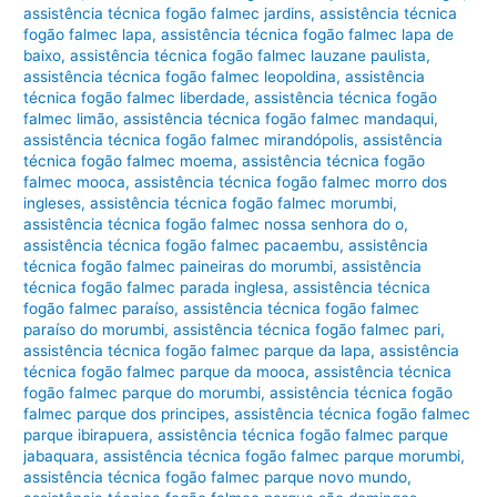
assistência técnica fogão falmec jardins
,
assistência técnica
fogão falmec lapa
,
assistência técnica fogão falmec lapa de
baixo
,
assistência técnica fogão falmec lauzane paulista
,
assistência técnica fogão falmec leopoldina
,
assistência
técnica fogão falmec liberdade
,
assistência técnica fogão
falmec limão
,
assistência técnica fogão falmec mandaqui
,
assistência técnica fogão falmec mirandópolis
,
assistência
técnica fogão falmec moema
,
assistência técnica fogão
falmec mooca
,
assistência técnica fogão falmec morro dos
ingleses
,
assistência técnica fogão falmec morumbi
,
assistência técnica fogão falmec nossa senhora do o
,
assistência técnica fogão falmec pacaembu
,
assistência
técnica fogão falmec paineiras do morumbi
,
assistência
técnica fogão falmec parada inglesa
,
assistência técnica
fogão falmec paraíso
,
assistência técnica fogão falmec
paraíso do morumbi
,
assistência técnica fogão falmec pari
,
assistência técnica fogão falmec parque da lapa
,
assistência
técnica fogão falmec parque da mooca
,
assistência técnica
fogão falmec parque do morumbi
,
assistência técnica fogão
falmec parque dos principes
,
assistência técnica fogão falmec
parque ibirapuera
,
assistência técnica fogão falmec parque
jabaquara
,
assistência técnica fogão falmec parque morumbi
,
assistência técnica fogão falmec parque novo mundo
,