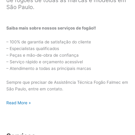
de fogões de todas as marcas e modelos em
São Paulo.
Saiba mais sobre nossos serviços de fogão!!
– 100% de garantia de satisfação do cliente
– Especialistas qualificados
– Peças e mão-de-obra de confiança
– Serviço rápido e orçamento acessível
– Atendimento a todas as principais marcas
Sempre que precisar de Assistência Técnica Fogão Falmec em
São Paulo, entre em contato.
Assistência
Read More »
Técnica
Fogão
Falmec