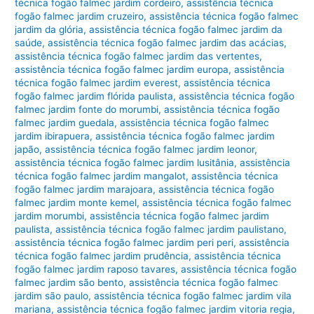
técnica fogão falmec jardim cordeiro
,
assistência técnica
fogão falmec jardim cruzeiro
,
assistência técnica fogão falmec
jardim da glória
,
assistência técnica fogão falmec jardim da
saúde
,
assistência técnica fogão falmec jardim das acácias
,
assistência técnica fogão falmec jardim das vertentes
,
assistência técnica fogão falmec jardim europa
,
assistência
técnica fogão falmec jardim everest
,
assistência técnica
fogão falmec jardim flórida paulista
,
assistência técnica fogão
falmec jardim fonte do morumbi
,
assistência técnica fogão
falmec jardim guedala
,
assistência técnica fogão falmec
jardim ibirapuera
,
assistência técnica fogão falmec jardim
japão
,
assistência técnica fogão falmec jardim leonor
,
assistência técnica fogão falmec jardim lusitânia
,
assistência
técnica fogão falmec jardim mangalot
,
assistência técnica
fogão falmec jardim marajoara
,
assistência técnica fogão
falmec jardim monte kemel
,
assistência técnica fogão falmec
jardim morumbi
,
assistência técnica fogão falmec jardim
paulista
,
assistência técnica fogão falmec jardim paulistano
,
assistência técnica fogão falmec jardim peri peri
,
assistência
técnica fogão falmec jardim prudência
,
assistência técnica
fogão falmec jardim raposo tavares
,
assistência técnica fogão
falmec jardim são bento
,
assistência técnica fogão falmec
jardim são paulo
,
assistência técnica fogão falmec jardim vila
mariana
,
assistência técnica fogão falmec jardim vitoria regia
,