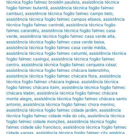
técnica fogão falmec brooklin paulista
,
assistência técnica
fogão falmec butantã
,
assistência técnica fogão falmec
cambuci
,
assistência técnica fogão falmec campo belo
,
assistência técnica fogão falmec campos elíseos
,
assistência
técnica fogão falmec canindé
,
assistência técnica fogão
falmec carandiru
,
assistência técnica fogão falmec casa
verde
,
assistência técnica fogão falmec casa verde alta
,
assistência técnica fogão falmec casa verde baixa
,
assistência técnica fogão falmec casa verde média
,
assistência técnica fogão falmec catumbi
,
assistência técnica
fogão falmec caxingui
,
assistência técnica fogão falmec
centro. assistência técnica fogão falmec cerqueira césar
,
assistência técnica fogão falmec chácara belenzinho
,
assistência técnica fogão falmec chácara flora
,
assistência
técnica fogão falmec chácara inglesa. assistência técnica
fogão falmec chácara itaim
,
assistência técnica fogão falmec
chácara klabin
,
assistência técnica fogão falmec chácara
monte alegre
,
assistência técnica fogão falmec chácara santo
antonio
,
assistência técnica fogão falmec chora menino
,
assistência técnica fogão falmec cidade jardim
,
assistência
técnica fogão falmec cidade mãe do céu
,
assistência técnica
fogão falmec cidade monções
,
assistência técnica fogão
falmec cidade são francisco
,
assistência técnica fogão falmec
cidade vargas
,
assistência técnica fogão falmec city américa
,