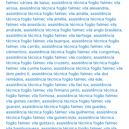
falmec várzea de baixo
,
assistência técnica fogão falmec vila
airosa
,
assistência técnica fogão falmec vila alexandria
,
assistência técnica fogão falmec vila amália
,
assistência
técnica fogão falmec vila amélia
,
assistência técnica fogão
falmec vila anastácio
,
assistência técnica fogão falmec vila
andrade
,
assistência técnica fogão falmec vila anglo brasileira
,
assistência técnica fogão falmec vila bertioga
,
assistência
técnica fogão falmec vila buarque
,
assistência técnica fogão
falmec vila carrão
,
assistência técnica fogão falmec vila
clementino
,
assistência técnica fogão falmec vila congonhas
,
assistência técnica fogão falmec vila cordeiro
,
assistência
técnica fogão falmec vila cruzeiro
,
assistência técnica fogão
falmec vila cunha bueno
,
assistência técnica fogão falmec vila
dom pedro II
,
assistência técnica fogão falmec vila dos
remédios
,
assistência técnica fogão falmec vila ede
,
assistência técnica fogão falmec vila fiat lux
,
assistência
técnica fogão falmec vila firmiano pinto
,
assistência técnica
fogão falmec vila formosa
,
assistência técnica fogão falmec
vila gomes cardim
,
assistência técnica fogão falmec vila
guarani
,
assistência técnica fogão falmec vila guedes
,
assistência técnica fogão falmec vila guilherme
,
assistência
técnica fogão falmec vila gumercindo
,
assistência técnica
fogão falmec vila gustavo
,
assistência técnica fogão falmec
vila hamburguesa
,
assistência técnica fogão falmec vila ida
,