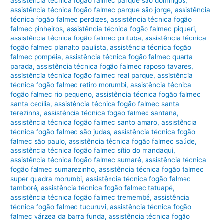
assistência técnica fogão falmec parque são domingos
,
assistência técnica fogão falmec parque são jorge
,
assistência
técnica fogão falmec perdizes
,
assistência técnica fogão
falmec pinheiros
,
assistência técnica fogão falmec piqueri
,
assistência técnica fogão falmec pirituba
,
assistência técnica
fogão falmec planalto paulista
,
assistência técnica fogão
falmec pompéia
,
assistência técnica fogão falmec quarta
parada
,
assistência técnica fogão falmec raposo tavares
,
assistência técnica fogão falmec real parque
,
assistência
técnica fogão falmec retiro morumbi
,
assistência técnica
fogão falmec rio pequeno
,
assistência técnica fogão falmec
santa cecília
,
assistência técnica fogão falmec santa
terezinha
,
assistência técnica fogão falmec santana
,
assistência técnica fogão falmec santo amaro
,
assistência
técnica fogão falmec são judas
,
assistência técnica fogão
falmec são paulo
,
assistência técnica fogão falmec saúde
,
assistência técnica fogão falmec sítio do mandaqui
,
assistência técnica fogão falmec sumaré
,
assistência técnica
fogão falmec sumarezinho
,
assistência técnica fogão falmec
super quadra morumbi
,
assistência técnica fogão falmec
tamboré
,
assistência técnica fogão falmec tatuapé
,
assistência técnica fogão falmec tremembé
,
assistência
técnica fogão falmec tucuruvi
,
assistência técnica fogão
falmec várzea da barra funda
,
assistência técnica fogão