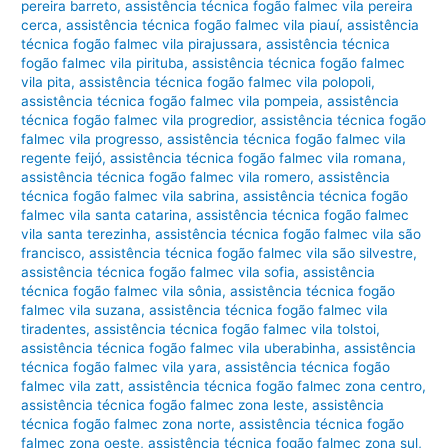
pereira barreto
,
assistência técnica fogão falmec vila pereira
cerca
,
assistência técnica fogão falmec vila piauí
,
assistência
técnica fogão falmec vila pirajussara
,
assistência técnica
fogão falmec vila pirituba
,
assistência técnica fogão falmec
vila pita
,
assistência técnica fogão falmec vila polopoli
,
assistência técnica fogão falmec vila pompeia
,
assistência
técnica fogão falmec vila progredior
,
assistência técnica fogão
falmec vila progresso
,
assistência técnica fogão falmec vila
regente feijó
,
assistência técnica fogão falmec vila romana
,
assistência técnica fogão falmec vila romero
,
assistência
técnica fogão falmec vila sabrina
,
assistência técnica fogão
falmec vila santa catarina
,
assistência técnica fogão falmec
vila santa terezinha
,
assistência técnica fogão falmec vila são
francisco
,
assistência técnica fogão falmec vila são silvestre
,
assistência técnica fogão falmec vila sofia
,
assistência
técnica fogão falmec vila sônia
,
assistência técnica fogão
falmec vila suzana
,
assistência técnica fogão falmec vila
tiradentes
,
assistência técnica fogão falmec vila tolstoi
,
assistência técnica fogão falmec vila uberabinha
,
assistência
técnica fogão falmec vila yara
,
assistência técnica fogão
falmec vila zatt
,
assistência técnica fogão falmec zona centro
,
assistência técnica fogão falmec zona leste
,
assistência
técnica fogão falmec zona norte
,
assistência técnica fogão
falmec zona oeste
,
assistência técnica fogão falmec zona sul
,