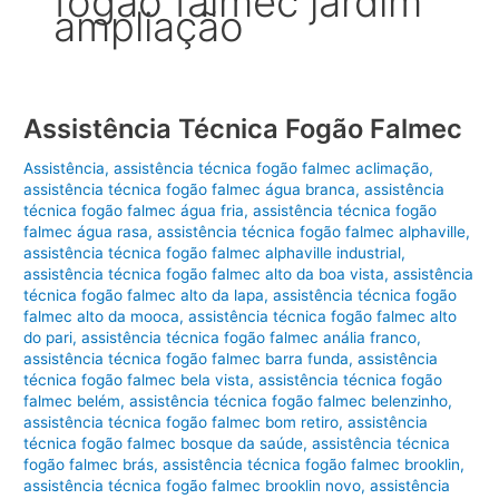
fogão falmec jardim
ampliação
Assistência Técnica Fogão Falmec
Assistência
,
assistência técnica fogão falmec aclimação
,
assistência técnica fogão falmec água branca
,
assistência
técnica fogão falmec água fria
,
assistência técnica fogão
falmec água rasa
,
assistência técnica fogão falmec alphaville
,
assistência técnica fogão falmec alphaville industrial
,
assistência técnica fogão falmec alto da boa vista
,
assistência
técnica fogão falmec alto da lapa
,
assistência técnica fogão
falmec alto da mooca
,
assistência técnica fogão falmec alto
do pari
,
assistência técnica fogão falmec anália franco
,
assistência técnica fogão falmec barra funda
,
assistência
técnica fogão falmec bela vista
,
assistência técnica fogão
falmec belém
,
assistência técnica fogão falmec belenzinho
,
assistência técnica fogão falmec bom retiro
,
assistência
técnica fogão falmec bosque da saúde
,
assistência técnica
fogão falmec brás
,
assistência técnica fogão falmec brooklin
,
assistência técnica fogão falmec brooklin novo
,
assistência