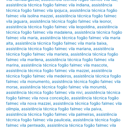
assistência técnica fogão falmec vila indiana
,
assistência
técnica fogão falmec vila ipojuca
,
assistência técnica fogão
falmec vila isolina mazzei
,
assistência técnica fogão falmec
vila jaguara
,
assistência técnica fogão falmec vila leonor
,
assistência técnica fogão falmec vila leopoldina
,
assistência
técnica fogão falmec vila madalena
,
assistência técnica fogão
falmec vila maria
,
assistência técnica fogão falmec vila maria
alta
,
assistência técnica fogão falmec vila maria baixa
,
assistência técnica fogão falmec vila mariana
,
assistência
técnica fogão falmec vila marieta
,
assistência técnica fogão
falmec vila marilena
,
assistência técnica fogão falmec vila
marina
,
assistência técnica fogão falmec vila mascote
,
assistência técnica fogão falmec vila mazzei
,
assistência
técnica fogão falmec vila medeiros
,
assistência técnica fogão
falmec vila monumento
,
assistência técnica fogão falmec vila
morse
,
assistência técnica fogão falmec vila morumbi
,
assistência técnica fogão falmec vila nivi
,
assistência técnica
fogão falmec vila nova conceição
,
assistência técnica fogão
falmec vila nova mazzei
,
assistência técnica fogão falmec vila
olímpia
,
assistência técnica fogão falmec vila paiva
,
assistência técnica fogão falmec vila palmeiras
,
assistência
técnica fogão falmec vila pauliceia
,
assistência técnica fogão
falmec vila penteado
,
assistência técnica fogão falmec vila