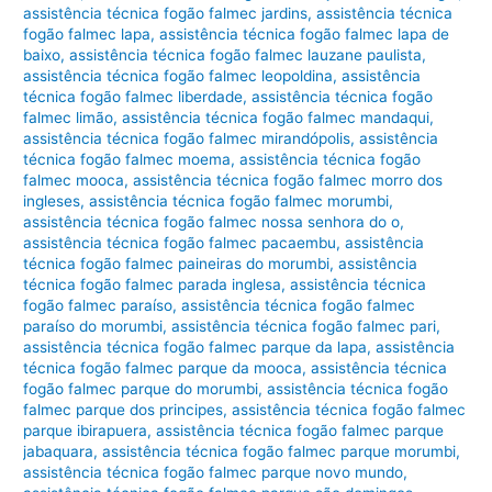
assistência técnica fogão falmec jardins
,
assistência técnica
fogão falmec lapa
,
assistência técnica fogão falmec lapa de
baixo
,
assistência técnica fogão falmec lauzane paulista
,
assistência técnica fogão falmec leopoldina
,
assistência
técnica fogão falmec liberdade
,
assistência técnica fogão
falmec limão
,
assistência técnica fogão falmec mandaqui
,
assistência técnica fogão falmec mirandópolis
,
assistência
técnica fogão falmec moema
,
assistência técnica fogão
falmec mooca
,
assistência técnica fogão falmec morro dos
ingleses
,
assistência técnica fogão falmec morumbi
,
assistência técnica fogão falmec nossa senhora do o
,
assistência técnica fogão falmec pacaembu
,
assistência
técnica fogão falmec paineiras do morumbi
,
assistência
técnica fogão falmec parada inglesa
,
assistência técnica
fogão falmec paraíso
,
assistência técnica fogão falmec
paraíso do morumbi
,
assistência técnica fogão falmec pari
,
assistência técnica fogão falmec parque da lapa
,
assistência
técnica fogão falmec parque da mooca
,
assistência técnica
fogão falmec parque do morumbi
,
assistência técnica fogão
falmec parque dos principes
,
assistência técnica fogão falmec
parque ibirapuera
,
assistência técnica fogão falmec parque
jabaquara
,
assistência técnica fogão falmec parque morumbi
,
assistência técnica fogão falmec parque novo mundo
,