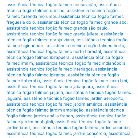
assistência técnica fogão falmec consolação
,
assistência
técnica fogão falmec cursino
,
assistência técnica fogão
falmec fazenda morumbi
,
assistência técnica fogão falmec
freguesia do ó
,
assistência técnica fogão falmec grande abc
,
assistência técnica fogão falmec grande são paulo
,
assistência técnica fogão falmec granja julieta
,
assistência
técnica fogão falmec granja viana
,
assistência técnica fogão
falmec higienópolis
,
assistência técnica fogão falmec horto
,
assistência técnica fogão falmec horto florestal
,
assistência
técnica fogão falmec ibirapuera
,
assistência técnica fogão
falmec imirim
,
assistência técnica fogão falmec indianópolis
,
assistência técnica fogão falmec interlagos
,
assistência
técnica fogão falmec ipiranga
,
assistência técnica fogão
falmec itaberaba
,
assistência técnica fogão falmec itaim bibi
,
assistência técnica fogão falmec jabaquara
,
assistência
técnica fogão falmec jaçanã
,
assistência técnica fogão falmec
jaguaré
,
assistência técnica fogão falmec jardim aeroporto
,
assistência técnica fogão falmec jardim américa
,
assistência
técnica fogão falmec jardim ampliação
,
assistência técnica
fogão falmec jardim anália franco
,
assistência técnica fogão
falmec jardim bonfiglioli
,
assistência técnica fogão falmec
jardim brasil
,
assistência técnica fogão falmec jardim colombo
,
assistência técnica fogão falmec jardim consórcio
,
assistência