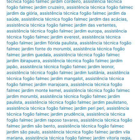
técnica fogão falmec jardim cordeiro
,
assistência técnica
fogão falmec jardim cruzeiro
,
assistência técnica fogão falmec
jardim da glória
,
assistência técnica fogão falmec jardim da
saúde
,
assistência técnica fogão falmec jardim das acácias
,
assistência técnica fogão falmec jardim das vertentes
,
assistência técnica fogão falmec jardim europa
,
assistência
técnica fogão falmec jardim everest
,
assistência técnica
fogão falmec jardim flórida paulista
,
assistência técnica fogão
falmec jardim fonte do morumbi
,
assistência técnica fogão
falmec jardim guedala
,
assistência técnica fogão falmec
jardim ibirapuera
,
assistência técnica fogão falmec jardim
japão
,
assistência técnica fogão falmec jardim leonor
,
assistência técnica fogão falmec jardim lusitânia
,
assistência
técnica fogão falmec jardim mangalot
,
assistência técnica
fogão falmec jardim marajoara
,
assistência técnica fogão
falmec jardim monte kemel
,
assistência técnica fogão falmec
jardim morumbi
,
assistência técnica fogão falmec jardim
paulista
,
assistência técnica fogão falmec jardim paulistano
,
assistência técnica fogão falmec jardim peri peri
,
assistência
técnica fogão falmec jardim prudência
,
assistência técnica
fogão falmec jardim raposo tavares
,
assistência técnica fogão
falmec jardim são bento
,
assistência técnica fogão falmec
jardim são paulo
,
assistência técnica fogão falmec jardim vila
mariana
,
assistência técnica fogão falmec jardim vitoria regia
,