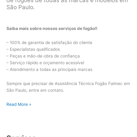
de fogões de todas as marcas e modelos em
São Paulo.
Saiba mais sobre nossos serviços de fogão!!
– 100% de garantia de satisfação do cliente
– Especialistas qualificados
– Peças e mão-de-obra de confiança
– Serviço rápido e orçamento acessível
– Atendimento a todas as principais marcas
Sempre que precisar de Assistência Técnica Fogão Falmec em
São Paulo, entre em contato.
Assistência
Read More »
Técnica
Fogão
Falmec