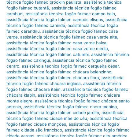
técnica fogão falmec brooklin paulista
,
assistência técnica
fogão falmec butantã
,
assistência técnica fogão falmec
cambuci
,
assistência técnica fogão falmec campo belo
,
assistência técnica fogão falmec campos elíseos
,
assistência
técnica fogão falmec canindé
,
assistência técnica fogão
falmec carandiru
,
assistência técnica fogão falmec casa
verde
,
assistência técnica fogão falmec casa verde alta
,
assistência técnica fogão falmec casa verde baixa
,
assistência técnica fogão falmec casa verde média
,
assistência técnica fogão falmec catumbi
,
assistência técnica
fogão falmec caxingui
,
assistência técnica fogão falmec
centro. assistência técnica fogão falmec cerqueira césar
,
assistência técnica fogão falmec chácara belenzinho
,
assistência técnica fogão falmec chácara flora
,
assistência
técnica fogão falmec chácara inglesa. assistência técnica
fogão falmec chácara itaim
,
assistência técnica fogão falmec
chácara klabin
,
assistência técnica fogão falmec chácara
monte alegre
,
assistência técnica fogão falmec chácara santo
antonio
,
assistência técnica fogão falmec chora menino
,
assistência técnica fogão falmec cidade jardim
,
assistência
técnica fogão falmec cidade mãe do céu
,
assistência técnica
fogão falmec cidade monções
,
assistência técnica fogão
falmec cidade são francisco
,
assistência técnica fogão falmec
cidade vargas
,
assistência técnica fogão falmec city américa
,