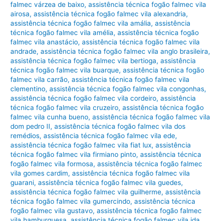
falmec várzea de baixo
,
assistência técnica fogão falmec vila
airosa
,
assistência técnica fogão falmec vila alexandria
,
assistência técnica fogão falmec vila amália
,
assistência
técnica fogão falmec vila amélia
,
assistência técnica fogão
falmec vila anastácio
,
assistência técnica fogão falmec vila
andrade
,
assistência técnica fogão falmec vila anglo brasileira
,
assistência técnica fogão falmec vila bertioga
,
assistência
técnica fogão falmec vila buarque
,
assistência técnica fogão
falmec vila carrão
,
assistência técnica fogão falmec vila
clementino
,
assistência técnica fogão falmec vila congonhas
,
assistência técnica fogão falmec vila cordeiro
,
assistência
técnica fogão falmec vila cruzeiro
,
assistência técnica fogão
falmec vila cunha bueno
,
assistência técnica fogão falmec vila
dom pedro II
,
assistência técnica fogão falmec vila dos
remédios
,
assistência técnica fogão falmec vila ede
,
assistência técnica fogão falmec vila fiat lux
,
assistência
técnica fogão falmec vila firmiano pinto
,
assistência técnica
fogão falmec vila formosa
,
assistência técnica fogão falmec
vila gomes cardim
,
assistência técnica fogão falmec vila
guarani
,
assistência técnica fogão falmec vila guedes
,
assistência técnica fogão falmec vila guilherme
,
assistência
técnica fogão falmec vila gumercindo
,
assistência técnica
fogão falmec vila gustavo
,
assistência técnica fogão falmec
vila hamburguesa
,
assistência técnica fogão falmec vila ida
,