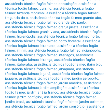
assistência técnica fogão falmec consolação
,
assistência
técnica fogão falmec cursino
,
assistência técnica fogão
falmec fazenda morumbi
,
assistência técnica fogão falmec
freguesia do ó
,
assistência técnica fogão falmec grande abc
,
assistência técnica fogão falmec grande são paulo
,
assistência técnica fogão falmec granja julieta
,
assistência
técnica fogão falmec granja viana
,
assistência técnica fogão
falmec higienópolis
,
assistência técnica fogão falmec horto
,
assistência técnica fogão falmec horto florestal
,
assistência
técnica fogão falmec ibirapuera
,
assistência técnica fogão
falmec imirim
,
assistência técnica fogão falmec indianópolis
,
assistência técnica fogão falmec interlagos
,
assistência
técnica fogão falmec ipiranga
,
assistência técnica fogão
falmec itaberaba
,
assistência técnica fogão falmec itaim bibi
,
assistência técnica fogão falmec jabaquara
,
assistência
técnica fogão falmec jaçanã
,
assistência técnica fogão falmec
jaguaré
,
assistência técnica fogão falmec jardim aeroporto
,
assistência técnica fogão falmec jardim américa
,
assistência
técnica fogão falmec jardim ampliação
,
assistência técnica
fogão falmec jardim anália franco
,
assistência técnica fogão
falmec jardim bonfiglioli
,
assistência técnica fogão falmec
jardim brasil
,
assistência técnica fogão falmec jardim colombo
,
assistência técnica fogão falmec jardim consórcio
,
assistência