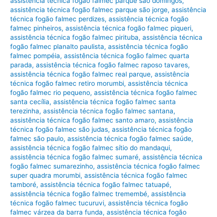
assistência técnica fogão falmec parque são domingos
,
assistência técnica fogão falmec parque são jorge
,
assistência
técnica fogão falmec perdizes
,
assistência técnica fogão
falmec pinheiros
,
assistência técnica fogão falmec piqueri
,
assistência técnica fogão falmec pirituba
,
assistência técnica
fogão falmec planalto paulista
,
assistência técnica fogão
falmec pompéia
,
assistência técnica fogão falmec quarta
parada
,
assistência técnica fogão falmec raposo tavares
,
assistência técnica fogão falmec real parque
,
assistência
técnica fogão falmec retiro morumbi
,
assistência técnica
fogão falmec rio pequeno
,
assistência técnica fogão falmec
santa cecília
,
assistência técnica fogão falmec santa
terezinha
,
assistência técnica fogão falmec santana
,
assistência técnica fogão falmec santo amaro
,
assistência
técnica fogão falmec são judas
,
assistência técnica fogão
falmec são paulo
,
assistência técnica fogão falmec saúde
,
assistência técnica fogão falmec sítio do mandaqui
,
assistência técnica fogão falmec sumaré
,
assistência técnica
fogão falmec sumarezinho
,
assistência técnica fogão falmec
super quadra morumbi
,
assistência técnica fogão falmec
tamboré
,
assistência técnica fogão falmec tatuapé
,
assistência técnica fogão falmec tremembé
,
assistência
técnica fogão falmec tucuruvi
,
assistência técnica fogão
falmec várzea da barra funda
,
assistência técnica fogão