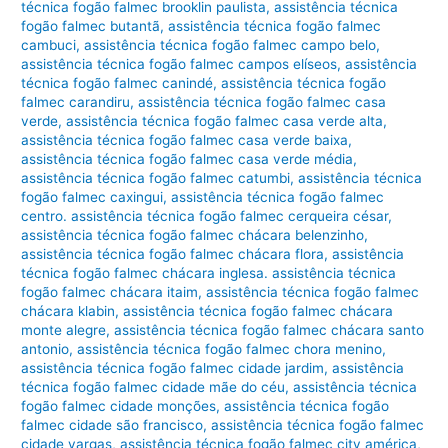
técnica fogão falmec brooklin paulista
,
assistência técnica
fogão falmec butantã
,
assistência técnica fogão falmec
cambuci
,
assistência técnica fogão falmec campo belo
,
assistência técnica fogão falmec campos elíseos
,
assistência
técnica fogão falmec canindé
,
assistência técnica fogão
falmec carandiru
,
assistência técnica fogão falmec casa
verde
,
assistência técnica fogão falmec casa verde alta
,
assistência técnica fogão falmec casa verde baixa
,
assistência técnica fogão falmec casa verde média
,
assistência técnica fogão falmec catumbi
,
assistência técnica
fogão falmec caxingui
,
assistência técnica fogão falmec
centro. assistência técnica fogão falmec cerqueira césar
,
assistência técnica fogão falmec chácara belenzinho
,
assistência técnica fogão falmec chácara flora
,
assistência
técnica fogão falmec chácara inglesa. assistência técnica
fogão falmec chácara itaim
,
assistência técnica fogão falmec
chácara klabin
,
assistência técnica fogão falmec chácara
monte alegre
,
assistência técnica fogão falmec chácara santo
antonio
,
assistência técnica fogão falmec chora menino
,
assistência técnica fogão falmec cidade jardim
,
assistência
técnica fogão falmec cidade mãe do céu
,
assistência técnica
fogão falmec cidade monções
,
assistência técnica fogão
falmec cidade são francisco
,
assistência técnica fogão falmec
cidade vargas
,
assistência técnica fogão falmec city américa
,