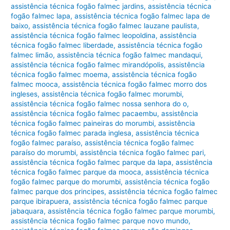
assistência técnica fogão falmec jardins
,
assistência técnica
fogão falmec lapa
,
assistência técnica fogão falmec lapa de
baixo
,
assistência técnica fogão falmec lauzane paulista
,
assistência técnica fogão falmec leopoldina
,
assistência
técnica fogão falmec liberdade
,
assistência técnica fogão
falmec limão
,
assistência técnica fogão falmec mandaqui
,
assistência técnica fogão falmec mirandópolis
,
assistência
técnica fogão falmec moema
,
assistência técnica fogão
falmec mooca
,
assistência técnica fogão falmec morro dos
ingleses
,
assistência técnica fogão falmec morumbi
,
assistência técnica fogão falmec nossa senhora do o
,
assistência técnica fogão falmec pacaembu
,
assistência
técnica fogão falmec paineiras do morumbi
,
assistência
técnica fogão falmec parada inglesa
,
assistência técnica
fogão falmec paraíso
,
assistência técnica fogão falmec
paraíso do morumbi
,
assistência técnica fogão falmec pari
,
assistência técnica fogão falmec parque da lapa
,
assistência
técnica fogão falmec parque da mooca
,
assistência técnica
fogão falmec parque do morumbi
,
assistência técnica fogão
falmec parque dos principes
,
assistência técnica fogão falmec
parque ibirapuera
,
assistência técnica fogão falmec parque
jabaquara
,
assistência técnica fogão falmec parque morumbi
,
assistência técnica fogão falmec parque novo mundo
,