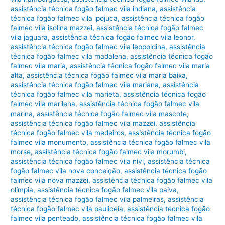
assistência técnica fogão falmec vila indiana
,
assistência
técnica fogão falmec vila ipojuca
,
assistência técnica fogão
falmec vila isolina mazzei
,
assistência técnica fogão falmec
vila jaguara
,
assistência técnica fogão falmec vila leonor
,
assistência técnica fogão falmec vila leopoldina
,
assistência
técnica fogão falmec vila madalena
,
assistência técnica fogão
falmec vila maria
,
assistência técnica fogão falmec vila maria
alta
,
assistência técnica fogão falmec vila maria baixa
,
assistência técnica fogão falmec vila mariana
,
assistência
técnica fogão falmec vila marieta
,
assistência técnica fogão
falmec vila marilena
,
assistência técnica fogão falmec vila
marina
,
assistência técnica fogão falmec vila mascote
,
assistência técnica fogão falmec vila mazzei
,
assistência
técnica fogão falmec vila medeiros
,
assistência técnica fogão
falmec vila monumento
,
assistência técnica fogão falmec vila
morse
,
assistência técnica fogão falmec vila morumbi
,
assistência técnica fogão falmec vila nivi
,
assistência técnica
fogão falmec vila nova conceição
,
assistência técnica fogão
falmec vila nova mazzei
,
assistência técnica fogão falmec vila
olímpia
,
assistência técnica fogão falmec vila paiva
,
assistência técnica fogão falmec vila palmeiras
,
assistência
técnica fogão falmec vila pauliceia
,
assistência técnica fogão
falmec vila penteado
,
assistência técnica fogão falmec vila