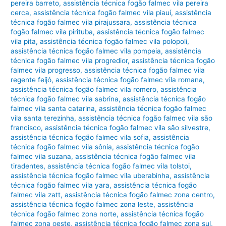
pereira barreto
,
assistência técnica fogão falmec vila pereira
cerca
,
assistência técnica fogão falmec vila piauí
,
assistência
técnica fogão falmec vila pirajussara
,
assistência técnica
fogão falmec vila pirituba
,
assistência técnica fogão falmec
vila pita
,
assistência técnica fogão falmec vila polopoli
,
assistência técnica fogão falmec vila pompeia
,
assistência
técnica fogão falmec vila progredior
,
assistência técnica fogão
falmec vila progresso
,
assistência técnica fogão falmec vila
regente feijó
,
assistência técnica fogão falmec vila romana
,
assistência técnica fogão falmec vila romero
,
assistência
técnica fogão falmec vila sabrina
,
assistência técnica fogão
falmec vila santa catarina
,
assistência técnica fogão falmec
vila santa terezinha
,
assistência técnica fogão falmec vila são
francisco
,
assistência técnica fogão falmec vila são silvestre
,
assistência técnica fogão falmec vila sofia
,
assistência
técnica fogão falmec vila sônia
,
assistência técnica fogão
falmec vila suzana
,
assistência técnica fogão falmec vila
tiradentes
,
assistência técnica fogão falmec vila tolstoi
,
assistência técnica fogão falmec vila uberabinha
,
assistência
técnica fogão falmec vila yara
,
assistência técnica fogão
falmec vila zatt
,
assistência técnica fogão falmec zona centro
,
assistência técnica fogão falmec zona leste
,
assistência
técnica fogão falmec zona norte
,
assistência técnica fogão
falmec zona oeste
,
assistência técnica fogão falmec zona sul
,