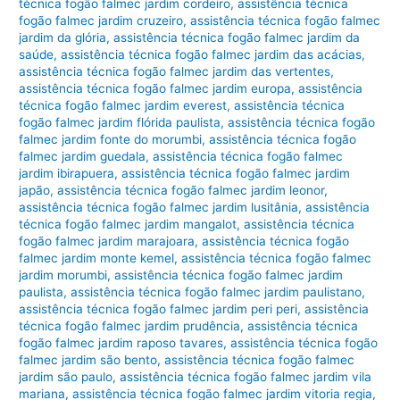
técnica fogão falmec jardim cordeiro
,
assistência técnica
fogão falmec jardim cruzeiro
,
assistência técnica fogão falmec
jardim da glória
,
assistência técnica fogão falmec jardim da
saúde
,
assistência técnica fogão falmec jardim das acácias
,
assistência técnica fogão falmec jardim das vertentes
,
assistência técnica fogão falmec jardim europa
,
assistência
técnica fogão falmec jardim everest
,
assistência técnica
fogão falmec jardim flórida paulista
,
assistência técnica fogão
falmec jardim fonte do morumbi
,
assistência técnica fogão
falmec jardim guedala
,
assistência técnica fogão falmec
jardim ibirapuera
,
assistência técnica fogão falmec jardim
japão
,
assistência técnica fogão falmec jardim leonor
,
assistência técnica fogão falmec jardim lusitânia
,
assistência
técnica fogão falmec jardim mangalot
,
assistência técnica
fogão falmec jardim marajoara
,
assistência técnica fogão
falmec jardim monte kemel
,
assistência técnica fogão falmec
jardim morumbi
,
assistência técnica fogão falmec jardim
paulista
,
assistência técnica fogão falmec jardim paulistano
,
assistência técnica fogão falmec jardim peri peri
,
assistência
técnica fogão falmec jardim prudência
,
assistência técnica
fogão falmec jardim raposo tavares
,
assistência técnica fogão
falmec jardim são bento
,
assistência técnica fogão falmec
jardim são paulo
,
assistência técnica fogão falmec jardim vila
mariana
,
assistência técnica fogão falmec jardim vitoria regia
,