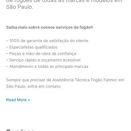
de fogões de todas as marcas e modelos em
São Paulo.
Saiba mais sobre nossos serviços de fogão!!
– 100% de garantia de satisfação do cliente
– Especialistas qualificados
– Peças e mão-de-obra de confiança
– Serviço rápido e orçamento acessível
– Atendimento a todas as principais marcas
Sempre que precisar de Assistência Técnica Fogão Falmec em
São Paulo, entre em contato.
Assistência
Read More »
Técnica
Fogão
Falmec