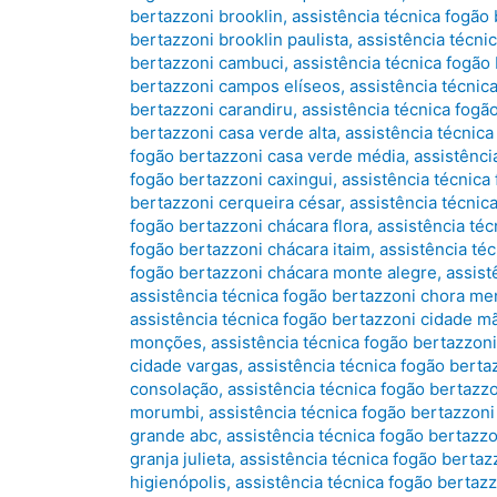
bertazzoni brooklin
,
assistência técnica fogão
bertazzoni brooklin paulista
,
assistência técni
bertazzoni cambuci
,
assistência técnica fogão
bertazzoni campos elíseos
,
assistência técnic
bertazzoni carandiru
,
assistência técnica fogã
bertazzoni casa verde alta
,
assistência técnica
fogão bertazzoni casa verde média
,
assistênci
fogão bertazzoni caxingui
,
assistência técnica
bertazzoni cerqueira césar
,
assistência técnic
fogão bertazzoni chácara flora
,
assistência téc
fogão bertazzoni chácara itaim
,
assistência té
fogão bertazzoni chácara monte alegre
,
assist
assistência técnica fogão bertazzoni chora me
assistência técnica fogão bertazzoni cidade m
monções
,
assistência técnica fogão bertazzoni
cidade vargas
,
assistência técnica fogão berta
consolação
,
assistência técnica fogão bertazz
morumbi
,
assistência técnica fogão bertazzoni
grande abc
,
assistência técnica fogão bertazz
granja julieta
,
assistência técnica fogão bertaz
higienópolis
,
assistência técnica fogão bertaz