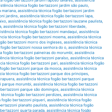
ca fogão bertazzoni jardim raposo tavares
,
assistência
istência técnica fogão bertazzoni jardim são paulo
,
a mariana
,
assistência técnica fogão bertazzoni jardim
oni jardins
,
assistência técnica fogão bertazzoni lapa
,
aixo
,
assistência técnica fogão bertazzoni lauzane paulista
,
a
,
assistência técnica fogão bertazzoni liberdade
,
istência técnica fogão bertazzoni mandaqui
,
assistência
ência técnica fogão bertazzoni moema
,
assistência técnica
fogão bertazzoni morro dos ingleses
,
assistência técnica
a fogão bertazzoni nossa senhora do o
,
assistência técnica
ca fogão bertazzoni paineiras do morumbi
,
assistência
tência técnica fogão bertazzoni paraíso
,
assistência técnica
cia técnica fogão bertazzoni pari
,
assistência técnica fogão
a fogão bertazzoni parque da mooca
,
assistência técnica
cia técnica fogão bertazzoni parque dos principes
,
irapuera
,
assistência técnica fogão bertazzoni parque
ni parque morumbi
,
assistência técnica fogão bertazzoni
o bertazzoni parque são domingos
,
assistência técnica
a técnica fogão bertazzoni perdizes
,
assistência técnica
a fogão bertazzoni piqueri
,
assistência técnica fogão
ertazzoni planalto paulista
,
assistência técnica fogão
 bertazzoni quarta parada
,
assistência técnica fogão