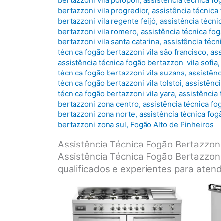
bertazzoni vila polopoli
,
assistência técnica fo
bertazzoni vila progredior
,
assistência técnica
bertazzoni vila regente feijó
,
assistência técni
bertazzoni vila romero
,
assistência técnica fog
bertazzoni vila santa catarina
,
assistência técn
técnica fogão bertazzoni vila são francisco
,
ass
assistência técnica fogão bertazzoni vila sofia
técnica fogão bertazzoni vila suzana
,
assistênc
técnica fogão bertazzoni vila tolstoi
,
assistênci
técnica fogão bertazzoni vila yara
,
assistência 
bertazzoni zona centro
,
assistência técnica fo
bertazzoni zona norte
,
assistência técnica fo
bertazzoni zona sul
,
Fogão Alto de Pinheiros
Assistência Técnica Fogão Bertazzo
Assistência Técnica Fogão Bertazzoni
qualificados e experientes para aten