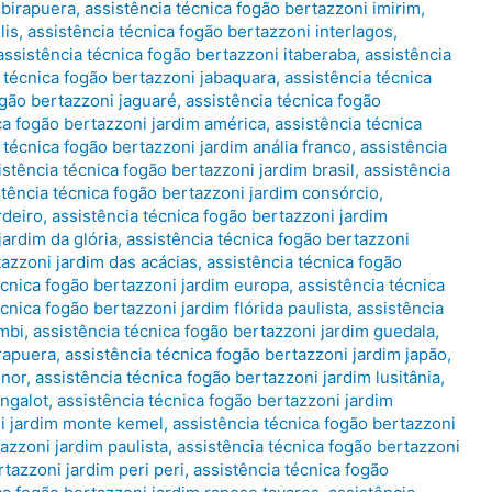
ibirapuera
,
assistência técnica fogão bertazzoni imirim
,
lis
,
assistência técnica fogão bertazzoni interlagos
,
assistência técnica fogão bertazzoni itaberaba
,
assistência
 técnica fogão bertazzoni jabaquara
,
assistência técnica
ogão bertazzoni jaguaré
,
assistência técnica fogão
ca fogão bertazzoni jardim américa
,
assistência técnica
 técnica fogão bertazzoni jardim anália franco
,
assistência
istência técnica fogão bertazzoni jardim brasil
,
assistência
stência técnica fogão bertazzoni jardim consórcio
,
rdeiro
,
assistência técnica fogão bertazzoni jardim
jardim da glória
,
assistência técnica fogão bertazzoni
tazzoni jardim das acácias
,
assistência técnica fogão
écnica fogão bertazzoni jardim europa
,
assistência técnica
cnica fogão bertazzoni jardim flórida paulista
,
assistência
mbi
,
assistência técnica fogão bertazzoni jardim guedala
,
irapuera
,
assistência técnica fogão bertazzoni jardim japão
,
onor
,
assistência técnica fogão bertazzoni jardim lusitânia
,
angalot
,
assistência técnica fogão bertazzoni jardim
ni jardim monte kemel
,
assistência técnica fogão bertazzoni
azzoni jardim paulista
,
assistência técnica fogão bertazzoni
rtazzoni jardim peri peri
,
assistência técnica fogão