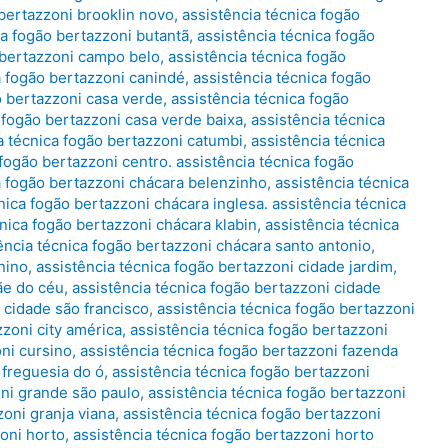
 bertazzoni brooklin novo
,
assistência técnica fogão
ca fogão bertazzoni butantã
,
assistência técnica fogão
 bertazzoni campo belo
,
assistência técnica fogão
a fogão bertazzoni canindé
,
assistência técnica fogão
o bertazzoni casa verde
,
assistência técnica fogão
 fogão bertazzoni casa verde baixa
,
assistência técnica
a técnica fogão bertazzoni catumbi
,
assistência técnica
 fogão bertazzoni centro. assistência técnica fogão
a fogão bertazzoni chácara belenzinho
,
assistência técnica
nica fogão bertazzoni chácara inglesa. assistência técnica
cnica fogão bertazzoni chácara klabin
,
assistência técnica
ência técnica fogão bertazzoni chácara santo antonio
,
nino
,
assistência técnica fogão bertazzoni cidade jardim
,
ãe do céu
,
assistência técnica fogão bertazzoni cidade
 cidade são francisco
,
assistência técnica fogão bertazzoni
zzoni city américa
,
assistência técnica fogão bertazzoni
oni cursino
,
assistência técnica fogão bertazzoni fazenda
 freguesia do ó
,
assistência técnica fogão bertazzoni
oni grande são paulo
,
assistência técnica fogão bertazzoni
zoni granja viana
,
assistência técnica fogão bertazzoni
zoni horto
,
assistência técnica fogão bertazzoni horto