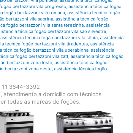
gão bertazzoni vila pompeia
,
assistência técnica fogão
 fogão bertazzoni vila progresso
,
assistência técnica fogão
ca fogão bertazzoni vila romana
,
assistência técnica fogão
ão bertazzoni vila sabrina
,
assistência técnica fogão
ica fogão bertazzoni vila santa terezinha
,
assistência
istência técnica fogão bertazzoni vila são silvestre
,
,
assistência técnica fogão bertazzoni vila sônia
,
assistência
ia técnica fogão bertazzoni vila tiradentes
,
assistência
a técnica fogão bertazzoni vila uberabinha
,
assistência
técnica fogão bertazzoni vila zatt
,
assistência técnica fogão
gão bertazzoni zona leste
,
assistência técnica fogão
gão bertazzoni zona oeste
,
assistência técnica fogão
ni 11 3644-3392
, atendimento a domicílio com técnicos
der todas as marcas de fogões.