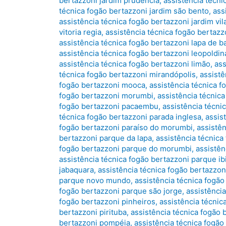
bertazzoni jardim prudência
,
assistência técni
técnica fogão bertazzoni jardim são bento
,
ass
assistência técnica fogão bertazzoni jardim vil
vitoria regia
,
assistência técnica fogão bertazz
assistência técnica fogão bertazzoni lapa de b
assistência técnica fogão bertazzoni leopoldin
assistência técnica fogão bertazzoni limão
,
ass
técnica fogão bertazzoni mirandópolis
,
assist
fogão bertazzoni mooca
,
assistência técnica 
fogão bertazzoni morumbi
,
assistência técnic
fogão bertazzoni pacaembu
,
assistência técni
técnica fogão bertazzoni parada inglesa
,
assis
fogão bertazzoni paraíso do morumbi
,
assistên
bertazzoni parque da lapa
,
assistência técnic
fogão bertazzoni parque do morumbi
,
assistên
assistência técnica fogão bertazzoni parque ib
jabaquara
,
assistência técnica fogão bertazzo
parque novo mundo
,
assistência técnica fogã
fogão bertazzoni parque são jorge
,
assistênci
fogão bertazzoni pinheiros
,
assistência técnic
bertazzoni pirituba
,
assistência técnica fogão b
bertazzoni pompéia
,
assistência técnica fogão