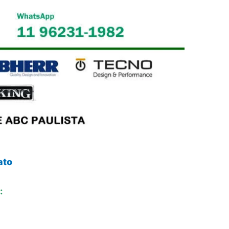
ato
: