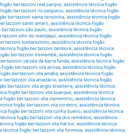
 fogão bertazzoni real parque
,
assistência técnica fogão
a fogão bertazzoni rio pequeno
,
assistência técnica fogão
ogão bertazzoni santa terezinha
,
assistência técnica fogão
 bertazzoni santo amaro
,
assistência técnica fogão
o bertazzoni são paulo
,
assistência técnica fogão
ertazzoni sítio do mandaqui
,
assistência técnica fogão
 bertazzoni sumarezinho
,
assistência técnica fogão
 técnica fogão bertazzoni tamboré
,
assistência técnica
 fogão bertazzoni tremembé
,
assistência técnica fogão
 bertazzoni várzea da barra funda
,
assistência técnica fogão
 fogão bertazzoni vila airosa
,
assistência técnica fogão
fogão bertazzoni vila amália
,
assistência técnica fogão
o bertazzoni vila anastácio
,
assistência técnica fogão
gão bertazzoni vila anglo brasileira
,
assistência técnica
nica fogão bertazzoni vila buarque
,
assistência técnica
ca fogão bertazzoni vila clementino
,
assistência técnica
écnica fogão bertazzoni vila cordeiro
,
assistência técnica
nica fogão bertazzoni vila cunha bueno
,
assistência técnica
 técnica fogão bertazzoni vila dos remédios
,
assistência
écnica fogão bertazzoni vila fiat lux
,
assistência técnica
a técnica fogão bertazzoni vila formosa
,
assistência técnica