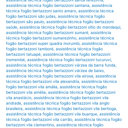
assistência técnica fogão bertazzoni santana
,
assistência
técnica fogão bertazzoni santo amaro
,
assistência técnica
fogão bertazzoni são judas
,
assistência técnica fogão
bertazzoni são paulo
,
assistência técnica fogão bertazzoni
saúde
,
assistência técnica fogão bertazzoni sítio do mandaqui
,
assistência técnica fogão bertazzoni sumaré
,
assistência
técnica fogão bertazzoni sumarezinho
,
assistência técnica
fogão bertazzoni super quadra morumbi
,
assistência técnica
fogão bertazzoni tamboré
,
assistência técnica fogão
bertazzoni tatuapé
,
assistência técnica fogão bertazzoni
tremembé
,
assistência técnica fogão bertazzoni tucuruvi
,
assistência técnica fogão bertazzoni várzea da barra funda
,
assistência técnica fogão bertazzoni várzea de baixo
,
assistência técnica fogão bertazzoni vila airosa
,
assistência
técnica fogão bertazzoni vila alexandria
,
assistência técnica
fogão bertazzoni vila amália
,
assistência técnica fogão
bertazzoni vila amélia
,
assistência técnica fogão bertazzoni
vila anastácio
,
assistência técnica fogão bertazzoni vila
andrade
,
assistência técnica fogão bertazzoni vila anglo
brasileira
,
assistência técnica fogão bertazzoni vila bertioga
,
assistência técnica fogão bertazzoni vila buarque
,
assistência
técnica fogão bertazzoni vila carrão
,
assistência técnica fogão
bertazzoni vila clementino
,
assistência técnica fogão