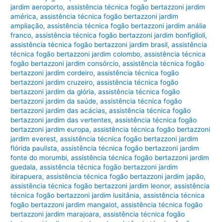
jardim aeroporto
,
assistência técnica fogão bertazzoni jardim
américa
,
assistência técnica fogão bertazzoni jardim
ampliação
,
assistência técnica fogão bertazzoni jardim anália
franco
,
assistência técnica fogão bertazzoni jardim bonfiglioli
,
assistência técnica fogão bertazzoni jardim brasil
,
assistência
técnica fogão bertazzoni jardim colombo
,
assistência técnica
fogão bertazzoni jardim consórcio
,
assistência técnica fogão
bertazzoni jardim cordeiro
,
assistência técnica fogão
bertazzoni jardim cruzeiro
,
assistência técnica fogão
bertazzoni jardim da glória
,
assistência técnica fogão
bertazzoni jardim da saúde
,
assistência técnica fogão
bertazzoni jardim das acácias
,
assistência técnica fogão
bertazzoni jardim das vertentes
,
assistência técnica fogão
bertazzoni jardim europa
,
assistência técnica fogão bertazzoni
jardim everest
,
assistência técnica fogão bertazzoni jardim
flórida paulista
,
assistência técnica fogão bertazzoni jardim
fonte do morumbi
,
assistência técnica fogão bertazzoni jardim
guedala
,
assistência técnica fogão bertazzoni jardim
ibirapuera
,
assistência técnica fogão bertazzoni jardim japão
,
assistência técnica fogão bertazzoni jardim leonor
,
assistência
técnica fogão bertazzoni jardim lusitânia
,
assistência técnica
fogão bertazzoni jardim mangalot
,
assistência técnica fogão
bertazzoni jardim marajoara
,
assistência técnica fogão