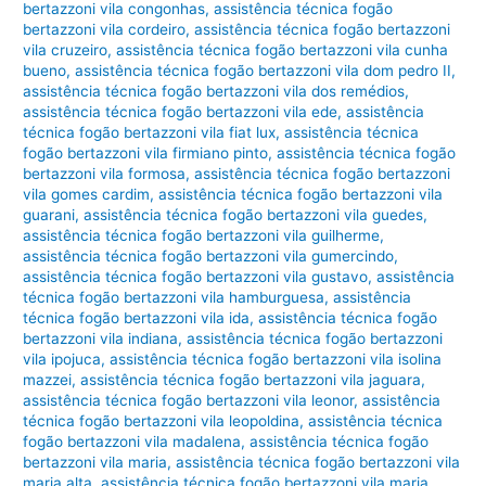
bertazzoni vila congonhas
,
assistência técnica fogão
bertazzoni vila cordeiro
,
assistência técnica fogão bertazzoni
vila cruzeiro
,
assistência técnica fogão bertazzoni vila cunha
bueno
,
assistência técnica fogão bertazzoni vila dom pedro II
,
assistência técnica fogão bertazzoni vila dos remédios
,
assistência técnica fogão bertazzoni vila ede
,
assistência
técnica fogão bertazzoni vila fiat lux
,
assistência técnica
fogão bertazzoni vila firmiano pinto
,
assistência técnica fogão
bertazzoni vila formosa
,
assistência técnica fogão bertazzoni
vila gomes cardim
,
assistência técnica fogão bertazzoni vila
guarani
,
assistência técnica fogão bertazzoni vila guedes
,
assistência técnica fogão bertazzoni vila guilherme
,
assistência técnica fogão bertazzoni vila gumercindo
,
assistência técnica fogão bertazzoni vila gustavo
,
assistência
técnica fogão bertazzoni vila hamburguesa
,
assistência
técnica fogão bertazzoni vila ida
,
assistência técnica fogão
bertazzoni vila indiana
,
assistência técnica fogão bertazzoni
vila ipojuca
,
assistência técnica fogão bertazzoni vila isolina
mazzei
,
assistência técnica fogão bertazzoni vila jaguara
,
assistência técnica fogão bertazzoni vila leonor
,
assistência
técnica fogão bertazzoni vila leopoldina
,
assistência técnica
fogão bertazzoni vila madalena
,
assistência técnica fogão
bertazzoni vila maria
,
assistência técnica fogão bertazzoni vila
maria alta
,
assistência técnica fogão bertazzoni vila maria