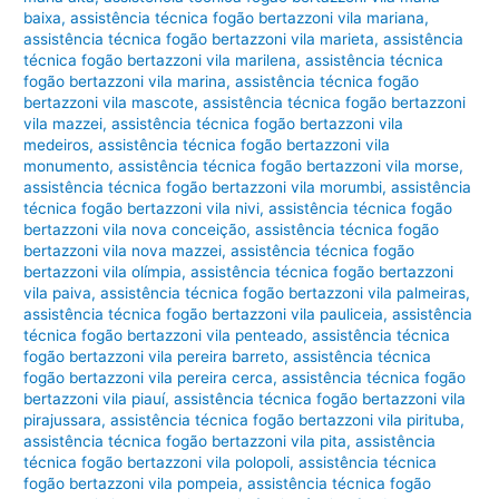
baixa
,
assistência técnica fogão bertazzoni vila mariana
,
assistência técnica fogão bertazzoni vila marieta
,
assistência
técnica fogão bertazzoni vila marilena
,
assistência técnica
fogão bertazzoni vila marina
,
assistência técnica fogão
bertazzoni vila mascote
,
assistência técnica fogão bertazzoni
vila mazzei
,
assistência técnica fogão bertazzoni vila
medeiros
,
assistência técnica fogão bertazzoni vila
monumento
,
assistência técnica fogão bertazzoni vila morse
,
assistência técnica fogão bertazzoni vila morumbi
,
assistência
técnica fogão bertazzoni vila nivi
,
assistência técnica fogão
bertazzoni vila nova conceição
,
assistência técnica fogão
bertazzoni vila nova mazzei
,
assistência técnica fogão
bertazzoni vila olímpia
,
assistência técnica fogão bertazzoni
vila paiva
,
assistência técnica fogão bertazzoni vila palmeiras
,
assistência técnica fogão bertazzoni vila pauliceia
,
assistência
técnica fogão bertazzoni vila penteado
,
assistência técnica
fogão bertazzoni vila pereira barreto
,
assistência técnica
fogão bertazzoni vila pereira cerca
,
assistência técnica fogão
bertazzoni vila piauí
,
assistência técnica fogão bertazzoni vila
pirajussara
,
assistência técnica fogão bertazzoni vila pirituba
,
assistência técnica fogão bertazzoni vila pita
,
assistência
técnica fogão bertazzoni vila polopoli
,
assistência técnica
fogão bertazzoni vila pompeia
,
assistência técnica fogão