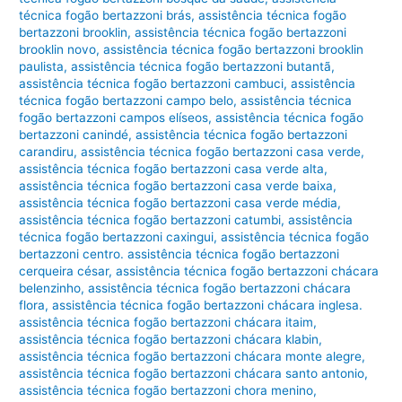
técnica fogão bertazzoni brás
,
assistência técnica fogão
bertazzoni brooklin
,
assistência técnica fogão bertazzoni
brooklin novo
,
assistência técnica fogão bertazzoni brooklin
paulista
,
assistência técnica fogão bertazzoni butantã
,
assistência técnica fogão bertazzoni cambuci
,
assistência
técnica fogão bertazzoni campo belo
,
assistência técnica
fogão bertazzoni campos elíseos
,
assistência técnica fogão
bertazzoni canindé
,
assistência técnica fogão bertazzoni
carandiru
,
assistência técnica fogão bertazzoni casa verde
,
assistência técnica fogão bertazzoni casa verde alta
,
assistência técnica fogão bertazzoni casa verde baixa
,
assistência técnica fogão bertazzoni casa verde média
,
assistência técnica fogão bertazzoni catumbi
,
assistência
técnica fogão bertazzoni caxingui
,
assistência técnica fogão
bertazzoni centro. assistência técnica fogão bertazzoni
cerqueira césar
,
assistência técnica fogão bertazzoni chácara
belenzinho
,
assistência técnica fogão bertazzoni chácara
flora
,
assistência técnica fogão bertazzoni chácara inglesa.
assistência técnica fogão bertazzoni chácara itaim
,
assistência técnica fogão bertazzoni chácara klabin
,
assistência técnica fogão bertazzoni chácara monte alegre
,
assistência técnica fogão bertazzoni chácara santo antonio
,
assistência técnica fogão bertazzoni chora menino
,