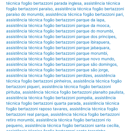
técnica fogão bertazzoni parada inglesa
,
assistência técnica
fogão bertazzoni paraíso
,
assistência técnica fogão bertazzoni
paraíso do morumbi
,
assistência técnica fogão bertazzoni pari
,
assistência técnica fogão bertazzoni parque da lapa
,
assistência técnica fogão bertazzoni parque da mooca
,
assistência técnica fogão bertazzoni parque do morumbi
,
assistência técnica fogão bertazzoni parque dos principes
,
assistência técnica fogão bertazzoni parque ibirapuera
,
assistência técnica fogão bertazzoni parque jabaquara
,
assistência técnica fogão bertazzoni parque morumbi
,
assistência técnica fogão bertazzoni parque novo mundo
,
assistência técnica fogão bertazzoni parque são domingos
,
assistência técnica fogão bertazzoni parque são jorge
,
assistência técnica fogão bertazzoni perdizes
,
assistência
técnica fogão bertazzoni pinheiros
,
assistência técnica fogão
bertazzoni piqueri
,
assistência técnica fogão bertazzoni
pirituba
,
assistência técnica fogão bertazzoni planalto paulista
,
assistência técnica fogão bertazzoni pompéia
,
assistência
técnica fogão bertazzoni quarta parada
,
assistência técnica
fogão bertazzoni raposo tavares
,
assistência técnica fogão
bertazzoni real parque
,
assistência técnica fogão bertazzoni
retiro morumbi
,
assistência técnica fogão bertazzoni rio
pequeno
,
assistência técnica fogão bertazzoni santa cecília
,
assistência técnica fogão bertazzoni santa terezinha
,