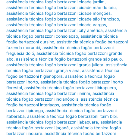
assistência técnica fogão bertazzoni cidade jardim
,
assistência técnica fogão bertazzoni cidade mãe do céu
,
assistência técnica fogão bertazzoni cidade monções
,
assistência técnica fogão bertazzoni cidade são francisco
,
assistência técnica fogão bertazzoni cidade vargas
,
assistência técnica fogão bertazzoni city américa
,
assistência
técnica fogão bertazzoni consolação
,
assistência técnica
fogão bertazzoni cursino
,
assistência técnica fogão bertazzoni
fazenda morumbi
,
assistência técnica fogão bertazzoni
freguesia do ó
,
assistência técnica fogão bertazzoni grande
abc
,
assistência técnica fogão bertazzoni grande são paulo
,
assistência técnica fogão bertazzoni granja julieta
,
assistência
técnica fogão bertazzoni granja viana
,
assistência técnica
fogão bertazzoni higienópolis
,
assistência técnica fogão
bertazzoni horto
,
assistência técnica fogão bertazzoni horto
florestal
,
assistência técnica fogão bertazzoni ibirapuera
,
assistência técnica fogão bertazzoni imirim
,
assistência
técnica fogão bertazzoni indianópolis
,
assistência técnica
fogão bertazzoni interlagos
,
assistência técnica fogão
bertazzoni ipiranga
,
assistência técnica fogão bertazzoni
itaberaba
,
assistência técnica fogão bertazzoni itaim bibi
,
assistência técnica fogão bertazzoni jabaquara
,
assistência
técnica fogão bertazzoni jaçanã
,
assistência técnica fogão
bertazzoni jaguaré
,
assistência técnica fogão bertazzoni