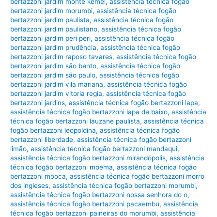
bertazzoni jardim monte kemel
,
assistência técnica fogão
bertazzoni jardim morumbi
,
assistência técnica fogão
bertazzoni jardim paulista
,
assistência técnica fogão
bertazzoni jardim paulistano
,
assistência técnica fogão
bertazzoni jardim peri peri
,
assistência técnica fogão
bertazzoni jardim prudência
,
assistência técnica fogão
bertazzoni jardim raposo tavares
,
assistência técnica fogão
bertazzoni jardim são bento
,
assistência técnica fogão
bertazzoni jardim são paulo
,
assistência técnica fogão
bertazzoni jardim vila mariana
,
assistência técnica fogão
bertazzoni jardim vitoria regia
,
assistência técnica fogão
bertazzoni jardins
,
assistência técnica fogão bertazzoni lapa
,
assistência técnica fogão bertazzoni lapa de baixo
,
assistência
técnica fogão bertazzoni lauzane paulista
,
assistência técnica
fogão bertazzoni leopoldina
,
assistência técnica fogão
bertazzoni liberdade
,
assistência técnica fogão bertazzoni
limão
,
assistência técnica fogão bertazzoni mandaqui
,
assistência técnica fogão bertazzoni mirandópolis
,
assistência
técnica fogão bertazzoni moema
,
assistência técnica fogão
bertazzoni mooca
,
assistência técnica fogão bertazzoni morro
dos ingleses
,
assistência técnica fogão bertazzoni morumbi
,
assistência técnica fogão bertazzoni nossa senhora do o
,
assistência técnica fogão bertazzoni pacaembu
,
assistência
técnica fogão bertazzoni paineiras do morumbi
,
assistência