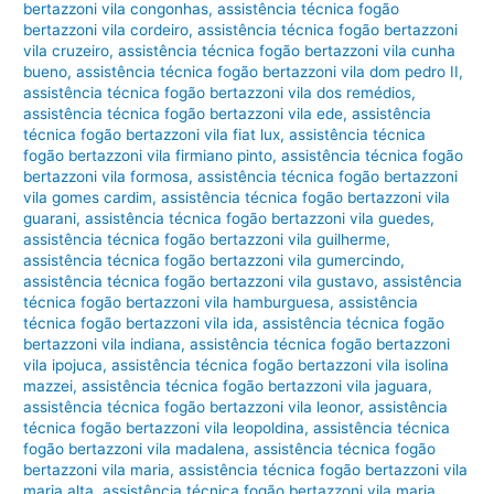
bertazzoni vila congonhas
,
assistência técnica fogão
bertazzoni vila cordeiro
,
assistência técnica fogão bertazzoni
vila cruzeiro
,
assistência técnica fogão bertazzoni vila cunha
bueno
,
assistência técnica fogão bertazzoni vila dom pedro II
,
assistência técnica fogão bertazzoni vila dos remédios
,
assistência técnica fogão bertazzoni vila ede
,
assistência
técnica fogão bertazzoni vila fiat lux
,
assistência técnica
fogão bertazzoni vila firmiano pinto
,
assistência técnica fogão
bertazzoni vila formosa
,
assistência técnica fogão bertazzoni
vila gomes cardim
,
assistência técnica fogão bertazzoni vila
guarani
,
assistência técnica fogão bertazzoni vila guedes
,
assistência técnica fogão bertazzoni vila guilherme
,
assistência técnica fogão bertazzoni vila gumercindo
,
assistência técnica fogão bertazzoni vila gustavo
,
assistência
técnica fogão bertazzoni vila hamburguesa
,
assistência
técnica fogão bertazzoni vila ida
,
assistência técnica fogão
bertazzoni vila indiana
,
assistência técnica fogão bertazzoni
vila ipojuca
,
assistência técnica fogão bertazzoni vila isolina
mazzei
,
assistência técnica fogão bertazzoni vila jaguara
,
assistência técnica fogão bertazzoni vila leonor
,
assistência
técnica fogão bertazzoni vila leopoldina
,
assistência técnica
fogão bertazzoni vila madalena
,
assistência técnica fogão
bertazzoni vila maria
,
assistência técnica fogão bertazzoni vila
maria alta
,
assistência técnica fogão bertazzoni vila maria