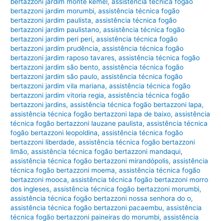
bertazzoni jardim monte kemel
,
assistência técnica fogão
bertazzoni jardim morumbi
,
assistência técnica fogão
bertazzoni jardim paulista
,
assistência técnica fogão
bertazzoni jardim paulistano
,
assistência técnica fogão
bertazzoni jardim peri peri
,
assistência técnica fogão
bertazzoni jardim prudência
,
assistência técnica fogão
bertazzoni jardim raposo tavares
,
assistência técnica fogão
bertazzoni jardim são bento
,
assistência técnica fogão
bertazzoni jardim são paulo
,
assistência técnica fogão
bertazzoni jardim vila mariana
,
assistência técnica fogão
bertazzoni jardim vitoria regia
,
assistência técnica fogão
bertazzoni jardins
,
assistência técnica fogão bertazzoni lapa
,
assistência técnica fogão bertazzoni lapa de baixo
,
assistência
técnica fogão bertazzoni lauzane paulista
,
assistência técnica
fogão bertazzoni leopoldina
,
assistência técnica fogão
bertazzoni liberdade
,
assistência técnica fogão bertazzoni
limão
,
assistência técnica fogão bertazzoni mandaqui
,
assistência técnica fogão bertazzoni mirandópolis
,
assistência
técnica fogão bertazzoni moema
,
assistência técnica fogão
bertazzoni mooca
,
assistência técnica fogão bertazzoni morro
dos ingleses
,
assistência técnica fogão bertazzoni morumbi
,
assistência técnica fogão bertazzoni nossa senhora do o
,
assistência técnica fogão bertazzoni pacaembu
,
assistência
técnica fogão bertazzoni paineiras do morumbi
,
assistência