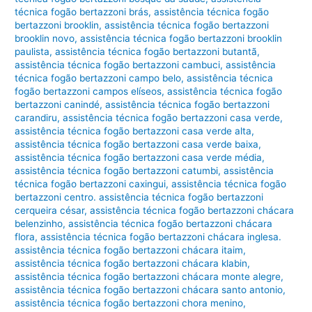
técnica fogão bertazzoni brás
,
assistência técnica fogão
bertazzoni brooklin
,
assistência técnica fogão bertazzoni
brooklin novo
,
assistência técnica fogão bertazzoni brooklin
paulista
,
assistência técnica fogão bertazzoni butantã
,
assistência técnica fogão bertazzoni cambuci
,
assistência
técnica fogão bertazzoni campo belo
,
assistência técnica
fogão bertazzoni campos elíseos
,
assistência técnica fogão
bertazzoni canindé
,
assistência técnica fogão bertazzoni
carandiru
,
assistência técnica fogão bertazzoni casa verde
,
assistência técnica fogão bertazzoni casa verde alta
,
assistência técnica fogão bertazzoni casa verde baixa
,
assistência técnica fogão bertazzoni casa verde média
,
assistência técnica fogão bertazzoni catumbi
,
assistência
técnica fogão bertazzoni caxingui
,
assistência técnica fogão
bertazzoni centro. assistência técnica fogão bertazzoni
cerqueira césar
,
assistência técnica fogão bertazzoni chácara
belenzinho
,
assistência técnica fogão bertazzoni chácara
flora
,
assistência técnica fogão bertazzoni chácara inglesa.
assistência técnica fogão bertazzoni chácara itaim
,
assistência técnica fogão bertazzoni chácara klabin
,
assistência técnica fogão bertazzoni chácara monte alegre
,
assistência técnica fogão bertazzoni chácara santo antonio
,
assistência técnica fogão bertazzoni chora menino
,