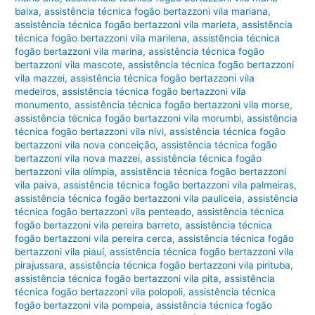
baixa
,
assistência técnica fogão bertazzoni vila mariana
,
assistência técnica fogão bertazzoni vila marieta
,
assistência
técnica fogão bertazzoni vila marilena
,
assistência técnica
fogão bertazzoni vila marina
,
assistência técnica fogão
bertazzoni vila mascote
,
assistência técnica fogão bertazzoni
vila mazzei
,
assistência técnica fogão bertazzoni vila
medeiros
,
assistência técnica fogão bertazzoni vila
monumento
,
assistência técnica fogão bertazzoni vila morse
,
assistência técnica fogão bertazzoni vila morumbi
,
assistência
técnica fogão bertazzoni vila nivi
,
assistência técnica fogão
bertazzoni vila nova conceição
,
assistência técnica fogão
bertazzoni vila nova mazzei
,
assistência técnica fogão
bertazzoni vila olímpia
,
assistência técnica fogão bertazzoni
vila paiva
,
assistência técnica fogão bertazzoni vila palmeiras
,
assistência técnica fogão bertazzoni vila pauliceia
,
assistência
técnica fogão bertazzoni vila penteado
,
assistência técnica
fogão bertazzoni vila pereira barreto
,
assistência técnica
fogão bertazzoni vila pereira cerca
,
assistência técnica fogão
bertazzoni vila piauí
,
assistência técnica fogão bertazzoni vila
pirajussara
,
assistência técnica fogão bertazzoni vila pirituba
,
assistência técnica fogão bertazzoni vila pita
,
assistência
técnica fogão bertazzoni vila polopoli
,
assistência técnica
fogão bertazzoni vila pompeia
,
assistência técnica fogão