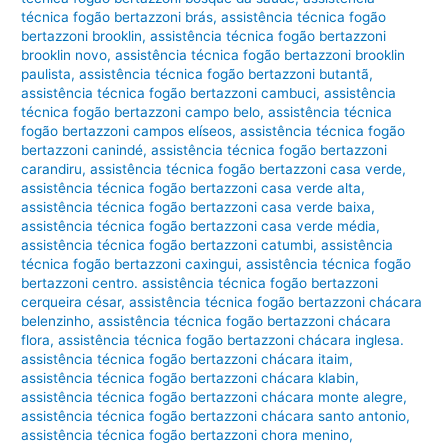
técnica fogão bertazzoni brás
,
assistência técnica fogão
bertazzoni brooklin
,
assistência técnica fogão bertazzoni
brooklin novo
,
assistência técnica fogão bertazzoni brooklin
paulista
,
assistência técnica fogão bertazzoni butantã
,
assistência técnica fogão bertazzoni cambuci
,
assistência
técnica fogão bertazzoni campo belo
,
assistência técnica
fogão bertazzoni campos elíseos
,
assistência técnica fogão
bertazzoni canindé
,
assistência técnica fogão bertazzoni
carandiru
,
assistência técnica fogão bertazzoni casa verde
,
assistência técnica fogão bertazzoni casa verde alta
,
assistência técnica fogão bertazzoni casa verde baixa
,
assistência técnica fogão bertazzoni casa verde média
,
assistência técnica fogão bertazzoni catumbi
,
assistência
técnica fogão bertazzoni caxingui
,
assistência técnica fogão
bertazzoni centro. assistência técnica fogão bertazzoni
cerqueira césar
,
assistência técnica fogão bertazzoni chácara
belenzinho
,
assistência técnica fogão bertazzoni chácara
flora
,
assistência técnica fogão bertazzoni chácara inglesa.
assistência técnica fogão bertazzoni chácara itaim
,
assistência técnica fogão bertazzoni chácara klabin
,
assistência técnica fogão bertazzoni chácara monte alegre
,
assistência técnica fogão bertazzoni chácara santo antonio
,
assistência técnica fogão bertazzoni chora menino
,