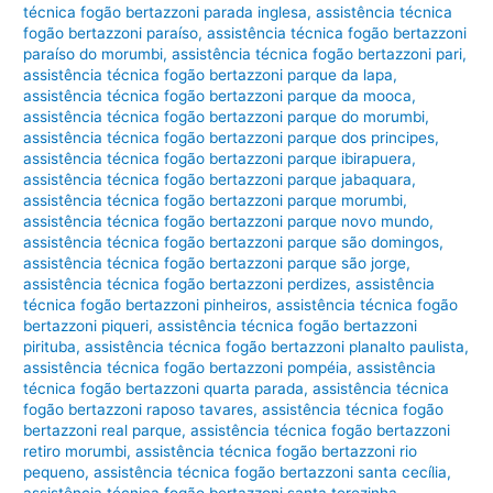
técnica fogão bertazzoni parada inglesa
,
assistência técnica
fogão bertazzoni paraíso
,
assistência técnica fogão bertazzoni
paraíso do morumbi
,
assistência técnica fogão bertazzoni pari
,
assistência técnica fogão bertazzoni parque da lapa
,
assistência técnica fogão bertazzoni parque da mooca
,
assistência técnica fogão bertazzoni parque do morumbi
,
assistência técnica fogão bertazzoni parque dos principes
,
assistência técnica fogão bertazzoni parque ibirapuera
,
assistência técnica fogão bertazzoni parque jabaquara
,
assistência técnica fogão bertazzoni parque morumbi
,
assistência técnica fogão bertazzoni parque novo mundo
,
assistência técnica fogão bertazzoni parque são domingos
,
assistência técnica fogão bertazzoni parque são jorge
,
assistência técnica fogão bertazzoni perdizes
,
assistência
técnica fogão bertazzoni pinheiros
,
assistência técnica fogão
bertazzoni piqueri
,
assistência técnica fogão bertazzoni
pirituba
,
assistência técnica fogão bertazzoni planalto paulista
,
assistência técnica fogão bertazzoni pompéia
,
assistência
técnica fogão bertazzoni quarta parada
,
assistência técnica
fogão bertazzoni raposo tavares
,
assistência técnica fogão
bertazzoni real parque
,
assistência técnica fogão bertazzoni
retiro morumbi
,
assistência técnica fogão bertazzoni rio
pequeno
,
assistência técnica fogão bertazzoni santa cecília
,
assistência técnica fogão bertazzoni santa terezinha
,