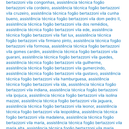
bertazzoni vila congonhas
,
assistência técnica fogão
bertazzoni vila cordeiro
,
assistência técnica fogão bertazzoni
vila cruzeiro
,
assistência técnica fogão bertazzoni vila cunha
bueno
,
assistência técnica fogão bertazzoni vila dom pedro II
,
assistência técnica fogão bertazzoni vila dos remédios
,
assistência técnica fogão bertazzoni vila ede
,
assistência
técnica fogão bertazzoni vila fiat lux
,
assistência técnica
fogão bertazzoni vila firmiano pinto
,
assistência técnica fogão
bertazzoni vila formosa
,
assistência técnica fogão bertazzoni
vila gomes cardim
,
assistência técnica fogão bertazzoni vila
guarani
,
assistência técnica fogão bertazzoni vila guedes
,
assistência técnica fogão bertazzoni vila guilherme
,
assistência técnica fogão bertazzoni vila gumercindo
,
assistência técnica fogão bertazzoni vila gustavo
,
assistência
técnica fogão bertazzoni vila hamburguesa
,
assistência
técnica fogão bertazzoni vila ida
,
assistência técnica fogão
bertazzoni vila indiana
,
assistência técnica fogão bertazzoni
vila ipojuca
,
assistência técnica fogão bertazzoni vila isolina
mazzei
,
assistência técnica fogão bertazzoni vila jaguara
,
assistência técnica fogão bertazzoni vila leonor
,
assistência
técnica fogão bertazzoni vila leopoldina
,
assistência técnica
fogão bertazzoni vila madalena
,
assistência técnica fogão
bertazzoni vila maria
,
assistência técnica fogão bertazzoni vila
maria alta
,
assistência técnica fogão bertazzoni vila maria