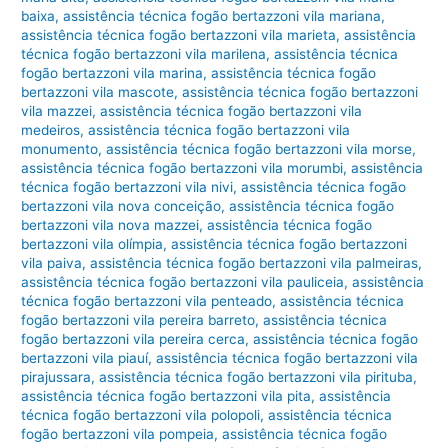
baixa
,
assistência técnica fogão bertazzoni vila mariana
,
assistência técnica fogão bertazzoni vila marieta
,
assistência
técnica fogão bertazzoni vila marilena
,
assistência técnica
fogão bertazzoni vila marina
,
assistência técnica fogão
bertazzoni vila mascote
,
assistência técnica fogão bertazzoni
vila mazzei
,
assistência técnica fogão bertazzoni vila
medeiros
,
assistência técnica fogão bertazzoni vila
monumento
,
assistência técnica fogão bertazzoni vila morse
,
assistência técnica fogão bertazzoni vila morumbi
,
assistência
técnica fogão bertazzoni vila nivi
,
assistência técnica fogão
bertazzoni vila nova conceição
,
assistência técnica fogão
bertazzoni vila nova mazzei
,
assistência técnica fogão
bertazzoni vila olímpia
,
assistência técnica fogão bertazzoni
vila paiva
,
assistência técnica fogão bertazzoni vila palmeiras
,
assistência técnica fogão bertazzoni vila pauliceia
,
assistência
técnica fogão bertazzoni vila penteado
,
assistência técnica
fogão bertazzoni vila pereira barreto
,
assistência técnica
fogão bertazzoni vila pereira cerca
,
assistência técnica fogão
bertazzoni vila piauí
,
assistência técnica fogão bertazzoni vila
pirajussara
,
assistência técnica fogão bertazzoni vila pirituba
,
assistência técnica fogão bertazzoni vila pita
,
assistência
técnica fogão bertazzoni vila polopoli
,
assistência técnica
fogão bertazzoni vila pompeia
,
assistência técnica fogão