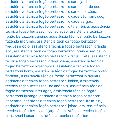
assistência técnica fogão bertazzoni cidade jardim
,
assistência técnica fogão bertazzoni cidade mãe do céu
,
assistência técnica fogão bertazzoni cidade monções
,
assistência técnica fogão bertazzoni cidade são francisco
,
assistência técnica fogão bertazzoni cidade vargas
,
assistência técnica fogão bertazzoni city américa
,
assistência
técnica fogão bertazzoni consolação
,
assistência técnica
fogão bertazzoni cursino
,
assistência técnica fogão bertazzoni
fazenda morumbi
,
assistência técnica fogão bertazzoni
freguesia do ó
,
assistência técnica fogão bertazzoni grande
abc
,
assistência técnica fogão bertazzoni grande são paulo
,
assistência técnica fogão bertazzoni granja julieta
,
assistência
técnica fogão bertazzoni granja viana
,
assistência técnica
fogão bertazzoni higienópolis
,
assistência técnica fogão
bertazzoni horto
,
assistência técnica fogão bertazzoni horto
florestal
,
assistência técnica fogão bertazzoni ibirapuera
,
assistência técnica fogão bertazzoni imirim
,
assistência
técnica fogão bertazzoni indianópolis
,
assistência técnica
fogão bertazzoni interlagos
,
assistência técnica fogão
bertazzoni ipiranga
,
assistência técnica fogão bertazzoni
itaberaba
,
assistência técnica fogão bertazzoni itaim bibi
,
assistência técnica fogão bertazzoni jabaquara
,
assistência
técnica fogão bertazzoni jaçanã
,
assistência técnica fogão
bertazzoni jaguaré
,
assistência técnica fogão bertazzoni