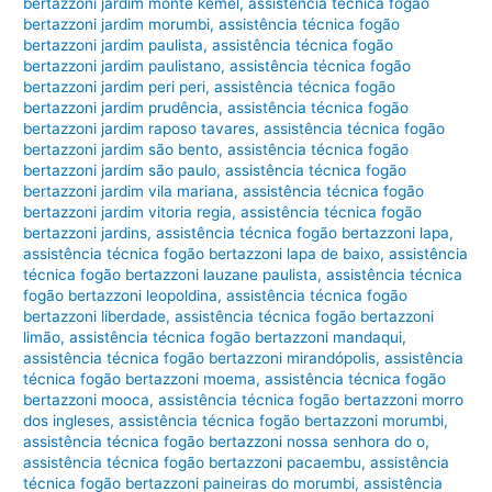
bertazzoni jardim monte kemel
,
assistência técnica fogão
bertazzoni jardim morumbi
,
assistência técnica fogão
bertazzoni jardim paulista
,
assistência técnica fogão
bertazzoni jardim paulistano
,
assistência técnica fogão
bertazzoni jardim peri peri
,
assistência técnica fogão
bertazzoni jardim prudência
,
assistência técnica fogão
bertazzoni jardim raposo tavares
,
assistência técnica fogão
bertazzoni jardim são bento
,
assistência técnica fogão
bertazzoni jardim são paulo
,
assistência técnica fogão
bertazzoni jardim vila mariana
,
assistência técnica fogão
bertazzoni jardim vitoria regia
,
assistência técnica fogão
bertazzoni jardins
,
assistência técnica fogão bertazzoni lapa
,
assistência técnica fogão bertazzoni lapa de baixo
,
assistência
técnica fogão bertazzoni lauzane paulista
,
assistência técnica
fogão bertazzoni leopoldina
,
assistência técnica fogão
bertazzoni liberdade
,
assistência técnica fogão bertazzoni
limão
,
assistência técnica fogão bertazzoni mandaqui
,
assistência técnica fogão bertazzoni mirandópolis
,
assistência
técnica fogão bertazzoni moema
,
assistência técnica fogão
bertazzoni mooca
,
assistência técnica fogão bertazzoni morro
dos ingleses
,
assistência técnica fogão bertazzoni morumbi
,
assistência técnica fogão bertazzoni nossa senhora do o
,
assistência técnica fogão bertazzoni pacaembu
,
assistência
técnica fogão bertazzoni paineiras do morumbi
,
assistência