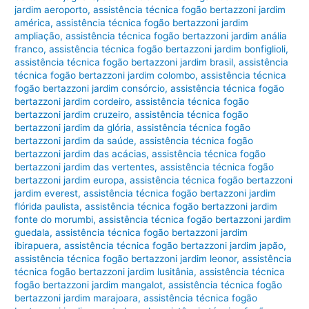
jardim aeroporto
,
assistência técnica fogão bertazzoni jardim
américa
,
assistência técnica fogão bertazzoni jardim
ampliação
,
assistência técnica fogão bertazzoni jardim anália
franco
,
assistência técnica fogão bertazzoni jardim bonfiglioli
,
assistência técnica fogão bertazzoni jardim brasil
,
assistência
técnica fogão bertazzoni jardim colombo
,
assistência técnica
fogão bertazzoni jardim consórcio
,
assistência técnica fogão
bertazzoni jardim cordeiro
,
assistência técnica fogão
bertazzoni jardim cruzeiro
,
assistência técnica fogão
bertazzoni jardim da glória
,
assistência técnica fogão
bertazzoni jardim da saúde
,
assistência técnica fogão
bertazzoni jardim das acácias
,
assistência técnica fogão
bertazzoni jardim das vertentes
,
assistência técnica fogão
bertazzoni jardim europa
,
assistência técnica fogão bertazzoni
jardim everest
,
assistência técnica fogão bertazzoni jardim
flórida paulista
,
assistência técnica fogão bertazzoni jardim
fonte do morumbi
,
assistência técnica fogão bertazzoni jardim
guedala
,
assistência técnica fogão bertazzoni jardim
ibirapuera
,
assistência técnica fogão bertazzoni jardim japão
,
assistência técnica fogão bertazzoni jardim leonor
,
assistência
técnica fogão bertazzoni jardim lusitânia
,
assistência técnica
fogão bertazzoni jardim mangalot
,
assistência técnica fogão
bertazzoni jardim marajoara
,
assistência técnica fogão