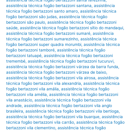
assistência técnica fogão bertazzoni santana
,
assistência
técnica fogão bertazzoni santo amaro
,
assistência técnica
fogão bertazzoni são judas
,
assistência técnica fogão
bertazzoni são paulo
,
assistência técnica fogão bertazzoni
saúde
,
assistência técnica fogão bertazzoni sítio do mandaqui
,
assistência técnica fogão bertazzoni sumaré
,
assistência
técnica fogão bertazzoni sumarezinho
,
assistência técnica
fogão bertazzoni super quadra morumbi
,
assistência técnica
fogão bertazzoni tamboré
,
assistência técnica fogão
bertazzoni tatuapé
,
assistência técnica fogão bertazzoni
tremembé
,
assistência técnica fogão bertazzoni tucuruvi
,
assistência técnica fogão bertazzoni várzea da barra funda
,
assistência técnica fogão bertazzoni várzea de baixo
,
assistência técnica fogão bertazzoni vila airosa
,
assistência
técnica fogão bertazzoni vila alexandria
,
assistência técnica
fogão bertazzoni vila amália
,
assistência técnica fogão
bertazzoni vila amélia
,
assistência técnica fogão bertazzoni
vila anastácio
,
assistência técnica fogão bertazzoni vila
andrade
,
assistência técnica fogão bertazzoni vila anglo
brasileira
,
assistência técnica fogão bertazzoni vila bertioga
,
assistência técnica fogão bertazzoni vila buarque
,
assistência
técnica fogão bertazzoni vila carrão
,
assistência técnica fogão
bertazzoni vila clementino
,
assistência técnica fogão