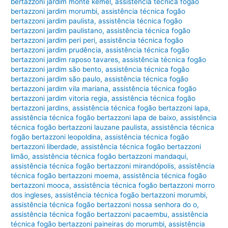
bertazzoni jardim monte kemel
,
assistência técnica fogão
bertazzoni jardim morumbi
,
assistência técnica fogão
bertazzoni jardim paulista
,
assistência técnica fogão
bertazzoni jardim paulistano
,
assistência técnica fogão
bertazzoni jardim peri peri
,
assistência técnica fogão
bertazzoni jardim prudência
,
assistência técnica fogão
bertazzoni jardim raposo tavares
,
assistência técnica fogão
bertazzoni jardim são bento
,
assistência técnica fogão
bertazzoni jardim são paulo
,
assistência técnica fogão
bertazzoni jardim vila mariana
,
assistência técnica fogão
bertazzoni jardim vitoria regia
,
assistência técnica fogão
bertazzoni jardins
,
assistência técnica fogão bertazzoni lapa
,
assistência técnica fogão bertazzoni lapa de baixo
,
assistência
técnica fogão bertazzoni lauzane paulista
,
assistência técnica
fogão bertazzoni leopoldina
,
assistência técnica fogão
bertazzoni liberdade
,
assistência técnica fogão bertazzoni
limão
,
assistência técnica fogão bertazzoni mandaqui
,
assistência técnica fogão bertazzoni mirandópolis
,
assistência
técnica fogão bertazzoni moema
,
assistência técnica fogão
bertazzoni mooca
,
assistência técnica fogão bertazzoni morro
dos ingleses
,
assistência técnica fogão bertazzoni morumbi
,
assistência técnica fogão bertazzoni nossa senhora do o
,
assistência técnica fogão bertazzoni pacaembu
,
assistência
técnica fogão bertazzoni paineiras do morumbi
,
assistência