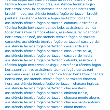
técnica fogão bertazzoni brás
,
assistência técnica fogão
bertazzoni brooklin
,
assistência técnica fogão bertazzoni
brooklin novo
,
assistência técnica fogão bertazzoni brooklin
paulista
,
assistência técnica fogão bertazzoni butantã
,
assistência técnica fogão bertazzoni cambuci
,
assistência
técnica fogão bertazzoni campo belo
,
assistência técnica
fogão bertazzoni campos elíseos
,
assistência técnica fogão
bertazzoni canindé
,
assistência técnica fogão bertazzoni
carandiru
,
assistência técnica fogão bertazzoni casa verde
,
assistência técnica fogão bertazzoni casa verde alta
,
assistência técnica fogão bertazzoni casa verde baixa
,
assistência técnica fogão bertazzoni casa verde média
,
assistência técnica fogão bertazzoni catumbi
,
assistência
técnica fogão bertazzoni caxingui
,
assistência técnica fogão
bertazzoni centro. assistência técnica fogão bertazzoni
cerqueira césar
,
assistência técnica fogão bertazzoni chácara
belenzinho
,
assistência técnica fogão bertazzoni chácara
flora
,
assistência técnica fogão bertazzoni chácara inglesa.
assistência técnica fogão bertazzoni chácara itaim
,
assistência técnica fogão bertazzoni chácara klabin
,
assistência técnica fogão bertazzoni chácara monte alegre
,
assistência técnica fogão bertazzoni chácara santo antonio
,
assistência técnica fogão bertazzoni chora menino
,