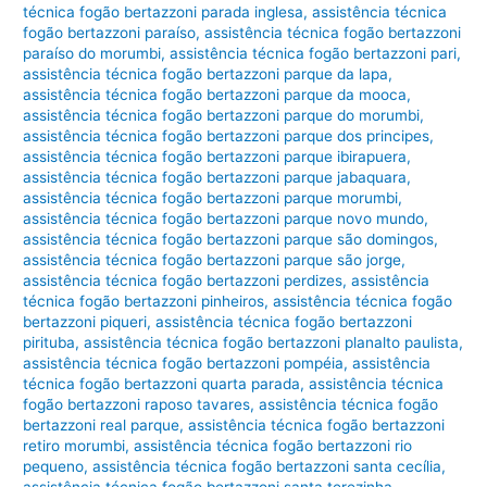
técnica fogão bertazzoni parada inglesa
,
assistência técnica
fogão bertazzoni paraíso
,
assistência técnica fogão bertazzoni
paraíso do morumbi
,
assistência técnica fogão bertazzoni pari
,
assistência técnica fogão bertazzoni parque da lapa
,
assistência técnica fogão bertazzoni parque da mooca
,
assistência técnica fogão bertazzoni parque do morumbi
,
assistência técnica fogão bertazzoni parque dos principes
,
assistência técnica fogão bertazzoni parque ibirapuera
,
assistência técnica fogão bertazzoni parque jabaquara
,
assistência técnica fogão bertazzoni parque morumbi
,
assistência técnica fogão bertazzoni parque novo mundo
,
assistência técnica fogão bertazzoni parque são domingos
,
assistência técnica fogão bertazzoni parque são jorge
,
assistência técnica fogão bertazzoni perdizes
,
assistência
técnica fogão bertazzoni pinheiros
,
assistência técnica fogão
bertazzoni piqueri
,
assistência técnica fogão bertazzoni
pirituba
,
assistência técnica fogão bertazzoni planalto paulista
,
assistência técnica fogão bertazzoni pompéia
,
assistência
técnica fogão bertazzoni quarta parada
,
assistência técnica
fogão bertazzoni raposo tavares
,
assistência técnica fogão
bertazzoni real parque
,
assistência técnica fogão bertazzoni
retiro morumbi
,
assistência técnica fogão bertazzoni rio
pequeno
,
assistência técnica fogão bertazzoni santa cecília
,
assistência técnica fogão bertazzoni santa terezinha
,