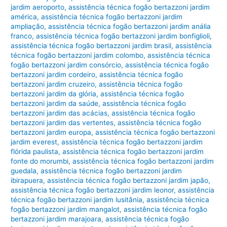
jardim aeroporto
,
assistência técnica fogão bertazzoni jardim
américa
,
assistência técnica fogão bertazzoni jardim
ampliação
,
assistência técnica fogão bertazzoni jardim anália
franco
,
assistência técnica fogão bertazzoni jardim bonfiglioli
,
assistência técnica fogão bertazzoni jardim brasil
,
assistência
técnica fogão bertazzoni jardim colombo
,
assistência técnica
fogão bertazzoni jardim consórcio
,
assistência técnica fogão
bertazzoni jardim cordeiro
,
assistência técnica fogão
bertazzoni jardim cruzeiro
,
assistência técnica fogão
bertazzoni jardim da glória
,
assistência técnica fogão
bertazzoni jardim da saúde
,
assistência técnica fogão
bertazzoni jardim das acácias
,
assistência técnica fogão
bertazzoni jardim das vertentes
,
assistência técnica fogão
bertazzoni jardim europa
,
assistência técnica fogão bertazzoni
jardim everest
,
assistência técnica fogão bertazzoni jardim
flórida paulista
,
assistência técnica fogão bertazzoni jardim
fonte do morumbi
,
assistência técnica fogão bertazzoni jardim
guedala
,
assistência técnica fogão bertazzoni jardim
ibirapuera
,
assistência técnica fogão bertazzoni jardim japão
,
assistência técnica fogão bertazzoni jardim leonor
,
assistência
técnica fogão bertazzoni jardim lusitânia
,
assistência técnica
fogão bertazzoni jardim mangalot
,
assistência técnica fogão
bertazzoni jardim marajoara
,
assistência técnica fogão