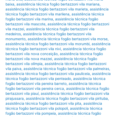
baixa
,
assistência técnica fogão bertazzoni vila mariana
,
assistência técnica fogão bertazzoni vila marieta
,
assistência
técnica fogão bertazzoni vila marilena
,
assistência técnica
fogão bertazzoni vila marina
,
assistência técnica fogão
bertazzoni vila mascote
,
assistência técnica fogão bertazzoni
vila mazzei
,
assistência técnica fogão bertazzoni vila
medeiros
,
assistência técnica fogão bertazzoni vila
monumento
,
assistência técnica fogão bertazzoni vila morse
,
assistência técnica fogão bertazzoni vila morumbi
,
assistência
técnica fogão bertazzoni vila nivi
,
assistência técnica fogão
bertazzoni vila nova conceição
,
assistência técnica fogão
bertazzoni vila nova mazzei
,
assistência técnica fogão
bertazzoni vila olímpia
,
assistência técnica fogão bertazzoni
vila paiva
,
assistência técnica fogão bertazzoni vila palmeiras
,
assistência técnica fogão bertazzoni vila pauliceia
,
assistência
técnica fogão bertazzoni vila penteado
,
assistência técnica
fogão bertazzoni vila pereira barreto
,
assistência técnica
fogão bertazzoni vila pereira cerca
,
assistência técnica fogão
bertazzoni vila piauí
,
assistência técnica fogão bertazzoni vila
pirajussara
,
assistência técnica fogão bertazzoni vila pirituba
,
assistência técnica fogão bertazzoni vila pita
,
assistência
técnica fogão bertazzoni vila polopoli
,
assistência técnica
fogão bertazzoni vila pompeia
,
assistência técnica fogão