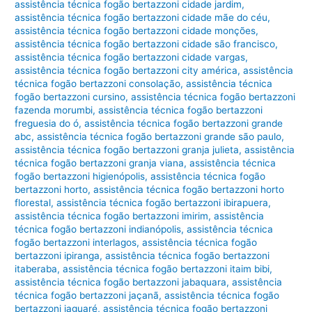
assistência técnica fogão bertazzoni cidade jardim
,
assistência técnica fogão bertazzoni cidade mãe do céu
,
assistência técnica fogão bertazzoni cidade monções
,
assistência técnica fogão bertazzoni cidade são francisco
,
assistência técnica fogão bertazzoni cidade vargas
,
assistência técnica fogão bertazzoni city américa
,
assistência
técnica fogão bertazzoni consolação
,
assistência técnica
fogão bertazzoni cursino
,
assistência técnica fogão bertazzoni
fazenda morumbi
,
assistência técnica fogão bertazzoni
freguesia do ó
,
assistência técnica fogão bertazzoni grande
abc
,
assistência técnica fogão bertazzoni grande são paulo
,
assistência técnica fogão bertazzoni granja julieta
,
assistência
técnica fogão bertazzoni granja viana
,
assistência técnica
fogão bertazzoni higienópolis
,
assistência técnica fogão
bertazzoni horto
,
assistência técnica fogão bertazzoni horto
florestal
,
assistência técnica fogão bertazzoni ibirapuera
,
assistência técnica fogão bertazzoni imirim
,
assistência
técnica fogão bertazzoni indianópolis
,
assistência técnica
fogão bertazzoni interlagos
,
assistência técnica fogão
bertazzoni ipiranga
,
assistência técnica fogão bertazzoni
itaberaba
,
assistência técnica fogão bertazzoni itaim bibi
,
assistência técnica fogão bertazzoni jabaquara
,
assistência
técnica fogão bertazzoni jaçanã
,
assistência técnica fogão
bertazzoni jaguaré
,
assistência técnica fogão bertazzoni