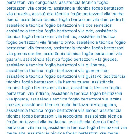
bertazzoni vila congonhas
,
assistência técnica fogão
bertazzoni vila cordeiro
,
assistência técnica fogão bertazzoni
vila cruzeiro
,
assistência técnica fogão bertazzoni vila cunha
bueno
,
assistência técnica fogão bertazzoni vila dom pedro II
,
assistência técnica fogão bertazzoni vila dos remédios
,
assistência técnica fogão bertazzoni vila ede
,
assistência
técnica fogão bertazzoni vila fiat lux
,
assistência técnica
fogão bertazzoni vila firmiano pinto
,
assistência técnica fogão
bertazzoni vila formosa
,
assistência técnica fogão bertazzoni
vila gomes cardim
,
assistência técnica fogão bertazzoni vila
guarani
,
assistência técnica fogão bertazzoni vila guedes
,
assistência técnica fogão bertazzoni vila guilherme
,
assistência técnica fogão bertazzoni vila gumercindo
,
assistência técnica fogão bertazzoni vila gustavo
,
assistência
técnica fogão bertazzoni vila hamburguesa
,
assistência
técnica fogão bertazzoni vila ida
,
assistência técnica fogão
bertazzoni vila indiana
,
assistência técnica fogão bertazzoni
vila ipojuca
,
assistência técnica fogão bertazzoni vila isolina
mazzei
,
assistência técnica fogão bertazzoni vila jaguara
,
assistência técnica fogão bertazzoni vila leonor
,
assistência
técnica fogão bertazzoni vila leopoldina
,
assistência técnica
fogão bertazzoni vila madalena
,
assistência técnica fogão
bertazzoni vila maria
,
assistência técnica fogão bertazzoni vila
maria alta
,
assistência técnica fogão bertazzoni vila maria