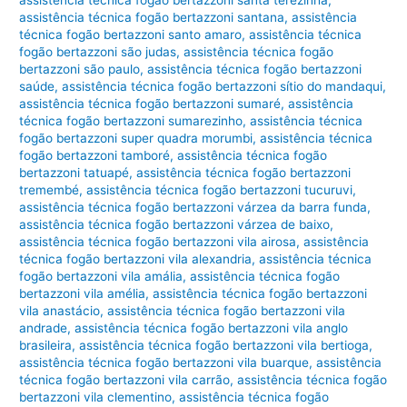
assistência técnica fogão bertazzoni santana
,
assistência
técnica fogão bertazzoni santo amaro
,
assistência técnica
fogão bertazzoni são judas
,
assistência técnica fogão
bertazzoni são paulo
,
assistência técnica fogão bertazzoni
saúde
,
assistência técnica fogão bertazzoni sítio do mandaqui
,
assistência técnica fogão bertazzoni sumaré
,
assistência
técnica fogão bertazzoni sumarezinho
,
assistência técnica
fogão bertazzoni super quadra morumbi
,
assistência técnica
fogão bertazzoni tamboré
,
assistência técnica fogão
bertazzoni tatuapé
,
assistência técnica fogão bertazzoni
tremembé
,
assistência técnica fogão bertazzoni tucuruvi
,
assistência técnica fogão bertazzoni várzea da barra funda
,
assistência técnica fogão bertazzoni várzea de baixo
,
assistência técnica fogão bertazzoni vila airosa
,
assistência
técnica fogão bertazzoni vila alexandria
,
assistência técnica
fogão bertazzoni vila amália
,
assistência técnica fogão
bertazzoni vila amélia
,
assistência técnica fogão bertazzoni
vila anastácio
,
assistência técnica fogão bertazzoni vila
andrade
,
assistência técnica fogão bertazzoni vila anglo
brasileira
,
assistência técnica fogão bertazzoni vila bertioga
,
assistência técnica fogão bertazzoni vila buarque
,
assistência
técnica fogão bertazzoni vila carrão
,
assistência técnica fogão
bertazzoni vila clementino
,
assistência técnica fogão