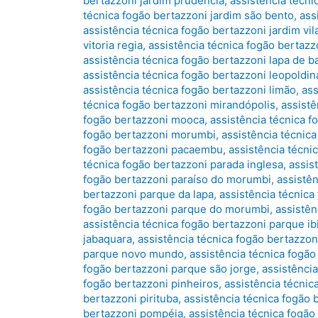
bertazzoni jardim prudência
,
assistência técni
técnica fogão bertazzoni jardim são bento
,
ass
assistência técnica fogão bertazzoni jardim vil
vitoria regia
,
assistência técnica fogão bertazz
assistência técnica fogão bertazzoni lapa de b
assistência técnica fogão bertazzoni leopoldin
assistência técnica fogão bertazzoni limão
,
ass
técnica fogão bertazzoni mirandópolis
,
assist
fogão bertazzoni mooca
,
assistência técnica 
fogão bertazzoni morumbi
,
assistência técnic
fogão bertazzoni pacaembu
,
assistência técni
técnica fogão bertazzoni parada inglesa
,
assis
fogão bertazzoni paraíso do morumbi
,
assistên
bertazzoni parque da lapa
,
assistência técnic
fogão bertazzoni parque do morumbi
,
assistên
assistência técnica fogão bertazzoni parque ib
jabaquara
,
assistência técnica fogão bertazzo
parque novo mundo
,
assistência técnica fogã
fogão bertazzoni parque são jorge
,
assistênci
fogão bertazzoni pinheiros
,
assistência técnic
bertazzoni pirituba
,
assistência técnica fogão b
bertazzoni pompéia
,
assistência técnica fogão