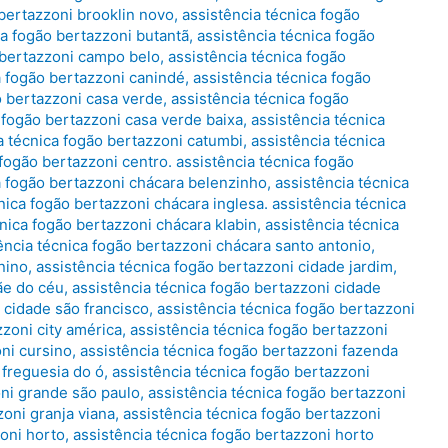
 bertazzoni brooklin novo
,
assistência técnica fogão
ca fogão bertazzoni butantã
,
assistência técnica fogão
 bertazzoni campo belo
,
assistência técnica fogão
a fogão bertazzoni canindé
,
assistência técnica fogão
o bertazzoni casa verde
,
assistência técnica fogão
 fogão bertazzoni casa verde baixa
,
assistência técnica
a técnica fogão bertazzoni catumbi
,
assistência técnica
 fogão bertazzoni centro. assistência técnica fogão
a fogão bertazzoni chácara belenzinho
,
assistência técnica
nica fogão bertazzoni chácara inglesa. assistência técnica
cnica fogão bertazzoni chácara klabin
,
assistência técnica
ência técnica fogão bertazzoni chácara santo antonio
,
nino
,
assistência técnica fogão bertazzoni cidade jardim
,
ãe do céu
,
assistência técnica fogão bertazzoni cidade
 cidade são francisco
,
assistência técnica fogão bertazzoni
zzoni city américa
,
assistência técnica fogão bertazzoni
oni cursino
,
assistência técnica fogão bertazzoni fazenda
 freguesia do ó
,
assistência técnica fogão bertazzoni
oni grande são paulo
,
assistência técnica fogão bertazzoni
zoni granja viana
,
assistência técnica fogão bertazzoni
zoni horto
,
assistência técnica fogão bertazzoni horto