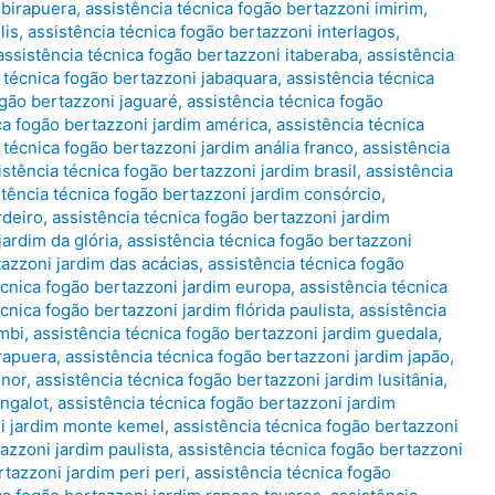
ibirapuera
,
assistência técnica fogão bertazzoni imirim
,
lis
,
assistência técnica fogão bertazzoni interlagos
,
assistência técnica fogão bertazzoni itaberaba
,
assistência
 técnica fogão bertazzoni jabaquara
,
assistência técnica
ogão bertazzoni jaguaré
,
assistência técnica fogão
ca fogão bertazzoni jardim américa
,
assistência técnica
 técnica fogão bertazzoni jardim anália franco
,
assistência
istência técnica fogão bertazzoni jardim brasil
,
assistência
stência técnica fogão bertazzoni jardim consórcio
,
rdeiro
,
assistência técnica fogão bertazzoni jardim
jardim da glória
,
assistência técnica fogão bertazzoni
tazzoni jardim das acácias
,
assistência técnica fogão
écnica fogão bertazzoni jardim europa
,
assistência técnica
cnica fogão bertazzoni jardim flórida paulista
,
assistência
mbi
,
assistência técnica fogão bertazzoni jardim guedala
,
irapuera
,
assistência técnica fogão bertazzoni jardim japão
,
onor
,
assistência técnica fogão bertazzoni jardim lusitânia
,
angalot
,
assistência técnica fogão bertazzoni jardim
ni jardim monte kemel
,
assistência técnica fogão bertazzoni
azzoni jardim paulista
,
assistência técnica fogão bertazzoni
rtazzoni jardim peri peri
,
assistência técnica fogão