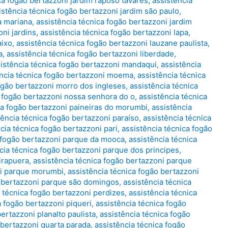
ca fogão bertazzoni jardim raposo tavares
,
assistência
istência técnica fogão bertazzoni jardim são paulo
,
a mariana
,
assistência técnica fogão bertazzoni jardim
oni jardins
,
assistência técnica fogão bertazzoni lapa
,
aixo
,
assistência técnica fogão bertazzoni lauzane paulista
,
a
,
assistência técnica fogão bertazzoni liberdade
,
istência técnica fogão bertazzoni mandaqui
,
assistência
ência técnica fogão bertazzoni moema
,
assistência técnica
fogão bertazzoni morro dos ingleses
,
assistência técnica
a fogão bertazzoni nossa senhora do o
,
assistência técnica
ca fogão bertazzoni paineiras do morumbi
,
assistência
tência técnica fogão bertazzoni paraíso
,
assistência técnica
cia técnica fogão bertazzoni pari
,
assistência técnica fogão
a fogão bertazzoni parque da mooca
,
assistência técnica
cia técnica fogão bertazzoni parque dos principes
,
irapuera
,
assistência técnica fogão bertazzoni parque
ni parque morumbi
,
assistência técnica fogão bertazzoni
o bertazzoni parque são domingos
,
assistência técnica
a técnica fogão bertazzoni perdizes
,
assistência técnica
a fogão bertazzoni piqueri
,
assistência técnica fogão
ertazzoni planalto paulista
,
assistência técnica fogão
 bertazzoni quarta parada
,
assistência técnica fogão