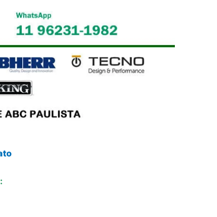
ato
: