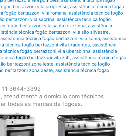
gão bertazzoni vila pompeia
,
assistência técnica fogão
 fogão bertazzoni vila progresso
,
assistência técnica fogão
ca fogão bertazzoni vila romana
,
assistência técnica fogão
ão bertazzoni vila sabrina
,
assistência técnica fogão
ica fogão bertazzoni vila santa terezinha
,
assistência
istência técnica fogão bertazzoni vila são silvestre
,
,
assistência técnica fogão bertazzoni vila sônia
,
assistência
ia técnica fogão bertazzoni vila tiradentes
,
assistência
a técnica fogão bertazzoni vila uberabinha
,
assistência
técnica fogão bertazzoni vila zatt
,
assistência técnica fogão
gão bertazzoni zona leste
,
assistência técnica fogão
gão bertazzoni zona oeste
,
assistência técnica fogão
ni 11 3644-3392
, atendimento a domicílio com técnicos
der todas as marcas de fogões.