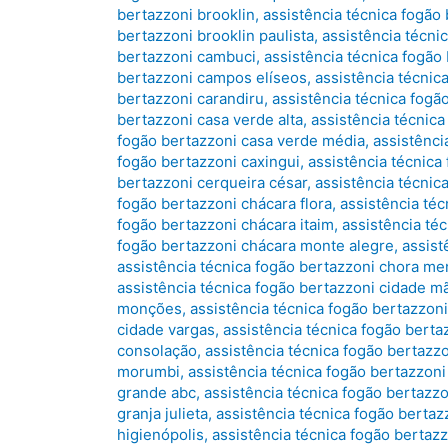
bertazzoni brooklin
,
assistência técnica fogão
bertazzoni brooklin paulista
,
assistência técni
bertazzoni cambuci
,
assistência técnica fogão
bertazzoni campos elíseos
,
assistência técnic
bertazzoni carandiru
,
assistência técnica fogã
bertazzoni casa verde alta
,
assistência técnica
fogão bertazzoni casa verde média
,
assistênci
fogão bertazzoni caxingui
,
assistência técnica
bertazzoni cerqueira césar
,
assistência técnic
fogão bertazzoni chácara flora
,
assistência téc
fogão bertazzoni chácara itaim
,
assistência té
fogão bertazzoni chácara monte alegre
,
assist
assistência técnica fogão bertazzoni chora me
assistência técnica fogão bertazzoni cidade m
monções
,
assistência técnica fogão bertazzoni
cidade vargas
,
assistência técnica fogão berta
consolação
,
assistência técnica fogão bertazz
morumbi
,
assistência técnica fogão bertazzoni
grande abc
,
assistência técnica fogão bertazz
granja julieta
,
assistência técnica fogão bertaz
higienópolis
,
assistência técnica fogão bertaz