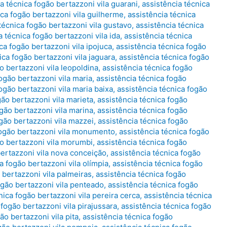
a técnica fogão bertazzoni vila guarani
,
assistência técnica
ica fogão bertazzoni vila guilherme
,
assistência técnica
técnica fogão bertazzoni vila gustavo
,
assistência técnica
a técnica fogão bertazzoni vila ida
,
assistência técnica
ca fogão bertazzoni vila ipojuca
,
assistência técnica fogão
ica fogão bertazzoni vila jaguara
,
assistência técnica fogão
o bertazzoni vila leopoldina
,
assistência técnica fogão
ogão bertazzoni vila maria
,
assistência técnica fogão
ogão bertazzoni vila maria baixa
,
assistência técnica fogão
gão bertazzoni vila marieta
,
assistência técnica fogão
ogão bertazzoni vila marina
,
assistência técnica fogão
ogão bertazzoni vila mazzei
,
assistência técnica fogão
fogão bertazzoni vila monumento
,
assistência técnica fogão
ão bertazzoni vila morumbi
,
assistência técnica fogão
bertazzoni vila nova conceição
,
assistência técnica fogão
a fogão bertazzoni vila olímpia
,
assistência técnica fogão
 bertazzoni vila palmeiras
,
assistência técnica fogão
ogão bertazzoni vila penteado
,
assistência técnica fogão
nica fogão bertazzoni vila pereira cerca
,
assistência técnica
 fogão bertazzoni vila pirajussara
,
assistência técnica fogão
ão bertazzoni vila pita
,
assistência técnica fogão