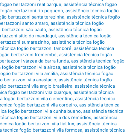
 fogão bertazzoni real parque
,
assistência técnica fogão
a fogão bertazzoni rio pequeno
,
assistência técnica fogão
ogão bertazzoni santa terezinha
,
assistência técnica fogão
 bertazzoni santo amaro
,
assistência técnica fogão
o bertazzoni são paulo
,
assistência técnica fogão
ertazzoni sítio do mandaqui
,
assistência técnica fogão
 bertazzoni sumarezinho
,
assistência técnica fogão
 técnica fogão bertazzoni tamboré
,
assistência técnica
 fogão bertazzoni tremembé
,
assistência técnica fogão
 bertazzoni várzea da barra funda
,
assistência técnica fogão
 fogão bertazzoni vila airosa
,
assistência técnica fogão
fogão bertazzoni vila amália
,
assistência técnica fogão
o bertazzoni vila anastácio
,
assistência técnica fogão
gão bertazzoni vila anglo brasileira
,
assistência técnica
nica fogão bertazzoni vila buarque
,
assistência técnica
ca fogão bertazzoni vila clementino
,
assistência técnica
écnica fogão bertazzoni vila cordeiro
,
assistência técnica
nica fogão bertazzoni vila cunha bueno
,
assistência técnica
 técnica fogão bertazzoni vila dos remédios
,
assistência
écnica fogão bertazzoni vila fiat lux
,
assistência técnica
a técnica fogão bertazzoni vila formosa
,
assistência técnica