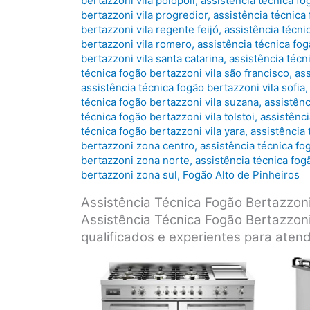
bertazzoni vila polopoli
,
assistência técnica fo
bertazzoni vila progredior
,
assistência técnica
bertazzoni vila regente feijó
,
assistência técni
bertazzoni vila romero
,
assistência técnica fog
bertazzoni vila santa catarina
,
assistência técn
técnica fogão bertazzoni vila são francisco
,
ass
assistência técnica fogão bertazzoni vila sofia
técnica fogão bertazzoni vila suzana
,
assistênc
técnica fogão bertazzoni vila tolstoi
,
assistênci
técnica fogão bertazzoni vila yara
,
assistência 
bertazzoni zona centro
,
assistência técnica fo
bertazzoni zona norte
,
assistência técnica fo
bertazzoni zona sul
,
Fogão Alto de Pinheiros
Assistência Técnica Fogão Bertazzo
Assistência Técnica Fogão Bertazzoni
qualificados e experientes para aten