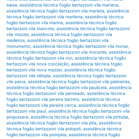
baixa
,
assistência técnica fogão bertazzoni vila mariana
,
assistência técnica fogão bertazzoni vila marieta
,
assistência
técnica fogão bertazzoni vila marilena
,
assistência técnica
fogão bertazzoni vila marina
,
assistência técnica fogão
bertazzoni vila mascote
,
assistência técnica fogão bertazzoni
vila mazzei
,
assistência técnica fogão bertazzoni vila
medeiros
,
assistência técnica fogão bertazzoni vila
monumento
,
assistência técnica fogão bertazzoni vila morse
,
assistência técnica fogão bertazzoni vila morumbi
,
assistência
técnica fogão bertazzoni vila nivi
,
assistência técnica fogão
bertazzoni vila nova conceição
,
assistência técnica fogão
bertazzoni vila nova mazzei
,
assistência técnica fogão
bertazzoni vila olímpia
,
assistência técnica fogão bertazzoni
vila paiva
,
assistência técnica fogão bertazzoni vila palmeiras
,
assistência técnica fogão bertazzoni vila pauliceia
,
assistência
técnica fogão bertazzoni vila penteado
,
assistência técnica
fogão bertazzoni vila pereira barreto
,
assistência técnica
fogão bertazzoni vila pereira cerca
,
assistência técnica fogão
bertazzoni vila piauí
,
assistência técnica fogão bertazzoni vila
pirajussara
,
assistência técnica fogão bertazzoni vila pirituba
,
assistência técnica fogão bertazzoni vila pita
,
assistência
técnica fogão bertazzoni vila polopoli
,
assistência técnica
fogão bertazzoni vila pompeia
,
assistência técnica fogão