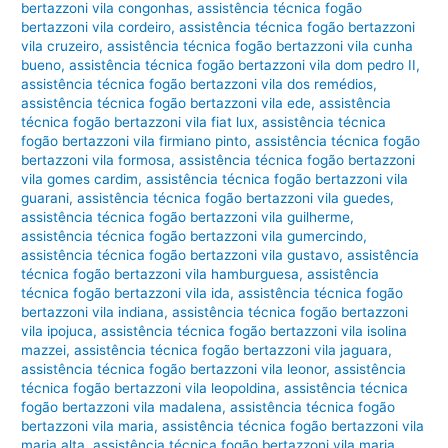
bertazzoni vila congonhas
,
assistência técnica fogão
bertazzoni vila cordeiro
,
assistência técnica fogão bertazzoni
vila cruzeiro
,
assistência técnica fogão bertazzoni vila cunha
bueno
,
assistência técnica fogão bertazzoni vila dom pedro II
,
assistência técnica fogão bertazzoni vila dos remédios
,
assistência técnica fogão bertazzoni vila ede
,
assistência
técnica fogão bertazzoni vila fiat lux
,
assistência técnica
fogão bertazzoni vila firmiano pinto
,
assistência técnica fogão
bertazzoni vila formosa
,
assistência técnica fogão bertazzoni
vila gomes cardim
,
assistência técnica fogão bertazzoni vila
guarani
,
assistência técnica fogão bertazzoni vila guedes
,
assistência técnica fogão bertazzoni vila guilherme
,
assistência técnica fogão bertazzoni vila gumercindo
,
assistência técnica fogão bertazzoni vila gustavo
,
assistência
técnica fogão bertazzoni vila hamburguesa
,
assistência
técnica fogão bertazzoni vila ida
,
assistência técnica fogão
bertazzoni vila indiana
,
assistência técnica fogão bertazzoni
vila ipojuca
,
assistência técnica fogão bertazzoni vila isolina
mazzei
,
assistência técnica fogão bertazzoni vila jaguara
,
assistência técnica fogão bertazzoni vila leonor
,
assistência
técnica fogão bertazzoni vila leopoldina
,
assistência técnica
fogão bertazzoni vila madalena
,
assistência técnica fogão
bertazzoni vila maria
,
assistência técnica fogão bertazzoni vila
maria alta
,
assistência técnica fogão bertazzoni vila maria