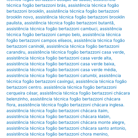
técnica fogão bertazzoni brás
,
assistência técnica fogão
bertazzoni brooklin
,
assistência técnica fogão bertazzoni
brooklin novo
,
assistência técnica fogão bertazzoni brooklin
paulista
,
assistência técnica fogão bertazzoni butantã
,
assistência técnica fogão bertazzoni cambuci
,
assistência
técnica fogão bertazzoni campo belo
,
assistência técnica
fogão bertazzoni campos elíseos
,
assistência técnica fogão
bertazzoni canindé
,
assistência técnica fogão bertazzoni
carandiru
,
assistência técnica fogão bertazzoni casa verde
,
assistência técnica fogão bertazzoni casa verde alta
,
assistência técnica fogão bertazzoni casa verde baixa
,
assistência técnica fogão bertazzoni casa verde média
,
assistência técnica fogão bertazzoni catumbi
,
assistência
técnica fogão bertazzoni caxingui
,
assistência técnica fogão
bertazzoni centro. assistência técnica fogão bertazzoni
cerqueira césar
,
assistência técnica fogão bertazzoni chácara
belenzinho
,
assistência técnica fogão bertazzoni chácara
flora
,
assistência técnica fogão bertazzoni chácara inglesa.
assistência técnica fogão bertazzoni chácara itaim
,
assistência técnica fogão bertazzoni chácara klabin
,
assistência técnica fogão bertazzoni chácara monte alegre
,
assistência técnica fogão bertazzoni chácara santo antonio
,
assistência técnica fogão bertazzoni chora menino
,