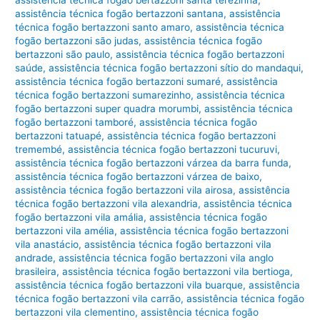
assistência técnica fogão bertazzoni santana
,
assistência
técnica fogão bertazzoni santo amaro
,
assistência técnica
fogão bertazzoni são judas
,
assistência técnica fogão
bertazzoni são paulo
,
assistência técnica fogão bertazzoni
saúde
,
assistência técnica fogão bertazzoni sítio do mandaqui
,
assistência técnica fogão bertazzoni sumaré
,
assistência
técnica fogão bertazzoni sumarezinho
,
assistência técnica
fogão bertazzoni super quadra morumbi
,
assistência técnica
fogão bertazzoni tamboré
,
assistência técnica fogão
bertazzoni tatuapé
,
assistência técnica fogão bertazzoni
tremembé
,
assistência técnica fogão bertazzoni tucuruvi
,
assistência técnica fogão bertazzoni várzea da barra funda
,
assistência técnica fogão bertazzoni várzea de baixo
,
assistência técnica fogão bertazzoni vila airosa
,
assistência
técnica fogão bertazzoni vila alexandria
,
assistência técnica
fogão bertazzoni vila amália
,
assistência técnica fogão
bertazzoni vila amélia
,
assistência técnica fogão bertazzoni
vila anastácio
,
assistência técnica fogão bertazzoni vila
andrade
,
assistência técnica fogão bertazzoni vila anglo
brasileira
,
assistência técnica fogão bertazzoni vila bertioga
,
assistência técnica fogão bertazzoni vila buarque
,
assistência
técnica fogão bertazzoni vila carrão
,
assistência técnica fogão
bertazzoni vila clementino
,
assistência técnica fogão