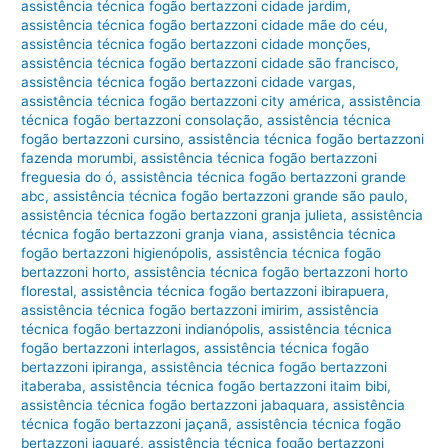
assistência técnica fogão bertazzoni cidade jardim
,
assistência técnica fogão bertazzoni cidade mãe do céu
,
assistência técnica fogão bertazzoni cidade monções
,
assistência técnica fogão bertazzoni cidade são francisco
,
assistência técnica fogão bertazzoni cidade vargas
,
assistência técnica fogão bertazzoni city américa
,
assistência
técnica fogão bertazzoni consolação
,
assistência técnica
fogão bertazzoni cursino
,
assistência técnica fogão bertazzoni
fazenda morumbi
,
assistência técnica fogão bertazzoni
freguesia do ó
,
assistência técnica fogão bertazzoni grande
abc
,
assistência técnica fogão bertazzoni grande são paulo
,
assistência técnica fogão bertazzoni granja julieta
,
assistência
técnica fogão bertazzoni granja viana
,
assistência técnica
fogão bertazzoni higienópolis
,
assistência técnica fogão
bertazzoni horto
,
assistência técnica fogão bertazzoni horto
florestal
,
assistência técnica fogão bertazzoni ibirapuera
,
assistência técnica fogão bertazzoni imirim
,
assistência
técnica fogão bertazzoni indianópolis
,
assistência técnica
fogão bertazzoni interlagos
,
assistência técnica fogão
bertazzoni ipiranga
,
assistência técnica fogão bertazzoni
itaberaba
,
assistência técnica fogão bertazzoni itaim bibi
,
assistência técnica fogão bertazzoni jabaquara
,
assistência
técnica fogão bertazzoni jaçanã
,
assistência técnica fogão
bertazzoni jaguaré
,
assistência técnica fogão bertazzoni