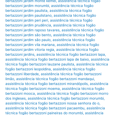
bertazzoni jardim monte kemel
,
assistência técnica fogão
bertazzoni jardim morumbi
,
assistência técnica fogão
bertazzoni jardim paulista
,
assistência técnica fogão
bertazzoni jardim paulistano
,
assistência técnica fogão
bertazzoni jardim peri peri
,
assistência técnica fogão
bertazzoni jardim prudência
,
assistência técnica fogão
bertazzoni jardim raposo tavares
,
assistência técnica fogão
bertazzoni jardim são bento
,
assistência técnica fogão
bertazzoni jardim são paulo
,
assistência técnica fogão
bertazzoni jardim vila mariana
,
assistência técnica fogão
bertazzoni jardim vitoria regia
,
assistência técnica fogão
bertazzoni jardins
,
assistência técnica fogão bertazzoni lapa
,
assistência técnica fogão bertazzoni lapa de baixo
,
assistência
técnica fogão bertazzoni lauzane paulista
,
assistência técnica
fogão bertazzoni leopoldina
,
assistência técnica fogão
bertazzoni liberdade
,
assistência técnica fogão bertazzoni
limão
,
assistência técnica fogão bertazzoni mandaqui
,
assistência técnica fogão bertazzoni mirandópolis
,
assistência
técnica fogão bertazzoni moema
,
assistência técnica fogão
bertazzoni mooca
,
assistência técnica fogão bertazzoni morro
dos ingleses
,
assistência técnica fogão bertazzoni morumbi
,
assistência técnica fogão bertazzoni nossa senhora do o
,
assistência técnica fogão bertazzoni pacaembu
,
assistência
técnica fogão bertazzoni paineiras do morumbi
,
assistência