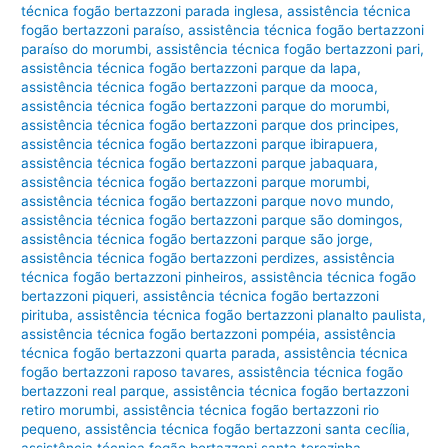
técnica fogão bertazzoni parada inglesa
,
assistência técnica
fogão bertazzoni paraíso
,
assistência técnica fogão bertazzoni
paraíso do morumbi
,
assistência técnica fogão bertazzoni pari
,
assistência técnica fogão bertazzoni parque da lapa
,
assistência técnica fogão bertazzoni parque da mooca
,
assistência técnica fogão bertazzoni parque do morumbi
,
assistência técnica fogão bertazzoni parque dos principes
,
assistência técnica fogão bertazzoni parque ibirapuera
,
assistência técnica fogão bertazzoni parque jabaquara
,
assistência técnica fogão bertazzoni parque morumbi
,
assistência técnica fogão bertazzoni parque novo mundo
,
assistência técnica fogão bertazzoni parque são domingos
,
assistência técnica fogão bertazzoni parque são jorge
,
assistência técnica fogão bertazzoni perdizes
,
assistência
técnica fogão bertazzoni pinheiros
,
assistência técnica fogão
bertazzoni piqueri
,
assistência técnica fogão bertazzoni
pirituba
,
assistência técnica fogão bertazzoni planalto paulista
,
assistência técnica fogão bertazzoni pompéia
,
assistência
técnica fogão bertazzoni quarta parada
,
assistência técnica
fogão bertazzoni raposo tavares
,
assistência técnica fogão
bertazzoni real parque
,
assistência técnica fogão bertazzoni
retiro morumbi
,
assistência técnica fogão bertazzoni rio
pequeno
,
assistência técnica fogão bertazzoni santa cecília
,
assistência técnica fogão bertazzoni santa terezinha
,