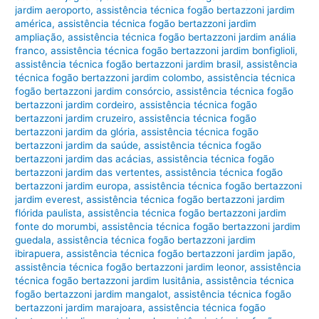
jardim aeroporto
,
assistência técnica fogão bertazzoni jardim
américa
,
assistência técnica fogão bertazzoni jardim
ampliação
,
assistência técnica fogão bertazzoni jardim anália
franco
,
assistência técnica fogão bertazzoni jardim bonfiglioli
,
assistência técnica fogão bertazzoni jardim brasil
,
assistência
técnica fogão bertazzoni jardim colombo
,
assistência técnica
fogão bertazzoni jardim consórcio
,
assistência técnica fogão
bertazzoni jardim cordeiro
,
assistência técnica fogão
bertazzoni jardim cruzeiro
,
assistência técnica fogão
bertazzoni jardim da glória
,
assistência técnica fogão
bertazzoni jardim da saúde
,
assistência técnica fogão
bertazzoni jardim das acácias
,
assistência técnica fogão
bertazzoni jardim das vertentes
,
assistência técnica fogão
bertazzoni jardim europa
,
assistência técnica fogão bertazzoni
jardim everest
,
assistência técnica fogão bertazzoni jardim
flórida paulista
,
assistência técnica fogão bertazzoni jardim
fonte do morumbi
,
assistência técnica fogão bertazzoni jardim
guedala
,
assistência técnica fogão bertazzoni jardim
ibirapuera
,
assistência técnica fogão bertazzoni jardim japão
,
assistência técnica fogão bertazzoni jardim leonor
,
assistência
técnica fogão bertazzoni jardim lusitânia
,
assistência técnica
fogão bertazzoni jardim mangalot
,
assistência técnica fogão
bertazzoni jardim marajoara
,
assistência técnica fogão