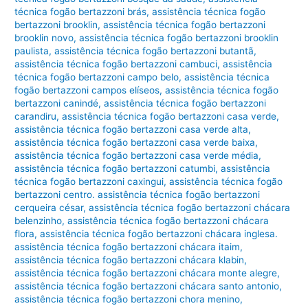
técnica fogão bertazzoni brás
,
assistência técnica fogão
bertazzoni brooklin
,
assistência técnica fogão bertazzoni
brooklin novo
,
assistência técnica fogão bertazzoni brooklin
paulista
,
assistência técnica fogão bertazzoni butantã
,
assistência técnica fogão bertazzoni cambuci
,
assistência
técnica fogão bertazzoni campo belo
,
assistência técnica
fogão bertazzoni campos elíseos
,
assistência técnica fogão
bertazzoni canindé
,
assistência técnica fogão bertazzoni
carandiru
,
assistência técnica fogão bertazzoni casa verde
,
assistência técnica fogão bertazzoni casa verde alta
,
assistência técnica fogão bertazzoni casa verde baixa
,
assistência técnica fogão bertazzoni casa verde média
,
assistência técnica fogão bertazzoni catumbi
,
assistência
técnica fogão bertazzoni caxingui
,
assistência técnica fogão
bertazzoni centro. assistência técnica fogão bertazzoni
cerqueira césar
,
assistência técnica fogão bertazzoni chácara
belenzinho
,
assistência técnica fogão bertazzoni chácara
flora
,
assistência técnica fogão bertazzoni chácara inglesa.
assistência técnica fogão bertazzoni chácara itaim
,
assistência técnica fogão bertazzoni chácara klabin
,
assistência técnica fogão bertazzoni chácara monte alegre
,
assistência técnica fogão bertazzoni chácara santo antonio
,
assistência técnica fogão bertazzoni chora menino
,