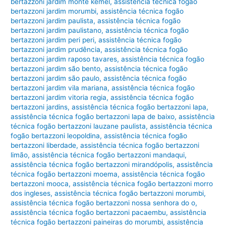
bertazzoni jardim monte kemel
,
assistência técnica fogão
bertazzoni jardim morumbi
,
assistência técnica fogão
bertazzoni jardim paulista
,
assistência técnica fogão
bertazzoni jardim paulistano
,
assistência técnica fogão
bertazzoni jardim peri peri
,
assistência técnica fogão
bertazzoni jardim prudência
,
assistência técnica fogão
bertazzoni jardim raposo tavares
,
assistência técnica fogão
bertazzoni jardim são bento
,
assistência técnica fogão
bertazzoni jardim são paulo
,
assistência técnica fogão
bertazzoni jardim vila mariana
,
assistência técnica fogão
bertazzoni jardim vitoria regia
,
assistência técnica fogão
bertazzoni jardins
,
assistência técnica fogão bertazzoni lapa
,
assistência técnica fogão bertazzoni lapa de baixo
,
assistência
técnica fogão bertazzoni lauzane paulista
,
assistência técnica
fogão bertazzoni leopoldina
,
assistência técnica fogão
bertazzoni liberdade
,
assistência técnica fogão bertazzoni
limão
,
assistência técnica fogão bertazzoni mandaqui
,
assistência técnica fogão bertazzoni mirandópolis
,
assistência
técnica fogão bertazzoni moema
,
assistência técnica fogão
bertazzoni mooca
,
assistência técnica fogão bertazzoni morro
dos ingleses
,
assistência técnica fogão bertazzoni morumbi
,
assistência técnica fogão bertazzoni nossa senhora do o
,
assistência técnica fogão bertazzoni pacaembu
,
assistência
técnica fogão bertazzoni paineiras do morumbi
,
assistência