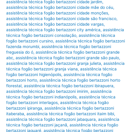
assistência técnica fogão bertazzoni cidade jardim
,
assistência técnica fogão bertazzoni cidade mãe do céu
,
assistência técnica fogão bertazzoni cidade monções
,
assistência técnica fogão bertazzoni cidade são francisco
,
assistência técnica fogão bertazzoni cidade vargas
,
assistência técnica fogão bertazzoni city américa
,
assistência
técnica fogão bertazzoni consolação
,
assistência técnica
fogão bertazzoni cursino
,
assistência técnica fogão bertazzoni
fazenda morumbi
,
assistência técnica fogão bertazzoni
freguesia do ó
,
assistência técnica fogão bertazzoni grande
abc
,
assistência técnica fogão bertazzoni grande são paulo
,
assistência técnica fogão bertazzoni granja julieta
,
assistência
técnica fogão bertazzoni granja viana
,
assistência técnica
fogão bertazzoni higienópolis
,
assistência técnica fogão
bertazzoni horto
,
assistência técnica fogão bertazzoni horto
florestal
,
assistência técnica fogão bertazzoni ibirapuera
,
assistência técnica fogão bertazzoni imirim
,
assistência
técnica fogão bertazzoni indianópolis
,
assistência técnica
fogão bertazzoni interlagos
,
assistência técnica fogão
bertazzoni ipiranga
,
assistência técnica fogão bertazzoni
itaberaba
,
assistência técnica fogão bertazzoni itaim bibi
,
assistência técnica fogão bertazzoni jabaquara
,
assistência
técnica fogão bertazzoni jaçanã
,
assistência técnica fogão
bertazzoni jaguaré
,
assistência técnica fogão bertazzoni