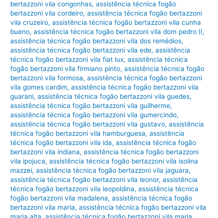
bertazzoni vila congonhas
,
assistência técnica fogão
bertazzoni vila cordeiro
,
assistência técnica fogão bertazzoni
vila cruzeiro
,
assistência técnica fogão bertazzoni vila cunha
bueno
,
assistência técnica fogão bertazzoni vila dom pedro II
,
assistência técnica fogão bertazzoni vila dos remédios
,
assistência técnica fogão bertazzoni vila ede
,
assistência
técnica fogão bertazzoni vila fiat lux
,
assistência técnica
fogão bertazzoni vila firmiano pinto
,
assistência técnica fogão
bertazzoni vila formosa
,
assistência técnica fogão bertazzoni
vila gomes cardim
,
assistência técnica fogão bertazzoni vila
guarani
,
assistência técnica fogão bertazzoni vila guedes
,
assistência técnica fogão bertazzoni vila guilherme
,
assistência técnica fogão bertazzoni vila gumercindo
,
assistência técnica fogão bertazzoni vila gustavo
,
assistência
técnica fogão bertazzoni vila hamburguesa
,
assistência
técnica fogão bertazzoni vila ida
,
assistência técnica fogão
bertazzoni vila indiana
,
assistência técnica fogão bertazzoni
vila ipojuca
,
assistência técnica fogão bertazzoni vila isolina
mazzei
,
assistência técnica fogão bertazzoni vila jaguara
,
assistência técnica fogão bertazzoni vila leonor
,
assistência
técnica fogão bertazzoni vila leopoldina
,
assistência técnica
fogão bertazzoni vila madalena
,
assistência técnica fogão
bertazzoni vila maria
,
assistência técnica fogão bertazzoni vila
maria alta
,
assistência técnica fogão bertazzoni vila maria