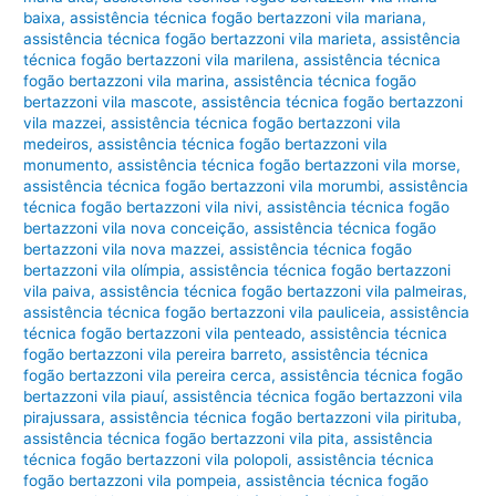
baixa
,
assistência técnica fogão bertazzoni vila mariana
,
assistência técnica fogão bertazzoni vila marieta
,
assistência
técnica fogão bertazzoni vila marilena
,
assistência técnica
fogão bertazzoni vila marina
,
assistência técnica fogão
bertazzoni vila mascote
,
assistência técnica fogão bertazzoni
vila mazzei
,
assistência técnica fogão bertazzoni vila
medeiros
,
assistência técnica fogão bertazzoni vila
monumento
,
assistência técnica fogão bertazzoni vila morse
,
assistência técnica fogão bertazzoni vila morumbi
,
assistência
técnica fogão bertazzoni vila nivi
,
assistência técnica fogão
bertazzoni vila nova conceição
,
assistência técnica fogão
bertazzoni vila nova mazzei
,
assistência técnica fogão
bertazzoni vila olímpia
,
assistência técnica fogão bertazzoni
vila paiva
,
assistência técnica fogão bertazzoni vila palmeiras
,
assistência técnica fogão bertazzoni vila pauliceia
,
assistência
técnica fogão bertazzoni vila penteado
,
assistência técnica
fogão bertazzoni vila pereira barreto
,
assistência técnica
fogão bertazzoni vila pereira cerca
,
assistência técnica fogão
bertazzoni vila piauí
,
assistência técnica fogão bertazzoni vila
pirajussara
,
assistência técnica fogão bertazzoni vila pirituba
,
assistência técnica fogão bertazzoni vila pita
,
assistência
técnica fogão bertazzoni vila polopoli
,
assistência técnica
fogão bertazzoni vila pompeia
,
assistência técnica fogão