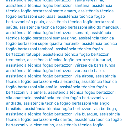
assistência técnica fogão bertazzoni santana
,
assistência
técnica fogão bertazzoni santo amaro
,
assistência técnica
fogão bertazzoni são judas
,
assistência técnica fogão
bertazzoni são paulo
,
assistência técnica fogão bertazzoni
saúde
,
assistência técnica fogão bertazzoni sítio do mandaqui
,
assistência técnica fogão bertazzoni sumaré
,
assistência
técnica fogão bertazzoni sumarezinho
,
assistência técnica
fogão bertazzoni super quadra morumbi
,
assistência técnica
fogão bertazzoni tamboré
,
assistência técnica fogão
bertazzoni tatuapé
,
assistência técnica fogão bertazzoni
tremembé
,
assistência técnica fogão bertazzoni tucuruvi
,
assistência técnica fogão bertazzoni várzea da barra funda
,
assistência técnica fogão bertazzoni várzea de baixo
,
assistência técnica fogão bertazzoni vila airosa
,
assistência
técnica fogão bertazzoni vila alexandria
,
assistência técnica
fogão bertazzoni vila amália
,
assistência técnica fogão
bertazzoni vila amélia
,
assistência técnica fogão bertazzoni
vila anastácio
,
assistência técnica fogão bertazzoni vila
andrade
,
assistência técnica fogão bertazzoni vila anglo
brasileira
,
assistência técnica fogão bertazzoni vila bertioga
,
assistência técnica fogão bertazzoni vila buarque
,
assistência
técnica fogão bertazzoni vila carrão
,
assistência técnica fogão
bertazzoni vila clementino
,
assistência técnica fogão