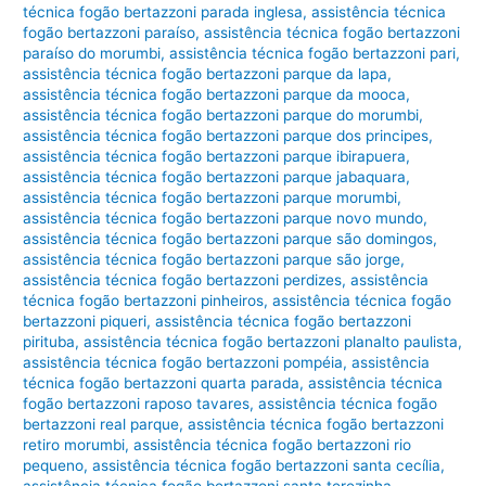
técnica fogão bertazzoni parada inglesa
,
assistência técnica
fogão bertazzoni paraíso
,
assistência técnica fogão bertazzoni
paraíso do morumbi
,
assistência técnica fogão bertazzoni pari
,
assistência técnica fogão bertazzoni parque da lapa
,
assistência técnica fogão bertazzoni parque da mooca
,
assistência técnica fogão bertazzoni parque do morumbi
,
assistência técnica fogão bertazzoni parque dos principes
,
assistência técnica fogão bertazzoni parque ibirapuera
,
assistência técnica fogão bertazzoni parque jabaquara
,
assistência técnica fogão bertazzoni parque morumbi
,
assistência técnica fogão bertazzoni parque novo mundo
,
assistência técnica fogão bertazzoni parque são domingos
,
assistência técnica fogão bertazzoni parque são jorge
,
assistência técnica fogão bertazzoni perdizes
,
assistência
técnica fogão bertazzoni pinheiros
,
assistência técnica fogão
bertazzoni piqueri
,
assistência técnica fogão bertazzoni
pirituba
,
assistência técnica fogão bertazzoni planalto paulista
,
assistência técnica fogão bertazzoni pompéia
,
assistência
técnica fogão bertazzoni quarta parada
,
assistência técnica
fogão bertazzoni raposo tavares
,
assistência técnica fogão
bertazzoni real parque
,
assistência técnica fogão bertazzoni
retiro morumbi
,
assistência técnica fogão bertazzoni rio
pequeno
,
assistência técnica fogão bertazzoni santa cecília
,
assistência técnica fogão bertazzoni santa terezinha
,