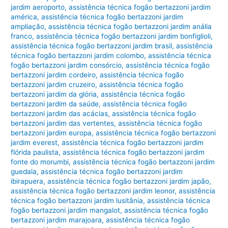
jardim aeroporto
,
assistência técnica fogão bertazzoni jardim
américa
,
assistência técnica fogão bertazzoni jardim
ampliação
,
assistência técnica fogão bertazzoni jardim anália
franco
,
assistência técnica fogão bertazzoni jardim bonfiglioli
,
assistência técnica fogão bertazzoni jardim brasil
,
assistência
técnica fogão bertazzoni jardim colombo
,
assistência técnica
fogão bertazzoni jardim consórcio
,
assistência técnica fogão
bertazzoni jardim cordeiro
,
assistência técnica fogão
bertazzoni jardim cruzeiro
,
assistência técnica fogão
bertazzoni jardim da glória
,
assistência técnica fogão
bertazzoni jardim da saúde
,
assistência técnica fogão
bertazzoni jardim das acácias
,
assistência técnica fogão
bertazzoni jardim das vertentes
,
assistência técnica fogão
bertazzoni jardim europa
,
assistência técnica fogão bertazzoni
jardim everest
,
assistência técnica fogão bertazzoni jardim
flórida paulista
,
assistência técnica fogão bertazzoni jardim
fonte do morumbi
,
assistência técnica fogão bertazzoni jardim
guedala
,
assistência técnica fogão bertazzoni jardim
ibirapuera
,
assistência técnica fogão bertazzoni jardim japão
,
assistência técnica fogão bertazzoni jardim leonor
,
assistência
técnica fogão bertazzoni jardim lusitânia
,
assistência técnica
fogão bertazzoni jardim mangalot
,
assistência técnica fogão
bertazzoni jardim marajoara
,
assistência técnica fogão