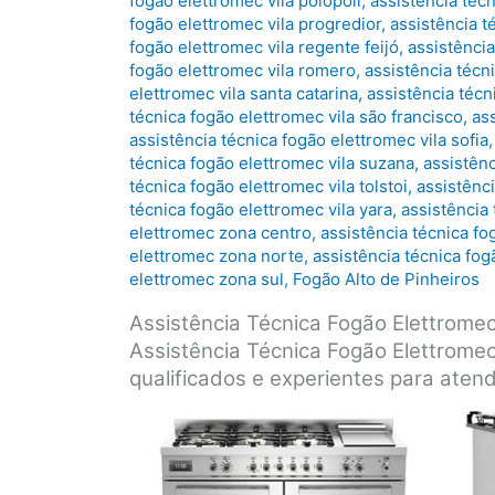
fogão elettromec vila polopoli
,
assistência téc
fogão elettromec vila progredior
,
assistência t
fogão elettromec vila regente feijó
,
assistência
fogão elettromec vila romero
,
assistência técn
elettromec vila santa catarina
,
assistência técn
técnica fogão elettromec vila são francisco
,
ass
assistência técnica fogão elettromec vila sofia
técnica fogão elettromec vila suzana
,
assistênc
técnica fogão elettromec vila tolstoi
,
assistênc
técnica fogão elettromec vila yara
,
assistência 
elettromec zona centro
,
assistência técnica fo
elettromec zona norte
,
assistência técnica fo
elettromec zona sul
,
Fogão Alto de Pinheiros
Assistência Técnica Fogão Elettrom
Assistência Técnica Fogão Elettromec
qualificados e experientes para aten