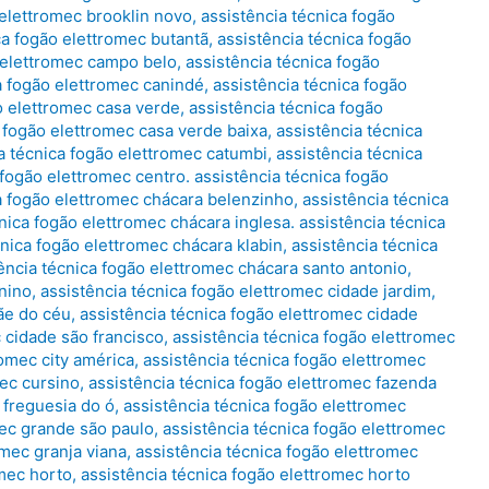
 elettromec brooklin novo
,
assistência técnica fogão
ca fogão elettromec butantã
,
assistência técnica fogão
o elettromec campo belo
,
assistência técnica fogão
a fogão elettromec canindé
,
assistência técnica fogão
o elettromec casa verde
,
assistência técnica fogão
a fogão elettromec casa verde baixa
,
assistência técnica
a técnica fogão elettromec catumbi
,
assistência técnica
 fogão elettromec centro. assistência técnica fogão
a fogão elettromec chácara belenzinho
,
assistência técnica
nica fogão elettromec chácara inglesa. assistência técnica
cnica fogão elettromec chácara klabin
,
assistência técnica
ência técnica fogão elettromec chácara santo antonio
,
nino
,
assistência técnica fogão elettromec cidade jardim
,
ãe do céu
,
assistência técnica fogão elettromec cidade
 cidade são francisco
,
assistência técnica fogão elettromec
romec city américa
,
assistência técnica fogão elettromec
mec cursino
,
assistência técnica fogão elettromec fazenda
 freguesia do ó
,
assistência técnica fogão elettromec
mec grande são paulo
,
assistência técnica fogão elettromec
omec granja viana
,
assistência técnica fogão elettromec
omec horto
,
assistência técnica fogão elettromec horto