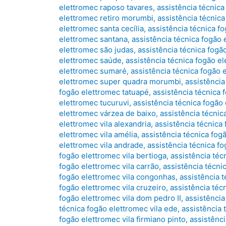
elettromec raposo tavares
,
assistência técnica
elettromec retiro morumbi
,
assistência técnic
elettromec santa cecília
,
assistência técnica f
elettromec santana
,
assistência técnica fogão
elettromec são judas
,
assistência técnica fogã
elettromec saúde
,
assistência técnica fogão e
elettromec sumaré
,
assistência técnica fogão
elettromec super quadra morumbi
,
assistência
fogão elettromec tatuapé
,
assistência técnica
elettromec tucuruvi
,
assistência técnica fogão
elettromec várzea de baixo
,
assistência técnic
elettromec vila alexandria
,
assistência técnica 
elettromec vila amélia
,
assistência técnica fog
elettromec vila andrade
,
assistência técnica fo
fogão elettromec vila bertioga
,
assistência téc
fogão elettromec vila carrão
,
assistência técni
fogão elettromec vila congonhas
,
assistência t
fogão elettromec vila cruzeiro
,
assistência téc
fogão elettromec vila dom pedro II
,
assistência
técnica fogão elettromec vila ede
,
assistência t
fogão elettromec vila firmiano pinto
,
assistênci