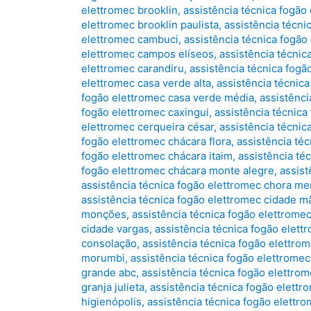
elettromec brooklin
,
assistência técnica fogão
elettromec brooklin paulista
,
assistência técni
elettromec cambuci
,
assistência técnica fogã
elettromec campos elíseos
,
assistência técnic
elettromec carandiru
,
assistência técnica fogã
elettromec casa verde alta
,
assistência técnic
fogão elettromec casa verde média
,
assistênci
fogão elettromec caxingui
,
assistência técnica
elettromec cerqueira césar
,
assistência técnic
fogão elettromec chácara flora
,
assistência téc
fogão elettromec chácara itaim
,
assistência té
fogão elettromec chácara monte alegre
,
assist
assistência técnica fogão elettromec chora me
assistência técnica fogão elettromec cidade m
monções
,
assistência técnica fogão elettromec
cidade vargas
,
assistência técnica fogão elett
consolação
,
assistência técnica fogão elettro
morumbi
,
assistência técnica fogão elettromec
grande abc
,
assistência técnica fogão elettro
granja julieta
,
assistência técnica fogão elettr
higienópolis
,
assistência técnica fogão elettr