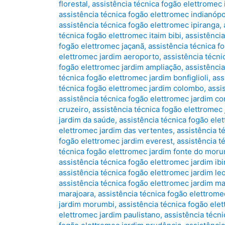
florestal
,
assistência técnica fogão elettromec 
assistência técnica fogão elettromec indianópo
assistência técnica fogão elettromec ipiranga
,
técnica fogão elettromec itaim bibi
,
assistênci
fogão elettromec jaçanã
,
assistência técnica f
elettromec jardim aeroporto
,
assistência técni
fogão elettromec jardim ampliação
,
assistência
técnica fogão elettromec jardim bonfiglioli
,
ass
técnica fogão elettromec jardim colombo
,
assi
assistência técnica fogão elettromec jardim co
cruzeiro
,
assistência técnica fogão elettromec 
jardim da saúde
,
assistência técnica fogão ele
elettromec jardim das vertentes
,
assistência t
fogão elettromec jardim everest
,
assistência t
técnica fogão elettromec jardim fonte do mor
assistência técnica fogão elettromec jardim ib
assistência técnica fogão elettromec jardim le
assistência técnica fogão elettromec jardim m
marajoara
,
assistência técnica fogão elettrom
jardim morumbi
,
assistência técnica fogão elet
elettromec jardim paulistano
,
assistência técni