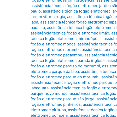
fogão elettromec jardim prudência
,
assistência
assistência técnica fogão elettromec jardim sã
paulo
,
assistência técnica fogão elettromec jar
jardim vitoria regia
,
assistência técnica fogão e
lapa
,
assistência técnica fogão elettromec lapa
paulista
,
assistência técnica fogão elettromec 
assistência técnica fogão elettromec limão
,
as
técnica fogão elettromec mirandópolis
,
assist
fogão elettromec mooca
,
assistência técnica 
fogão elettromec morumbi
,
assistência técnic
fogão elettromec pacaembu
,
assistência técni
técnica fogão elettromec parada inglesa
,
assis
fogão elettromec paraíso do morumbi
,
assistên
elettromec parque da lapa
,
assistência técnic
fogão elettromec parque do morumbi
,
assistên
assistência técnica fogão elettromec parque i
jabaquara
,
assistência técnica fogão elettrom
parque novo mundo
,
assistência técnica fogã
fogão elettromec parque são jorge
,
assistênci
fogão elettromec pinheiros
,
assistência técnic
elettromec pirituba
,
assistência técnica fogão 
elettromec pompéia
,
assistência técnica fogão