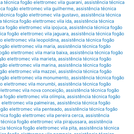
ia técnica fogão elettromec vila guarani
,
assistência técnica
ica fogão elettromec vila guilherme
,
assistência técnica
técnica fogão elettromec vila gustavo
,
assistência técnica
a técnica fogão elettromec vila ida
,
assistência técnica
ca fogão elettromec vila ipojuca
,
assistência técnica fogão
ica fogão elettromec vila jaguara
,
assistência técnica fogão
o elettromec vila leopoldina
,
assistência técnica fogão
fogão elettromec vila maria
,
assistência técnica fogão
fogão elettromec vila maria baixa
,
assistência técnica fogão
gão elettromec vila marieta
,
assistência técnica fogão
ogão elettromec vila marina
,
assistência técnica fogão
ogão elettromec vila mazzei
,
assistência técnica fogão
 fogão elettromec vila monumento
,
assistência técnica fogão
ão elettromec vila morumbi
,
assistência técnica fogão
elettromec vila nova conceição
,
assistência técnica fogão
a fogão elettromec vila olímpia
,
assistência técnica fogão
 elettromec vila palmeiras
,
assistência técnica fogão
ogão elettromec vila penteado
,
assistência técnica fogão
nica fogão elettromec vila pereira cerca
,
assistência
 técnica fogão elettromec vila pirajussara
,
assistência
cia técnica fogão elettromec vila pita
,
assistência técnica