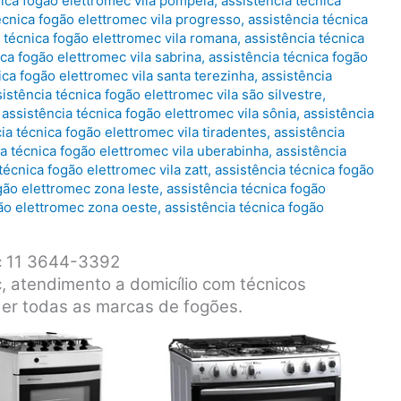
nica fogão elettromec vila pompeia
,
assistência técnica
écnica fogão elettromec vila progresso
,
assistência técnica
 técnica fogão elettromec vila romana
,
assistência técnica
ica fogão elettromec vila sabrina
,
assistência técnica fogão
ica fogão elettromec vila santa terezinha
,
assistência
istência técnica fogão elettromec vila são silvestre
,
,
assistência técnica fogão elettromec vila sônia
,
assistência
ia técnica fogão elettromec vila tiradentes
,
assistência
ia técnica fogão elettromec vila uberabinha
,
assistência
técnica fogão elettromec vila zatt
,
assistência técnica fogão
gão elettromec zona leste
,
assistência técnica fogão
gão elettromec zona oeste
,
assistência técnica fogão
ec 11 3644-3392
, atendimento a domicílio com técnicos
der todas as marcas de fogões.