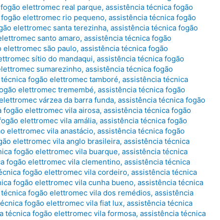
 fogão elettromec real parque
,
assistência técnica fogão
a fogão elettromec rio pequeno
,
assistência técnica fogão
ogão elettromec santa terezinha
,
assistência técnica fogão
 elettromec santo amaro
,
assistência técnica fogão
o elettromec são paulo
,
assistência técnica fogão
lettromec sítio do mandaqui
,
assistência técnica fogão
 elettromec sumarezinho
,
assistência técnica fogão
 técnica fogão elettromec tamboré
,
assistência técnica
 fogão elettromec tremembé
,
assistência técnica fogão
 elettromec várzea da barra funda
,
assistência técnica fogão
a fogão elettromec vila airosa
,
assistência técnica fogão
fogão elettromec vila amália
,
assistência técnica fogão
ão elettromec vila anastácio
,
assistência técnica fogão
gão elettromec vila anglo brasileira
,
assistência técnica
nica fogão elettromec vila buarque
,
assistência técnica
ca fogão elettromec vila clementino
,
assistência técnica
écnica fogão elettromec vila cordeiro
,
assistência técnica
nica fogão elettromec vila cunha bueno
,
assistência técnica
 técnica fogão elettromec vila dos remédios
,
assistência
écnica fogão elettromec vila fiat lux
,
assistência técnica
a técnica fogão elettromec vila formosa
,
assistência técnica