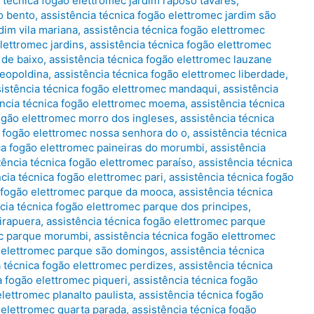
 técnica fogão elettromec jardim raposo tavares
,
o bento
,
assistência técnica fogão elettromec jardim são
dim vila mariana
,
assistência técnica fogão elettromec
lettromec jardins
,
assistência técnica fogão elettromec
 de baixo
,
assistência técnica fogão elettromec lauzane
leopoldina
,
assistência técnica fogão elettromec liberdade
,
sistência técnica fogão elettromec mandaqui
,
assistência
ência técnica fogão elettromec moema
,
assistência técnica
fogão elettromec morro dos ingleses
,
assistência técnica
a fogão elettromec nossa senhora do o
,
assistência técnica
ca fogão elettromec paineiras do morumbi
,
assistência
tência técnica fogão elettromec paraíso
,
assistência técnica
cia técnica fogão elettromec pari
,
assistência técnica fogão
a fogão elettromec parque da mooca
,
assistência técnica
cia técnica fogão elettromec parque dos principes
,
birapuera
,
assistência técnica fogão elettromec parque
ec parque morumbi
,
assistência técnica fogão elettromec
o elettromec parque são domingos
,
assistência técnica
a técnica fogão elettromec perdizes
,
assistência técnica
a fogão elettromec piqueri
,
assistência técnica fogão
elettromec planalto paulista
,
assistência técnica fogão
 elettromec quarta parada
,
assistência técnica fogão