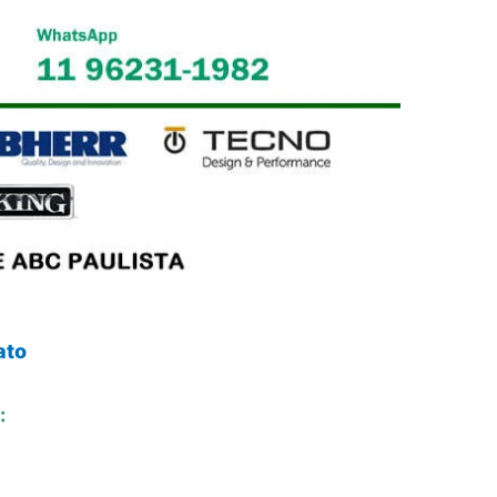
ato
: