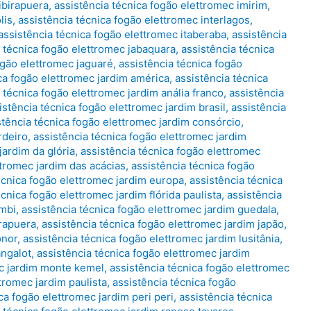
ibirapuera
,
assistência técnica fogão elettromec imirim
,
lis
,
assistência técnica fogão elettromec interlagos
,
assistência técnica fogão elettromec itaberaba
,
assistência
a técnica fogão elettromec jabaquara
,
assistência técnica
ogão elettromec jaguaré
,
assistência técnica fogão
ca fogão elettromec jardim américa
,
assistência técnica
 técnica fogão elettromec jardim anália franco
,
assistência
istência técnica fogão elettromec jardim brasil
,
assistência
stência técnica fogão elettromec jardim consórcio
,
rdeiro
,
assistência técnica fogão elettromec jardim
jardim da glória
,
assistência técnica fogão elettromec
ttromec jardim das acácias
,
assistência técnica fogão
écnica fogão elettromec jardim europa
,
assistência técnica
écnica fogão elettromec jardim flórida paulista
,
assistência
umbi
,
assistência técnica fogão elettromec jardim guedala
,
irapuera
,
assistência técnica fogão elettromec jardim japão
,
onor
,
assistência técnica fogão elettromec jardim lusitânia
,
angalot
,
assistência técnica fogão elettromec jardim
ec jardim monte kemel
,
assistência técnica fogão elettromec
tromec jardim paulista
,
assistência técnica fogão
ca fogão elettromec jardim peri peri
,
assistência técnica