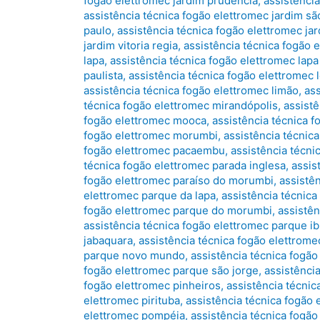
fogão elettromec jardim prudência
,
assistência
assistência técnica fogão elettromec jardim sã
paulo
,
assistência técnica fogão elettromec jar
jardim vitoria regia
,
assistência técnica fogão e
lapa
,
assistência técnica fogão elettromec lapa
paulista
,
assistência técnica fogão elettromec 
assistência técnica fogão elettromec limão
,
as
técnica fogão elettromec mirandópolis
,
assist
fogão elettromec mooca
,
assistência técnica 
fogão elettromec morumbi
,
assistência técnic
fogão elettromec pacaembu
,
assistência técni
técnica fogão elettromec parada inglesa
,
assis
fogão elettromec paraíso do morumbi
,
assistên
elettromec parque da lapa
,
assistência técnic
fogão elettromec parque do morumbi
,
assistên
assistência técnica fogão elettromec parque i
jabaquara
,
assistência técnica fogão elettrom
parque novo mundo
,
assistência técnica fogã
fogão elettromec parque são jorge
,
assistênci
fogão elettromec pinheiros
,
assistência técnic
elettromec pirituba
,
assistência técnica fogão 
elettromec pompéia
,
assistência técnica fogão