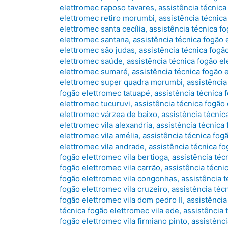
elettromec raposo tavares
,
assistência técnica
elettromec retiro morumbi
,
assistência técnic
elettromec santa cecília
,
assistência técnica f
elettromec santana
,
assistência técnica fogão
elettromec são judas
,
assistência técnica fogã
elettromec saúde
,
assistência técnica fogão e
elettromec sumaré
,
assistência técnica fogão
elettromec super quadra morumbi
,
assistência
fogão elettromec tatuapé
,
assistência técnica
elettromec tucuruvi
,
assistência técnica fogão
elettromec várzea de baixo
,
assistência técnic
elettromec vila alexandria
,
assistência técnica 
elettromec vila amélia
,
assistência técnica fog
elettromec vila andrade
,
assistência técnica fo
fogão elettromec vila bertioga
,
assistência téc
fogão elettromec vila carrão
,
assistência técni
fogão elettromec vila congonhas
,
assistência t
fogão elettromec vila cruzeiro
,
assistência téc
fogão elettromec vila dom pedro II
,
assistência
técnica fogão elettromec vila ede
,
assistência t
fogão elettromec vila firmiano pinto
,
assistênci