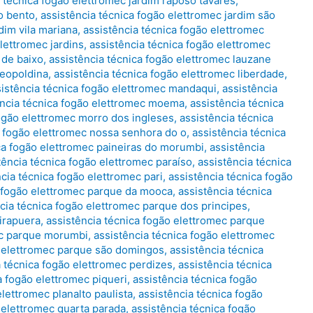
 técnica fogão elettromec jardim raposo tavares
,
o bento
,
assistência técnica fogão elettromec jardim são
dim vila mariana
,
assistência técnica fogão elettromec
lettromec jardins
,
assistência técnica fogão elettromec
 de baixo
,
assistência técnica fogão elettromec lauzane
leopoldina
,
assistência técnica fogão elettromec liberdade
,
sistência técnica fogão elettromec mandaqui
,
assistência
ência técnica fogão elettromec moema
,
assistência técnica
fogão elettromec morro dos ingleses
,
assistência técnica
a fogão elettromec nossa senhora do o
,
assistência técnica
ca fogão elettromec paineiras do morumbi
,
assistência
tência técnica fogão elettromec paraíso
,
assistência técnica
cia técnica fogão elettromec pari
,
assistência técnica fogão
a fogão elettromec parque da mooca
,
assistência técnica
cia técnica fogão elettromec parque dos principes
,
birapuera
,
assistência técnica fogão elettromec parque
ec parque morumbi
,
assistência técnica fogão elettromec
o elettromec parque são domingos
,
assistência técnica
a técnica fogão elettromec perdizes
,
assistência técnica
a fogão elettromec piqueri
,
assistência técnica fogão
elettromec planalto paulista
,
assistência técnica fogão
 elettromec quarta parada
,
assistência técnica fogão