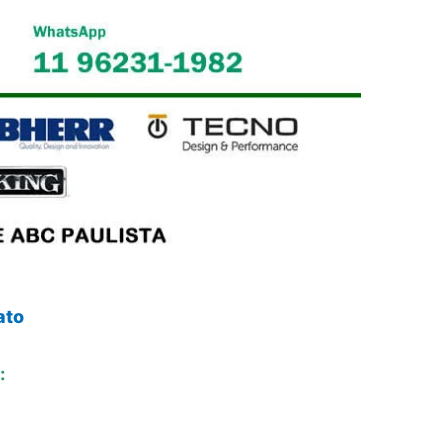
ato
: