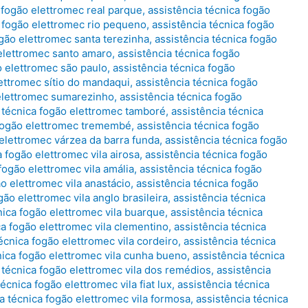
 fogão elettromec real parque
,
assistência técnica fogão
a fogão elettromec rio pequeno
,
assistência técnica fogão
ogão elettromec santa terezinha
,
assistência técnica fogão
 elettromec santo amaro
,
assistência técnica fogão
o elettromec são paulo
,
assistência técnica fogão
lettromec sítio do mandaqui
,
assistência técnica fogão
 elettromec sumarezinho
,
assistência técnica fogão
 técnica fogão elettromec tamboré
,
assistência técnica
 fogão elettromec tremembé
,
assistência técnica fogão
 elettromec várzea da barra funda
,
assistência técnica fogão
a fogão elettromec vila airosa
,
assistência técnica fogão
fogão elettromec vila amália
,
assistência técnica fogão
ão elettromec vila anastácio
,
assistência técnica fogão
gão elettromec vila anglo brasileira
,
assistência técnica
nica fogão elettromec vila buarque
,
assistência técnica
ca fogão elettromec vila clementino
,
assistência técnica
écnica fogão elettromec vila cordeiro
,
assistência técnica
nica fogão elettromec vila cunha bueno
,
assistência técnica
 técnica fogão elettromec vila dos remédios
,
assistência
écnica fogão elettromec vila fiat lux
,
assistência técnica
a técnica fogão elettromec vila formosa
,
assistência técnica