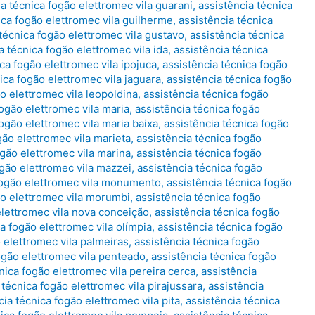
ia técnica fogão elettromec vila guarani
,
assistência técnica
ica fogão elettromec vila guilherme
,
assistência técnica
técnica fogão elettromec vila gustavo
,
assistência técnica
a técnica fogão elettromec vila ida
,
assistência técnica
ca fogão elettromec vila ipojuca
,
assistência técnica fogão
ica fogão elettromec vila jaguara
,
assistência técnica fogão
o elettromec vila leopoldina
,
assistência técnica fogão
fogão elettromec vila maria
,
assistência técnica fogão
fogão elettromec vila maria baixa
,
assistência técnica fogão
gão elettromec vila marieta
,
assistência técnica fogão
ogão elettromec vila marina
,
assistência técnica fogão
ogão elettromec vila mazzei
,
assistência técnica fogão
 fogão elettromec vila monumento
,
assistência técnica fogão
ão elettromec vila morumbi
,
assistência técnica fogão
elettromec vila nova conceição
,
assistência técnica fogão
a fogão elettromec vila olímpia
,
assistência técnica fogão
 elettromec vila palmeiras
,
assistência técnica fogão
ogão elettromec vila penteado
,
assistência técnica fogão
nica fogão elettromec vila pereira cerca
,
assistência
 técnica fogão elettromec vila pirajussara
,
assistência
cia técnica fogão elettromec vila pita
,
assistência técnica