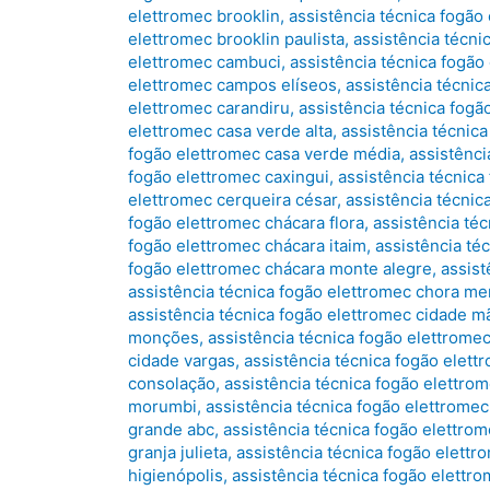
elettromec brooklin
,
assistência técnica fogão
elettromec brooklin paulista
,
assistência técni
elettromec cambuci
,
assistência técnica fogã
elettromec campos elíseos
,
assistência técnic
elettromec carandiru
,
assistência técnica fogã
elettromec casa verde alta
,
assistência técnic
fogão elettromec casa verde média
,
assistênci
fogão elettromec caxingui
,
assistência técnica
elettromec cerqueira césar
,
assistência técnic
fogão elettromec chácara flora
,
assistência téc
fogão elettromec chácara itaim
,
assistência té
fogão elettromec chácara monte alegre
,
assist
assistência técnica fogão elettromec chora me
assistência técnica fogão elettromec cidade m
monções
,
assistência técnica fogão elettromec
cidade vargas
,
assistência técnica fogão elett
consolação
,
assistência técnica fogão elettro
morumbi
,
assistência técnica fogão elettromec
grande abc
,
assistência técnica fogão elettro
granja julieta
,
assistência técnica fogão elettr
higienópolis
,
assistência técnica fogão elettr