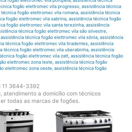
nica fogão elettromec vila pompeia
,
assistência técnica
écnica fogão elettromec vila progresso
,
assistência técnica
 técnica fogão elettromec vila romana
,
assistência técnica
ica fogão elettromec vila sabrina
,
assistência técnica fogão
ica fogão elettromec vila santa terezinha
,
assistência
istência técnica fogão elettromec vila são silvestre
,
,
assistência técnica fogão elettromec vila sônia
,
assistência
ia técnica fogão elettromec vila tiradentes
,
assistência
ia técnica fogão elettromec vila uberabinha
,
assistência
técnica fogão elettromec vila zatt
,
assistência técnica fogão
gão elettromec zona leste
,
assistência técnica fogão
gão elettromec zona oeste
,
assistência técnica fogão
ec 11 3644-3392
, atendimento a domicílio com técnicos
der todas as marcas de fogões.