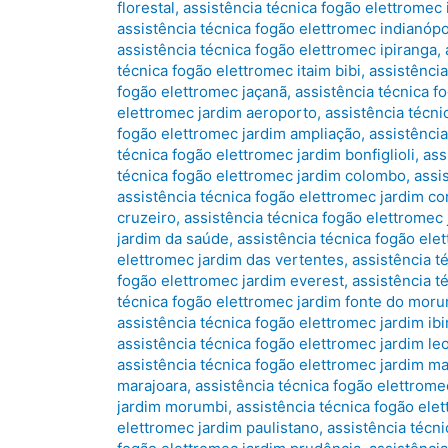
florestal
,
assistência técnica fogão elettromec 
assistência técnica fogão elettromec indianópo
assistência técnica fogão elettromec ipiranga
,
técnica fogão elettromec itaim bibi
,
assistênci
fogão elettromec jaçanã
,
assistência técnica f
elettromec jardim aeroporto
,
assistência técni
fogão elettromec jardim ampliação
,
assistência
técnica fogão elettromec jardim bonfiglioli
,
ass
técnica fogão elettromec jardim colombo
,
assi
assistência técnica fogão elettromec jardim co
cruzeiro
,
assistência técnica fogão elettromec 
jardim da saúde
,
assistência técnica fogão ele
elettromec jardim das vertentes
,
assistência t
fogão elettromec jardim everest
,
assistência t
técnica fogão elettromec jardim fonte do mor
assistência técnica fogão elettromec jardim ib
assistência técnica fogão elettromec jardim le
assistência técnica fogão elettromec jardim m
marajoara
,
assistência técnica fogão elettrom
jardim morumbi
,
assistência técnica fogão elet
elettromec jardim paulistano
,
assistência técni