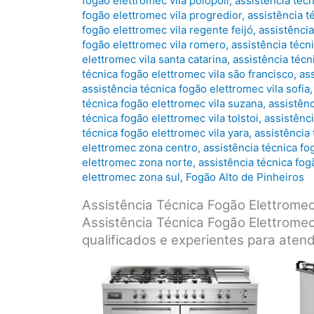
fogão elettromec vila polopoli
,
assistência téc
fogão elettromec vila progredior
,
assistência t
fogão elettromec vila regente feijó
,
assistência
fogão elettromec vila romero
,
assistência técn
elettromec vila santa catarina
,
assistência técn
técnica fogão elettromec vila são francisco
,
ass
assistência técnica fogão elettromec vila sofia
técnica fogão elettromec vila suzana
,
assistênc
técnica fogão elettromec vila tolstoi
,
assistênc
técnica fogão elettromec vila yara
,
assistência 
elettromec zona centro
,
assistência técnica fo
elettromec zona norte
,
assistência técnica fo
elettromec zona sul
,
Fogão Alto de Pinheiros
Assistência Técnica Fogão Elettrom
Assistência Técnica Fogão Elettromec
qualificados e experientes para aten