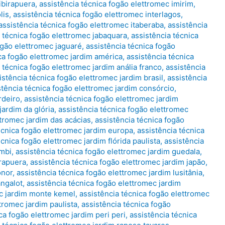
ibirapuera
,
assistência técnica fogão elettromec imirim
,
lis
,
assistência técnica fogão elettromec interlagos
,
assistência técnica fogão elettromec itaberaba
,
assistência
a técnica fogão elettromec jabaquara
,
assistência técnica
ogão elettromec jaguaré
,
assistência técnica fogão
ca fogão elettromec jardim américa
,
assistência técnica
 técnica fogão elettromec jardim anália franco
,
assistência
istência técnica fogão elettromec jardim brasil
,
assistência
stência técnica fogão elettromec jardim consórcio
,
rdeiro
,
assistência técnica fogão elettromec jardim
jardim da glória
,
assistência técnica fogão elettromec
ttromec jardim das acácias
,
assistência técnica fogão
écnica fogão elettromec jardim europa
,
assistência técnica
écnica fogão elettromec jardim flórida paulista
,
assistência
umbi
,
assistência técnica fogão elettromec jardim guedala
,
irapuera
,
assistência técnica fogão elettromec jardim japão
,
onor
,
assistência técnica fogão elettromec jardim lusitânia
,
angalot
,
assistência técnica fogão elettromec jardim
ec jardim monte kemel
,
assistência técnica fogão elettromec
tromec jardim paulista
,
assistência técnica fogão
ca fogão elettromec jardim peri peri
,
assistência técnica