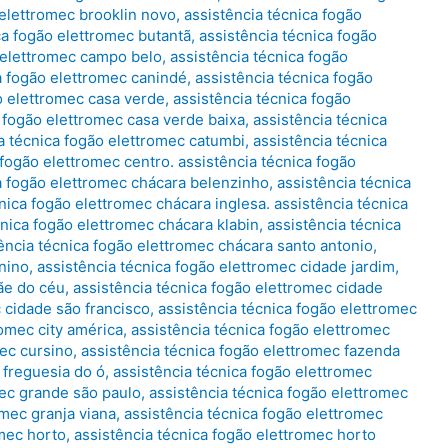
 elettromec brooklin novo
,
assistência técnica fogão
ca fogão elettromec butantã
,
assistência técnica fogão
o elettromec campo belo
,
assistência técnica fogão
a fogão elettromec canindé
,
assistência técnica fogão
o elettromec casa verde
,
assistência técnica fogão
a fogão elettromec casa verde baixa
,
assistência técnica
a técnica fogão elettromec catumbi
,
assistência técnica
 fogão elettromec centro. assistência técnica fogão
a fogão elettromec chácara belenzinho
,
assistência técnica
nica fogão elettromec chácara inglesa. assistência técnica
cnica fogão elettromec chácara klabin
,
assistência técnica
ência técnica fogão elettromec chácara santo antonio
,
nino
,
assistência técnica fogão elettromec cidade jardim
,
ãe do céu
,
assistência técnica fogão elettromec cidade
 cidade são francisco
,
assistência técnica fogão elettromec
romec city américa
,
assistência técnica fogão elettromec
mec cursino
,
assistência técnica fogão elettromec fazenda
 freguesia do ó
,
assistência técnica fogão elettromec
mec grande são paulo
,
assistência técnica fogão elettromec
omec granja viana
,
assistência técnica fogão elettromec
omec horto
,
assistência técnica fogão elettromec horto