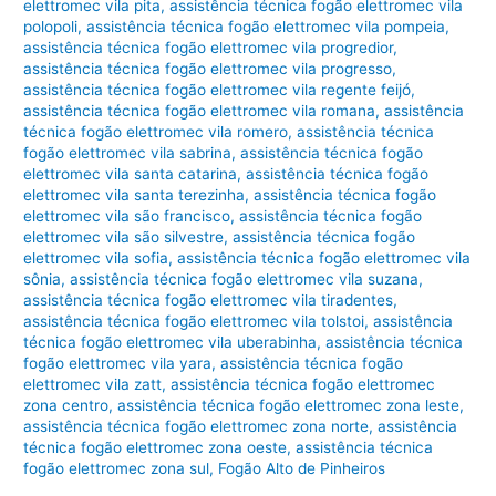
elettromec vila pita
,
assistência técnica fogão elettromec vila
polopoli
,
assistência técnica fogão elettromec vila pompeia
,
assistência técnica fogão elettromec vila progredior
,
assistência técnica fogão elettromec vila progresso
,
assistência técnica fogão elettromec vila regente feijó
,
assistência técnica fogão elettromec vila romana
,
assistência
técnica fogão elettromec vila romero
,
assistência técnica
fogão elettromec vila sabrina
,
assistência técnica fogão
elettromec vila santa catarina
,
assistência técnica fogão
elettromec vila santa terezinha
,
assistência técnica fogão
elettromec vila são francisco
,
assistência técnica fogão
elettromec vila são silvestre
,
assistência técnica fogão
elettromec vila sofia
,
assistência técnica fogão elettromec vila
sônia
,
assistência técnica fogão elettromec vila suzana
,
assistência técnica fogão elettromec vila tiradentes
,
assistência técnica fogão elettromec vila tolstoi
,
assistência
técnica fogão elettromec vila uberabinha
,
assistência técnica
fogão elettromec vila yara
,
assistência técnica fogão
elettromec vila zatt
,
assistência técnica fogão elettromec
zona centro
,
assistência técnica fogão elettromec zona leste
,
assistência técnica fogão elettromec zona norte
,
assistência
técnica fogão elettromec zona oeste
,
assistência técnica
fogão elettromec zona sul
,
Fogão Alto de Pinheiros