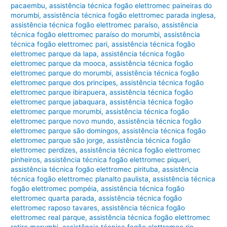
pacaembu
,
assistência técnica fogão elettromec paineiras do
morumbi
,
assistência técnica fogão elettromec parada inglesa
,
assistência técnica fogão elettromec paraíso
,
assistência
técnica fogão elettromec paraíso do morumbi
,
assistência
técnica fogão elettromec pari
,
assistência técnica fogão
elettromec parque da lapa
,
assistência técnica fogão
elettromec parque da mooca
,
assistência técnica fogão
elettromec parque do morumbi
,
assistência técnica fogão
elettromec parque dos principes
,
assistência técnica fogão
elettromec parque ibirapuera
,
assistência técnica fogão
elettromec parque jabaquara
,
assistência técnica fogão
elettromec parque morumbi
,
assistência técnica fogão
elettromec parque novo mundo
,
assistência técnica fogão
elettromec parque são domingos
,
assistência técnica fogão
elettromec parque são jorge
,
assistência técnica fogão
elettromec perdizes
,
assistência técnica fogão elettromec
pinheiros
,
assistência técnica fogão elettromec piqueri
,
assistência técnica fogão elettromec pirituba
,
assistência
técnica fogão elettromec planalto paulista
,
assistência técnica
fogão elettromec pompéia
,
assistência técnica fogão
elettromec quarta parada
,
assistência técnica fogão
elettromec raposo tavares
,
assistência técnica fogão
elettromec real parque
,
assistência técnica fogão elettromec
retiro morumbi
,
assistência técnica fogão elettromec rio