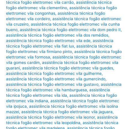
técnica fogão elettromec vila carrão
,
assistência técnica
fogão elettromec vila clementino
,
assistência técnica fogão
elettromec vila congonhas
,
assistência técnica fogão
elettromec vila cordeiro
,
assistência técnica fogão elettromec
vila cruzeiro
,
assistência técnica fogão elettromec vila cunha
bueno
,
assistência técnica fogão elettromec vila dom pedro II
,
assistência técnica fogão elettromec vila dos remédios
,
assistência técnica fogão elettromec vila ede
,
assistência
técnica fogão elettromec vila fiat lux
,
assistência técnica
fogão elettromec vila firmiano pinto
,
assistência técnica fogão
elettromec vila formosa
,
assistência técnica fogão elettromec
vila gomes cardim
,
assistência técnica fogão elettromec vila
guarani
,
assistência técnica fogão elettromec vila guedes
,
assistência técnica fogão elettromec vila guilherme
,
assistência técnica fogão elettromec vila gumercindo
,
assistência técnica fogão elettromec vila gustavo
,
assistência
técnica fogão elettromec vila hamburguesa
,
assistência
técnica fogão elettromec vila ida
,
assistência técnica fogão
elettromec vila indiana
,
assistência técnica fogão elettromec
vila ipojuca
,
assistência técnica fogão elettromec vila isolina
mazzei
,
assistência técnica fogão elettromec vila jaguara
,
assistência técnica fogão elettromec vila leonor
,
assistência
técnica fogão elettromec vila leopoldina
,
assistência técnica
fogão elettromec vila madalena
,
assistência técnica fogão