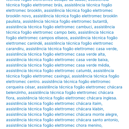
técnica fogão elettromec brás
,
assistência técnica fogão
elettromec brooklin
,
assistência técnica fogão elettromec
brooklin novo
,
assistência técnica fogão elettromec brooklin
paulista
,
assistência técnica fogão elettromec butantã
,
assistência técnica fogão elettromec cambuci
,
assistência
técnica fogão elettromec campo belo
,
assistência técnica
fogão elettromec campos elíseos
,
assistência técnica fogão
elettromec canindé
,
assistência técnica fogão elettromec
carandiru
,
assistência técnica fogão elettromec casa verde
,
assistência técnica fogão elettromec casa verde alta
,
assistência técnica fogão elettromec casa verde baixa
,
assistência técnica fogão elettromec casa verde média
,
assistência técnica fogão elettromec catumbi
,
assistência
técnica fogão elettromec caxingui
,
assistência técnica fogão
elettromec centro. assistência técnica fogão elettromec
cerqueira césar
,
assistência técnica fogão elettromec chácara
belenzinho
,
assistência técnica fogão elettromec chácara
flora
,
assistência técnica fogão elettromec chácara inglesa.
assistência técnica fogão elettromec chácara itaim
,
assistência técnica fogão elettromec chácara klabin
,
assistência técnica fogão elettromec chácara monte alegre
,
assistência técnica fogão elettromec chácara santo antonio
,
assistência técnica fogão elettromec chora menino
,