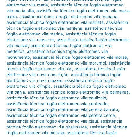
elettromec vila maria
,
assistência técnica fogão elettromec
vila maria alta
,
assistência técnica fogão elettromec vila maria
baixa
,
assistência técnica fogão elettromec vila mariana
,
assistência técnica fogão elettromec vila marieta
,
assistência
técnica fogão elettromec vila marilena
,
assistência técnica
fogão elettromec vila marina
,
assistência técnica fogão
elettromec vila mascote
,
assistência técnica fogão elettromec
vila mazzei
,
assistência técnica fogão elettromec vila
medeiros
,
assistência técnica fogão elettromec vila
monumento
,
assistência técnica fogão elettromec vila morse
,
assistência técnica fogão elettromec vila morumbi
,
assistência
técnica fogão elettromec vila nivi
,
assistência técnica fogão
elettromec vila nova conceição
,
assistência técnica fogão
elettromec vila nova mazzei
,
assistência técnica fogão
elettromec vila olímpia
,
assistência técnica fogão elettromec
vila paiva
,
assistência técnica fogão elettromec vila palmeiras
,
assistência técnica fogão elettromec vila pauliceia
,
assistência técnica fogão elettromec vila penteado
,
assistência técnica fogão elettromec vila pereira barreto
,
assistência técnica fogão elettromec vila pereira cerca
,
assistência técnica fogão elettromec vila piauí
,
assistência
técnica fogão elettromec vila pirajussara
,
assistência técnica
fogão elettromec vila pirituba
,
assistência técnica fogão