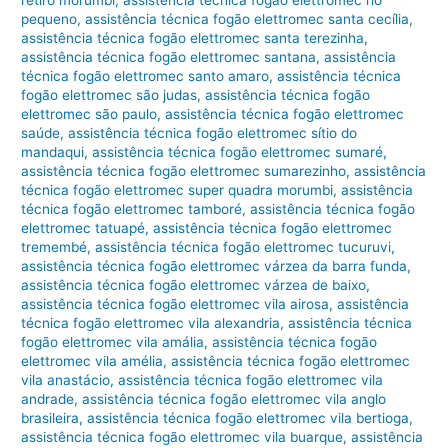
pequeno
,
assistência técnica fogão elettromec santa cecília
,
assistência técnica fogão elettromec santa terezinha
,
assistência técnica fogão elettromec santana
,
assistência
técnica fogão elettromec santo amaro
,
assistência técnica
fogão elettromec são judas
,
assistência técnica fogão
elettromec são paulo
,
assistência técnica fogão elettromec
saúde
,
assistência técnica fogão elettromec sítio do
mandaqui
,
assistência técnica fogão elettromec sumaré
,
assistência técnica fogão elettromec sumarezinho
,
assistência
técnica fogão elettromec super quadra morumbi
,
assistência
técnica fogão elettromec tamboré
,
assistência técnica fogão
elettromec tatuapé
,
assistência técnica fogão elettromec
tremembé
,
assistência técnica fogão elettromec tucuruvi
,
assistência técnica fogão elettromec várzea da barra funda
,
assistência técnica fogão elettromec várzea de baixo
,
assistência técnica fogão elettromec vila airosa
,
assistência
técnica fogão elettromec vila alexandria
,
assistência técnica
fogão elettromec vila amália
,
assistência técnica fogão
elettromec vila amélia
,
assistência técnica fogão elettromec
vila anastácio
,
assistência técnica fogão elettromec vila
andrade
,
assistência técnica fogão elettromec vila anglo
brasileira
,
assistência técnica fogão elettromec vila bertioga
,
assistência técnica fogão elettromec vila buarque
,
assistência