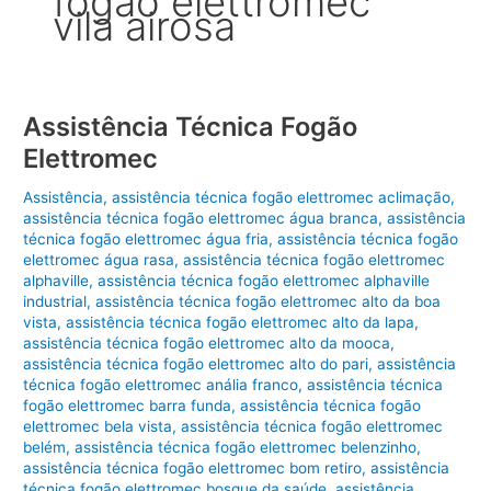
fogão elettromec
vila airosa
Assistência Técnica Fogão
Elettromec
Assistência
,
assistência técnica fogão elettromec aclimação
,
assistência técnica fogão elettromec água branca
,
assistência
técnica fogão elettromec água fria
,
assistência técnica fogão
elettromec água rasa
,
assistência técnica fogão elettromec
alphaville
,
assistência técnica fogão elettromec alphaville
industrial
,
assistência técnica fogão elettromec alto da boa
vista
,
assistência técnica fogão elettromec alto da lapa
,
assistência técnica fogão elettromec alto da mooca
,
assistência técnica fogão elettromec alto do pari
,
assistência
técnica fogão elettromec anália franco
,
assistência técnica
fogão elettromec barra funda
,
assistência técnica fogão
elettromec bela vista
,
assistência técnica fogão elettromec
belém
,
assistência técnica fogão elettromec belenzinho
,
assistência técnica fogão elettromec bom retiro
,
assistência
técnica fogão elettromec bosque da saúde
,
assistência