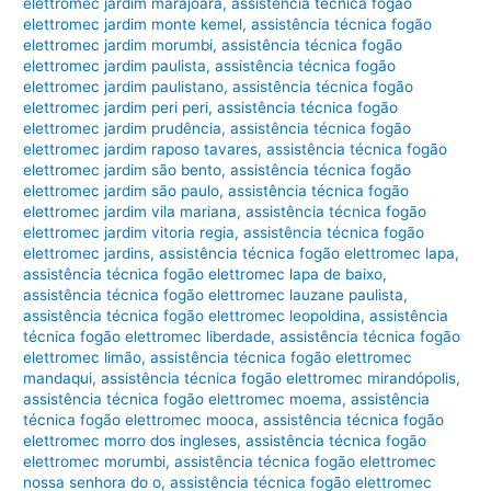
elettromec jardim marajoara
,
assistência técnica fogão
elettromec jardim monte kemel
,
assistência técnica fogão
elettromec jardim morumbi
,
assistência técnica fogão
elettromec jardim paulista
,
assistência técnica fogão
elettromec jardim paulistano
,
assistência técnica fogão
elettromec jardim peri peri
,
assistência técnica fogão
elettromec jardim prudência
,
assistência técnica fogão
elettromec jardim raposo tavares
,
assistência técnica fogão
elettromec jardim são bento
,
assistência técnica fogão
elettromec jardim são paulo
,
assistência técnica fogão
elettromec jardim vila mariana
,
assistência técnica fogão
elettromec jardim vitoria regia
,
assistência técnica fogão
elettromec jardins
,
assistência técnica fogão elettromec lapa
,
assistência técnica fogão elettromec lapa de baixo
,
assistência técnica fogão elettromec lauzane paulista
,
assistência técnica fogão elettromec leopoldina
,
assistência
técnica fogão elettromec liberdade
,
assistência técnica fogão
elettromec limão
,
assistência técnica fogão elettromec
mandaqui
,
assistência técnica fogão elettromec mirandópolis
,
assistência técnica fogão elettromec moema
,
assistência
técnica fogão elettromec mooca
,
assistência técnica fogão
elettromec morro dos ingleses
,
assistência técnica fogão
elettromec morumbi
,
assistência técnica fogão elettromec
nossa senhora do o
,
assistência técnica fogão elettromec