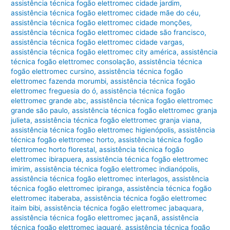
assistência técnica fogão elettromec cidade jardim
,
assistência técnica fogão elettromec cidade mãe do céu
,
assistência técnica fogão elettromec cidade monções
,
assistência técnica fogão elettromec cidade são francisco
,
assistência técnica fogão elettromec cidade vargas
,
assistência técnica fogão elettromec city américa
,
assistência
técnica fogão elettromec consolação
,
assistência técnica
fogão elettromec cursino
,
assistência técnica fogão
elettromec fazenda morumbi
,
assistência técnica fogão
elettromec freguesia do ó
,
assistência técnica fogão
elettromec grande abc
,
assistência técnica fogão elettromec
grande são paulo
,
assistência técnica fogão elettromec granja
julieta
,
assistência técnica fogão elettromec granja viana
,
assistência técnica fogão elettromec higienópolis
,
assistência
técnica fogão elettromec horto
,
assistência técnica fogão
elettromec horto florestal
,
assistência técnica fogão
elettromec ibirapuera
,
assistência técnica fogão elettromec
imirim
,
assistência técnica fogão elettromec indianópolis
,
assistência técnica fogão elettromec interlagos
,
assistência
técnica fogão elettromec ipiranga
,
assistência técnica fogão
elettromec itaberaba
,
assistência técnica fogão elettromec
itaim bibi
,
assistência técnica fogão elettromec jabaquara
,
assistência técnica fogão elettromec jaçanã
,
assistência
técnica fogão elettromec jaguaré
,
assistência técnica fogão