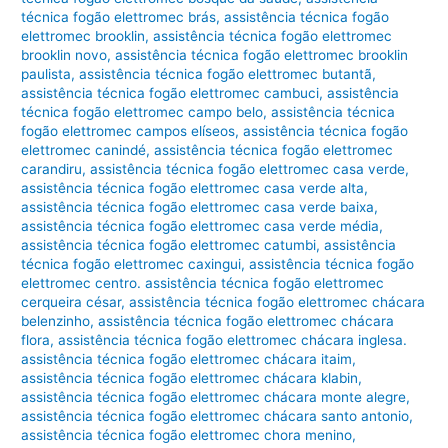
técnica fogão elettromec brás
,
assistência técnica fogão
elettromec brooklin
,
assistência técnica fogão elettromec
brooklin novo
,
assistência técnica fogão elettromec brooklin
paulista
,
assistência técnica fogão elettromec butantã
,
assistência técnica fogão elettromec cambuci
,
assistência
técnica fogão elettromec campo belo
,
assistência técnica
fogão elettromec campos elíseos
,
assistência técnica fogão
elettromec canindé
,
assistência técnica fogão elettromec
carandiru
,
assistência técnica fogão elettromec casa verde
,
assistência técnica fogão elettromec casa verde alta
,
assistência técnica fogão elettromec casa verde baixa
,
assistência técnica fogão elettromec casa verde média
,
assistência técnica fogão elettromec catumbi
,
assistência
técnica fogão elettromec caxingui
,
assistência técnica fogão
elettromec centro. assistência técnica fogão elettromec
cerqueira césar
,
assistência técnica fogão elettromec chácara
belenzinho
,
assistência técnica fogão elettromec chácara
flora
,
assistência técnica fogão elettromec chácara inglesa.
assistência técnica fogão elettromec chácara itaim
,
assistência técnica fogão elettromec chácara klabin
,
assistência técnica fogão elettromec chácara monte alegre
,
assistência técnica fogão elettromec chácara santo antonio
,
assistência técnica fogão elettromec chora menino
,