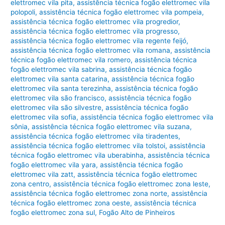
elettromec vila pita
,
assistência técnica fogão elettromec vila
polopoli
,
assistência técnica fogão elettromec vila pompeia
,
assistência técnica fogão elettromec vila progredior
,
assistência técnica fogão elettromec vila progresso
,
assistência técnica fogão elettromec vila regente feijó
,
assistência técnica fogão elettromec vila romana
,
assistência
técnica fogão elettromec vila romero
,
assistência técnica
fogão elettromec vila sabrina
,
assistência técnica fogão
elettromec vila santa catarina
,
assistência técnica fogão
elettromec vila santa terezinha
,
assistência técnica fogão
elettromec vila são francisco
,
assistência técnica fogão
elettromec vila são silvestre
,
assistência técnica fogão
elettromec vila sofia
,
assistência técnica fogão elettromec vila
sônia
,
assistência técnica fogão elettromec vila suzana
,
assistência técnica fogão elettromec vila tiradentes
,
assistência técnica fogão elettromec vila tolstoi
,
assistência
técnica fogão elettromec vila uberabinha
,
assistência técnica
fogão elettromec vila yara
,
assistência técnica fogão
elettromec vila zatt
,
assistência técnica fogão elettromec
zona centro
,
assistência técnica fogão elettromec zona leste
,
assistência técnica fogão elettromec zona norte
,
assistência
técnica fogão elettromec zona oeste
,
assistência técnica
fogão elettromec zona sul
,
Fogão Alto de Pinheiros