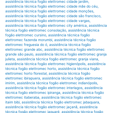
assistência técnica fogão elettromec cidade jardim
,
assistência técnica fogão elettromec cidade mãe do céu
,
assistência técnica fogão elettromec cidade monções
,
assistência técnica fogão elettromec cidade são francisco
,
assistência técnica fogão elettromec cidade vargas
,
assistência técnica fogão elettromec city américa
,
assistência
técnica fogão elettromec consolação
,
assistência técnica
fogão elettromec cursino
,
assistência técnica fogão
elettromec fazenda morumbi
,
assistência técnica fogão
elettromec freguesia do ó
,
assistência técnica fogão
elettromec grande abc
,
assistência técnica fogão elettromec
grande são paulo
,
assistência técnica fogão elettromec granja
julieta
,
assistência técnica fogão elettromec granja viana
,
assistência técnica fogão elettromec higienópolis
,
assistência
técnica fogão elettromec horto
,
assistência técnica fogão
elettromec horto florestal
,
assistência técnica fogão
elettromec ibirapuera
,
assistência técnica fogão elettromec
imirim
,
assistência técnica fogão elettromec indianópolis
,
assistência técnica fogão elettromec interlagos
,
assistência
técnica fogão elettromec ipiranga
,
assistência técnica fogão
elettromec itaberaba
,
assistência técnica fogão elettromec
itaim bibi
,
assistência técnica fogão elettromec jabaquara
,
assistência técnica fogão elettromec jaçanã
,
assistência
técnica fogão elettromec jaguaré
,
assistência técnica fogão