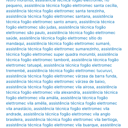
pequeno
,
assistência técnica fogão elettromec santa cecília
,
assistência técnica fogão elettromec santa terezinha
,
assistência técnica fogão elettromec santana
,
assistência
técnica fogão elettromec santo amaro
,
assistência técnica
fogão elettromec são judas
,
assistência técnica fogão
elettromec são paulo
,
assistência técnica fogão elettromec
saúde
,
assistência técnica fogão elettromec sítio do
mandaqui
,
assistência técnica fogão elettromec sumaré
,
assistência técnica fogão elettromec sumarezinho
,
assistência
técnica fogão elettromec super quadra morumbi
,
assistência
técnica fogão elettromec tamboré
,
assistência técnica fogão
elettromec tatuapé
,
assistência técnica fogão elettromec
tremembé
,
assistência técnica fogão elettromec tucuruvi
,
assistência técnica fogão elettromec várzea da barra funda
,
assistência técnica fogão elettromec várzea de baixo
,
assistência técnica fogão elettromec vila airosa
,
assistência
técnica fogão elettromec vila alexandria
,
assistência técnica
fogão elettromec vila amália
,
assistência técnica fogão
elettromec vila amélia
,
assistência técnica fogão elettromec
vila anastácio
,
assistência técnica fogão elettromec vila
andrade
,
assistência técnica fogão elettromec vila anglo
brasileira
,
assistência técnica fogão elettromec vila bertioga
,
assistência técnica fogão elettromec vila buarque
,
assistência