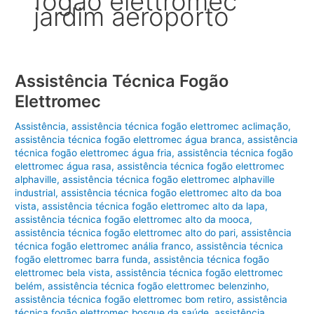
fogão elettromec
jardim aeroporto
Assistência Técnica Fogão
Elettromec
Assistência
,
assistência técnica fogão elettromec aclimação
,
assistência técnica fogão elettromec água branca
,
assistência
técnica fogão elettromec água fria
,
assistência técnica fogão
elettromec água rasa
,
assistência técnica fogão elettromec
alphaville
,
assistência técnica fogão elettromec alphaville
industrial
,
assistência técnica fogão elettromec alto da boa
vista
,
assistência técnica fogão elettromec alto da lapa
,
assistência técnica fogão elettromec alto da mooca
,
assistência técnica fogão elettromec alto do pari
,
assistência
técnica fogão elettromec anália franco
,
assistência técnica
fogão elettromec barra funda
,
assistência técnica fogão
elettromec bela vista
,
assistência técnica fogão elettromec
belém
,
assistência técnica fogão elettromec belenzinho
,
assistência técnica fogão elettromec bom retiro
,
assistência
técnica fogão elettromec bosque da saúde
,
assistência