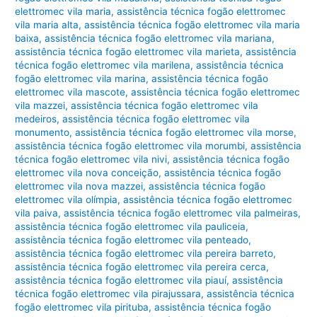
elettromec vila maria
,
assistência técnica fogão elettromec
vila maria alta
,
assistência técnica fogão elettromec vila maria
baixa
,
assistência técnica fogão elettromec vila mariana
,
assistência técnica fogão elettromec vila marieta
,
assistência
técnica fogão elettromec vila marilena
,
assistência técnica
fogão elettromec vila marina
,
assistência técnica fogão
elettromec vila mascote
,
assistência técnica fogão elettromec
vila mazzei
,
assistência técnica fogão elettromec vila
medeiros
,
assistência técnica fogão elettromec vila
monumento
,
assistência técnica fogão elettromec vila morse
,
assistência técnica fogão elettromec vila morumbi
,
assistência
técnica fogão elettromec vila nivi
,
assistência técnica fogão
elettromec vila nova conceição
,
assistência técnica fogão
elettromec vila nova mazzei
,
assistência técnica fogão
elettromec vila olímpia
,
assistência técnica fogão elettromec
vila paiva
,
assistência técnica fogão elettromec vila palmeiras
,
assistência técnica fogão elettromec vila pauliceia
,
assistência técnica fogão elettromec vila penteado
,
assistência técnica fogão elettromec vila pereira barreto
,
assistência técnica fogão elettromec vila pereira cerca
,
assistência técnica fogão elettromec vila piauí
,
assistência
técnica fogão elettromec vila pirajussara
,
assistência técnica
fogão elettromec vila pirituba
,
assistência técnica fogão