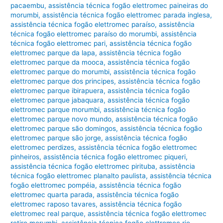
pacaembu
,
assistência técnica fogão elettromec paineiras do
morumbi
,
assistência técnica fogão elettromec parada inglesa
,
assistência técnica fogão elettromec paraíso
,
assistência
técnica fogão elettromec paraíso do morumbi
,
assistência
técnica fogão elettromec pari
,
assistência técnica fogão
elettromec parque da lapa
,
assistência técnica fogão
elettromec parque da mooca
,
assistência técnica fogão
elettromec parque do morumbi
,
assistência técnica fogão
elettromec parque dos principes
,
assistência técnica fogão
elettromec parque ibirapuera
,
assistência técnica fogão
elettromec parque jabaquara
,
assistência técnica fogão
elettromec parque morumbi
,
assistência técnica fogão
elettromec parque novo mundo
,
assistência técnica fogão
elettromec parque são domingos
,
assistência técnica fogão
elettromec parque são jorge
,
assistência técnica fogão
elettromec perdizes
,
assistência técnica fogão elettromec
pinheiros
,
assistência técnica fogão elettromec piqueri
,
assistência técnica fogão elettromec pirituba
,
assistência
técnica fogão elettromec planalto paulista
,
assistência técnica
fogão elettromec pompéia
,
assistência técnica fogão
elettromec quarta parada
,
assistência técnica fogão
elettromec raposo tavares
,
assistência técnica fogão
elettromec real parque
,
assistência técnica fogão elettromec
retiro morumbi
,
assistência técnica fogão elettromec rio