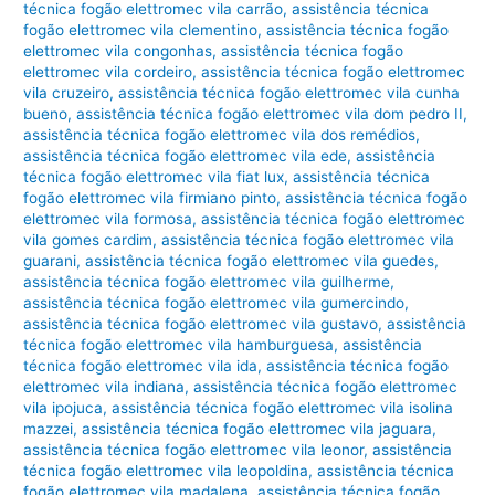
técnica fogão elettromec vila carrão
,
assistência técnica
fogão elettromec vila clementino
,
assistência técnica fogão
elettromec vila congonhas
,
assistência técnica fogão
elettromec vila cordeiro
,
assistência técnica fogão elettromec
vila cruzeiro
,
assistência técnica fogão elettromec vila cunha
bueno
,
assistência técnica fogão elettromec vila dom pedro II
,
assistência técnica fogão elettromec vila dos remédios
,
assistência técnica fogão elettromec vila ede
,
assistência
técnica fogão elettromec vila fiat lux
,
assistência técnica
fogão elettromec vila firmiano pinto
,
assistência técnica fogão
elettromec vila formosa
,
assistência técnica fogão elettromec
vila gomes cardim
,
assistência técnica fogão elettromec vila
guarani
,
assistência técnica fogão elettromec vila guedes
,
assistência técnica fogão elettromec vila guilherme
,
assistência técnica fogão elettromec vila gumercindo
,
assistência técnica fogão elettromec vila gustavo
,
assistência
técnica fogão elettromec vila hamburguesa
,
assistência
técnica fogão elettromec vila ida
,
assistência técnica fogão
elettromec vila indiana
,
assistência técnica fogão elettromec
vila ipojuca
,
assistência técnica fogão elettromec vila isolina
mazzei
,
assistência técnica fogão elettromec vila jaguara
,
assistência técnica fogão elettromec vila leonor
,
assistência
técnica fogão elettromec vila leopoldina
,
assistência técnica
fogão elettromec vila madalena
,
assistência técnica fogão