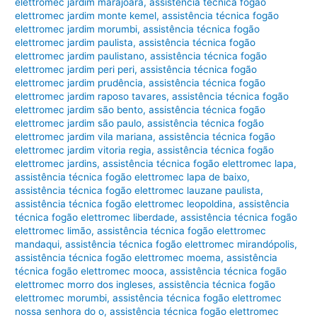
elettromec jardim marajoara
,
assistência técnica fogão
elettromec jardim monte kemel
,
assistência técnica fogão
elettromec jardim morumbi
,
assistência técnica fogão
elettromec jardim paulista
,
assistência técnica fogão
elettromec jardim paulistano
,
assistência técnica fogão
elettromec jardim peri peri
,
assistência técnica fogão
elettromec jardim prudência
,
assistência técnica fogão
elettromec jardim raposo tavares
,
assistência técnica fogão
elettromec jardim são bento
,
assistência técnica fogão
elettromec jardim são paulo
,
assistência técnica fogão
elettromec jardim vila mariana
,
assistência técnica fogão
elettromec jardim vitoria regia
,
assistência técnica fogão
elettromec jardins
,
assistência técnica fogão elettromec lapa
,
assistência técnica fogão elettromec lapa de baixo
,
assistência técnica fogão elettromec lauzane paulista
,
assistência técnica fogão elettromec leopoldina
,
assistência
técnica fogão elettromec liberdade
,
assistência técnica fogão
elettromec limão
,
assistência técnica fogão elettromec
mandaqui
,
assistência técnica fogão elettromec mirandópolis
,
assistência técnica fogão elettromec moema
,
assistência
técnica fogão elettromec mooca
,
assistência técnica fogão
elettromec morro dos ingleses
,
assistência técnica fogão
elettromec morumbi
,
assistência técnica fogão elettromec
nossa senhora do o
,
assistência técnica fogão elettromec