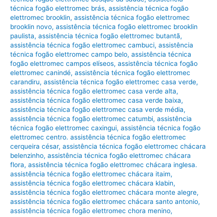
técnica fogão elettromec brás
,
assistência técnica fogão
elettromec brooklin
,
assistência técnica fogão elettromec
brooklin novo
,
assistência técnica fogão elettromec brooklin
paulista
,
assistência técnica fogão elettromec butantã
,
assistência técnica fogão elettromec cambuci
,
assistência
técnica fogão elettromec campo belo
,
assistência técnica
fogão elettromec campos elíseos
,
assistência técnica fogão
elettromec canindé
,
assistência técnica fogão elettromec
carandiru
,
assistência técnica fogão elettromec casa verde
,
assistência técnica fogão elettromec casa verde alta
,
assistência técnica fogão elettromec casa verde baixa
,
assistência técnica fogão elettromec casa verde média
,
assistência técnica fogão elettromec catumbi
,
assistência
técnica fogão elettromec caxingui
,
assistência técnica fogão
elettromec centro. assistência técnica fogão elettromec
cerqueira césar
,
assistência técnica fogão elettromec chácara
belenzinho
,
assistência técnica fogão elettromec chácara
flora
,
assistência técnica fogão elettromec chácara inglesa.
assistência técnica fogão elettromec chácara itaim
,
assistência técnica fogão elettromec chácara klabin
,
assistência técnica fogão elettromec chácara monte alegre
,
assistência técnica fogão elettromec chácara santo antonio
,
assistência técnica fogão elettromec chora menino
,