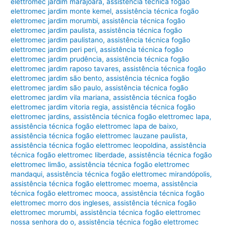
elettromec jardim marajoara
,
assistência técnica fogão
elettromec jardim monte kemel
,
assistência técnica fogão
elettromec jardim morumbi
,
assistência técnica fogão
elettromec jardim paulista
,
assistência técnica fogão
elettromec jardim paulistano
,
assistência técnica fogão
elettromec jardim peri peri
,
assistência técnica fogão
elettromec jardim prudência
,
assistência técnica fogão
elettromec jardim raposo tavares
,
assistência técnica fogão
elettromec jardim são bento
,
assistência técnica fogão
elettromec jardim são paulo
,
assistência técnica fogão
elettromec jardim vila mariana
,
assistência técnica fogão
elettromec jardim vitoria regia
,
assistência técnica fogão
elettromec jardins
,
assistência técnica fogão elettromec lapa
,
assistência técnica fogão elettromec lapa de baixo
,
assistência técnica fogão elettromec lauzane paulista
,
assistência técnica fogão elettromec leopoldina
,
assistência
técnica fogão elettromec liberdade
,
assistência técnica fogão
elettromec limão
,
assistência técnica fogão elettromec
mandaqui
,
assistência técnica fogão elettromec mirandópolis
,
assistência técnica fogão elettromec moema
,
assistência
técnica fogão elettromec mooca
,
assistência técnica fogão
elettromec morro dos ingleses
,
assistência técnica fogão
elettromec morumbi
,
assistência técnica fogão elettromec
nossa senhora do o
,
assistência técnica fogão elettromec