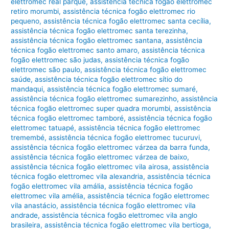
elettromec real parque
,
assistência técnica fogão elettromec
retiro morumbi
,
assistência técnica fogão elettromec rio
pequeno
,
assistência técnica fogão elettromec santa cecília
,
assistência técnica fogão elettromec santa terezinha
,
assistência técnica fogão elettromec santana
,
assistência
técnica fogão elettromec santo amaro
,
assistência técnica
fogão elettromec são judas
,
assistência técnica fogão
elettromec são paulo
,
assistência técnica fogão elettromec
saúde
,
assistência técnica fogão elettromec sítio do
mandaqui
,
assistência técnica fogão elettromec sumaré
,
assistência técnica fogão elettromec sumarezinho
,
assistência
técnica fogão elettromec super quadra morumbi
,
assistência
técnica fogão elettromec tamboré
,
assistência técnica fogão
elettromec tatuapé
,
assistência técnica fogão elettromec
tremembé
,
assistência técnica fogão elettromec tucuruvi
,
assistência técnica fogão elettromec várzea da barra funda
,
assistência técnica fogão elettromec várzea de baixo
,
assistência técnica fogão elettromec vila airosa
,
assistência
técnica fogão elettromec vila alexandria
,
assistência técnica
fogão elettromec vila amália
,
assistência técnica fogão
elettromec vila amélia
,
assistência técnica fogão elettromec
vila anastácio
,
assistência técnica fogão elettromec vila
andrade
,
assistência técnica fogão elettromec vila anglo
brasileira
,
assistência técnica fogão elettromec vila bertioga
,