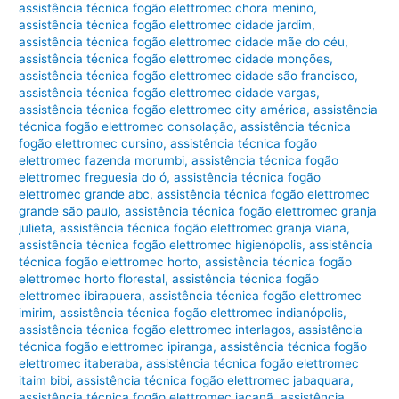
assistência técnica fogão elettromec chora menino
,
assistência técnica fogão elettromec cidade jardim
,
assistência técnica fogão elettromec cidade mãe do céu
,
assistência técnica fogão elettromec cidade monções
,
assistência técnica fogão elettromec cidade são francisco
,
assistência técnica fogão elettromec cidade vargas
,
assistência técnica fogão elettromec city américa
,
assistência
técnica fogão elettromec consolação
,
assistência técnica
fogão elettromec cursino
,
assistência técnica fogão
elettromec fazenda morumbi
,
assistência técnica fogão
elettromec freguesia do ó
,
assistência técnica fogão
elettromec grande abc
,
assistência técnica fogão elettromec
grande são paulo
,
assistência técnica fogão elettromec granja
julieta
,
assistência técnica fogão elettromec granja viana
,
assistência técnica fogão elettromec higienópolis
,
assistência
técnica fogão elettromec horto
,
assistência técnica fogão
elettromec horto florestal
,
assistência técnica fogão
elettromec ibirapuera
,
assistência técnica fogão elettromec
imirim
,
assistência técnica fogão elettromec indianópolis
,
assistência técnica fogão elettromec interlagos
,
assistência
técnica fogão elettromec ipiranga
,
assistência técnica fogão
elettromec itaberaba
,
assistência técnica fogão elettromec
itaim bibi
,
assistência técnica fogão elettromec jabaquara
,
assistência técnica fogão elettromec jaçanã
,
assistência