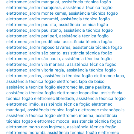
elettromec jardim mangalot
,
assistência técnica fogão
elettromec jardim marajoara
,
assistência técnica fogão
elettromec jardim monte kemel
,
assistência técnica fogão
elettromec jardim morumbi
,
assistência técnica fogão
elettromec jardim paulista
,
assistência técnica fogão
elettromec jardim paulistano
,
assistência técnica fogão
elettromec jardim peri peri
,
assistência técnica fogão
elettromec jardim prudência
,
assistência técnica fogão
elettromec jardim raposo tavares
,
assistência técnica fogão
elettromec jardim são bento
,
assistência técnica fogão
elettromec jardim são paulo
,
assistência técnica fogão
elettromec jardim vila mariana
,
assistência técnica fogão
elettromec jardim vitoria regia
,
assistência técnica fogão
elettromec jardins
,
assistência técnica fogão elettromec lapa
,
assistência técnica fogão elettromec lapa de baixo
,
assistência técnica fogão elettromec lauzane paulista
,
assistência técnica fogão elettromec leopoldina
,
assistência
técnica fogão elettromec liberdade
,
assistência técnica fogão
elettromec limão
,
assistência técnica fogão elettromec
mandaqui
,
assistência técnica fogão elettromec mirandópolis
,
assistência técnica fogão elettromec moema
,
assistência
técnica fogão elettromec mooca
,
assistência técnica fogão
elettromec morro dos ingleses
,
assistência técnica fogão
elettromec morumbi
,
assistência técnica fogão elettromec