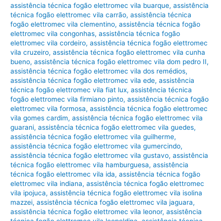
assistência técnica fogão elettromec vila buarque
,
assistência
técnica fogão elettromec vila carrão
,
assistência técnica
fogão elettromec vila clementino
,
assistência técnica fogão
elettromec vila congonhas
,
assistência técnica fogão
elettromec vila cordeiro
,
assistência técnica fogão elettromec
vila cruzeiro
,
assistência técnica fogão elettromec vila cunha
bueno
,
assistência técnica fogão elettromec vila dom pedro II
,
assistência técnica fogão elettromec vila dos remédios
,
assistência técnica fogão elettromec vila ede
,
assistência
técnica fogão elettromec vila fiat lux
,
assistência técnica
fogão elettromec vila firmiano pinto
,
assistência técnica fogão
elettromec vila formosa
,
assistência técnica fogão elettromec
vila gomes cardim
,
assistência técnica fogão elettromec vila
guarani
,
assistência técnica fogão elettromec vila guedes
,
assistência técnica fogão elettromec vila guilherme
,
assistência técnica fogão elettromec vila gumercindo
,
assistência técnica fogão elettromec vila gustavo
,
assistência
técnica fogão elettromec vila hamburguesa
,
assistência
técnica fogão elettromec vila ida
,
assistência técnica fogão
elettromec vila indiana
,
assistência técnica fogão elettromec
vila ipojuca
,
assistência técnica fogão elettromec vila isolina
mazzei
,
assistência técnica fogão elettromec vila jaguara
,
assistência técnica fogão elettromec vila leonor
,
assistência
técnica fogão elettromec vila leopoldina
,
assistência técnica