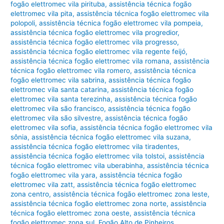
fogão elettromec vila pirituba
,
assistência técnica fogão
elettromec vila pita
,
assistência técnica fogão elettromec vila
polopoli
,
assistência técnica fogão elettromec vila pompeia
,
assistência técnica fogão elettromec vila progredior
,
assistência técnica fogão elettromec vila progresso
,
assistência técnica fogão elettromec vila regente feijó
,
assistência técnica fogão elettromec vila romana
,
assistência
técnica fogão elettromec vila romero
,
assistência técnica
fogão elettromec vila sabrina
,
assistência técnica fogão
elettromec vila santa catarina
,
assistência técnica fogão
elettromec vila santa terezinha
,
assistência técnica fogão
elettromec vila são francisco
,
assistência técnica fogão
elettromec vila são silvestre
,
assistência técnica fogão
elettromec vila sofia
,
assistência técnica fogão elettromec vila
sônia
,
assistência técnica fogão elettromec vila suzana
,
assistência técnica fogão elettromec vila tiradentes
,
assistência técnica fogão elettromec vila tolstoi
,
assistência
técnica fogão elettromec vila uberabinha
,
assistência técnica
fogão elettromec vila yara
,
assistência técnica fogão
elettromec vila zatt
,
assistência técnica fogão elettromec
zona centro
,
assistência técnica fogão elettromec zona leste
,
assistência técnica fogão elettromec zona norte
,
assistência
técnica fogão elettromec zona oeste
,
assistência técnica
fogão elettromec zona sul
,
Fogão Alto de Pinheiros