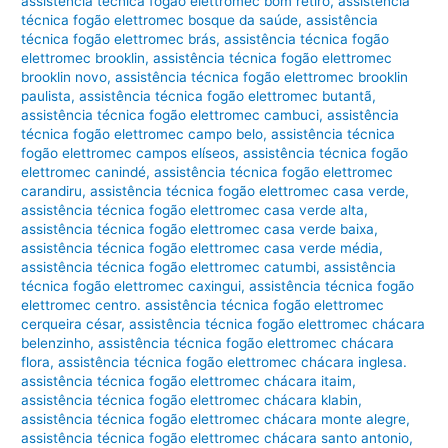
assistência técnica fogão elettromec bom retiro
,
assistência
técnica fogão elettromec bosque da saúde
,
assistência
técnica fogão elettromec brás
,
assistência técnica fogão
elettromec brooklin
,
assistência técnica fogão elettromec
brooklin novo
,
assistência técnica fogão elettromec brooklin
paulista
,
assistência técnica fogão elettromec butantã
,
assistência técnica fogão elettromec cambuci
,
assistência
técnica fogão elettromec campo belo
,
assistência técnica
fogão elettromec campos elíseos
,
assistência técnica fogão
elettromec canindé
,
assistência técnica fogão elettromec
carandiru
,
assistência técnica fogão elettromec casa verde
,
assistência técnica fogão elettromec casa verde alta
,
assistência técnica fogão elettromec casa verde baixa
,
assistência técnica fogão elettromec casa verde média
,
assistência técnica fogão elettromec catumbi
,
assistência
técnica fogão elettromec caxingui
,
assistência técnica fogão
elettromec centro. assistência técnica fogão elettromec
cerqueira césar
,
assistência técnica fogão elettromec chácara
belenzinho
,
assistência técnica fogão elettromec chácara
flora
,
assistência técnica fogão elettromec chácara inglesa.
assistência técnica fogão elettromec chácara itaim
,
assistência técnica fogão elettromec chácara klabin
,
assistência técnica fogão elettromec chácara monte alegre
,
assistência técnica fogão elettromec chácara santo antonio
,