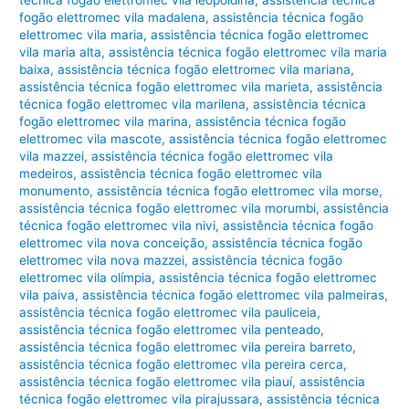
fogão elettromec vila madalena
,
assistência técnica fogão
elettromec vila maria
,
assistência técnica fogão elettromec
vila maria alta
,
assistência técnica fogão elettromec vila maria
baixa
,
assistência técnica fogão elettromec vila mariana
,
assistência técnica fogão elettromec vila marieta
,
assistência
técnica fogão elettromec vila marilena
,
assistência técnica
fogão elettromec vila marina
,
assistência técnica fogão
elettromec vila mascote
,
assistência técnica fogão elettromec
vila mazzei
,
assistência técnica fogão elettromec vila
medeiros
,
assistência técnica fogão elettromec vila
monumento
,
assistência técnica fogão elettromec vila morse
,
assistência técnica fogão elettromec vila morumbi
,
assistência
técnica fogão elettromec vila nivi
,
assistência técnica fogão
elettromec vila nova conceição
,
assistência técnica fogão
elettromec vila nova mazzei
,
assistência técnica fogão
elettromec vila olímpia
,
assistência técnica fogão elettromec
vila paiva
,
assistência técnica fogão elettromec vila palmeiras
,
assistência técnica fogão elettromec vila pauliceia
,
assistência técnica fogão elettromec vila penteado
,
assistência técnica fogão elettromec vila pereira barreto
,
assistência técnica fogão elettromec vila pereira cerca
,
assistência técnica fogão elettromec vila piauí
,
assistência
técnica fogão elettromec vila pirajussara
,
assistência técnica