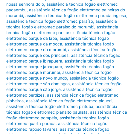
nossa senhora do o
,
assistência técnica fogão elettromec
pacaembu
,
assistência técnica fogão elettromec paineiras do
morumbi
,
assistência técnica fogão elettromec parada inglesa
,
assistência técnica fogão elettromec paraíso
,
assistência
técnica fogão elettromec paraíso do morumbi
,
assistência
técnica fogão elettromec pari
,
assistência técnica fogão
elettromec parque da lapa
,
assistência técnica fogão
elettromec parque da mooca
,
assistência técnica fogão
elettromec parque do morumbi
,
assistência técnica fogão
elettromec parque dos principes
,
assistência técnica fogão
elettromec parque ibirapuera
,
assistência técnica fogão
elettromec parque jabaquara
,
assistência técnica fogão
elettromec parque morumbi
,
assistência técnica fogão
elettromec parque novo mundo
,
assistência técnica fogão
elettromec parque são domingos
,
assistência técnica fogão
elettromec parque são jorge
,
assistência técnica fogão
elettromec perdizes
,
assistência técnica fogão elettromec
pinheiros
,
assistência técnica fogão elettromec piqueri
,
assistência técnica fogão elettromec pirituba
,
assistência
técnica fogão elettromec planalto paulista
,
assistência técnica
fogão elettromec pompéia
,
assistência técnica fogão
elettromec quarta parada
,
assistência técnica fogão
elettromec raposo tavares
,
assistência técnica fogão