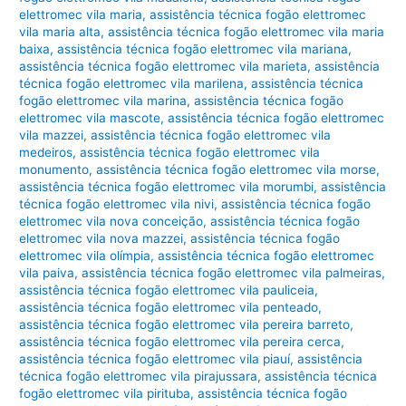
elettromec vila maria
,
assistência técnica fogão elettromec
vila maria alta
,
assistência técnica fogão elettromec vila maria
baixa
,
assistência técnica fogão elettromec vila mariana
,
assistência técnica fogão elettromec vila marieta
,
assistência
técnica fogão elettromec vila marilena
,
assistência técnica
fogão elettromec vila marina
,
assistência técnica fogão
elettromec vila mascote
,
assistência técnica fogão elettromec
vila mazzei
,
assistência técnica fogão elettromec vila
medeiros
,
assistência técnica fogão elettromec vila
monumento
,
assistência técnica fogão elettromec vila morse
,
assistência técnica fogão elettromec vila morumbi
,
assistência
técnica fogão elettromec vila nivi
,
assistência técnica fogão
elettromec vila nova conceição
,
assistência técnica fogão
elettromec vila nova mazzei
,
assistência técnica fogão
elettromec vila olímpia
,
assistência técnica fogão elettromec
vila paiva
,
assistência técnica fogão elettromec vila palmeiras
,
assistência técnica fogão elettromec vila pauliceia
,
assistência técnica fogão elettromec vila penteado
,
assistência técnica fogão elettromec vila pereira barreto
,
assistência técnica fogão elettromec vila pereira cerca
,
assistência técnica fogão elettromec vila piauí
,
assistência
técnica fogão elettromec vila pirajussara
,
assistência técnica
fogão elettromec vila pirituba
,
assistência técnica fogão