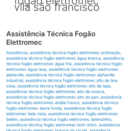
fogão elettromec
vila são francisco
Assistência Técnica Fogão
Elettromec
Assistência
,
assistência técnica fogão elettromec aclimação
,
assistência técnica fogão elettromec água branca
,
assistência
técnica fogão elettromec água fria
,
assistência técnica fogão
elettromec água rasa
,
assistência técnica fogão elettromec
alphaville
,
assistência técnica fogão elettromec alphaville
industrial
,
assistência técnica fogão elettromec alto da boa
vista
,
assistência técnica fogão elettromec alto da lapa
,
assistência técnica fogão elettromec alto da mooca
,
assistência técnica fogão elettromec alto do pari
,
assistência
técnica fogão elettromec anália franco
,
assistência técnica
fogão elettromec barra funda
,
assistência técnica fogão
elettromec bela vista
,
assistência técnica fogão elettromec
belém
,
assistência técnica fogão elettromec belenzinho
,
assistência técnica fogão elettromec bom retiro
,
assistência
técnica fogão elettromec bosque da saúde
,
assistência