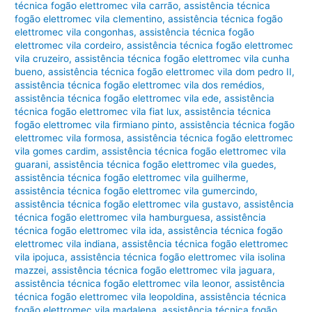
técnica fogão elettromec vila carrão
,
assistência técnica
fogão elettromec vila clementino
,
assistência técnica fogão
elettromec vila congonhas
,
assistência técnica fogão
elettromec vila cordeiro
,
assistência técnica fogão elettromec
vila cruzeiro
,
assistência técnica fogão elettromec vila cunha
bueno
,
assistência técnica fogão elettromec vila dom pedro II
,
assistência técnica fogão elettromec vila dos remédios
,
assistência técnica fogão elettromec vila ede
,
assistência
técnica fogão elettromec vila fiat lux
,
assistência técnica
fogão elettromec vila firmiano pinto
,
assistência técnica fogão
elettromec vila formosa
,
assistência técnica fogão elettromec
vila gomes cardim
,
assistência técnica fogão elettromec vila
guarani
,
assistência técnica fogão elettromec vila guedes
,
assistência técnica fogão elettromec vila guilherme
,
assistência técnica fogão elettromec vila gumercindo
,
assistência técnica fogão elettromec vila gustavo
,
assistência
técnica fogão elettromec vila hamburguesa
,
assistência
técnica fogão elettromec vila ida
,
assistência técnica fogão
elettromec vila indiana
,
assistência técnica fogão elettromec
vila ipojuca
,
assistência técnica fogão elettromec vila isolina
mazzei
,
assistência técnica fogão elettromec vila jaguara
,
assistência técnica fogão elettromec vila leonor
,
assistência
técnica fogão elettromec vila leopoldina
,
assistência técnica
fogão elettromec vila madalena
,
assistência técnica fogão