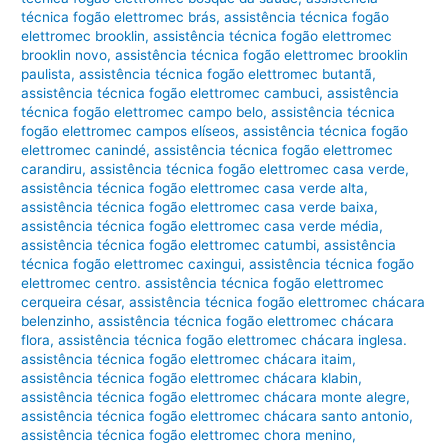
técnica fogão elettromec brás
,
assistência técnica fogão
elettromec brooklin
,
assistência técnica fogão elettromec
brooklin novo
,
assistência técnica fogão elettromec brooklin
paulista
,
assistência técnica fogão elettromec butantã
,
assistência técnica fogão elettromec cambuci
,
assistência
técnica fogão elettromec campo belo
,
assistência técnica
fogão elettromec campos elíseos
,
assistência técnica fogão
elettromec canindé
,
assistência técnica fogão elettromec
carandiru
,
assistência técnica fogão elettromec casa verde
,
assistência técnica fogão elettromec casa verde alta
,
assistência técnica fogão elettromec casa verde baixa
,
assistência técnica fogão elettromec casa verde média
,
assistência técnica fogão elettromec catumbi
,
assistência
técnica fogão elettromec caxingui
,
assistência técnica fogão
elettromec centro. assistência técnica fogão elettromec
cerqueira césar
,
assistência técnica fogão elettromec chácara
belenzinho
,
assistência técnica fogão elettromec chácara
flora
,
assistência técnica fogão elettromec chácara inglesa.
assistência técnica fogão elettromec chácara itaim
,
assistência técnica fogão elettromec chácara klabin
,
assistência técnica fogão elettromec chácara monte alegre
,
assistência técnica fogão elettromec chácara santo antonio
,
assistência técnica fogão elettromec chora menino
,