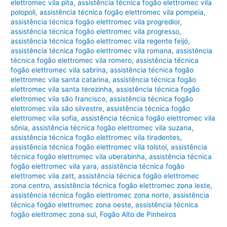
elettromec vila pita
,
assistência técnica fogão elettromec vila
polopoli
,
assistência técnica fogão elettromec vila pompeia
,
assistência técnica fogão elettromec vila progredior
,
assistência técnica fogão elettromec vila progresso
,
assistência técnica fogão elettromec vila regente feijó
,
assistência técnica fogão elettromec vila romana
,
assistência
técnica fogão elettromec vila romero
,
assistência técnica
fogão elettromec vila sabrina
,
assistência técnica fogão
elettromec vila santa catarina
,
assistência técnica fogão
elettromec vila santa terezinha
,
assistência técnica fogão
elettromec vila são francisco
,
assistência técnica fogão
elettromec vila são silvestre
,
assistência técnica fogão
elettromec vila sofia
,
assistência técnica fogão elettromec vila
sônia
,
assistência técnica fogão elettromec vila suzana
,
assistência técnica fogão elettromec vila tiradentes
,
assistência técnica fogão elettromec vila tolstoi
,
assistência
técnica fogão elettromec vila uberabinha
,
assistência técnica
fogão elettromec vila yara
,
assistência técnica fogão
elettromec vila zatt
,
assistência técnica fogão elettromec
zona centro
,
assistência técnica fogão elettromec zona leste
,
assistência técnica fogão elettromec zona norte
,
assistência
técnica fogão elettromec zona oeste
,
assistência técnica
fogão elettromec zona sul
,
Fogão Alto de Pinheiros