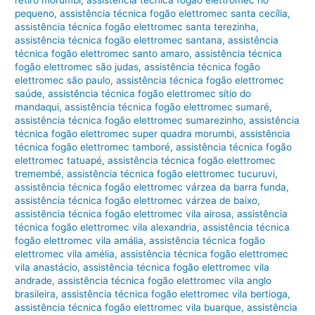
pequeno
,
assistência técnica fogão elettromec santa cecília
,
assistência técnica fogão elettromec santa terezinha
,
assistência técnica fogão elettromec santana
,
assistência
técnica fogão elettromec santo amaro
,
assistência técnica
fogão elettromec são judas
,
assistência técnica fogão
elettromec são paulo
,
assistência técnica fogão elettromec
saúde
,
assistência técnica fogão elettromec sítio do
mandaqui
,
assistência técnica fogão elettromec sumaré
,
assistência técnica fogão elettromec sumarezinho
,
assistência
técnica fogão elettromec super quadra morumbi
,
assistência
técnica fogão elettromec tamboré
,
assistência técnica fogão
elettromec tatuapé
,
assistência técnica fogão elettromec
tremembé
,
assistência técnica fogão elettromec tucuruvi
,
assistência técnica fogão elettromec várzea da barra funda
,
assistência técnica fogão elettromec várzea de baixo
,
assistência técnica fogão elettromec vila airosa
,
assistência
técnica fogão elettromec vila alexandria
,
assistência técnica
fogão elettromec vila amália
,
assistência técnica fogão
elettromec vila amélia
,
assistência técnica fogão elettromec
vila anastácio
,
assistência técnica fogão elettromec vila
andrade
,
assistência técnica fogão elettromec vila anglo
brasileira
,
assistência técnica fogão elettromec vila bertioga
,
assistência técnica fogão elettromec vila buarque
,
assistência