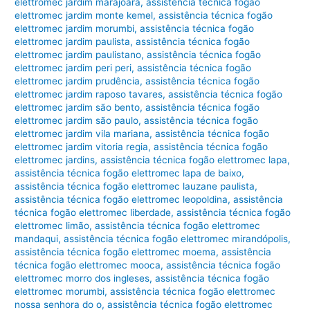
elettromec jardim marajoara
,
assistência técnica fogão
elettromec jardim monte kemel
,
assistência técnica fogão
elettromec jardim morumbi
,
assistência técnica fogão
elettromec jardim paulista
,
assistência técnica fogão
elettromec jardim paulistano
,
assistência técnica fogão
elettromec jardim peri peri
,
assistência técnica fogão
elettromec jardim prudência
,
assistência técnica fogão
elettromec jardim raposo tavares
,
assistência técnica fogão
elettromec jardim são bento
,
assistência técnica fogão
elettromec jardim são paulo
,
assistência técnica fogão
elettromec jardim vila mariana
,
assistência técnica fogão
elettromec jardim vitoria regia
,
assistência técnica fogão
elettromec jardins
,
assistência técnica fogão elettromec lapa
,
assistência técnica fogão elettromec lapa de baixo
,
assistência técnica fogão elettromec lauzane paulista
,
assistência técnica fogão elettromec leopoldina
,
assistência
técnica fogão elettromec liberdade
,
assistência técnica fogão
elettromec limão
,
assistência técnica fogão elettromec
mandaqui
,
assistência técnica fogão elettromec mirandópolis
,
assistência técnica fogão elettromec moema
,
assistência
técnica fogão elettromec mooca
,
assistência técnica fogão
elettromec morro dos ingleses
,
assistência técnica fogão
elettromec morumbi
,
assistência técnica fogão elettromec
nossa senhora do o
,
assistência técnica fogão elettromec