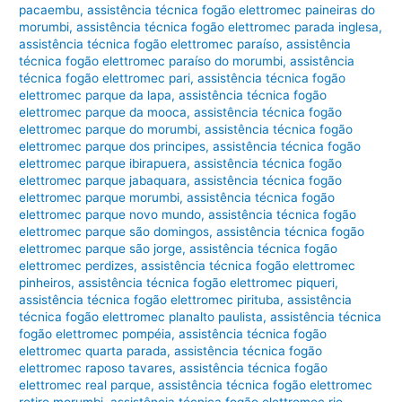
pacaembu
,
assistência técnica fogão elettromec paineiras do
morumbi
,
assistência técnica fogão elettromec parada inglesa
,
assistência técnica fogão elettromec paraíso
,
assistência
técnica fogão elettromec paraíso do morumbi
,
assistência
técnica fogão elettromec pari
,
assistência técnica fogão
elettromec parque da lapa
,
assistência técnica fogão
elettromec parque da mooca
,
assistência técnica fogão
elettromec parque do morumbi
,
assistência técnica fogão
elettromec parque dos principes
,
assistência técnica fogão
elettromec parque ibirapuera
,
assistência técnica fogão
elettromec parque jabaquara
,
assistência técnica fogão
elettromec parque morumbi
,
assistência técnica fogão
elettromec parque novo mundo
,
assistência técnica fogão
elettromec parque são domingos
,
assistência técnica fogão
elettromec parque são jorge
,
assistência técnica fogão
elettromec perdizes
,
assistência técnica fogão elettromec
pinheiros
,
assistência técnica fogão elettromec piqueri
,
assistência técnica fogão elettromec pirituba
,
assistência
técnica fogão elettromec planalto paulista
,
assistência técnica
fogão elettromec pompéia
,
assistência técnica fogão
elettromec quarta parada
,
assistência técnica fogão
elettromec raposo tavares
,
assistência técnica fogão
elettromec real parque
,
assistência técnica fogão elettromec
retiro morumbi
,
assistência técnica fogão elettromec rio