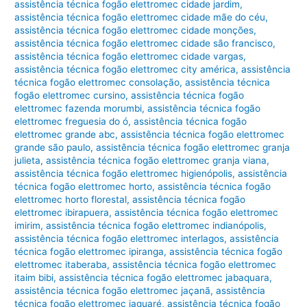
assistência técnica fogão elettromec cidade jardim
,
assistência técnica fogão elettromec cidade mãe do céu
,
assistência técnica fogão elettromec cidade monções
,
assistência técnica fogão elettromec cidade são francisco
,
assistência técnica fogão elettromec cidade vargas
,
assistência técnica fogão elettromec city américa
,
assistência
técnica fogão elettromec consolação
,
assistência técnica
fogão elettromec cursino
,
assistência técnica fogão
elettromec fazenda morumbi
,
assistência técnica fogão
elettromec freguesia do ó
,
assistência técnica fogão
elettromec grande abc
,
assistência técnica fogão elettromec
grande são paulo
,
assistência técnica fogão elettromec granja
julieta
,
assistência técnica fogão elettromec granja viana
,
assistência técnica fogão elettromec higienópolis
,
assistência
técnica fogão elettromec horto
,
assistência técnica fogão
elettromec horto florestal
,
assistência técnica fogão
elettromec ibirapuera
,
assistência técnica fogão elettromec
imirim
,
assistência técnica fogão elettromec indianópolis
,
assistência técnica fogão elettromec interlagos
,
assistência
técnica fogão elettromec ipiranga
,
assistência técnica fogão
elettromec itaberaba
,
assistência técnica fogão elettromec
itaim bibi
,
assistência técnica fogão elettromec jabaquara
,
assistência técnica fogão elettromec jaçanã
,
assistência
técnica fogão elettromec jaguaré
,
assistência técnica fogão