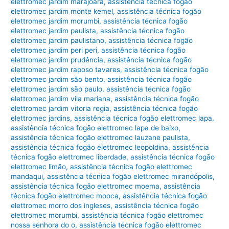
elettromec jardim marajoara
,
assistência técnica fogão
elettromec jardim monte kemel
,
assistência técnica fogão
elettromec jardim morumbi
,
assistência técnica fogão
elettromec jardim paulista
,
assistência técnica fogão
elettromec jardim paulistano
,
assistência técnica fogão
elettromec jardim peri peri
,
assistência técnica fogão
elettromec jardim prudência
,
assistência técnica fogão
elettromec jardim raposo tavares
,
assistência técnica fogão
elettromec jardim são bento
,
assistência técnica fogão
elettromec jardim são paulo
,
assistência técnica fogão
elettromec jardim vila mariana
,
assistência técnica fogão
elettromec jardim vitoria regia
,
assistência técnica fogão
elettromec jardins
,
assistência técnica fogão elettromec lapa
,
assistência técnica fogão elettromec lapa de baixo
,
assistência técnica fogão elettromec lauzane paulista
,
assistência técnica fogão elettromec leopoldina
,
assistência
técnica fogão elettromec liberdade
,
assistência técnica fogão
elettromec limão
,
assistência técnica fogão elettromec
mandaqui
,
assistência técnica fogão elettromec mirandópolis
,
assistência técnica fogão elettromec moema
,
assistência
técnica fogão elettromec mooca
,
assistência técnica fogão
elettromec morro dos ingleses
,
assistência técnica fogão
elettromec morumbi
,
assistência técnica fogão elettromec
nossa senhora do o
,
assistência técnica fogão elettromec