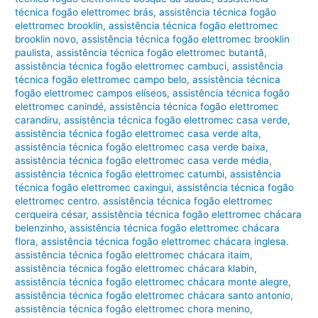
técnica fogão elettromec brás
,
assistência técnica fogão
elettromec brooklin
,
assistência técnica fogão elettromec
brooklin novo
,
assistência técnica fogão elettromec brooklin
paulista
,
assistência técnica fogão elettromec butantã
,
assistência técnica fogão elettromec cambuci
,
assistência
técnica fogão elettromec campo belo
,
assistência técnica
fogão elettromec campos elíseos
,
assistência técnica fogão
elettromec canindé
,
assistência técnica fogão elettromec
carandiru
,
assistência técnica fogão elettromec casa verde
,
assistência técnica fogão elettromec casa verde alta
,
assistência técnica fogão elettromec casa verde baixa
,
assistência técnica fogão elettromec casa verde média
,
assistência técnica fogão elettromec catumbi
,
assistência
técnica fogão elettromec caxingui
,
assistência técnica fogão
elettromec centro. assistência técnica fogão elettromec
cerqueira césar
,
assistência técnica fogão elettromec chácara
belenzinho
,
assistência técnica fogão elettromec chácara
flora
,
assistência técnica fogão elettromec chácara inglesa.
assistência técnica fogão elettromec chácara itaim
,
assistência técnica fogão elettromec chácara klabin
,
assistência técnica fogão elettromec chácara monte alegre
,
assistência técnica fogão elettromec chácara santo antonio
,
assistência técnica fogão elettromec chora menino
,