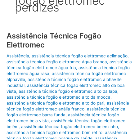
fogão elettromec
perdizes
Assistência Técnica Fogão
Elettromec
Assistência
,
assistência técnica fogão elettromec aclimação
,
assistência técnica fogão elettromec água branca
,
assistência
técnica fogão elettromec água fria
,
assistência técnica fogão
elettromec água rasa
,
assistência técnica fogão elettromec
alphaville
,
assistência técnica fogão elettromec alphaville
industrial
,
assistência técnica fogão elettromec alto da boa
vista
,
assistência técnica fogão elettromec alto da lapa
,
assistência técnica fogão elettromec alto da mooca
,
assistência técnica fogão elettromec alto do pari
,
assistência
técnica fogão elettromec anália franco
,
assistência técnica
fogão elettromec barra funda
,
assistência técnica fogão
elettromec bela vista
,
assistência técnica fogão elettromec
belém
,
assistência técnica fogão elettromec belenzinho
,
assistência técnica fogão elettromec bom retiro
,
assistência
técnica fogão elettromec bosque da saúde
,
assistência