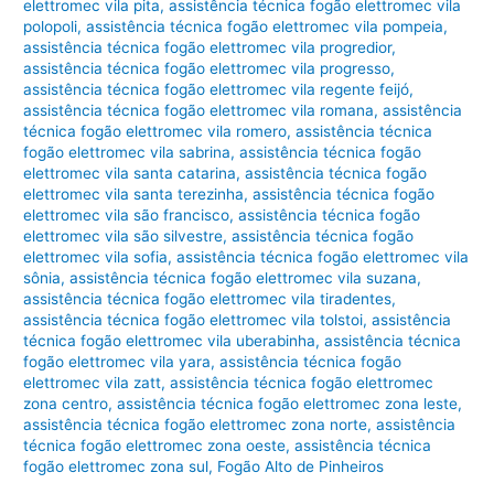
elettromec vila pita
,
assistência técnica fogão elettromec vila
polopoli
,
assistência técnica fogão elettromec vila pompeia
,
assistência técnica fogão elettromec vila progredior
,
assistência técnica fogão elettromec vila progresso
,
assistência técnica fogão elettromec vila regente feijó
,
assistência técnica fogão elettromec vila romana
,
assistência
técnica fogão elettromec vila romero
,
assistência técnica
fogão elettromec vila sabrina
,
assistência técnica fogão
elettromec vila santa catarina
,
assistência técnica fogão
elettromec vila santa terezinha
,
assistência técnica fogão
elettromec vila são francisco
,
assistência técnica fogão
elettromec vila são silvestre
,
assistência técnica fogão
elettromec vila sofia
,
assistência técnica fogão elettromec vila
sônia
,
assistência técnica fogão elettromec vila suzana
,
assistência técnica fogão elettromec vila tiradentes
,
assistência técnica fogão elettromec vila tolstoi
,
assistência
técnica fogão elettromec vila uberabinha
,
assistência técnica
fogão elettromec vila yara
,
assistência técnica fogão
elettromec vila zatt
,
assistência técnica fogão elettromec
zona centro
,
assistência técnica fogão elettromec zona leste
,
assistência técnica fogão elettromec zona norte
,
assistência
técnica fogão elettromec zona oeste
,
assistência técnica
fogão elettromec zona sul
,
Fogão Alto de Pinheiros