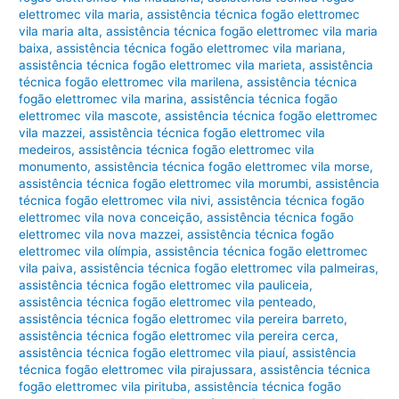
elettromec vila maria
,
assistência técnica fogão elettromec
vila maria alta
,
assistência técnica fogão elettromec vila maria
baixa
,
assistência técnica fogão elettromec vila mariana
,
assistência técnica fogão elettromec vila marieta
,
assistência
técnica fogão elettromec vila marilena
,
assistência técnica
fogão elettromec vila marina
,
assistência técnica fogão
elettromec vila mascote
,
assistência técnica fogão elettromec
vila mazzei
,
assistência técnica fogão elettromec vila
medeiros
,
assistência técnica fogão elettromec vila
monumento
,
assistência técnica fogão elettromec vila morse
,
assistência técnica fogão elettromec vila morumbi
,
assistência
técnica fogão elettromec vila nivi
,
assistência técnica fogão
elettromec vila nova conceição
,
assistência técnica fogão
elettromec vila nova mazzei
,
assistência técnica fogão
elettromec vila olímpia
,
assistência técnica fogão elettromec
vila paiva
,
assistência técnica fogão elettromec vila palmeiras
,
assistência técnica fogão elettromec vila pauliceia
,
assistência técnica fogão elettromec vila penteado
,
assistência técnica fogão elettromec vila pereira barreto
,
assistência técnica fogão elettromec vila pereira cerca
,
assistência técnica fogão elettromec vila piauí
,
assistência
técnica fogão elettromec vila pirajussara
,
assistência técnica
fogão elettromec vila pirituba
,
assistência técnica fogão