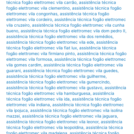
técnica fogão elettromec vila carrão
,
assistência técnica
fogão elettromec vila clementino
,
assistência técnica fogão
elettromec vila congonhas
,
assistência técnica fogão
elettromec vila cordeiro
,
assistência técnica fogão elettromec
vila cruzeiro
,
assistência técnica fogão elettromec vila cunha
bueno
,
assistência técnica fogão elettromec vila dom pedro II
,
assistência técnica fogão elettromec vila dos remédios
,
assistência técnica fogão elettromec vila ede
,
assistência
técnica fogão elettromec vila fiat lux
,
assistência técnica
fogão elettromec vila firmiano pinto
,
assistência técnica fogão
elettromec vila formosa
,
assistência técnica fogão elettromec
vila gomes cardim
,
assistência técnica fogão elettromec vila
guarani
,
assistência técnica fogão elettromec vila guedes
,
assistência técnica fogão elettromec vila guilherme
,
assistência técnica fogão elettromec vila gumercindo
,
assistência técnica fogão elettromec vila gustavo
,
assistência
técnica fogão elettromec vila hamburguesa
,
assistência
técnica fogão elettromec vila ida
,
assistência técnica fogão
elettromec vila indiana
,
assistência técnica fogão elettromec
vila ipojuca
,
assistência técnica fogão elettromec vila isolina
mazzei
,
assistência técnica fogão elettromec vila jaguara
,
assistência técnica fogão elettromec vila leonor
,
assistência
técnica fogão elettromec vila leopoldina
,
assistência técnica
fogão elettromec vila madalena
,
assistência técnica fogão