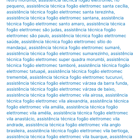
pequeno
,
assistência técnica fogão elettromec santa cecília
,
assistência técnica fogão elettromec santa terezinha
,
assistência técnica fogão elettromec santana
,
assistência
técnica fogão elettromec santo amaro
,
assistência técnica
fogão elettromec são judas
,
assistência técnica fogão
elettromec são paulo
,
assistência técnica fogão elettromec
saúde
,
assistência técnica fogão elettromec sítio do
mandaqui
,
assistência técnica fogão elettromec sumaré
,
assistência técnica fogão elettromec sumarezinho
,
assistência
técnica fogão elettromec super quadra morumbi
,
assistência
técnica fogão elettromec tamboré
,
assistência técnica fogão
elettromec tatuapé
,
assistência técnica fogão elettromec
tremembé
,
assistência técnica fogão elettromec tucuruvi
,
assistência técnica fogão elettromec várzea da barra funda
,
assistência técnica fogão elettromec várzea de baixo
,
assistência técnica fogão elettromec vila airosa
,
assistência
técnica fogão elettromec vila alexandria
,
assistência técnica
fogão elettromec vila amália
,
assistência técnica fogão
elettromec vila amélia
,
assistência técnica fogão elettromec
vila anastácio
,
assistência técnica fogão elettromec vila
andrade
,
assistência técnica fogão elettromec vila anglo
brasileira
,
assistência técnica fogão elettromec vila bertioga
,
assistência técnica fogão elettromec vila buarque
,
assistência