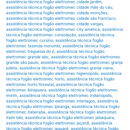
assistência técnica fogão elettromec cidade jardim
,
assistência técnica fogão elettromec cidade mãe do céu
,
assistência técnica fogão elettromec cidade monções
,
assistência técnica fogão elettromec cidade são francisco
,
assistência técnica fogão elettromec cidade vargas
,
assistência técnica fogão elettromec city américa
,
assistência
técnica fogão elettromec consolação
,
assistência técnica
fogão elettromec cursino
,
assistência técnica fogão
elettromec fazenda morumbi
,
assistência técnica fogão
elettromec freguesia do ó
,
assistência técnica fogão
elettromec grande abc
,
assistência técnica fogão elettromec
grande são paulo
,
assistência técnica fogão elettromec granja
julieta
,
assistência técnica fogão elettromec granja viana
,
assistência técnica fogão elettromec higienópolis
,
assistência
técnica fogão elettromec horto
,
assistência técnica fogão
elettromec horto florestal
,
assistência técnica fogão
elettromec ibirapuera
,
assistência técnica fogão elettromec
imirim
,
assistência técnica fogão elettromec indianópolis
,
assistência técnica fogão elettromec interlagos
,
assistência
técnica fogão elettromec ipiranga
,
assistência técnica fogão
elettromec itaberaba
,
assistência técnica fogão elettromec
itaim bibi
,
assistência técnica fogão elettromec jabaquara
,
assistência técnica fogão elettromec jaçanã
,
assistência
técnica fogão elettromec jaguaré
,
assistência técnica fogão