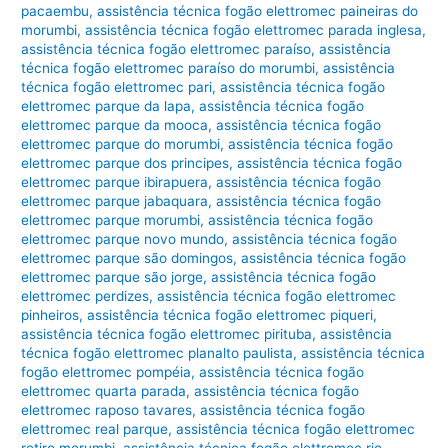
pacaembu
,
assistência técnica fogão elettromec paineiras do
morumbi
,
assistência técnica fogão elettromec parada inglesa
,
assistência técnica fogão elettromec paraíso
,
assistência
técnica fogão elettromec paraíso do morumbi
,
assistência
técnica fogão elettromec pari
,
assistência técnica fogão
elettromec parque da lapa
,
assistência técnica fogão
elettromec parque da mooca
,
assistência técnica fogão
elettromec parque do morumbi
,
assistência técnica fogão
elettromec parque dos principes
,
assistência técnica fogão
elettromec parque ibirapuera
,
assistência técnica fogão
elettromec parque jabaquara
,
assistência técnica fogão
elettromec parque morumbi
,
assistência técnica fogão
elettromec parque novo mundo
,
assistência técnica fogão
elettromec parque são domingos
,
assistência técnica fogão
elettromec parque são jorge
,
assistência técnica fogão
elettromec perdizes
,
assistência técnica fogão elettromec
pinheiros
,
assistência técnica fogão elettromec piqueri
,
assistência técnica fogão elettromec pirituba
,
assistência
técnica fogão elettromec planalto paulista
,
assistência técnica
fogão elettromec pompéia
,
assistência técnica fogão
elettromec quarta parada
,
assistência técnica fogão
elettromec raposo tavares
,
assistência técnica fogão
elettromec real parque
,
assistência técnica fogão elettromec
retiro morumbi
,
assistência técnica fogão elettromec rio