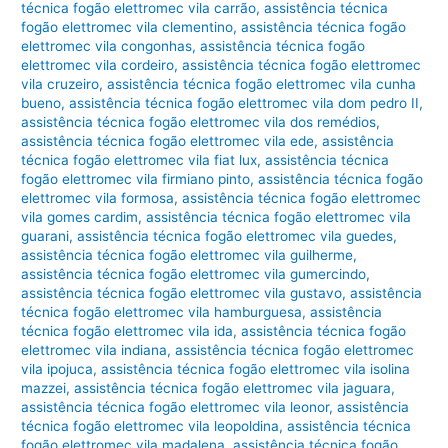
técnica fogão elettromec vila carrão
,
assistência técnica
fogão elettromec vila clementino
,
assistência técnica fogão
elettromec vila congonhas
,
assistência técnica fogão
elettromec vila cordeiro
,
assistência técnica fogão elettromec
vila cruzeiro
,
assistência técnica fogão elettromec vila cunha
bueno
,
assistência técnica fogão elettromec vila dom pedro II
,
assistência técnica fogão elettromec vila dos remédios
,
assistência técnica fogão elettromec vila ede
,
assistência
técnica fogão elettromec vila fiat lux
,
assistência técnica
fogão elettromec vila firmiano pinto
,
assistência técnica fogão
elettromec vila formosa
,
assistência técnica fogão elettromec
vila gomes cardim
,
assistência técnica fogão elettromec vila
guarani
,
assistência técnica fogão elettromec vila guedes
,
assistência técnica fogão elettromec vila guilherme
,
assistência técnica fogão elettromec vila gumercindo
,
assistência técnica fogão elettromec vila gustavo
,
assistência
técnica fogão elettromec vila hamburguesa
,
assistência
técnica fogão elettromec vila ida
,
assistência técnica fogão
elettromec vila indiana
,
assistência técnica fogão elettromec
vila ipojuca
,
assistência técnica fogão elettromec vila isolina
mazzei
,
assistência técnica fogão elettromec vila jaguara
,
assistência técnica fogão elettromec vila leonor
,
assistência
técnica fogão elettromec vila leopoldina
,
assistência técnica
fogão elettromec vila madalena
,
assistência técnica fogão