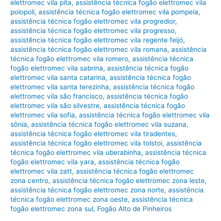
elettromec vila pita
,
assistência técnica fogão elettromec vila
polopoli
,
assistência técnica fogão elettromec vila pompeia
,
assistência técnica fogão elettromec vila progredior
,
assistência técnica fogão elettromec vila progresso
,
assistência técnica fogão elettromec vila regente feijó
,
assistência técnica fogão elettromec vila romana
,
assistência
técnica fogão elettromec vila romero
,
assistência técnica
fogão elettromec vila sabrina
,
assistência técnica fogão
elettromec vila santa catarina
,
assistência técnica fogão
elettromec vila santa terezinha
,
assistência técnica fogão
elettromec vila são francisco
,
assistência técnica fogão
elettromec vila são silvestre
,
assistência técnica fogão
elettromec vila sofia
,
assistência técnica fogão elettromec vila
sônia
,
assistência técnica fogão elettromec vila suzana
,
assistência técnica fogão elettromec vila tiradentes
,
assistência técnica fogão elettromec vila tolstoi
,
assistência
técnica fogão elettromec vila uberabinha
,
assistência técnica
fogão elettromec vila yara
,
assistência técnica fogão
elettromec vila zatt
,
assistência técnica fogão elettromec
zona centro
,
assistência técnica fogão elettromec zona leste
,
assistência técnica fogão elettromec zona norte
,
assistência
técnica fogão elettromec zona oeste
,
assistência técnica
fogão elettromec zona sul
,
Fogão Alto de Pinheiros