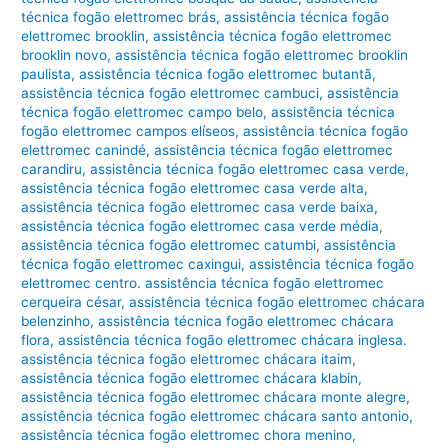
técnica fogão elettromec brás
,
assistência técnica fogão
elettromec brooklin
,
assistência técnica fogão elettromec
brooklin novo
,
assistência técnica fogão elettromec brooklin
paulista
,
assistência técnica fogão elettromec butantã
,
assistência técnica fogão elettromec cambuci
,
assistência
técnica fogão elettromec campo belo
,
assistência técnica
fogão elettromec campos elíseos
,
assistência técnica fogão
elettromec canindé
,
assistência técnica fogão elettromec
carandiru
,
assistência técnica fogão elettromec casa verde
,
assistência técnica fogão elettromec casa verde alta
,
assistência técnica fogão elettromec casa verde baixa
,
assistência técnica fogão elettromec casa verde média
,
assistência técnica fogão elettromec catumbi
,
assistência
técnica fogão elettromec caxingui
,
assistência técnica fogão
elettromec centro. assistência técnica fogão elettromec
cerqueira césar
,
assistência técnica fogão elettromec chácara
belenzinho
,
assistência técnica fogão elettromec chácara
flora
,
assistência técnica fogão elettromec chácara inglesa.
assistência técnica fogão elettromec chácara itaim
,
assistência técnica fogão elettromec chácara klabin
,
assistência técnica fogão elettromec chácara monte alegre
,
assistência técnica fogão elettromec chácara santo antonio
,
assistência técnica fogão elettromec chora menino
,