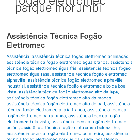
fogão elettromec
parque morumbi
Assistência Técnica Fogão
Elettromec
Assistência
,
assistência técnica fogão elettromec aclimação
,
assistência técnica fogão elettromec água branca
,
assistência
técnica fogão elettromec água fria
,
assistência técnica fogão
elettromec água rasa
,
assistência técnica fogão elettromec
alphaville
,
assistência técnica fogão elettromec alphaville
industrial
,
assistência técnica fogão elettromec alto da boa
vista
,
assistência técnica fogão elettromec alto da lapa
,
assistência técnica fogão elettromec alto da mooca
,
assistência técnica fogão elettromec alto do pari
,
assistência
técnica fogão elettromec anália franco
,
assistência técnica
fogão elettromec barra funda
,
assistência técnica fogão
elettromec bela vista
,
assistência técnica fogão elettromec
belém
,
assistência técnica fogão elettromec belenzinho
,
assistência técnica fogão elettromec bom retiro
,
assistência
técnica fogão elettromec bosque da saúde
,
assistência