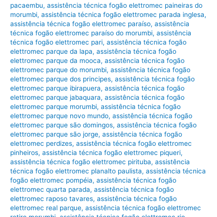
pacaembu
,
assistência técnica fogão elettromec paineiras do
morumbi
,
assistência técnica fogão elettromec parada inglesa
,
assistência técnica fogão elettromec paraíso
,
assistência
técnica fogão elettromec paraíso do morumbi
,
assistência
técnica fogão elettromec pari
,
assistência técnica fogão
elettromec parque da lapa
,
assistência técnica fogão
elettromec parque da mooca
,
assistência técnica fogão
elettromec parque do morumbi
,
assistência técnica fogão
elettromec parque dos principes
,
assistência técnica fogão
elettromec parque ibirapuera
,
assistência técnica fogão
elettromec parque jabaquara
,
assistência técnica fogão
elettromec parque morumbi
,
assistência técnica fogão
elettromec parque novo mundo
,
assistência técnica fogão
elettromec parque são domingos
,
assistência técnica fogão
elettromec parque são jorge
,
assistência técnica fogão
elettromec perdizes
,
assistência técnica fogão elettromec
pinheiros
,
assistência técnica fogão elettromec piqueri
,
assistência técnica fogão elettromec pirituba
,
assistência
técnica fogão elettromec planalto paulista
,
assistência técnica
fogão elettromec pompéia
,
assistência técnica fogão
elettromec quarta parada
,
assistência técnica fogão
elettromec raposo tavares
,
assistência técnica fogão
elettromec real parque
,
assistência técnica fogão elettromec
retiro morumbi
,
assistência técnica fogão elettromec rio