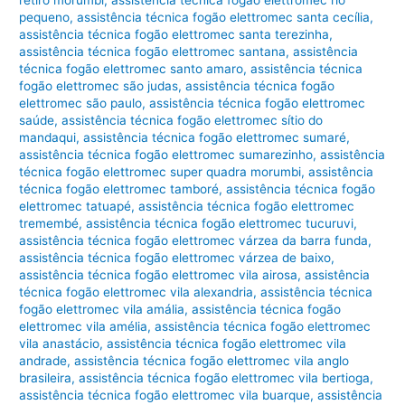
pequeno
,
assistência técnica fogão elettromec santa cecília
,
assistência técnica fogão elettromec santa terezinha
,
assistência técnica fogão elettromec santana
,
assistência
técnica fogão elettromec santo amaro
,
assistência técnica
fogão elettromec são judas
,
assistência técnica fogão
elettromec são paulo
,
assistência técnica fogão elettromec
saúde
,
assistência técnica fogão elettromec sítio do
mandaqui
,
assistência técnica fogão elettromec sumaré
,
assistência técnica fogão elettromec sumarezinho
,
assistência
técnica fogão elettromec super quadra morumbi
,
assistência
técnica fogão elettromec tamboré
,
assistência técnica fogão
elettromec tatuapé
,
assistência técnica fogão elettromec
tremembé
,
assistência técnica fogão elettromec tucuruvi
,
assistência técnica fogão elettromec várzea da barra funda
,
assistência técnica fogão elettromec várzea de baixo
,
assistência técnica fogão elettromec vila airosa
,
assistência
técnica fogão elettromec vila alexandria
,
assistência técnica
fogão elettromec vila amália
,
assistência técnica fogão
elettromec vila amélia
,
assistência técnica fogão elettromec
vila anastácio
,
assistência técnica fogão elettromec vila
andrade
,
assistência técnica fogão elettromec vila anglo
brasileira
,
assistência técnica fogão elettromec vila bertioga
,
assistência técnica fogão elettromec vila buarque
,
assistência