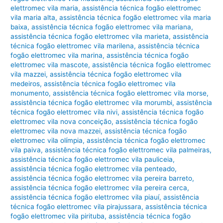
elettromec vila maria
,
assistência técnica fogão elettromec
vila maria alta
,
assistência técnica fogão elettromec vila maria
baixa
,
assistência técnica fogão elettromec vila mariana
,
assistência técnica fogão elettromec vila marieta
,
assistência
técnica fogão elettromec vila marilena
,
assistência técnica
fogão elettromec vila marina
,
assistência técnica fogão
elettromec vila mascote
,
assistência técnica fogão elettromec
vila mazzei
,
assistência técnica fogão elettromec vila
medeiros
,
assistência técnica fogão elettromec vila
monumento
,
assistência técnica fogão elettromec vila morse
,
assistência técnica fogão elettromec vila morumbi
,
assistência
técnica fogão elettromec vila nivi
,
assistência técnica fogão
elettromec vila nova conceição
,
assistência técnica fogão
elettromec vila nova mazzei
,
assistência técnica fogão
elettromec vila olímpia
,
assistência técnica fogão elettromec
vila paiva
,
assistência técnica fogão elettromec vila palmeiras
,
assistência técnica fogão elettromec vila pauliceia
,
assistência técnica fogão elettromec vila penteado
,
assistência técnica fogão elettromec vila pereira barreto
,
assistência técnica fogão elettromec vila pereira cerca
,
assistência técnica fogão elettromec vila piauí
,
assistência
técnica fogão elettromec vila pirajussara
,
assistência técnica
fogão elettromec vila pirituba
,
assistência técnica fogão