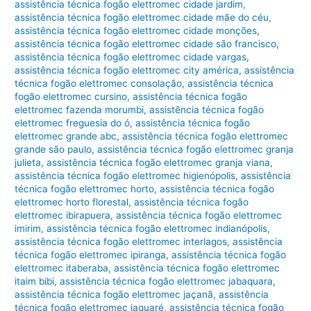
assistência técnica fogão elettromec cidade jardim
,
assistência técnica fogão elettromec cidade mãe do céu
,
assistência técnica fogão elettromec cidade monções
,
assistência técnica fogão elettromec cidade são francisco
,
assistência técnica fogão elettromec cidade vargas
,
assistência técnica fogão elettromec city américa
,
assistência
técnica fogão elettromec consolação
,
assistência técnica
fogão elettromec cursino
,
assistência técnica fogão
elettromec fazenda morumbi
,
assistência técnica fogão
elettromec freguesia do ó
,
assistência técnica fogão
elettromec grande abc
,
assistência técnica fogão elettromec
grande são paulo
,
assistência técnica fogão elettromec granja
julieta
,
assistência técnica fogão elettromec granja viana
,
assistência técnica fogão elettromec higienópolis
,
assistência
técnica fogão elettromec horto
,
assistência técnica fogão
elettromec horto florestal
,
assistência técnica fogão
elettromec ibirapuera
,
assistência técnica fogão elettromec
imirim
,
assistência técnica fogão elettromec indianópolis
,
assistência técnica fogão elettromec interlagos
,
assistência
técnica fogão elettromec ipiranga
,
assistência técnica fogão
elettromec itaberaba
,
assistência técnica fogão elettromec
itaim bibi
,
assistência técnica fogão elettromec jabaquara
,
assistência técnica fogão elettromec jaçanã
,
assistência
técnica fogão elettromec jaguaré
,
assistência técnica fogão