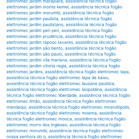
elettromec jardim marajoara
,
assistência técnica fogão
elettromec jardim monte kemel
,
assistência técnica fogão
elettromec jardim morumbi
,
assistência técnica fogão
elettromec jardim paulista
,
assistência técnica fogão
elettromec jardim paulistano
,
assistência técnica fogão
elettromec jardim peri peri
,
assistência técnica fogão
elettromec jardim prudência
,
assistência técnica fogão
elettromec jardim raposo tavares
,
assistência técnica fogão
elettromec jardim são bento
,
assistência técnica fogão
elettromec jardim são paulo
,
assistência técnica fogão
elettromec jardim vila mariana
,
assistência técnica fogão
elettromec jardim vitoria regia
,
assistência técnica fogão
elettromec jardins
,
assistência técnica fogão elettromec lapa
,
assistência técnica fogão elettromec lapa de baixo
,
assistência técnica fogão elettromec lauzane paulista
,
assistência técnica fogão elettromec leopoldina
,
assistência
técnica fogão elettromec liberdade
,
assistência técnica fogão
elettromec limão
,
assistência técnica fogão elettromec
mandaqui
,
assistência técnica fogão elettromec mirandópolis
,
assistência técnica fogão elettromec moema
,
assistência
técnica fogão elettromec mooca
,
assistência técnica fogão
elettromec morro dos ingleses
,
assistência técnica fogão
elettromec morumbi
,
assistência técnica fogão elettromec
nossa senhora do o
,
assistência técnica fogão elettromec