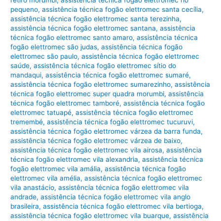
pequeno
,
assistência técnica fogão elettromec santa cecília
,
assistência técnica fogão elettromec santa terezinha
,
assistência técnica fogão elettromec santana
,
assistência
técnica fogão elettromec santo amaro
,
assistência técnica
fogão elettromec são judas
,
assistência técnica fogão
elettromec são paulo
,
assistência técnica fogão elettromec
saúde
,
assistência técnica fogão elettromec sítio do
mandaqui
,
assistência técnica fogão elettromec sumaré
,
assistência técnica fogão elettromec sumarezinho
,
assistência
técnica fogão elettromec super quadra morumbi
,
assistência
técnica fogão elettromec tamboré
,
assistência técnica fogão
elettromec tatuapé
,
assistência técnica fogão elettromec
tremembé
,
assistência técnica fogão elettromec tucuruvi
,
assistência técnica fogão elettromec várzea da barra funda
,
assistência técnica fogão elettromec várzea de baixo
,
assistência técnica fogão elettromec vila airosa
,
assistência
técnica fogão elettromec vila alexandria
,
assistência técnica
fogão elettromec vila amália
,
assistência técnica fogão
elettromec vila amélia
,
assistência técnica fogão elettromec
vila anastácio
,
assistência técnica fogão elettromec vila
andrade
,
assistência técnica fogão elettromec vila anglo
brasileira
,
assistência técnica fogão elettromec vila bertioga
,
assistência técnica fogão elettromec vila buarque
,
assistência