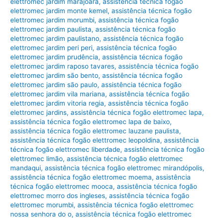
elettromec jardim marajoara
,
assistência técnica fogão
elettromec jardim monte kemel
,
assistência técnica fogão
elettromec jardim morumbi
,
assistência técnica fogão
elettromec jardim paulista
,
assistência técnica fogão
elettromec jardim paulistano
,
assistência técnica fogão
elettromec jardim peri peri
,
assistência técnica fogão
elettromec jardim prudência
,
assistência técnica fogão
elettromec jardim raposo tavares
,
assistência técnica fogão
elettromec jardim são bento
,
assistência técnica fogão
elettromec jardim são paulo
,
assistência técnica fogão
elettromec jardim vila mariana
,
assistência técnica fogão
elettromec jardim vitoria regia
,
assistência técnica fogão
elettromec jardins
,
assistência técnica fogão elettromec lapa
,
assistência técnica fogão elettromec lapa de baixo
,
assistência técnica fogão elettromec lauzane paulista
,
assistência técnica fogão elettromec leopoldina
,
assistência
técnica fogão elettromec liberdade
,
assistência técnica fogão
elettromec limão
,
assistência técnica fogão elettromec
mandaqui
,
assistência técnica fogão elettromec mirandópolis
,
assistência técnica fogão elettromec moema
,
assistência
técnica fogão elettromec mooca
,
assistência técnica fogão
elettromec morro dos ingleses
,
assistência técnica fogão
elettromec morumbi
,
assistência técnica fogão elettromec
nossa senhora do o
,
assistência técnica fogão elettromec