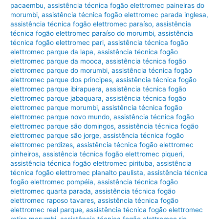
pacaembu
,
assistência técnica fogão elettromec paineiras do
morumbi
,
assistência técnica fogão elettromec parada inglesa
,
assistência técnica fogão elettromec paraíso
,
assistência
técnica fogão elettromec paraíso do morumbi
,
assistência
técnica fogão elettromec pari
,
assistência técnica fogão
elettromec parque da lapa
,
assistência técnica fogão
elettromec parque da mooca
,
assistência técnica fogão
elettromec parque do morumbi
,
assistência técnica fogão
elettromec parque dos principes
,
assistência técnica fogão
elettromec parque ibirapuera
,
assistência técnica fogão
elettromec parque jabaquara
,
assistência técnica fogão
elettromec parque morumbi
,
assistência técnica fogão
elettromec parque novo mundo
,
assistência técnica fogão
elettromec parque são domingos
,
assistência técnica fogão
elettromec parque são jorge
,
assistência técnica fogão
elettromec perdizes
,
assistência técnica fogão elettromec
pinheiros
,
assistência técnica fogão elettromec piqueri
,
assistência técnica fogão elettromec pirituba
,
assistência
técnica fogão elettromec planalto paulista
,
assistência técnica
fogão elettromec pompéia
,
assistência técnica fogão
elettromec quarta parada
,
assistência técnica fogão
elettromec raposo tavares
,
assistência técnica fogão
elettromec real parque
,
assistência técnica fogão elettromec
retiro morumbi
,
assistência técnica fogão elettromec rio