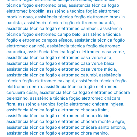
técnica fogão elettromec brás
,
assistência técnica fogão
elettromec brooklin
,
assistência técnica fogão elettromec
brooklin novo
,
assistência técnica fogão elettromec brooklin
paulista
,
assistência técnica fogão elettromec butantã
,
assistência técnica fogão elettromec cambuci
,
assistência
técnica fogão elettromec campo belo
,
assistência técnica
fogão elettromec campos elíseos
,
assistência técnica fogão
elettromec canindé
,
assistência técnica fogão elettromec
carandiru
,
assistência técnica fogão elettromec casa verde
,
assistência técnica fogão elettromec casa verde alta
,
assistência técnica fogão elettromec casa verde baixa
,
assistência técnica fogão elettromec casa verde média
,
assistência técnica fogão elettromec catumbi
,
assistência
técnica fogão elettromec caxingui
,
assistência técnica fogão
elettromec centro. assistência técnica fogão elettromec
cerqueira césar
,
assistência técnica fogão elettromec chácara
belenzinho
,
assistência técnica fogão elettromec chácara
flora
,
assistência técnica fogão elettromec chácara inglesa.
assistência técnica fogão elettromec chácara itaim
,
assistência técnica fogão elettromec chácara klabin
,
assistência técnica fogão elettromec chácara monte alegre
,
assistência técnica fogão elettromec chácara santo antonio
,
assistência técnica fogão elettromec chora menino
,