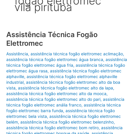
fogão elettromec
vila pirituba
Assistência Técnica Fogão
Elettromec
Assistência
,
assistência técnica fogão elettromec aclimação
,
assistência técnica fogão elettromec água branca
,
assistência
técnica fogão elettromec água fria
,
assistência técnica fogão
elettromec água rasa
,
assistência técnica fogão elettromec
alphaville
,
assistência técnica fogão elettromec alphaville
industrial
,
assistência técnica fogão elettromec alto da boa
vista
,
assistência técnica fogão elettromec alto da lapa
,
assistência técnica fogão elettromec alto da mooca
,
assistência técnica fogão elettromec alto do pari
,
assistência
técnica fogão elettromec anália franco
,
assistência técnica
fogão elettromec barra funda
,
assistência técnica fogão
elettromec bela vista
,
assistência técnica fogão elettromec
belém
,
assistência técnica fogão elettromec belenzinho
,
assistência técnica fogão elettromec bom retiro
,
assistência
técnica fogão elettromec bosque da saúde
,
assistência