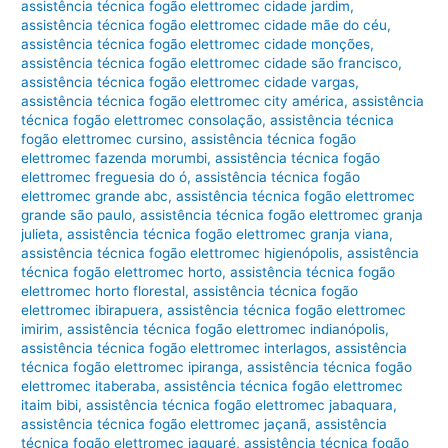
assistência técnica fogão elettromec cidade jardim
,
assistência técnica fogão elettromec cidade mãe do céu
,
assistência técnica fogão elettromec cidade monções
,
assistência técnica fogão elettromec cidade são francisco
,
assistência técnica fogão elettromec cidade vargas
,
assistência técnica fogão elettromec city américa
,
assistência
técnica fogão elettromec consolação
,
assistência técnica
fogão elettromec cursino
,
assistência técnica fogão
elettromec fazenda morumbi
,
assistência técnica fogão
elettromec freguesia do ó
,
assistência técnica fogão
elettromec grande abc
,
assistência técnica fogão elettromec
grande são paulo
,
assistência técnica fogão elettromec granja
julieta
,
assistência técnica fogão elettromec granja viana
,
assistência técnica fogão elettromec higienópolis
,
assistência
técnica fogão elettromec horto
,
assistência técnica fogão
elettromec horto florestal
,
assistência técnica fogão
elettromec ibirapuera
,
assistência técnica fogão elettromec
imirim
,
assistência técnica fogão elettromec indianópolis
,
assistência técnica fogão elettromec interlagos
,
assistência
técnica fogão elettromec ipiranga
,
assistência técnica fogão
elettromec itaberaba
,
assistência técnica fogão elettromec
itaim bibi
,
assistência técnica fogão elettromec jabaquara
,
assistência técnica fogão elettromec jaçanã
,
assistência
técnica fogão elettromec jaguaré
,
assistência técnica fogão