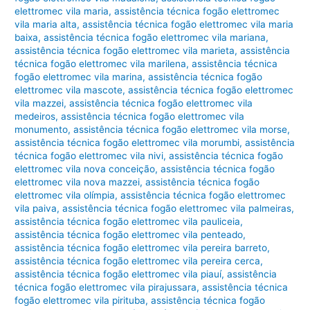
elettromec vila maria
,
assistência técnica fogão elettromec
vila maria alta
,
assistência técnica fogão elettromec vila maria
baixa
,
assistência técnica fogão elettromec vila mariana
,
assistência técnica fogão elettromec vila marieta
,
assistência
técnica fogão elettromec vila marilena
,
assistência técnica
fogão elettromec vila marina
,
assistência técnica fogão
elettromec vila mascote
,
assistência técnica fogão elettromec
vila mazzei
,
assistência técnica fogão elettromec vila
medeiros
,
assistência técnica fogão elettromec vila
monumento
,
assistência técnica fogão elettromec vila morse
,
assistência técnica fogão elettromec vila morumbi
,
assistência
técnica fogão elettromec vila nivi
,
assistência técnica fogão
elettromec vila nova conceição
,
assistência técnica fogão
elettromec vila nova mazzei
,
assistência técnica fogão
elettromec vila olímpia
,
assistência técnica fogão elettromec
vila paiva
,
assistência técnica fogão elettromec vila palmeiras
,
assistência técnica fogão elettromec vila pauliceia
,
assistência técnica fogão elettromec vila penteado
,
assistência técnica fogão elettromec vila pereira barreto
,
assistência técnica fogão elettromec vila pereira cerca
,
assistência técnica fogão elettromec vila piauí
,
assistência
técnica fogão elettromec vila pirajussara
,
assistência técnica
fogão elettromec vila pirituba
,
assistência técnica fogão