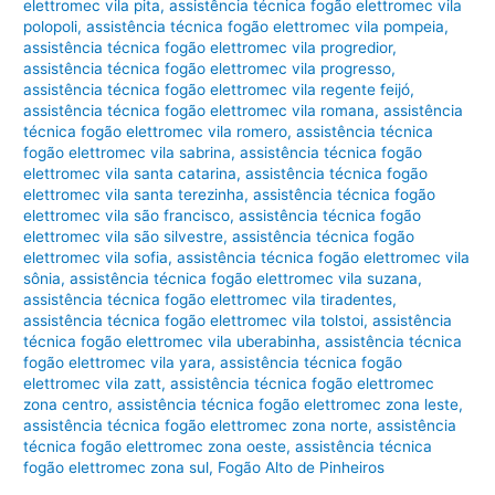
elettromec vila pita
,
assistência técnica fogão elettromec vila
polopoli
,
assistência técnica fogão elettromec vila pompeia
,
assistência técnica fogão elettromec vila progredior
,
assistência técnica fogão elettromec vila progresso
,
assistência técnica fogão elettromec vila regente feijó
,
assistência técnica fogão elettromec vila romana
,
assistência
técnica fogão elettromec vila romero
,
assistência técnica
fogão elettromec vila sabrina
,
assistência técnica fogão
elettromec vila santa catarina
,
assistência técnica fogão
elettromec vila santa terezinha
,
assistência técnica fogão
elettromec vila são francisco
,
assistência técnica fogão
elettromec vila são silvestre
,
assistência técnica fogão
elettromec vila sofia
,
assistência técnica fogão elettromec vila
sônia
,
assistência técnica fogão elettromec vila suzana
,
assistência técnica fogão elettromec vila tiradentes
,
assistência técnica fogão elettromec vila tolstoi
,
assistência
técnica fogão elettromec vila uberabinha
,
assistência técnica
fogão elettromec vila yara
,
assistência técnica fogão
elettromec vila zatt
,
assistência técnica fogão elettromec
zona centro
,
assistência técnica fogão elettromec zona leste
,
assistência técnica fogão elettromec zona norte
,
assistência
técnica fogão elettromec zona oeste
,
assistência técnica
fogão elettromec zona sul
,
Fogão Alto de Pinheiros