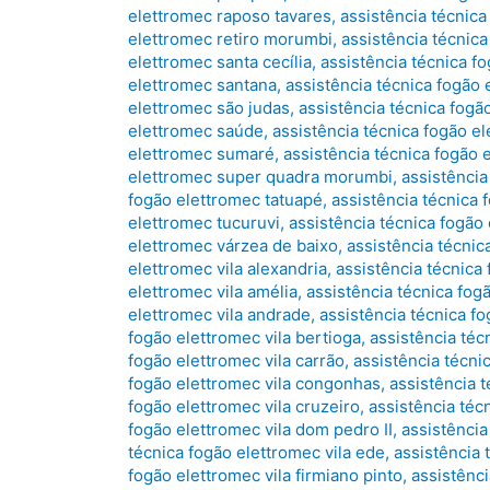
elettromec raposo tavares
,
assistência técnica
elettromec retiro morumbi
,
assistência técnic
elettromec santa cecília
,
assistência técnica f
elettromec santana
,
assistência técnica fogão
elettromec são judas
,
assistência técnica fogã
elettromec saúde
,
assistência técnica fogão e
elettromec sumaré
,
assistência técnica fogão
elettromec super quadra morumbi
,
assistência
fogão elettromec tatuapé
,
assistência técnica
elettromec tucuruvi
,
assistência técnica fogão
elettromec várzea de baixo
,
assistência técnic
elettromec vila alexandria
,
assistência técnica 
elettromec vila amélia
,
assistência técnica fog
elettromec vila andrade
,
assistência técnica fo
fogão elettromec vila bertioga
,
assistência téc
fogão elettromec vila carrão
,
assistência técni
fogão elettromec vila congonhas
,
assistência t
fogão elettromec vila cruzeiro
,
assistência téc
fogão elettromec vila dom pedro II
,
assistência
técnica fogão elettromec vila ede
,
assistência t
fogão elettromec vila firmiano pinto
,
assistênci