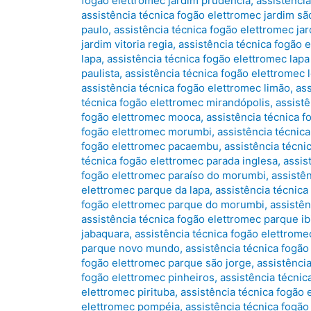
fogão elettromec jardim prudência
,
assistência
assistência técnica fogão elettromec jardim sã
paulo
,
assistência técnica fogão elettromec jar
jardim vitoria regia
,
assistência técnica fogão e
lapa
,
assistência técnica fogão elettromec lapa
paulista
,
assistência técnica fogão elettromec 
assistência técnica fogão elettromec limão
,
as
técnica fogão elettromec mirandópolis
,
assist
fogão elettromec mooca
,
assistência técnica 
fogão elettromec morumbi
,
assistência técnic
fogão elettromec pacaembu
,
assistência técni
técnica fogão elettromec parada inglesa
,
assis
fogão elettromec paraíso do morumbi
,
assistên
elettromec parque da lapa
,
assistência técnic
fogão elettromec parque do morumbi
,
assistên
assistência técnica fogão elettromec parque i
jabaquara
,
assistência técnica fogão elettrom
parque novo mundo
,
assistência técnica fogã
fogão elettromec parque são jorge
,
assistênci
fogão elettromec pinheiros
,
assistência técnic
elettromec pirituba
,
assistência técnica fogão 
elettromec pompéia
,
assistência técnica fogão