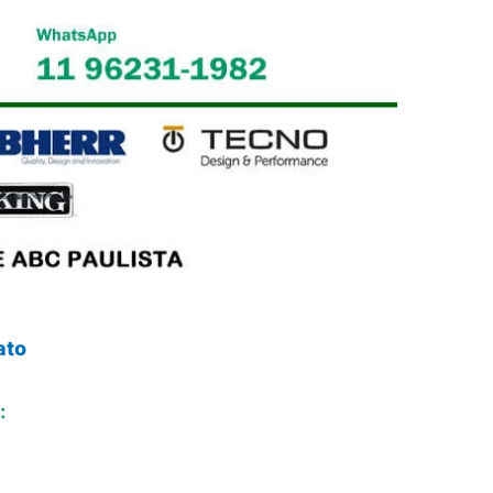
ato
: