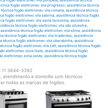
nica fogão elettromec vila pompeia
,
assistência técnica
écnica fogão elettromec vila progresso
,
assistência técnica
 técnica fogão elettromec vila romana
,
assistência técnica
ica fogão elettromec vila sabrina
,
assistência técnica fogão
ica fogão elettromec vila santa terezinha
,
assistência
istência técnica fogão elettromec vila são silvestre
,
,
assistência técnica fogão elettromec vila sônia
,
assistência
ia técnica fogão elettromec vila tiradentes
,
assistência
ia técnica fogão elettromec vila uberabinha
,
assistência
técnica fogão elettromec vila zatt
,
assistência técnica fogão
gão elettromec zona leste
,
assistência técnica fogão
gão elettromec zona oeste
,
assistência técnica fogão
ec 11 3644-3392
, atendimento a domicílio com técnicos
der todas as marcas de fogões.