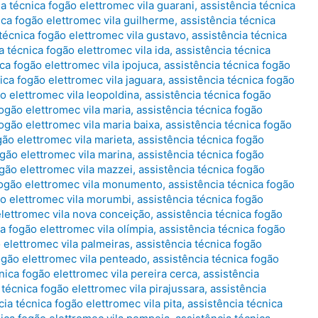
ia técnica fogão elettromec vila guarani
,
assistência técnica
ica fogão elettromec vila guilherme
,
assistência técnica
técnica fogão elettromec vila gustavo
,
assistência técnica
a técnica fogão elettromec vila ida
,
assistência técnica
ca fogão elettromec vila ipojuca
,
assistência técnica fogão
ica fogão elettromec vila jaguara
,
assistência técnica fogão
o elettromec vila leopoldina
,
assistência técnica fogão
fogão elettromec vila maria
,
assistência técnica fogão
fogão elettromec vila maria baixa
,
assistência técnica fogão
gão elettromec vila marieta
,
assistência técnica fogão
ogão elettromec vila marina
,
assistência técnica fogão
ogão elettromec vila mazzei
,
assistência técnica fogão
 fogão elettromec vila monumento
,
assistência técnica fogão
ão elettromec vila morumbi
,
assistência técnica fogão
elettromec vila nova conceição
,
assistência técnica fogão
a fogão elettromec vila olímpia
,
assistência técnica fogão
 elettromec vila palmeiras
,
assistência técnica fogão
ogão elettromec vila penteado
,
assistência técnica fogão
nica fogão elettromec vila pereira cerca
,
assistência
 técnica fogão elettromec vila pirajussara
,
assistência
cia técnica fogão elettromec vila pita
,
assistência técnica