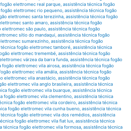
 fogão elettromec real parque
,
assistência técnica fogão
a fogão elettromec rio pequeno
,
assistência técnica fogão
ogão elettromec santa terezinha
,
assistência técnica fogão
 elettromec santo amaro
,
assistência técnica fogão
o elettromec são paulo
,
assistência técnica fogão
lettromec sítio do mandaqui
,
assistência técnica fogão
 elettromec sumarezinho
,
assistência técnica fogão
 técnica fogão elettromec tamboré
,
assistência técnica
 fogão elettromec tremembé
,
assistência técnica fogão
 elettromec várzea da barra funda
,
assistência técnica fogão
a fogão elettromec vila airosa
,
assistência técnica fogão
fogão elettromec vila amália
,
assistência técnica fogão
ão elettromec vila anastácio
,
assistência técnica fogão
gão elettromec vila anglo brasileira
,
assistência técnica
nica fogão elettromec vila buarque
,
assistência técnica
ca fogão elettromec vila clementino
,
assistência técnica
écnica fogão elettromec vila cordeiro
,
assistência técnica
nica fogão elettromec vila cunha bueno
,
assistência técnica
 técnica fogão elettromec vila dos remédios
,
assistência
écnica fogão elettromec vila fiat lux
,
assistência técnica
a técnica fogão elettromec vila formosa
,
assistência técnica