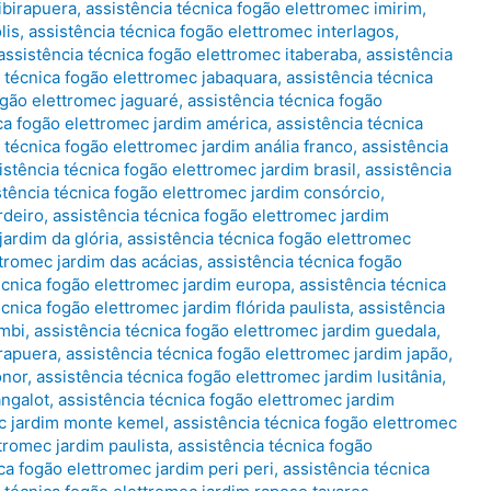
ibirapuera
,
assistência técnica fogão elettromec imirim
,
lis
,
assistência técnica fogão elettromec interlagos
,
assistência técnica fogão elettromec itaberaba
,
assistência
a técnica fogão elettromec jabaquara
,
assistência técnica
ogão elettromec jaguaré
,
assistência técnica fogão
ca fogão elettromec jardim américa
,
assistência técnica
 técnica fogão elettromec jardim anália franco
,
assistência
istência técnica fogão elettromec jardim brasil
,
assistência
stência técnica fogão elettromec jardim consórcio
,
rdeiro
,
assistência técnica fogão elettromec jardim
jardim da glória
,
assistência técnica fogão elettromec
ttromec jardim das acácias
,
assistência técnica fogão
écnica fogão elettromec jardim europa
,
assistência técnica
écnica fogão elettromec jardim flórida paulista
,
assistência
umbi
,
assistência técnica fogão elettromec jardim guedala
,
irapuera
,
assistência técnica fogão elettromec jardim japão
,
onor
,
assistência técnica fogão elettromec jardim lusitânia
,
angalot
,
assistência técnica fogão elettromec jardim
ec jardim monte kemel
,
assistência técnica fogão elettromec
tromec jardim paulista
,
assistência técnica fogão
ca fogão elettromec jardim peri peri
,
assistência técnica