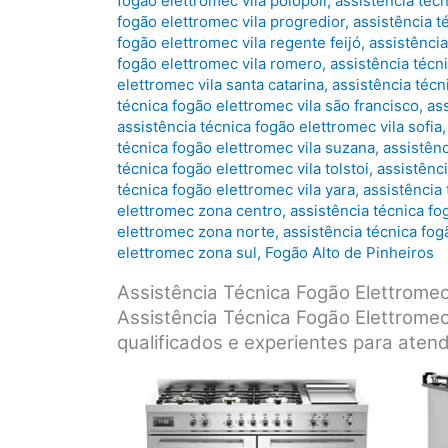
fogão elettromec vila polopoli
,
assistência téc
fogão elettromec vila progredior
,
assistência t
fogão elettromec vila regente feijó
,
assistência
fogão elettromec vila romero
,
assistência técn
elettromec vila santa catarina
,
assistência técn
técnica fogão elettromec vila são francisco
,
ass
assistência técnica fogão elettromec vila sofia
técnica fogão elettromec vila suzana
,
assistênc
técnica fogão elettromec vila tolstoi
,
assistênc
técnica fogão elettromec vila yara
,
assistência 
elettromec zona centro
,
assistência técnica fo
elettromec zona norte
,
assistência técnica fo
elettromec zona sul
,
Fogão Alto de Pinheiros
Assistência Técnica Fogão Elettrom
Assistência Técnica Fogão Elettromec
qualificados e experientes para aten