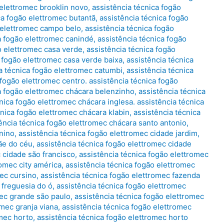
 elettromec brooklin novo
,
assistência técnica fogão
ca fogão elettromec butantã
,
assistência técnica fogão
o elettromec campo belo
,
assistência técnica fogão
a fogão elettromec canindé
,
assistência técnica fogão
o elettromec casa verde
,
assistência técnica fogão
a fogão elettromec casa verde baixa
,
assistência técnica
a técnica fogão elettromec catumbi
,
assistência técnica
 fogão elettromec centro. assistência técnica fogão
a fogão elettromec chácara belenzinho
,
assistência técnica
nica fogão elettromec chácara inglesa. assistência técnica
cnica fogão elettromec chácara klabin
,
assistência técnica
ência técnica fogão elettromec chácara santo antonio
,
nino
,
assistência técnica fogão elettromec cidade jardim
,
ãe do céu
,
assistência técnica fogão elettromec cidade
 cidade são francisco
,
assistência técnica fogão elettromec
romec city américa
,
assistência técnica fogão elettromec
mec cursino
,
assistência técnica fogão elettromec fazenda
 freguesia do ó
,
assistência técnica fogão elettromec
mec grande são paulo
,
assistência técnica fogão elettromec
omec granja viana
,
assistência técnica fogão elettromec
omec horto
,
assistência técnica fogão elettromec horto