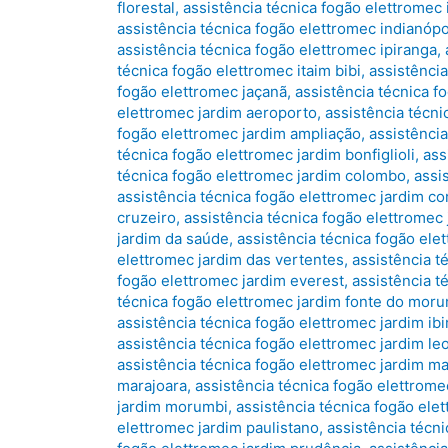
florestal
,
assistência técnica fogão elettromec 
assistência técnica fogão elettromec indianópo
assistência técnica fogão elettromec ipiranga
,
técnica fogão elettromec itaim bibi
,
assistênci
fogão elettromec jaçanã
,
assistência técnica f
elettromec jardim aeroporto
,
assistência técni
fogão elettromec jardim ampliação
,
assistência
técnica fogão elettromec jardim bonfiglioli
,
ass
técnica fogão elettromec jardim colombo
,
assi
assistência técnica fogão elettromec jardim co
cruzeiro
,
assistência técnica fogão elettromec 
jardim da saúde
,
assistência técnica fogão ele
elettromec jardim das vertentes
,
assistência t
fogão elettromec jardim everest
,
assistência t
técnica fogão elettromec jardim fonte do mor
assistência técnica fogão elettromec jardim ib
assistência técnica fogão elettromec jardim le
assistência técnica fogão elettromec jardim m
marajoara
,
assistência técnica fogão elettrom
jardim morumbi
,
assistência técnica fogão elet
elettromec jardim paulistano
,
assistência técni