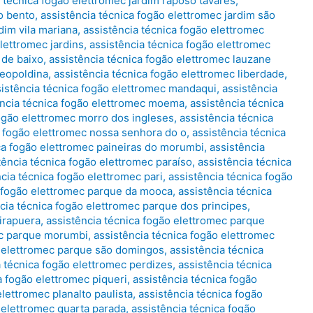
 técnica fogão elettromec jardim raposo tavares
,
o bento
,
assistência técnica fogão elettromec jardim são
dim vila mariana
,
assistência técnica fogão elettromec
lettromec jardins
,
assistência técnica fogão elettromec
 de baixo
,
assistência técnica fogão elettromec lauzane
leopoldina
,
assistência técnica fogão elettromec liberdade
,
sistência técnica fogão elettromec mandaqui
,
assistência
ência técnica fogão elettromec moema
,
assistência técnica
fogão elettromec morro dos ingleses
,
assistência técnica
a fogão elettromec nossa senhora do o
,
assistência técnica
ca fogão elettromec paineiras do morumbi
,
assistência
tência técnica fogão elettromec paraíso
,
assistência técnica
cia técnica fogão elettromec pari
,
assistência técnica fogão
a fogão elettromec parque da mooca
,
assistência técnica
cia técnica fogão elettromec parque dos principes
,
birapuera
,
assistência técnica fogão elettromec parque
ec parque morumbi
,
assistência técnica fogão elettromec
o elettromec parque são domingos
,
assistência técnica
a técnica fogão elettromec perdizes
,
assistência técnica
a fogão elettromec piqueri
,
assistência técnica fogão
elettromec planalto paulista
,
assistência técnica fogão
 elettromec quarta parada
,
assistência técnica fogão