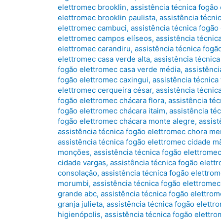
elettromec brooklin
,
assistência técnica fogão
elettromec brooklin paulista
,
assistência técni
elettromec cambuci
,
assistência técnica fogã
elettromec campos elíseos
,
assistência técnic
elettromec carandiru
,
assistência técnica fogã
elettromec casa verde alta
,
assistência técnic
fogão elettromec casa verde média
,
assistênci
fogão elettromec caxingui
,
assistência técnica
elettromec cerqueira césar
,
assistência técnic
fogão elettromec chácara flora
,
assistência téc
fogão elettromec chácara itaim
,
assistência té
fogão elettromec chácara monte alegre
,
assist
assistência técnica fogão elettromec chora me
assistência técnica fogão elettromec cidade m
monções
,
assistência técnica fogão elettromec
cidade vargas
,
assistência técnica fogão elett
consolação
,
assistência técnica fogão elettro
morumbi
,
assistência técnica fogão elettromec
grande abc
,
assistência técnica fogão elettro
granja julieta
,
assistência técnica fogão elettr
higienópolis
,
assistência técnica fogão elettr