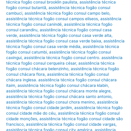
técnica fogão consul brooklin paulista
,
assistência técnica
fogão consul butantã
,
assistência técnica fogão consul
cambuci
,
assistência técnica fogão consul campo belo
,
assistência técnica fogão consul campos elíseos
,
assistência
técnica fogão consul canindé
,
assistência técnica fogão
consul carandiru
,
assistência técnica fogão consul casa
verde
,
assistência técnica fogão consul casa verde alta
,
assistência técnica fogão consul casa verde baixa
,
assistência
técnica fogão consul casa verde média
,
assistência técnica
fogão consul catumbi
,
assistência técnica fogão consul
caxingui
,
assistência técnica fogão consul centro. assistência
técnica fogão consul cerqueira césar
,
assistência técnica
fogão consul chácara belenzinho
,
assistência técnica fogão
consul chácara flora
,
assistência técnica fogão consul
chácara inglesa. assistência técnica fogão consul chácara
itaim
,
assistência técnica fogão consul chácara klabin
,
assistência técnica fogão consul chácara monte alegre
,
assistência técnica fogão consul chácara santo antonio
,
assistência técnica fogão consul chora menino
,
assistência
técnica fogão consul cidade jardim
,
assistência técnica fogão
consul cidade mãe do céu
,
assistência técnica fogão consul
cidade monções
,
assistência técnica fogão consul cidade são
francisco
,
assistência técnica fogão consul cidade vargas
,
assistência técnica fogão consul city américa
,
assistência