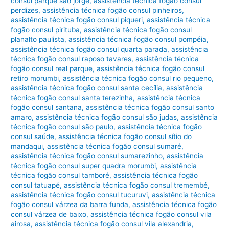
consul parque são jorge
,
assistência técnica fogão consul
perdizes
,
assistência técnica fogão consul pinheiros
,
assistência técnica fogão consul piqueri
,
assistência técnica
fogão consul pirituba
,
assistência técnica fogão consul
planalto paulista
,
assistência técnica fogão consul pompéia
,
assistência técnica fogão consul quarta parada
,
assistência
técnica fogão consul raposo tavares
,
assistência técnica
fogão consul real parque
,
assistência técnica fogão consul
retiro morumbi
,
assistência técnica fogão consul rio pequeno
,
assistência técnica fogão consul santa cecília
,
assistência
técnica fogão consul santa terezinha
,
assistência técnica
fogão consul santana
,
assistência técnica fogão consul santo
amaro
,
assistência técnica fogão consul são judas
,
assistência
técnica fogão consul são paulo
,
assistência técnica fogão
consul saúde
,
assistência técnica fogão consul sítio do
mandaqui
,
assistência técnica fogão consul sumaré
,
assistência técnica fogão consul sumarezinho
,
assistência
técnica fogão consul super quadra morumbi
,
assistência
técnica fogão consul tamboré
,
assistência técnica fogão
consul tatuapé
,
assistência técnica fogão consul tremembé
,
assistência técnica fogão consul tucuruvi
,
assistência técnica
fogão consul várzea da barra funda
,
assistência técnica fogão
consul várzea de baixo
,
assistência técnica fogão consul vila
airosa
,
assistência técnica fogão consul vila alexandria
,