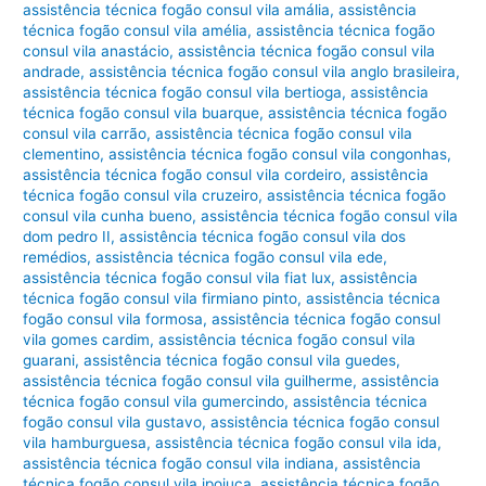
assistência técnica fogão consul vila amália
,
assistência
técnica fogão consul vila amélia
,
assistência técnica fogão
consul vila anastácio
,
assistência técnica fogão consul vila
andrade
,
assistência técnica fogão consul vila anglo brasileira
,
assistência técnica fogão consul vila bertioga
,
assistência
técnica fogão consul vila buarque
,
assistência técnica fogão
consul vila carrão
,
assistência técnica fogão consul vila
clementino
,
assistência técnica fogão consul vila congonhas
,
assistência técnica fogão consul vila cordeiro
,
assistência
técnica fogão consul vila cruzeiro
,
assistência técnica fogão
consul vila cunha bueno
,
assistência técnica fogão consul vila
dom pedro II
,
assistência técnica fogão consul vila dos
remédios
,
assistência técnica fogão consul vila ede
,
assistência técnica fogão consul vila fiat lux
,
assistência
técnica fogão consul vila firmiano pinto
,
assistência técnica
fogão consul vila formosa
,
assistência técnica fogão consul
vila gomes cardim
,
assistência técnica fogão consul vila
guarani
,
assistência técnica fogão consul vila guedes
,
assistência técnica fogão consul vila guilherme
,
assistência
técnica fogão consul vila gumercindo
,
assistência técnica
fogão consul vila gustavo
,
assistência técnica fogão consul
vila hamburguesa
,
assistência técnica fogão consul vila ida
,
assistência técnica fogão consul vila indiana
,
assistência
técnica fogão consul vila ipojuca
,
assistência técnica fogão