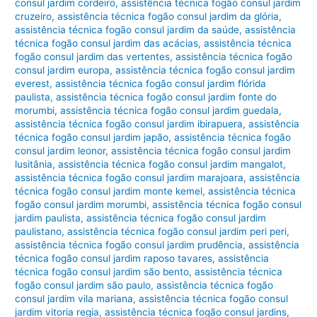
consul jardim cordeiro
,
assistência técnica fogão consul jardim
cruzeiro
,
assistência técnica fogão consul jardim da glória
,
assistência técnica fogão consul jardim da saúde
,
assistência
técnica fogão consul jardim das acácias
,
assistência técnica
fogão consul jardim das vertentes
,
assistência técnica fogão
consul jardim europa
,
assistência técnica fogão consul jardim
everest
,
assistência técnica fogão consul jardim flórida
paulista
,
assistência técnica fogão consul jardim fonte do
morumbi
,
assistência técnica fogão consul jardim guedala
,
assistência técnica fogão consul jardim ibirapuera
,
assistência
técnica fogão consul jardim japão
,
assistência técnica fogão
consul jardim leonor
,
assistência técnica fogão consul jardim
lusitânia
,
assistência técnica fogão consul jardim mangalot
,
assistência técnica fogão consul jardim marajoara
,
assistência
técnica fogão consul jardim monte kemel
,
assistência técnica
fogão consul jardim morumbi
,
assistência técnica fogão consul
jardim paulista
,
assistência técnica fogão consul jardim
paulistano
,
assistência técnica fogão consul jardim peri peri
,
assistência técnica fogão consul jardim prudência
,
assistência
técnica fogão consul jardim raposo tavares
,
assistência
técnica fogão consul jardim são bento
,
assistência técnica
fogão consul jardim são paulo
,
assistência técnica fogão
consul jardim vila mariana
,
assistência técnica fogão consul
jardim vitoria regia
,
assistência técnica fogão consul jardins
,