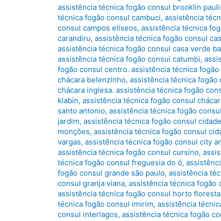
assistência técnica fogão consul brooklin pauli
técnica fogão consul cambuci
,
assistência téc
consul campos elíseos
,
assistência técnica fo
carandiru
,
assistência técnica fogão consul ca
assistência técnica fogão consul casa verde ba
assistência técnica fogão consul catumbi
,
assi
fogão consul centro. assistência técnica fogão
chácara belenzinho
,
assistência técnica fogão 
chácara inglesa. assistência técnica fogão con
klabin
,
assistência técnica fogão consul cháca
santo antonio
,
assistência técnica fogão cons
jardim
,
assistência técnica fogão consul cidad
monções
,
assistência técnica fogão consul cid
vargas
,
assistência técnica fogão consul city a
assistência técnica fogão consul cursino
,
assi
técnica fogão consul freguesia do ó
,
assistênc
fogão consul grande são paulo
,
assistência téc
consul granja viana
,
assistência técnica fogão 
assistência técnica fogão consul horto floresta
técnica fogão consul imirim
,
assistência técnic
consul interlagos
,
assistência técnica fogão co