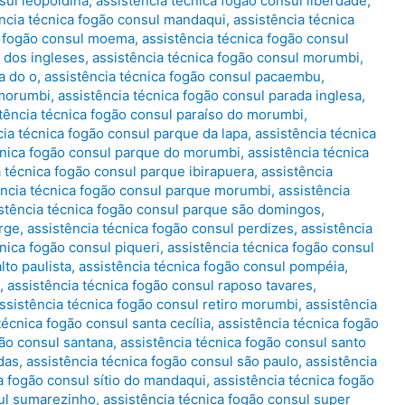
sul leopoldina
,
assistência técnica fogão consul liberdade
,
ncia técnica fogão consul mandaqui
,
assistência técnica
a fogão consul moema
,
assistência técnica fogão consul
 dos ingleses
,
assistência técnica fogão consul morumbi
,
a do o
,
assistência técnica fogão consul pacaembu
,
 morumbi
,
assistência técnica fogão consul parada inglesa
,
tência técnica fogão consul paraíso do morumbi
,
cia técnica fogão consul parque da lapa
,
assistência técnica
cnica fogão consul parque do morumbi
,
assistência técnica
a técnica fogão consul parque ibirapuera
,
assistência
ência técnica fogão consul parque morumbi
,
assistência
stência técnica fogão consul parque são domingos
,
orge
,
assistência técnica fogão consul perdizes
,
assistência
cnica fogão consul piqueri
,
assistência técnica fogão consul
lto paulista
,
assistência técnica fogão consul pompéia
,
,
assistência técnica fogão consul raposo tavares
,
ssistência técnica fogão consul retiro morumbi
,
assistência
técnica fogão consul santa cecília
,
assistência técnica fogão
gão consul santana
,
assistência técnica fogão consul santo
das
,
assistência técnica fogão consul são paulo
,
assistência
a fogão consul sítio do mandaqui
,
assistência técnica fogão
sul sumarezinho
,
assistência técnica fogão consul super