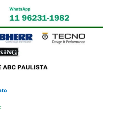
ato
: