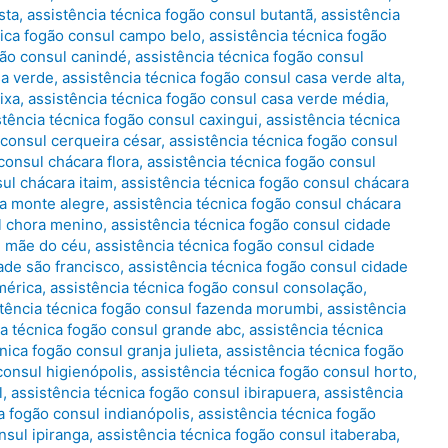
sta
,
assistência técnica fogão consul butantã
,
assistência
nica fogão consul campo belo
,
assistência técnica fogão
gão consul canindé
,
assistência técnica fogão consul
sa verde
,
assistência técnica fogão consul casa verde alta
,
ixa
,
assistência técnica fogão consul casa verde média
,
stência técnica fogão consul caxingui
,
assistência técnica
 consul cerqueira césar
,
assistência técnica fogão consul
consul chácara flora
,
assistência técnica fogão consul
sul chácara itaim
,
assistência técnica fogão consul chácara
ra monte alegre
,
assistência técnica fogão consul chácara
ul chora menino
,
assistência técnica fogão consul cidade
e mãe do céu
,
assistência técnica fogão consul cidade
ade são francisco
,
assistência técnica fogão consul cidade
mérica
,
assistência técnica fogão consul consolação
,
stência técnica fogão consul fazenda morumbi
,
assistência
ia técnica fogão consul grande abc
,
assistência técnica
nica fogão consul granja julieta
,
assistência técnica fogão
consul higienópolis
,
assistência técnica fogão consul horto
,
l
,
assistência técnica fogão consul ibirapuera
,
assistência
a fogão consul indianópolis
,
assistência técnica fogão
nsul ipiranga
,
assistência técnica fogão consul itaberaba
,