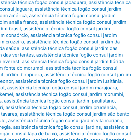
istência técnica fogão consul jabaquara
,
assistência técnica
 consul jaguaré
,
assistência técnica fogão consul jardim
rdim américa
,
assistência técnica fogão consul jardim
dim anália franco
,
assistência técnica fogão consul jardim
dim brasil
,
assistência técnica fogão consul jardim
dim consórcio
,
assistência técnica fogão consul jardim
im cruzeiro
,
assistência técnica fogão consul jardim da
 da saúde
,
assistência técnica fogão consul jardim das
im das vertentes
,
assistência técnica fogão consul jardim
m everest
,
assistência técnica fogão consul jardim flórida
dim fonte do morumbi
,
assistência técnica fogão consul
l jardim ibirapuera
,
assistência técnica fogão consul jardim
leonor
,
assistência técnica fogão consul jardim lusitânia
,
lot
,
assistência técnica fogão consul jardim marajoara
,
 kemel
,
assistência técnica fogão consul jardim morumbi
,
a
,
assistência técnica fogão consul jardim paulistano
,
ri
,
assistência técnica fogão consul jardim prudência
,
 tavares
,
assistência técnica fogão consul jardim são bento
,
ulo
,
assistência técnica fogão consul jardim vila mariana
,
regia
,
assistência técnica fogão consul jardins
,
assistência
fogão consul lapa de baixo
,
assistência técnica fogão consul