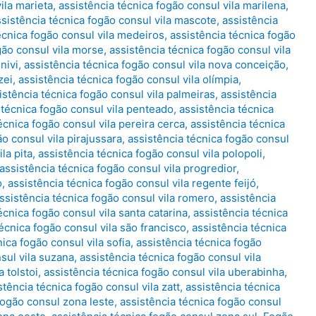
ila marieta
,
assistência técnica fogão consul vila marilena
,
ssistência técnica fogão consul vila mascote
,
assistência
écnica fogão consul vila medeiros
,
assistência técnica fogão
gão consul vila morse
,
assistência técnica fogão consul vila
nivi
,
assistência técnica fogão consul vila nova conceição
,
zei
,
assistência técnica fogão consul vila olímpia
,
istência técnica fogão consul vila palmeiras
,
assistência
 técnica fogão consul vila penteado
,
assistência técnica
écnica fogão consul vila pereira cerca
,
assistência técnica
ão consul vila pirajussara
,
assistência técnica fogão consul
la pita
,
assistência técnica fogão consul vila polopoli
,
assistência técnica fogão consul vila progredior
,
o
,
assistência técnica fogão consul vila regente feijó
,
ssistência técnica fogão consul vila romero
,
assistência
écnica fogão consul vila santa catarina
,
assistência técnica
écnica fogão consul vila são francisco
,
assistência técnica
ica fogão consul vila sofia
,
assistência técnica fogão
sul vila suzana
,
assistência técnica fogão consul vila
 tolstoi
,
assistência técnica fogão consul vila uberabinha
,
stência técnica fogão consul vila zatt
,
assistência técnica
fogão consul zona leste
,
assistência técnica fogão consul