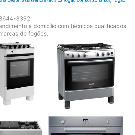
ona oeste
,
assistência técnica fogão consul zona sul
,
Fogão
1 3644-3392
endimento a domicílio com técnicos qualificados
 marcas de fogões.