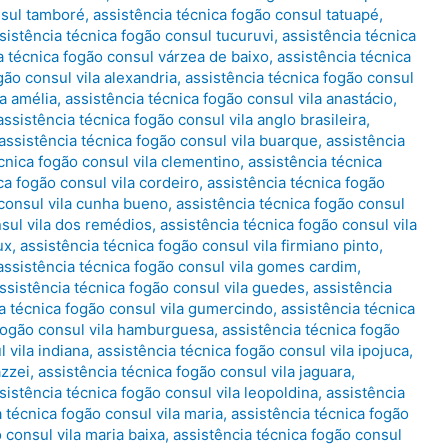
nsul tamboré
,
assistência técnica fogão consul tatuapé
,
sistência técnica fogão consul tucuruvi
,
assistência técnica
a técnica fogão consul várzea de baixo
,
assistência técnica
gão consul vila alexandria
,
assistência técnica fogão consul
la amélia
,
assistência técnica fogão consul vila anastácio
,
assistência técnica fogão consul vila anglo brasileira
,
assistência técnica fogão consul vila buarque
,
assistência
cnica fogão consul vila clementino
,
assistência técnica
ca fogão consul vila cordeiro
,
assistência técnica fogão
 consul vila cunha bueno
,
assistência técnica fogão consul
nsul vila dos remédios
,
assistência técnica fogão consul vila
ux
,
assistência técnica fogão consul vila firmiano pinto
,
assistência técnica fogão consul vila gomes cardim
,
ssistência técnica fogão consul vila guedes
,
assistência
a técnica fogão consul vila gumercindo
,
assistência técnica
 fogão consul vila hamburguesa
,
assistência técnica fogão
 vila indiana
,
assistência técnica fogão consul vila ipojuca
,
azzei
,
assistência técnica fogão consul vila jaguara
,
sistência técnica fogão consul vila leopoldina
,
assistência
 técnica fogão consul vila maria
,
assistência técnica fogão
 consul vila maria baixa
,
assistência técnica fogão consul