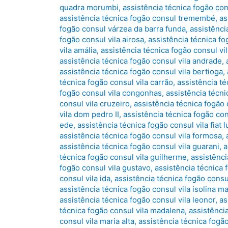
quadra morumbi
,
assistência técnica fogão co
assistência técnica fogão consul tremembé
,
as
fogão consul várzea da barra funda
,
assistênci
fogão consul vila airosa
,
assistência técnica fo
vila amália
,
assistência técnica fogão consul vi
assistência técnica fogão consul vila andrade
,
assistência técnica fogão consul vila bertioga
,
técnica fogão consul vila carrão
,
assistência té
fogão consul vila congonhas
,
assistência técni
consul vila cruzeiro
,
assistência técnica fogão
vila dom pedro II
,
assistência técnica fogão co
ede
,
assistência técnica fogão consul vila fiat l
assistência técnica fogão consul vila formosa
,
assistência técnica fogão consul vila guarani
,
a
técnica fogão consul vila guilherme
,
assistênci
fogão consul vila gustavo
,
assistência técnica
consul vila ida
,
assistência técnica fogão consul
assistência técnica fogão consul vila isolina m
assistência técnica fogão consul vila leonor
,
as
técnica fogão consul vila madalena
,
assistência
consul vila maria alta
,
assistência técnica fogão