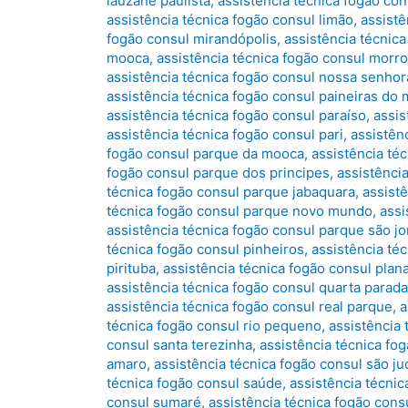
lauzane paulista
,
assistência técnica fogão con
assistência técnica fogão consul limão
,
assistê
fogão consul mirandópolis
,
assistência técnic
mooca
,
assistência técnica fogão consul morro
assistência técnica fogão consul nossa senhor
assistência técnica fogão consul paineiras do
assistência técnica fogão consul paraíso
,
assis
assistência técnica fogão consul pari
,
assistên
fogão consul parque da mooca
,
assistência té
fogão consul parque dos principes
,
assistênci
técnica fogão consul parque jabaquara
,
assist
técnica fogão consul parque novo mundo
,
assi
assistência técnica fogão consul parque são j
técnica fogão consul pinheiros
,
assistência té
pirituba
,
assistência técnica fogão consul plana
assistência técnica fogão consul quarta parada
assistência técnica fogão consul real parque
,
a
técnica fogão consul rio pequeno
,
assistência 
consul santa terezinha
,
assistência técnica fo
amaro
,
assistência técnica fogão consul são ju
técnica fogão consul saúde
,
assistência técnic
consul sumaré
,
assistência técnica fogão con