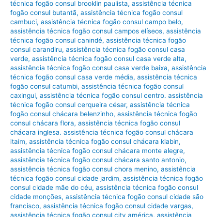
técnica fogão consul brooklin paulista
,
assistência técnica
fogão consul butantã
,
assistência técnica fogão consul
cambuci
,
assistência técnica fogão consul campo belo
,
assistência técnica fogão consul campos elíseos
,
assistência
técnica fogão consul canindé
,
assistência técnica fogão
consul carandiru
,
assistência técnica fogão consul casa
verde
,
assistência técnica fogão consul casa verde alta
,
assistência técnica fogão consul casa verde baixa
,
assistência
técnica fogão consul casa verde média
,
assistência técnica
fogão consul catumbi
,
assistência técnica fogão consul
caxingui
,
assistência técnica fogão consul centro. assistência
técnica fogão consul cerqueira césar
,
assistência técnica
fogão consul chácara belenzinho
,
assistência técnica fogão
consul chácara flora
,
assistência técnica fogão consul
chácara inglesa. assistência técnica fogão consul chácara
itaim
,
assistência técnica fogão consul chácara klabin
,
assistência técnica fogão consul chácara monte alegre
,
assistência técnica fogão consul chácara santo antonio
,
assistência técnica fogão consul chora menino
,
assistência
técnica fogão consul cidade jardim
,
assistência técnica fogão
consul cidade mãe do céu
,
assistência técnica fogão consul
cidade monções
,
assistência técnica fogão consul cidade são
francisco
,
assistência técnica fogão consul cidade vargas
,
assistência técnica fogão consul city américa
,
assistência