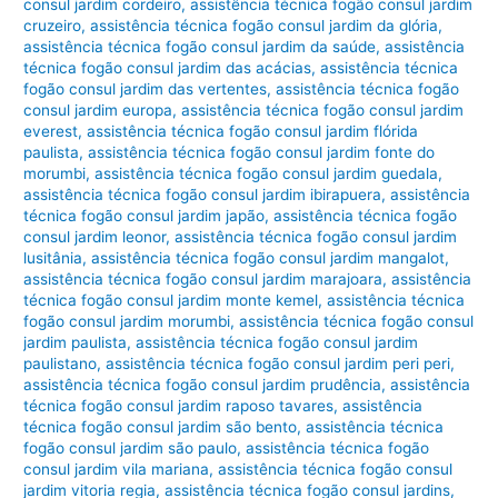
consul jardim cordeiro
,
assistência técnica fogão consul jardim
cruzeiro
,
assistência técnica fogão consul jardim da glória
,
assistência técnica fogão consul jardim da saúde
,
assistência
técnica fogão consul jardim das acácias
,
assistência técnica
fogão consul jardim das vertentes
,
assistência técnica fogão
consul jardim europa
,
assistência técnica fogão consul jardim
everest
,
assistência técnica fogão consul jardim flórida
paulista
,
assistência técnica fogão consul jardim fonte do
morumbi
,
assistência técnica fogão consul jardim guedala
,
assistência técnica fogão consul jardim ibirapuera
,
assistência
técnica fogão consul jardim japão
,
assistência técnica fogão
consul jardim leonor
,
assistência técnica fogão consul jardim
lusitânia
,
assistência técnica fogão consul jardim mangalot
,
assistência técnica fogão consul jardim marajoara
,
assistência
técnica fogão consul jardim monte kemel
,
assistência técnica
fogão consul jardim morumbi
,
assistência técnica fogão consul
jardim paulista
,
assistência técnica fogão consul jardim
paulistano
,
assistência técnica fogão consul jardim peri peri
,
assistência técnica fogão consul jardim prudência
,
assistência
técnica fogão consul jardim raposo tavares
,
assistência
técnica fogão consul jardim são bento
,
assistência técnica
fogão consul jardim são paulo
,
assistência técnica fogão
consul jardim vila mariana
,
assistência técnica fogão consul
jardim vitoria regia
,
assistência técnica fogão consul jardins
,