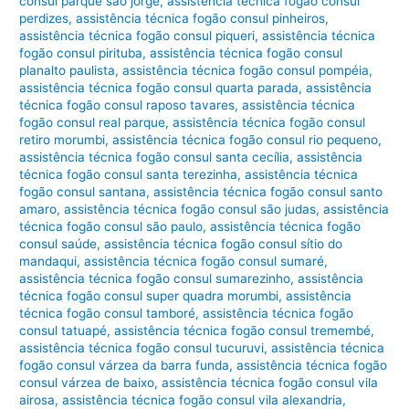
consul parque são jorge
,
assistência técnica fogão consul
perdizes
,
assistência técnica fogão consul pinheiros
,
assistência técnica fogão consul piqueri
,
assistência técnica
fogão consul pirituba
,
assistência técnica fogão consul
planalto paulista
,
assistência técnica fogão consul pompéia
,
assistência técnica fogão consul quarta parada
,
assistência
técnica fogão consul raposo tavares
,
assistência técnica
fogão consul real parque
,
assistência técnica fogão consul
retiro morumbi
,
assistência técnica fogão consul rio pequeno
,
assistência técnica fogão consul santa cecília
,
assistência
técnica fogão consul santa terezinha
,
assistência técnica
fogão consul santana
,
assistência técnica fogão consul santo
amaro
,
assistência técnica fogão consul são judas
,
assistência
técnica fogão consul são paulo
,
assistência técnica fogão
consul saúde
,
assistência técnica fogão consul sítio do
mandaqui
,
assistência técnica fogão consul sumaré
,
assistência técnica fogão consul sumarezinho
,
assistência
técnica fogão consul super quadra morumbi
,
assistência
técnica fogão consul tamboré
,
assistência técnica fogão
consul tatuapé
,
assistência técnica fogão consul tremembé
,
assistência técnica fogão consul tucuruvi
,
assistência técnica
fogão consul várzea da barra funda
,
assistência técnica fogão
consul várzea de baixo
,
assistência técnica fogão consul vila
airosa
,
assistência técnica fogão consul vila alexandria
,