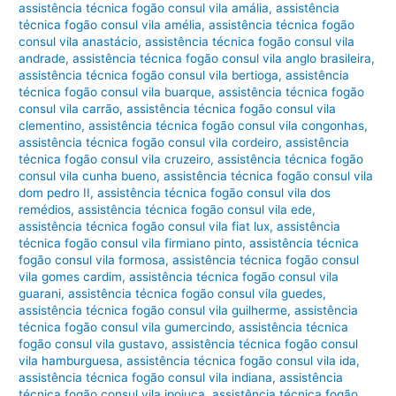
assistência técnica fogão consul vila amália
,
assistência
técnica fogão consul vila amélia
,
assistência técnica fogão
consul vila anastácio
,
assistência técnica fogão consul vila
andrade
,
assistência técnica fogão consul vila anglo brasileira
,
assistência técnica fogão consul vila bertioga
,
assistência
técnica fogão consul vila buarque
,
assistência técnica fogão
consul vila carrão
,
assistência técnica fogão consul vila
clementino
,
assistência técnica fogão consul vila congonhas
,
assistência técnica fogão consul vila cordeiro
,
assistência
técnica fogão consul vila cruzeiro
,
assistência técnica fogão
consul vila cunha bueno
,
assistência técnica fogão consul vila
dom pedro II
,
assistência técnica fogão consul vila dos
remédios
,
assistência técnica fogão consul vila ede
,
assistência técnica fogão consul vila fiat lux
,
assistência
técnica fogão consul vila firmiano pinto
,
assistência técnica
fogão consul vila formosa
,
assistência técnica fogão consul
vila gomes cardim
,
assistência técnica fogão consul vila
guarani
,
assistência técnica fogão consul vila guedes
,
assistência técnica fogão consul vila guilherme
,
assistência
técnica fogão consul vila gumercindo
,
assistência técnica
fogão consul vila gustavo
,
assistência técnica fogão consul
vila hamburguesa
,
assistência técnica fogão consul vila ida
,
assistência técnica fogão consul vila indiana
,
assistência
técnica fogão consul vila ipojuca
,
assistência técnica fogão