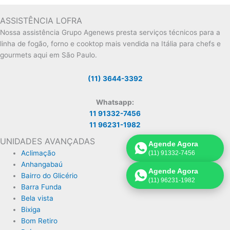
ASSISTÊNCIA LOFRA
Nossa assistência Grupo Agenews presta serviços técnicos para a
linha de fogão, forno e cooktop mais vendida na Itália para chefs e
gourmets aqui em São Paulo.
(11) 3644-3392
Whatsapp:
11 91332-7456
11 96231-1982
UNIDADES AVANÇADAS
Agende Agora
Aclimação
(11) 91332-7456
Anhangabaú
Agende Agora
Bairro do Glicério
(11) 96231-1982
Barra Funda
Bela vista
Bixiga
Bom Retiro