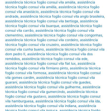
assistência técnica fogão consul vila amália
,
assistência
técnica fogão consul vila amélia
,
assistência técnica fogão
consul vila anastácio
,
assistência técnica fogão consul vila
andrade
,
assistência técnica fogão consul vila anglo brasileira
,
assistência técnica fogão consul vila bertioga
,
assistência
técnica fogão consul vila buarque
,
assistência técnica fogão
consul vila carrão
,
assistência técnica fogão consul vila
clementino
,
assistência técnica fogão consul vila congonhas
,
assistência técnica fogão consul vila cordeiro
,
assistência
técnica fogão consul vila cruzeiro
,
assistência técnica fogão
consul vila cunha bueno
,
assistência técnica fogão consul vila
dom pedro II
,
assistência técnica fogão consul vila dos
remédios
,
assistência técnica fogão consul vila ede
,
assistência técnica fogão consul vila fiat lux
,
assistência
técnica fogão consul vila firmiano pinto
,
assistência técnica
fogão consul vila formosa
,
assistência técnica fogão consul
vila gomes cardim
,
assistência técnica fogão consul vila
guarani
,
assistência técnica fogão consul vila guedes
,
assistência técnica fogão consul vila guilherme
,
assistência
técnica fogão consul vila gumercindo
,
assistência técnica
fogão consul vila gustavo
,
assistência técnica fogão consul
vila hamburguesa
,
assistência técnica fogão consul vila ida
,
assistência técnica fogão consul vila indiana
,
assistência
técnica fogão consul vila ipojuca
,
assistência técnica fogão