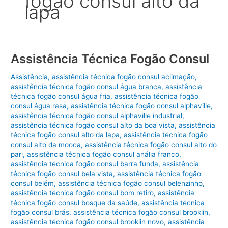
fogão consul alto da
lapa
Assistência Técnica Fogão Consul
Assistência
,
assistência técnica fogão consul aclimação
,
assistência técnica fogão consul água branca
,
assistência
técnica fogão consul água fria
,
assistência técnica fogão
consul água rasa
,
assistência técnica fogão consul alphaville
,
assistência técnica fogão consul alphaville industrial
,
assistência técnica fogão consul alto da boa vista
,
assistência
técnica fogão consul alto da lapa
,
assistência técnica fogão
consul alto da mooca
,
assistência técnica fogão consul alto do
pari
,
assistência técnica fogão consul anália franco
,
assistência técnica fogão consul barra funda
,
assistência
técnica fogão consul bela vista
,
assistência técnica fogão
consul belém
,
assistência técnica fogão consul belenzinho
,
assistência técnica fogão consul bom retiro
,
assistência
técnica fogão consul bosque da saúde
,
assistência técnica
fogão consul brás
,
assistência técnica fogão consul brooklin
,
assistência técnica fogão consul brooklin novo
,
assistência