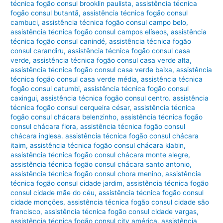
técnica fogão consul brooklin paulista
,
assistência técnica
fogão consul butantã
,
assistência técnica fogão consul
cambuci
,
assistência técnica fogão consul campo belo
,
assistência técnica fogão consul campos elíseos
,
assistência
técnica fogão consul canindé
,
assistência técnica fogão
consul carandiru
,
assistência técnica fogão consul casa
verde
,
assistência técnica fogão consul casa verde alta
,
assistência técnica fogão consul casa verde baixa
,
assistência
técnica fogão consul casa verde média
,
assistência técnica
fogão consul catumbi
,
assistência técnica fogão consul
caxingui
,
assistência técnica fogão consul centro. assistência
técnica fogão consul cerqueira césar
,
assistência técnica
fogão consul chácara belenzinho
,
assistência técnica fogão
consul chácara flora
,
assistência técnica fogão consul
chácara inglesa. assistência técnica fogão consul chácara
itaim
,
assistência técnica fogão consul chácara klabin
,
assistência técnica fogão consul chácara monte alegre
,
assistência técnica fogão consul chácara santo antonio
,
assistência técnica fogão consul chora menino
,
assistência
técnica fogão consul cidade jardim
,
assistência técnica fogão
consul cidade mãe do céu
,
assistência técnica fogão consul
cidade monções
,
assistência técnica fogão consul cidade são
francisco
,
assistência técnica fogão consul cidade vargas
,
assistência técnica fogão consul city américa
,
assistência