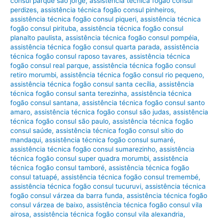
consul parque são jorge
,
assistência técnica fogão consul
perdizes
,
assistência técnica fogão consul pinheiros
,
assistência técnica fogão consul piqueri
,
assistência técnica
fogão consul pirituba
,
assistência técnica fogão consul
planalto paulista
,
assistência técnica fogão consul pompéia
,
assistência técnica fogão consul quarta parada
,
assistência
técnica fogão consul raposo tavares
,
assistência técnica
fogão consul real parque
,
assistência técnica fogão consul
retiro morumbi
,
assistência técnica fogão consul rio pequeno
,
assistência técnica fogão consul santa cecília
,
assistência
técnica fogão consul santa terezinha
,
assistência técnica
fogão consul santana
,
assistência técnica fogão consul santo
amaro
,
assistência técnica fogão consul são judas
,
assistência
técnica fogão consul são paulo
,
assistência técnica fogão
consul saúde
,
assistência técnica fogão consul sítio do
mandaqui
,
assistência técnica fogão consul sumaré
,
assistência técnica fogão consul sumarezinho
,
assistência
técnica fogão consul super quadra morumbi
,
assistência
técnica fogão consul tamboré
,
assistência técnica fogão
consul tatuapé
,
assistência técnica fogão consul tremembé
,
assistência técnica fogão consul tucuruvi
,
assistência técnica
fogão consul várzea da barra funda
,
assistência técnica fogão
consul várzea de baixo
,
assistência técnica fogão consul vila
airosa
,
assistência técnica fogão consul vila alexandria
,