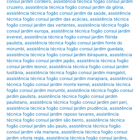
consul jardim cordeiro
,
assistência técnica fogão consul jardim
cruzeiro
,
assistência técnica fogão consul jardim da glória
,
assistência técnica fogão consul jardim da saúde
,
assistência
técnica fogão consul jardim das acácias
,
assistência técnica
fogão consul jardim das vertentes
,
assistência técnica fogão
consul jardim europa
,
assistência técnica fogão consul jardim
everest
,
assistência técnica fogão consul jardim flórida
paulista
,
assistência técnica fogão consul jardim fonte do
morumbi
,
assistência técnica fogão consul jardim guedala
,
assistência técnica fogão consul jardim ibirapuera
,
assistência
técnica fogão consul jardim japão
,
assistência técnica fogão
consul jardim leonor
,
assistência técnica fogão consul jardim
lusitânia
,
assistência técnica fogão consul jardim mangalot
,
assistência técnica fogão consul jardim marajoara
,
assistência
técnica fogão consul jardim monte kemel
,
assistência técnica
fogão consul jardim morumbi
,
assistência técnica fogão consul
jardim paulista
,
assistência técnica fogão consul jardim
paulistano
,
assistência técnica fogão consul jardim peri peri
,
assistência técnica fogão consul jardim prudência
,
assistência
técnica fogão consul jardim raposo tavares
,
assistência
técnica fogão consul jardim são bento
,
assistência técnica
fogão consul jardim são paulo
,
assistência técnica fogão
consul jardim vila mariana
,
assistência técnica fogão consul
jardim vitoria regia
,
assistência técnica fogão consul jardins
,