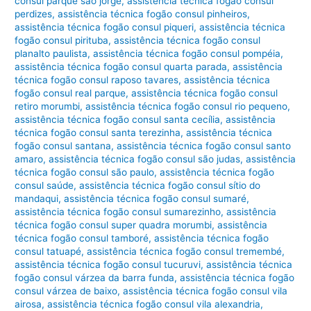
consul parque são jorge
,
assistência técnica fogão consul
perdizes
,
assistência técnica fogão consul pinheiros
,
assistência técnica fogão consul piqueri
,
assistência técnica
fogão consul pirituba
,
assistência técnica fogão consul
planalto paulista
,
assistência técnica fogão consul pompéia
,
assistência técnica fogão consul quarta parada
,
assistência
técnica fogão consul raposo tavares
,
assistência técnica
fogão consul real parque
,
assistência técnica fogão consul
retiro morumbi
,
assistência técnica fogão consul rio pequeno
,
assistência técnica fogão consul santa cecília
,
assistência
técnica fogão consul santa terezinha
,
assistência técnica
fogão consul santana
,
assistência técnica fogão consul santo
amaro
,
assistência técnica fogão consul são judas
,
assistência
técnica fogão consul são paulo
,
assistência técnica fogão
consul saúde
,
assistência técnica fogão consul sítio do
mandaqui
,
assistência técnica fogão consul sumaré
,
assistência técnica fogão consul sumarezinho
,
assistência
técnica fogão consul super quadra morumbi
,
assistência
técnica fogão consul tamboré
,
assistência técnica fogão
consul tatuapé
,
assistência técnica fogão consul tremembé
,
assistência técnica fogão consul tucuruvi
,
assistência técnica
fogão consul várzea da barra funda
,
assistência técnica fogão
consul várzea de baixo
,
assistência técnica fogão consul vila
airosa
,
assistência técnica fogão consul vila alexandria
,