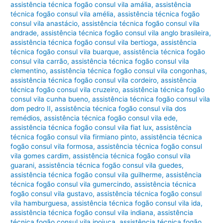
assistência técnica fogão consul vila amália
,
assistência
técnica fogão consul vila amélia
,
assistência técnica fogão
consul vila anastácio
,
assistência técnica fogão consul vila
andrade
,
assistência técnica fogão consul vila anglo brasileira
,
assistência técnica fogão consul vila bertioga
,
assistência
técnica fogão consul vila buarque
,
assistência técnica fogão
consul vila carrão
,
assistência técnica fogão consul vila
clementino
,
assistência técnica fogão consul vila congonhas
,
assistência técnica fogão consul vila cordeiro
,
assistência
técnica fogão consul vila cruzeiro
,
assistência técnica fogão
consul vila cunha bueno
,
assistência técnica fogão consul vila
dom pedro II
,
assistência técnica fogão consul vila dos
remédios
,
assistência técnica fogão consul vila ede
,
assistência técnica fogão consul vila fiat lux
,
assistência
técnica fogão consul vila firmiano pinto
,
assistência técnica
fogão consul vila formosa
,
assistência técnica fogão consul
vila gomes cardim
,
assistência técnica fogão consul vila
guarani
,
assistência técnica fogão consul vila guedes
,
assistência técnica fogão consul vila guilherme
,
assistência
técnica fogão consul vila gumercindo
,
assistência técnica
fogão consul vila gustavo
,
assistência técnica fogão consul
vila hamburguesa
,
assistência técnica fogão consul vila ida
,
assistência técnica fogão consul vila indiana
,
assistência
técnica fogão consul vila ipojuca
,
assistência técnica fogão