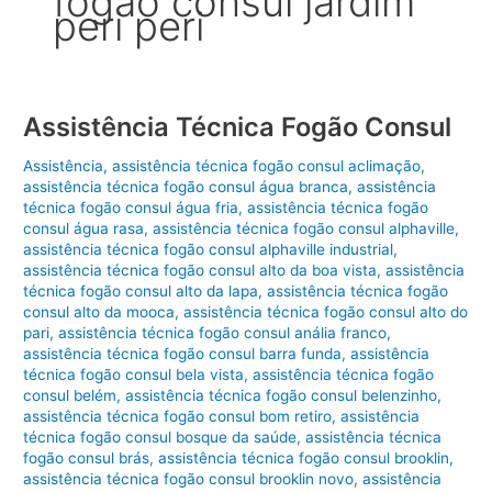
fogão consul jardim
peri peri
Assistência Técnica Fogão Consul
Assistência
,
assistência técnica fogão consul aclimação
,
assistência técnica fogão consul água branca
,
assistência
técnica fogão consul água fria
,
assistência técnica fogão
consul água rasa
,
assistência técnica fogão consul alphaville
,
assistência técnica fogão consul alphaville industrial
,
assistência técnica fogão consul alto da boa vista
,
assistência
técnica fogão consul alto da lapa
,
assistência técnica fogão
consul alto da mooca
,
assistência técnica fogão consul alto do
pari
,
assistência técnica fogão consul anália franco
,
assistência técnica fogão consul barra funda
,
assistência
técnica fogão consul bela vista
,
assistência técnica fogão
consul belém
,
assistência técnica fogão consul belenzinho
,
assistência técnica fogão consul bom retiro
,
assistência
técnica fogão consul bosque da saúde
,
assistência técnica
fogão consul brás
,
assistência técnica fogão consul brooklin
,
assistência técnica fogão consul brooklin novo
,
assistência