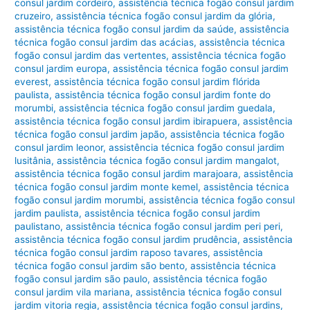
consul jardim cordeiro
,
assistência técnica fogão consul jardim
cruzeiro
,
assistência técnica fogão consul jardim da glória
,
assistência técnica fogão consul jardim da saúde
,
assistência
técnica fogão consul jardim das acácias
,
assistência técnica
fogão consul jardim das vertentes
,
assistência técnica fogão
consul jardim europa
,
assistência técnica fogão consul jardim
everest
,
assistência técnica fogão consul jardim flórida
paulista
,
assistência técnica fogão consul jardim fonte do
morumbi
,
assistência técnica fogão consul jardim guedala
,
assistência técnica fogão consul jardim ibirapuera
,
assistência
técnica fogão consul jardim japão
,
assistência técnica fogão
consul jardim leonor
,
assistência técnica fogão consul jardim
lusitânia
,
assistência técnica fogão consul jardim mangalot
,
assistência técnica fogão consul jardim marajoara
,
assistência
técnica fogão consul jardim monte kemel
,
assistência técnica
fogão consul jardim morumbi
,
assistência técnica fogão consul
jardim paulista
,
assistência técnica fogão consul jardim
paulistano
,
assistência técnica fogão consul jardim peri peri
,
assistência técnica fogão consul jardim prudência
,
assistência
técnica fogão consul jardim raposo tavares
,
assistência
técnica fogão consul jardim são bento
,
assistência técnica
fogão consul jardim são paulo
,
assistência técnica fogão
consul jardim vila mariana
,
assistência técnica fogão consul
jardim vitoria regia
,
assistência técnica fogão consul jardins
,