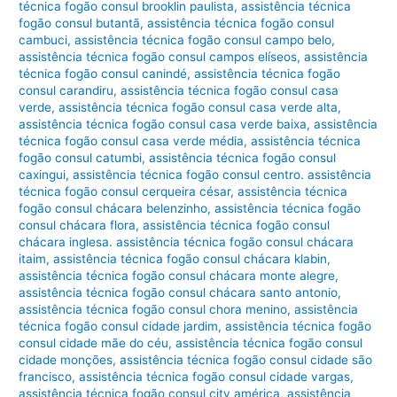
técnica fogão consul brooklin paulista
,
assistência técnica
fogão consul butantã
,
assistência técnica fogão consul
cambuci
,
assistência técnica fogão consul campo belo
,
assistência técnica fogão consul campos elíseos
,
assistência
técnica fogão consul canindé
,
assistência técnica fogão
consul carandiru
,
assistência técnica fogão consul casa
verde
,
assistência técnica fogão consul casa verde alta
,
assistência técnica fogão consul casa verde baixa
,
assistência
técnica fogão consul casa verde média
,
assistência técnica
fogão consul catumbi
,
assistência técnica fogão consul
caxingui
,
assistência técnica fogão consul centro. assistência
técnica fogão consul cerqueira césar
,
assistência técnica
fogão consul chácara belenzinho
,
assistência técnica fogão
consul chácara flora
,
assistência técnica fogão consul
chácara inglesa. assistência técnica fogão consul chácara
itaim
,
assistência técnica fogão consul chácara klabin
,
assistência técnica fogão consul chácara monte alegre
,
assistência técnica fogão consul chácara santo antonio
,
assistência técnica fogão consul chora menino
,
assistência
técnica fogão consul cidade jardim
,
assistência técnica fogão
consul cidade mãe do céu
,
assistência técnica fogão consul
cidade monções
,
assistência técnica fogão consul cidade são
francisco
,
assistência técnica fogão consul cidade vargas
,
assistência técnica fogão consul city américa
,
assistência