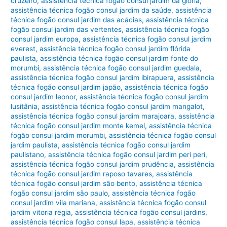
cruzeiro
,
assistência técnica fogão consul jardim da glória
,
assistência técnica fogão consul jardim da saúde
,
assistência
técnica fogão consul jardim das acácias
,
assistência técnica
fogão consul jardim das vertentes
,
assistência técnica fogão
consul jardim europa
,
assistência técnica fogão consul jardim
everest
,
assistência técnica fogão consul jardim flórida
paulista
,
assistência técnica fogão consul jardim fonte do
morumbi
,
assistência técnica fogão consul jardim guedala
,
assistência técnica fogão consul jardim ibirapuera
,
assistência
técnica fogão consul jardim japão
,
assistência técnica fogão
consul jardim leonor
,
assistência técnica fogão consul jardim
lusitânia
,
assistência técnica fogão consul jardim mangalot
,
assistência técnica fogão consul jardim marajoara
,
assistência
técnica fogão consul jardim monte kemel
,
assistência técnica
fogão consul jardim morumbi
,
assistência técnica fogão consul
jardim paulista
,
assistência técnica fogão consul jardim
paulistano
,
assistência técnica fogão consul jardim peri peri
,
assistência técnica fogão consul jardim prudência
,
assistência
técnica fogão consul jardim raposo tavares
,
assistência
técnica fogão consul jardim são bento
,
assistência técnica
fogão consul jardim são paulo
,
assistência técnica fogão
consul jardim vila mariana
,
assistência técnica fogão consul
jardim vitoria regia
,
assistência técnica fogão consul jardins
,
assistência técnica fogão consul lapa
,
assistência técnica