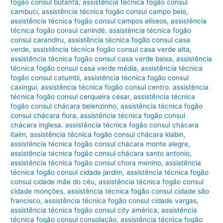
fogão consul butantã
,
assistência técnica fogão consul
cambuci
,
assistência técnica fogão consul campo belo
,
assistência técnica fogão consul campos elíseos
,
assistência
técnica fogão consul canindé
,
assistência técnica fogão
consul carandiru
,
assistência técnica fogão consul casa
verde
,
assistência técnica fogão consul casa verde alta
,
assistência técnica fogão consul casa verde baixa
,
assistência
técnica fogão consul casa verde média
,
assistência técnica
fogão consul catumbi
,
assistência técnica fogão consul
caxingui
,
assistência técnica fogão consul centro. assistência
técnica fogão consul cerqueira césar
,
assistência técnica
fogão consul chácara belenzinho
,
assistência técnica fogão
consul chácara flora
,
assistência técnica fogão consul
chácara inglesa. assistência técnica fogão consul chácara
itaim
,
assistência técnica fogão consul chácara klabin
,
assistência técnica fogão consul chácara monte alegre
,
assistência técnica fogão consul chácara santo antonio
,
assistência técnica fogão consul chora menino
,
assistência
técnica fogão consul cidade jardim
,
assistência técnica fogão
consul cidade mãe do céu
,
assistência técnica fogão consul
cidade monções
,
assistência técnica fogão consul cidade são
francisco
,
assistência técnica fogão consul cidade vargas
,
assistência técnica fogão consul city américa
,
assistência
técnica fogão consul consolação
,
assistência técnica fogão