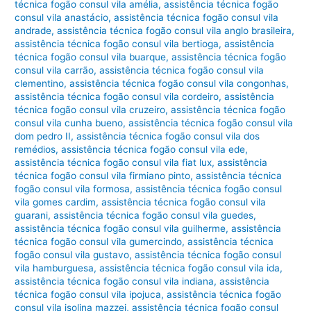
técnica fogão consul vila amélia
,
assistência técnica fogão
consul vila anastácio
,
assistência técnica fogão consul vila
andrade
,
assistência técnica fogão consul vila anglo brasileira
,
assistência técnica fogão consul vila bertioga
,
assistência
técnica fogão consul vila buarque
,
assistência técnica fogão
consul vila carrão
,
assistência técnica fogão consul vila
clementino
,
assistência técnica fogão consul vila congonhas
,
assistência técnica fogão consul vila cordeiro
,
assistência
técnica fogão consul vila cruzeiro
,
assistência técnica fogão
consul vila cunha bueno
,
assistência técnica fogão consul vila
dom pedro II
,
assistência técnica fogão consul vila dos
remédios
,
assistência técnica fogão consul vila ede
,
assistência técnica fogão consul vila fiat lux
,
assistência
técnica fogão consul vila firmiano pinto
,
assistência técnica
fogão consul vila formosa
,
assistência técnica fogão consul
vila gomes cardim
,
assistência técnica fogão consul vila
guarani
,
assistência técnica fogão consul vila guedes
,
assistência técnica fogão consul vila guilherme
,
assistência
técnica fogão consul vila gumercindo
,
assistência técnica
fogão consul vila gustavo
,
assistência técnica fogão consul
vila hamburguesa
,
assistência técnica fogão consul vila ida
,
assistência técnica fogão consul vila indiana
,
assistência
técnica fogão consul vila ipojuca
,
assistência técnica fogão
consul vila isolina mazzei
,
assistência técnica fogão consul