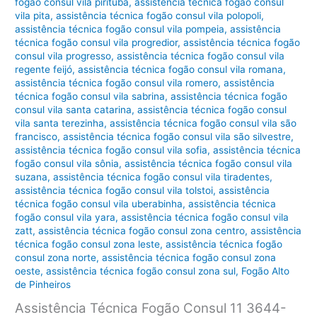
fogão consul vila pirituba
,
assistência técnica fogão consul
vila pita
,
assistência técnica fogão consul vila polopoli
,
assistência técnica fogão consul vila pompeia
,
assistência
técnica fogão consul vila progredior
,
assistência técnica fogão
consul vila progresso
,
assistência técnica fogão consul vila
regente feijó
,
assistência técnica fogão consul vila romana
,
assistência técnica fogão consul vila romero
,
assistência
técnica fogão consul vila sabrina
,
assistência técnica fogão
consul vila santa catarina
,
assistência técnica fogão consul
vila santa terezinha
,
assistência técnica fogão consul vila são
francisco
,
assistência técnica fogão consul vila são silvestre
,
assistência técnica fogão consul vila sofia
,
assistência técnica
fogão consul vila sônia
,
assistência técnica fogão consul vila
suzana
,
assistência técnica fogão consul vila tiradentes
,
assistência técnica fogão consul vila tolstoi
,
assistência
técnica fogão consul vila uberabinha
,
assistência técnica
fogão consul vila yara
,
assistência técnica fogão consul vila
zatt
,
assistência técnica fogão consul zona centro
,
assistência
técnica fogão consul zona leste
,
assistência técnica fogão
consul zona norte
,
assistência técnica fogão consul zona
oeste
,
assistência técnica fogão consul zona sul
,
Fogão Alto
de Pinheiros
Assistência Técnica Fogão Consul 11 3644-