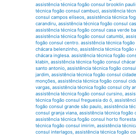
assistência técnica fogão consul brooklin pauli
técnica fogão consul cambuci
,
assistência téc
consul campos elíseos
,
assistência técnica fo
carandiru
,
assistência técnica fogão consul ca
assistência técnica fogão consul casa verde ba
assistência técnica fogão consul catumbi
,
assi
fogão consul centro. assistência técnica fogão
chácara belenzinho
,
assistência técnica fogão 
chácara inglesa. assistência técnica fogão con
klabin
,
assistência técnica fogão consul cháca
santo antonio
,
assistência técnica fogão cons
jardim
,
assistência técnica fogão consul cidad
monções
,
assistência técnica fogão consul cid
vargas
,
assistência técnica fogão consul city a
assistência técnica fogão consul cursino
,
assi
técnica fogão consul freguesia do ó
,
assistênc
fogão consul grande são paulo
,
assistência téc
consul granja viana
,
assistência técnica fogão 
assistência técnica fogão consul horto floresta
técnica fogão consul imirim
,
assistência técnic
consul interlagos
,
assistência técnica fogão co