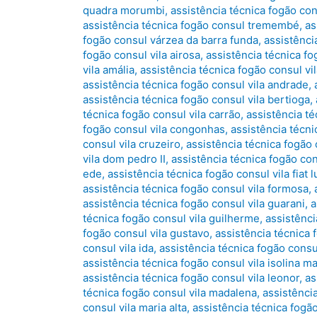
quadra morumbi
,
assistência técnica fogão co
assistência técnica fogão consul tremembé
,
as
fogão consul várzea da barra funda
,
assistênci
fogão consul vila airosa
,
assistência técnica fo
vila amália
,
assistência técnica fogão consul vi
assistência técnica fogão consul vila andrade
,
assistência técnica fogão consul vila bertioga
,
técnica fogão consul vila carrão
,
assistência té
fogão consul vila congonhas
,
assistência técni
consul vila cruzeiro
,
assistência técnica fogão
vila dom pedro II
,
assistência técnica fogão co
ede
,
assistência técnica fogão consul vila fiat l
assistência técnica fogão consul vila formosa
,
assistência técnica fogão consul vila guarani
,
a
técnica fogão consul vila guilherme
,
assistênci
fogão consul vila gustavo
,
assistência técnica
consul vila ida
,
assistência técnica fogão consul
assistência técnica fogão consul vila isolina m
assistência técnica fogão consul vila leonor
,
as
técnica fogão consul vila madalena
,
assistência
consul vila maria alta
,
assistência técnica fogão