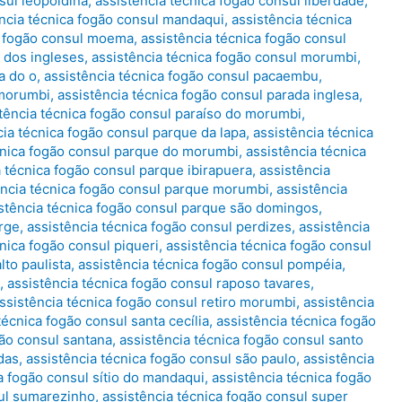
sul leopoldina
,
assistência técnica fogão consul liberdade
,
ncia técnica fogão consul mandaqui
,
assistência técnica
a fogão consul moema
,
assistência técnica fogão consul
 dos ingleses
,
assistência técnica fogão consul morumbi
,
a do o
,
assistência técnica fogão consul pacaembu
,
 morumbi
,
assistência técnica fogão consul parada inglesa
,
tência técnica fogão consul paraíso do morumbi
,
cia técnica fogão consul parque da lapa
,
assistência técnica
cnica fogão consul parque do morumbi
,
assistência técnica
a técnica fogão consul parque ibirapuera
,
assistência
ência técnica fogão consul parque morumbi
,
assistência
stência técnica fogão consul parque são domingos
,
orge
,
assistência técnica fogão consul perdizes
,
assistência
cnica fogão consul piqueri
,
assistência técnica fogão consul
lto paulista
,
assistência técnica fogão consul pompéia
,
,
assistência técnica fogão consul raposo tavares
,
ssistência técnica fogão consul retiro morumbi
,
assistência
técnica fogão consul santa cecília
,
assistência técnica fogão
gão consul santana
,
assistência técnica fogão consul santo
das
,
assistência técnica fogão consul são paulo
,
assistência
a fogão consul sítio do mandaqui
,
assistência técnica fogão
sul sumarezinho
,
assistência técnica fogão consul super