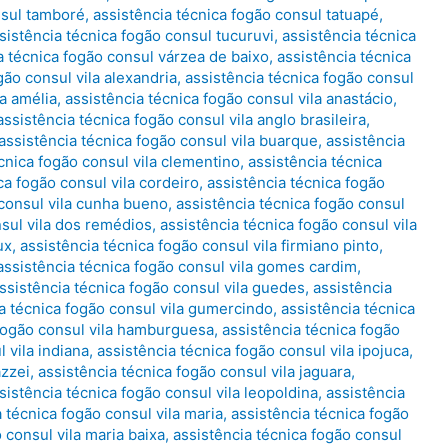
nsul tamboré
,
assistência técnica fogão consul tatuapé
,
sistência técnica fogão consul tucuruvi
,
assistência técnica
a técnica fogão consul várzea de baixo
,
assistência técnica
gão consul vila alexandria
,
assistência técnica fogão consul
la amélia
,
assistência técnica fogão consul vila anastácio
,
assistência técnica fogão consul vila anglo brasileira
,
assistência técnica fogão consul vila buarque
,
assistência
cnica fogão consul vila clementino
,
assistência técnica
ca fogão consul vila cordeiro
,
assistência técnica fogão
 consul vila cunha bueno
,
assistência técnica fogão consul
nsul vila dos remédios
,
assistência técnica fogão consul vila
ux
,
assistência técnica fogão consul vila firmiano pinto
,
assistência técnica fogão consul vila gomes cardim
,
ssistência técnica fogão consul vila guedes
,
assistência
a técnica fogão consul vila gumercindo
,
assistência técnica
 fogão consul vila hamburguesa
,
assistência técnica fogão
 vila indiana
,
assistência técnica fogão consul vila ipojuca
,
azzei
,
assistência técnica fogão consul vila jaguara
,
sistência técnica fogão consul vila leopoldina
,
assistência
 técnica fogão consul vila maria
,
assistência técnica fogão
 consul vila maria baixa
,
assistência técnica fogão consul