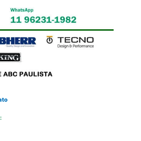
ato
: