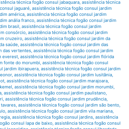
istência técnica fogão consul jabaquara
,
assistência técnica
 consul jaguaré
,
assistência técnica fogão consul jardim
rdim américa
,
assistência técnica fogão consul jardim
dim anália franco
,
assistência técnica fogão consul jardim
dim brasil
,
assistência técnica fogão consul jardim
dim consórcio
,
assistência técnica fogão consul jardim
im cruzeiro
,
assistência técnica fogão consul jardim da
 da saúde
,
assistência técnica fogão consul jardim das
im das vertentes
,
assistência técnica fogão consul jardim
m everest
,
assistência técnica fogão consul jardim flórida
dim fonte do morumbi
,
assistência técnica fogão consul
l jardim ibirapuera
,
assistência técnica fogão consul jardim
leonor
,
assistência técnica fogão consul jardim lusitânia
,
lot
,
assistência técnica fogão consul jardim marajoara
,
 kemel
,
assistência técnica fogão consul jardim morumbi
,
a
,
assistência técnica fogão consul jardim paulistano
,
ri
,
assistência técnica fogão consul jardim prudência
,
 tavares
,
assistência técnica fogão consul jardim são bento
,
ulo
,
assistência técnica fogão consul jardim vila mariana
,
regia
,
assistência técnica fogão consul jardins
,
assistência
fogão consul lapa de baixo
,
assistência técnica fogão consul