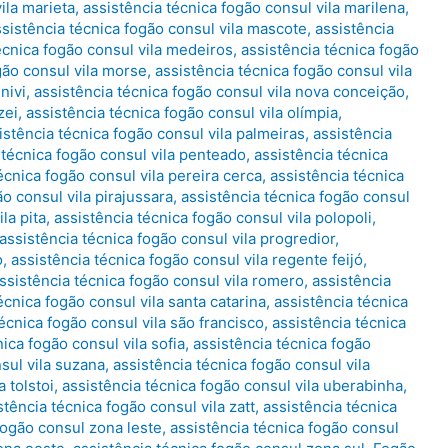
ila marieta
,
assistência técnica fogão consul vila marilena
,
ssistência técnica fogão consul vila mascote
,
assistência
écnica fogão consul vila medeiros
,
assistência técnica fogão
gão consul vila morse
,
assistência técnica fogão consul vila
nivi
,
assistência técnica fogão consul vila nova conceição
,
zei
,
assistência técnica fogão consul vila olímpia
,
istência técnica fogão consul vila palmeiras
,
assistência
 técnica fogão consul vila penteado
,
assistência técnica
écnica fogão consul vila pereira cerca
,
assistência técnica
ão consul vila pirajussara
,
assistência técnica fogão consul
la pita
,
assistência técnica fogão consul vila polopoli
,
assistência técnica fogão consul vila progredior
,
o
,
assistência técnica fogão consul vila regente feijó
,
ssistência técnica fogão consul vila romero
,
assistência
écnica fogão consul vila santa catarina
,
assistência técnica
écnica fogão consul vila são francisco
,
assistência técnica
ica fogão consul vila sofia
,
assistência técnica fogão
sul vila suzana
,
assistência técnica fogão consul vila
 tolstoi
,
assistência técnica fogão consul vila uberabinha
,
stência técnica fogão consul vila zatt
,
assistência técnica
fogão consul zona leste
,
assistência técnica fogão consul