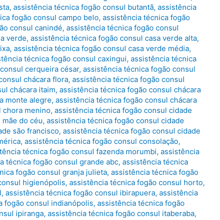
sta
,
assistência técnica fogão consul butantã
,
assistência
nica fogão consul campo belo
,
assistência técnica fogão
gão consul canindé
,
assistência técnica fogão consul
sa verde
,
assistência técnica fogão consul casa verde alta
,
ixa
,
assistência técnica fogão consul casa verde média
,
stência técnica fogão consul caxingui
,
assistência técnica
 consul cerqueira césar
,
assistência técnica fogão consul
consul chácara flora
,
assistência técnica fogão consul
sul chácara itaim
,
assistência técnica fogão consul chácara
ra monte alegre
,
assistência técnica fogão consul chácara
ul chora menino
,
assistência técnica fogão consul cidade
e mãe do céu
,
assistência técnica fogão consul cidade
ade são francisco
,
assistência técnica fogão consul cidade
mérica
,
assistência técnica fogão consul consolação
,
stência técnica fogão consul fazenda morumbi
,
assistência
ia técnica fogão consul grande abc
,
assistência técnica
nica fogão consul granja julieta
,
assistência técnica fogão
consul higienópolis
,
assistência técnica fogão consul horto
,
l
,
assistência técnica fogão consul ibirapuera
,
assistência
a fogão consul indianópolis
,
assistência técnica fogão
nsul ipiranga
,
assistência técnica fogão consul itaberaba
,