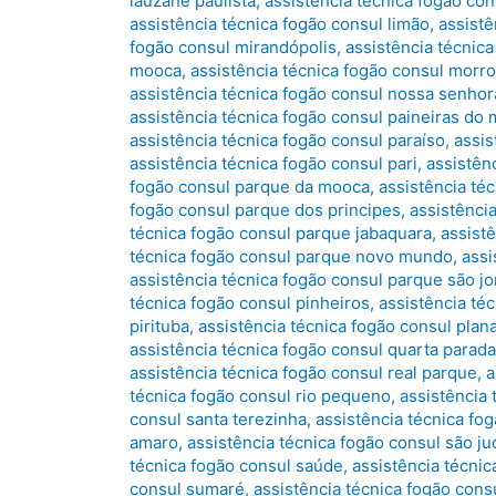
lauzane paulista
,
assistência técnica fogão con
assistência técnica fogão consul limão
,
assistê
fogão consul mirandópolis
,
assistência técnic
mooca
,
assistência técnica fogão consul morro
assistência técnica fogão consul nossa senhor
assistência técnica fogão consul paineiras do
assistência técnica fogão consul paraíso
,
assis
assistência técnica fogão consul pari
,
assistên
fogão consul parque da mooca
,
assistência té
fogão consul parque dos principes
,
assistênci
técnica fogão consul parque jabaquara
,
assist
técnica fogão consul parque novo mundo
,
assi
assistência técnica fogão consul parque são j
técnica fogão consul pinheiros
,
assistência té
pirituba
,
assistência técnica fogão consul plana
assistência técnica fogão consul quarta parada
assistência técnica fogão consul real parque
,
a
técnica fogão consul rio pequeno
,
assistência 
consul santa terezinha
,
assistência técnica fo
amaro
,
assistência técnica fogão consul são ju
técnica fogão consul saúde
,
assistência técnic
consul sumaré
,
assistência técnica fogão con