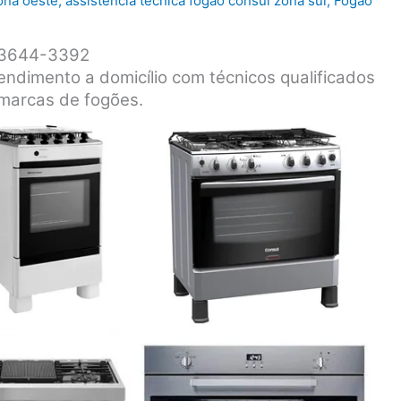
ona oeste
,
assistência técnica fogão consul zona sul
,
Fogão
1 3644-3392
endimento a domicílio com técnicos qualificados
 marcas de fogões.