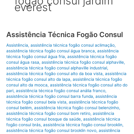
fogão consul jardim
everest
Assistência Técnica Fogão Consul
Assistência
,
assistência técnica fogão consul aclimação
,
assistência técnica fogão consul água branca
,
assistência
técnica fogão consul água fria
,
assistência técnica fogão
consul água rasa
,
assistência técnica fogão consul alphaville
,
assistência técnica fogão consul alphaville industrial
,
assistência técnica fogão consul alto da boa vista
,
assistência
técnica fogão consul alto da lapa
,
assistência técnica fogão
consul alto da mooca
,
assistência técnica fogão consul alto do
pari
,
assistência técnica fogão consul anália franco
,
assistência técnica fogão consul barra funda
,
assistência
técnica fogão consul bela vista
,
assistência técnica fogão
consul belém
,
assistência técnica fogão consul belenzinho
,
assistência técnica fogão consul bom retiro
,
assistência
técnica fogão consul bosque da saúde
,
assistência técnica
fogão consul brás
,
assistência técnica fogão consul brooklin
,
assistência técnica fogão consul brooklin novo
,
assistência