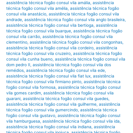
assistência técnica fogão consul vila amália
,
assistência
técnica fogão consul vila amélia
,
assistência técnica fogão
consul vila anastácio
,
assistência técnica fogão consul vila
andrade
,
assistência técnica fogão consul vila anglo brasileira
,
assistência técnica fogão consul vila bertioga
,
assistência
técnica fogão consul vila buarque
,
assistência técnica fogão
consul vila carrão
,
assistência técnica fogão consul vila
clementino
,
assistência técnica fogão consul vila congonhas
,
assistência técnica fogão consul vila cordeiro
,
assistência
técnica fogão consul vila cruzeiro
,
assistência técnica fogão
consul vila cunha bueno
,
assistência técnica fogão consul vila
dom pedro II
,
assistência técnica fogão consul vila dos
remédios
,
assistência técnica fogão consul vila ede
,
assistência técnica fogão consul vila fiat lux
,
assistência
técnica fogão consul vila firmiano pinto
,
assistência técnica
fogão consul vila formosa
,
assistência técnica fogão consul
vila gomes cardim
,
assistência técnica fogão consul vila
guarani
,
assistência técnica fogão consul vila guedes
,
assistência técnica fogão consul vila guilherme
,
assistência
técnica fogão consul vila gumercindo
,
assistência técnica
fogão consul vila gustavo
,
assistência técnica fogão consul
vila hamburguesa
,
assistência técnica fogão consul vila ida
,
assistência técnica fogão consul vila indiana
,
assistência
técnica fogão consul vila ipojuca
,
assistência técnica fogão