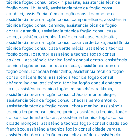
técnica fogão consul brooklin paulista
,
assistência técnica
fogão consul butantã
,
assistência técnica fogão consul
cambuci
,
assistência técnica fogão consul campo belo
,
assistência técnica fogão consul campos elíseos
,
assistência
técnica fogão consul canindé
,
assistência técnica fogão
consul carandiru
,
assistência técnica fogão consul casa
verde
,
assistência técnica fogão consul casa verde alta
,
assistência técnica fogão consul casa verde baixa
,
assistência
técnica fogão consul casa verde média
,
assistência técnica
fogão consul catumbi
,
assistência técnica fogão consul
caxingui
,
assistência técnica fogão consul centro. assistência
técnica fogão consul cerqueira césar
,
assistência técnica
fogão consul chácara belenzinho
,
assistência técnica fogão
consul chácara flora
,
assistência técnica fogão consul
chácara inglesa. assistência técnica fogão consul chácara
itaim
,
assistência técnica fogão consul chácara klabin
,
assistência técnica fogão consul chácara monte alegre
,
assistência técnica fogão consul chácara santo antonio
,
assistência técnica fogão consul chora menino
,
assistência
técnica fogão consul cidade jardim
,
assistência técnica fogão
consul cidade mãe do céu
,
assistência técnica fogão consul
cidade monções
,
assistência técnica fogão consul cidade são
francisco
,
assistência técnica fogão consul cidade vargas
,
assistência técnica fogão consul city américa
,
assistência