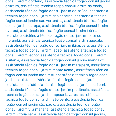
consul jardim cordeiro
,
assistência técnica fogão consul jardim
cruzeiro
,
assistência técnica fogão consul jardim da glória
,
assistência técnica fogão consul jardim da saúde
,
assistência
técnica fogão consul jardim das acácias
,
assistência técnica
fogão consul jardim das vertentes
,
assistência técnica fogão
consul jardim europa
,
assistência técnica fogão consul jardim
everest
,
assistência técnica fogão consul jardim flórida
paulista
,
assistência técnica fogão consul jardim fonte do
morumbi
,
assistência técnica fogão consul jardim guedala
,
assistência técnica fogão consul jardim ibirapuera
,
assistência
técnica fogão consul jardim japão
,
assistência técnica fogão
consul jardim leonor
,
assistência técnica fogão consul jardim
lusitânia
,
assistência técnica fogão consul jardim mangalot
,
assistência técnica fogão consul jardim marajoara
,
assistência
técnica fogão consul jardim monte kemel
,
assistência técnica
fogão consul jardim morumbi
,
assistência técnica fogão consul
jardim paulista
,
assistência técnica fogão consul jardim
paulistano
,
assistência técnica fogão consul jardim peri peri
,
assistência técnica fogão consul jardim prudência
,
assistência
técnica fogão consul jardim raposo tavares
,
assistência
técnica fogão consul jardim são bento
,
assistência técnica
fogão consul jardim são paulo
,
assistência técnica fogão
consul jardim vila mariana
,
assistência técnica fogão consul
jardim vitoria regia
,
assistência técnica fogão consul jardins
,