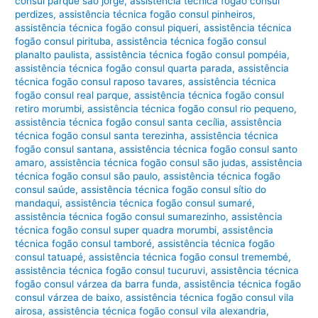
consul parque são jorge
,
assistência técnica fogão consul
perdizes
,
assistência técnica fogão consul pinheiros
,
assistência técnica fogão consul piqueri
,
assistência técnica
fogão consul pirituba
,
assistência técnica fogão consul
planalto paulista
,
assistência técnica fogão consul pompéia
,
assistência técnica fogão consul quarta parada
,
assistência
técnica fogão consul raposo tavares
,
assistência técnica
fogão consul real parque
,
assistência técnica fogão consul
retiro morumbi
,
assistência técnica fogão consul rio pequeno
,
assistência técnica fogão consul santa cecília
,
assistência
técnica fogão consul santa terezinha
,
assistência técnica
fogão consul santana
,
assistência técnica fogão consul santo
amaro
,
assistência técnica fogão consul são judas
,
assistência
técnica fogão consul são paulo
,
assistência técnica fogão
consul saúde
,
assistência técnica fogão consul sítio do
mandaqui
,
assistência técnica fogão consul sumaré
,
assistência técnica fogão consul sumarezinho
,
assistência
técnica fogão consul super quadra morumbi
,
assistência
técnica fogão consul tamboré
,
assistência técnica fogão
consul tatuapé
,
assistência técnica fogão consul tremembé
,
assistência técnica fogão consul tucuruvi
,
assistência técnica
fogão consul várzea da barra funda
,
assistência técnica fogão
consul várzea de baixo
,
assistência técnica fogão consul vila
airosa
,
assistência técnica fogão consul vila alexandria
,