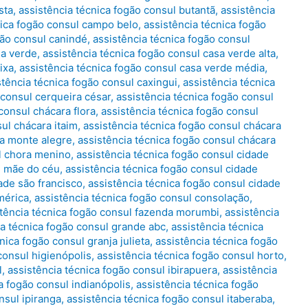
sta
,
assistência técnica fogão consul butantã
,
assistência
nica fogão consul campo belo
,
assistência técnica fogão
gão consul canindé
,
assistência técnica fogão consul
sa verde
,
assistência técnica fogão consul casa verde alta
,
ixa
,
assistência técnica fogão consul casa verde média
,
stência técnica fogão consul caxingui
,
assistência técnica
 consul cerqueira césar
,
assistência técnica fogão consul
consul chácara flora
,
assistência técnica fogão consul
sul chácara itaim
,
assistência técnica fogão consul chácara
ra monte alegre
,
assistência técnica fogão consul chácara
ul chora menino
,
assistência técnica fogão consul cidade
e mãe do céu
,
assistência técnica fogão consul cidade
ade são francisco
,
assistência técnica fogão consul cidade
mérica
,
assistência técnica fogão consul consolação
,
stência técnica fogão consul fazenda morumbi
,
assistência
ia técnica fogão consul grande abc
,
assistência técnica
nica fogão consul granja julieta
,
assistência técnica fogão
consul higienópolis
,
assistência técnica fogão consul horto
,
l
,
assistência técnica fogão consul ibirapuera
,
assistência
a fogão consul indianópolis
,
assistência técnica fogão
nsul ipiranga
,
assistência técnica fogão consul itaberaba
,