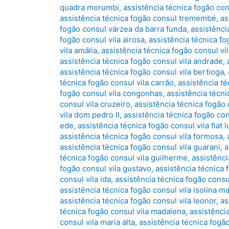
quadra morumbi
,
assistência técnica fogão co
assistência técnica fogão consul tremembé
,
as
fogão consul várzea da barra funda
,
assistênci
fogão consul vila airosa
,
assistência técnica fo
vila amália
,
assistência técnica fogão consul vi
assistência técnica fogão consul vila andrade
,
assistência técnica fogão consul vila bertioga
,
técnica fogão consul vila carrão
,
assistência té
fogão consul vila congonhas
,
assistência técni
consul vila cruzeiro
,
assistência técnica fogão
vila dom pedro II
,
assistência técnica fogão co
ede
,
assistência técnica fogão consul vila fiat l
assistência técnica fogão consul vila formosa
,
assistência técnica fogão consul vila guarani
,
a
técnica fogão consul vila guilherme
,
assistênci
fogão consul vila gustavo
,
assistência técnica
consul vila ida
,
assistência técnica fogão consul
assistência técnica fogão consul vila isolina m
assistência técnica fogão consul vila leonor
,
as
técnica fogão consul vila madalena
,
assistência
consul vila maria alta
,
assistência técnica fogão