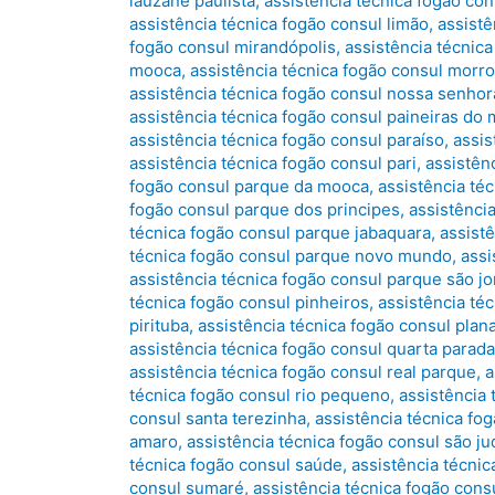
lauzane paulista
,
assistência técnica fogão con
assistência técnica fogão consul limão
,
assistê
fogão consul mirandópolis
,
assistência técnic
mooca
,
assistência técnica fogão consul morro
assistência técnica fogão consul nossa senhor
assistência técnica fogão consul paineiras do
assistência técnica fogão consul paraíso
,
assis
assistência técnica fogão consul pari
,
assistên
fogão consul parque da mooca
,
assistência té
fogão consul parque dos principes
,
assistênci
técnica fogão consul parque jabaquara
,
assist
técnica fogão consul parque novo mundo
,
assi
assistência técnica fogão consul parque são j
técnica fogão consul pinheiros
,
assistência té
pirituba
,
assistência técnica fogão consul plana
assistência técnica fogão consul quarta parada
assistência técnica fogão consul real parque
,
a
técnica fogão consul rio pequeno
,
assistência 
consul santa terezinha
,
assistência técnica fo
amaro
,
assistência técnica fogão consul são ju
técnica fogão consul saúde
,
assistência técnic
consul sumaré
,
assistência técnica fogão con