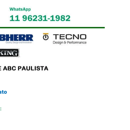
ato
: