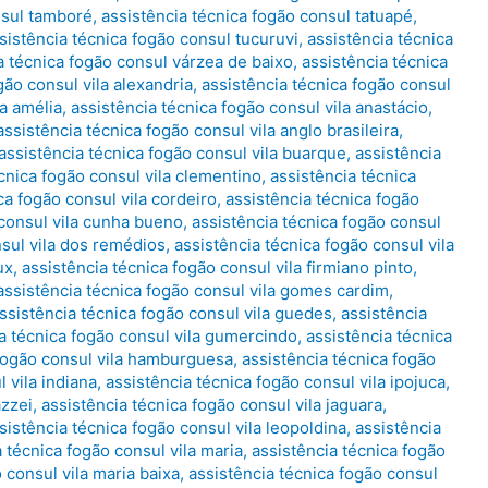
nsul tamboré
,
assistência técnica fogão consul tatuapé
,
sistência técnica fogão consul tucuruvi
,
assistência técnica
a técnica fogão consul várzea de baixo
,
assistência técnica
gão consul vila alexandria
,
assistência técnica fogão consul
la amélia
,
assistência técnica fogão consul vila anastácio
,
assistência técnica fogão consul vila anglo brasileira
,
assistência técnica fogão consul vila buarque
,
assistência
cnica fogão consul vila clementino
,
assistência técnica
ca fogão consul vila cordeiro
,
assistência técnica fogão
 consul vila cunha bueno
,
assistência técnica fogão consul
nsul vila dos remédios
,
assistência técnica fogão consul vila
ux
,
assistência técnica fogão consul vila firmiano pinto
,
assistência técnica fogão consul vila gomes cardim
,
ssistência técnica fogão consul vila guedes
,
assistência
a técnica fogão consul vila gumercindo
,
assistência técnica
 fogão consul vila hamburguesa
,
assistência técnica fogão
 vila indiana
,
assistência técnica fogão consul vila ipojuca
,
azzei
,
assistência técnica fogão consul vila jaguara
,
sistência técnica fogão consul vila leopoldina
,
assistência
 técnica fogão consul vila maria
,
assistência técnica fogão
 consul vila maria baixa
,
assistência técnica fogão consul