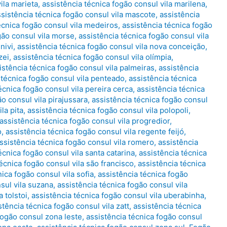
ila marieta
,
assistência técnica fogão consul vila marilena
,
ssistência técnica fogão consul vila mascote
,
assistência
écnica fogão consul vila medeiros
,
assistência técnica fogão
gão consul vila morse
,
assistência técnica fogão consul vila
nivi
,
assistência técnica fogão consul vila nova conceição
,
zei
,
assistência técnica fogão consul vila olímpia
,
istência técnica fogão consul vila palmeiras
,
assistência
 técnica fogão consul vila penteado
,
assistência técnica
écnica fogão consul vila pereira cerca
,
assistência técnica
ão consul vila pirajussara
,
assistência técnica fogão consul
la pita
,
assistência técnica fogão consul vila polopoli
,
assistência técnica fogão consul vila progredior
,
o
,
assistência técnica fogão consul vila regente feijó
,
ssistência técnica fogão consul vila romero
,
assistência
écnica fogão consul vila santa catarina
,
assistência técnica
écnica fogão consul vila são francisco
,
assistência técnica
ica fogão consul vila sofia
,
assistência técnica fogão
sul vila suzana
,
assistência técnica fogão consul vila
 tolstoi
,
assistência técnica fogão consul vila uberabinha
,
stência técnica fogão consul vila zatt
,
assistência técnica
fogão consul zona leste
,
assistência técnica fogão consul