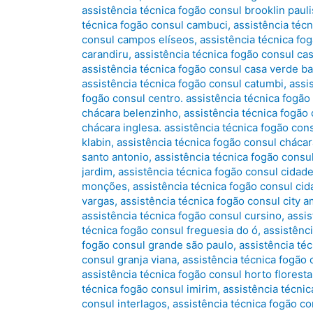
assistência técnica fogão consul brooklin pauli
técnica fogão consul cambuci
,
assistência téc
consul campos elíseos
,
assistência técnica fo
carandiru
,
assistência técnica fogão consul ca
assistência técnica fogão consul casa verde ba
assistência técnica fogão consul catumbi
,
assi
fogão consul centro. assistência técnica fogão
chácara belenzinho
,
assistência técnica fogão 
chácara inglesa. assistência técnica fogão con
klabin
,
assistência técnica fogão consul cháca
santo antonio
,
assistência técnica fogão cons
jardim
,
assistência técnica fogão consul cidad
monções
,
assistência técnica fogão consul cid
vargas
,
assistência técnica fogão consul city a
assistência técnica fogão consul cursino
,
assi
técnica fogão consul freguesia do ó
,
assistênc
fogão consul grande são paulo
,
assistência téc
consul granja viana
,
assistência técnica fogão 
assistência técnica fogão consul horto floresta
técnica fogão consul imirim
,
assistência técnic
consul interlagos
,
assistência técnica fogão co