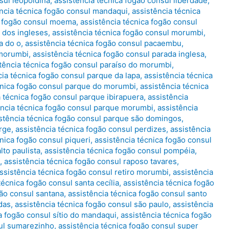
sul leopoldina
,
assistência técnica fogão consul liberdade
,
ncia técnica fogão consul mandaqui
,
assistência técnica
a fogão consul moema
,
assistência técnica fogão consul
 dos ingleses
,
assistência técnica fogão consul morumbi
,
a do o
,
assistência técnica fogão consul pacaembu
,
 morumbi
,
assistência técnica fogão consul parada inglesa
,
tência técnica fogão consul paraíso do morumbi
,
cia técnica fogão consul parque da lapa
,
assistência técnica
cnica fogão consul parque do morumbi
,
assistência técnica
a técnica fogão consul parque ibirapuera
,
assistência
ência técnica fogão consul parque morumbi
,
assistência
stência técnica fogão consul parque são domingos
,
orge
,
assistência técnica fogão consul perdizes
,
assistência
cnica fogão consul piqueri
,
assistência técnica fogão consul
lto paulista
,
assistência técnica fogão consul pompéia
,
,
assistência técnica fogão consul raposo tavares
,
ssistência técnica fogão consul retiro morumbi
,
assistência
técnica fogão consul santa cecília
,
assistência técnica fogão
gão consul santana
,
assistência técnica fogão consul santo
das
,
assistência técnica fogão consul são paulo
,
assistência
a fogão consul sítio do mandaqui
,
assistência técnica fogão
sul sumarezinho
,
assistência técnica fogão consul super