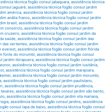
istência técnica fogão consul jabaquara
,
assistência técnica
 consul jaguaré
,
assistência técnica fogão consul jardim
rdim américa
,
assistência técnica fogão consul jardim
dim anália franco
,
assistência técnica fogão consul jardim
dim brasil
,
assistência técnica fogão consul jardim
dim consórcio
,
assistência técnica fogão consul jardim
im cruzeiro
,
assistência técnica fogão consul jardim da
 da saúde
,
assistência técnica fogão consul jardim das
im das vertentes
,
assistência técnica fogão consul jardim
m everest
,
assistência técnica fogão consul jardim flórida
dim fonte do morumbi
,
assistência técnica fogão consul
l jardim ibirapuera
,
assistência técnica fogão consul jardim
leonor
,
assistência técnica fogão consul jardim lusitânia
,
lot
,
assistência técnica fogão consul jardim marajoara
,
 kemel
,
assistência técnica fogão consul jardim morumbi
,
a
,
assistência técnica fogão consul jardim paulistano
,
ri
,
assistência técnica fogão consul jardim prudência
,
 tavares
,
assistência técnica fogão consul jardim são bento
,
ulo
,
assistência técnica fogão consul jardim vila mariana
,
regia
,
assistência técnica fogão consul jardins
,
assistência
fogão consul lapa de baixo
,
assistência técnica fogão consul