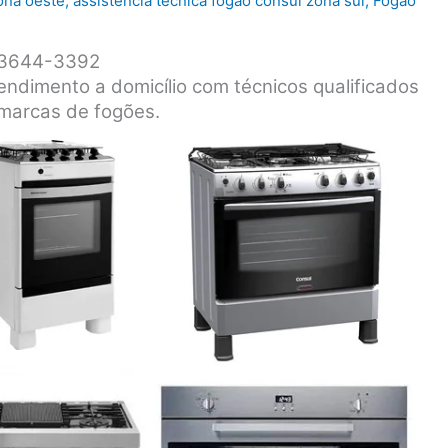
ona oeste
,
assistência técnica fogão consul zona sul
,
Fogão
1 3644-3392
endimento a domicílio com técnicos qualificados
 marcas de fogões.